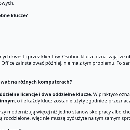
mowych.
obne klucze?
anych kwestii przez klientów. Osobne klucze oznaczają, że ob
Office zainstalować później, nie ma z tym problemu. To sam
alować na różnych komputerach?
ddzielne licencje i dwa oddzielne klucze
. W praktyce ozna
a innym
, o ile każdy klucz zostanie użyty zgodnie z przezna
tórzy modernizują więcej niż jedno stanowisko pracy albo 
e są rozdzielone, więc nie muszą być użyte na tym samym spr