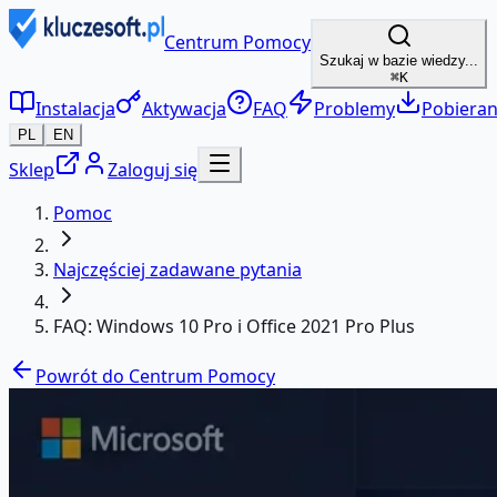
Centrum Pomocy
Szukaj w bazie wiedzy...
⌘K
Instalacja
Aktywacja
FAQ
Problemy
Pobieran
PL
EN
Sklep
Zaloguj się
Pomoc
Najczęściej zadawane pytania
FAQ: Windows 10 Pro i Office 2021 Pro Plus
Powrót do Centrum Pomocy