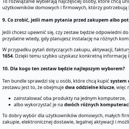
To rozwiązanie wybierają najczęściej osoby, które chcą un
użytkowników domowych i firmowych, którzy potrzebują kl
9. Co zrobić, jeśli mam pytania przed zakupem albo po
Jeśli chcesz upewnić się, czy zestaw będzie odpowiedni d
przydatne wtedy, gdy planujesz instalację na różnych kom
W przypadku pytań dotyczących zakupu, aktywacji, faktur
1654
. Dzięki temu szybko uzyskasz konkretną informację 
10. Dla kogo ten zestaw będzie najlepszym wyborem?
Ten bundle sprawdzi się u osób, które chcą kupić
system 
zestawu jest to, że obejmuje
dwa oddzielne klucze
, więc
zainstalować oba produkty na jednym komputerze,
albo wykorzystać je na
dwóch różnych komputerac
To dobry wybór dla użytkowników domowych, małych firm, 
zakupie, elektronicznej dostawie, legalnej aktywacji i mo