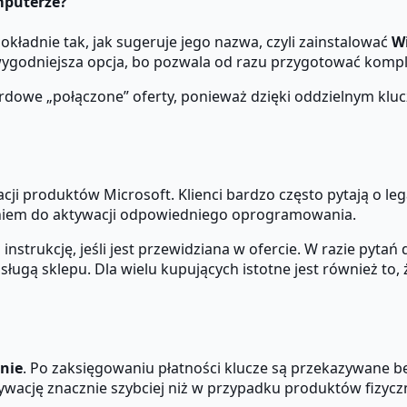
mputerze?
okładnie tak, jak sugeruje jego nazwa, czyli zainstalować
Wi
jwygodniejsza opcja, bo pozwala od razu przygotować kompl
dardowe „połączone” oferty, ponieważ dzięki oddzielnym 
ji produktów Microsoft. Klienci bardzo często pytają o leg
zeniem do aktywacji odpowiedniego oprogramowania.
nstrukcję, jeśli jest przewidziana w ofercie. W razie pytań
ugą sklepu. Dla wielu kupujących istotne jest również to
znie
. Po zaksięgowaniu płatności klucze są przekazywane be
ywację znacznie szybciej niż w przypadku produktów fizycz