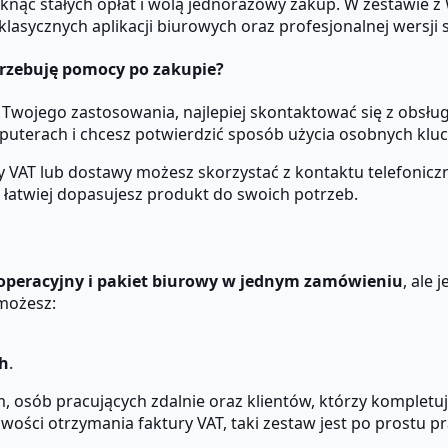
iknąć stałych opłat i wolą jednorazowy zakup. W zestawie z
asycznych aplikacji biurowych oraz profesjonalnej wersji 
trzebuję pomocy po zakupie?
o Twojego zastosowania, najlepiej skontaktować się z obsł
puterach i chcesz potwierdzić sposób użycia osobnych kluc
y VAT lub dostawy możesz skorzystać z kontaktu telefonicz
i łatwiej dopasujesz produkt do swoich potrzeb.
operacyjny i pakiet biurowy w jednym zamówieniu
, ale 
 możesz:
h
.
osób pracujących zdalnie oraz klientów, którzy kompletują 
żliwości otrzymania faktury VAT, taki zestaw jest po prostu