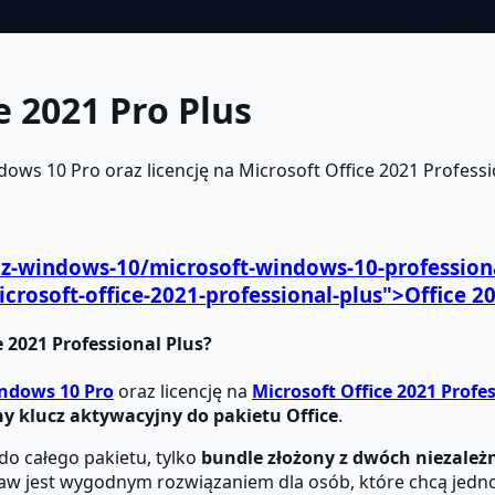
e 2021 Pro Plus
ws 10 Pro oraz licencję na Microsoft Office 2021 Profession
ucz-windows-10/microsoft-windows-10-profession
icrosoft-office-2021-professional-plus">
Office 2
 2021 Professional Plus?
ndows 10 Pro
oraz licencję na
Microsoft Office 2021 Profe
y klucz aktywacyjny do pakietu Office
.
do całego pakietu, tylko
bundle złożony z dwóch niezależn
taw jest wygodnym rozwiązaniem dla osób, które chcą jed