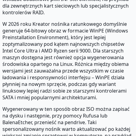
dla zewnętrznych kart sieciowych lub specjalistycznych
kontrolerów RAID.
W 2026 roku Kreator nośnika ratunkowego domyślnie
generuje 64-bitowy obraz w formacie WinPE (Windows
Preinstallation Environment), który jest lepiej
zoptymalizowany pod kątem najnowszych chipsetów
Intel Core Ultra i AMD Ryzen serii 9000. Dla starszych
maszyn dostępna jest również opcja wygenerowania
środowiska opartego na Linux. Różnica między obiema
wersjami jest zauważalna przede wszystkim w czasie
ładowania i responsywności interfejsu – WinPE działa
płynniej na nowym sprzęcie, podczas gdy wariant
linuksowy lepiej radzi sobie ze starszymi kontrolerami
SATA i mniej popularnymi architekturami.
Wygenerowany w ten sposób obraz ISO można zapisać
na dysku i następnie, przy pomocy Rufusa lub
BalenaEtcher, przenieść na pendrive. Taki
spersonalizowany nośnik warto aktualizować po każdej
większej zmianie sprzętowej w komputerze, na przykład