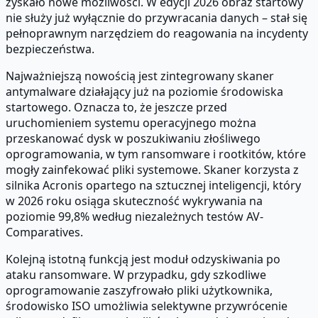
zyskało nowe możliwości. W edycji 2026 obraz startowy
nie służy już wyłącznie do przywracania danych – stał się
pełnoprawnym narzędziem do reagowania na incydenty
bezpieczeństwa.
Najważniejszą nowością jest zintegrowany skaner
antymalware działający już na poziomie środowiska
startowego. Oznacza to, że jeszcze przed
uruchomieniem systemu operacyjnego można
przeskanować dysk w poszukiwaniu złośliwego
oprogramowania, w tym ransomware i rootkitów, które
mogły zainfekować pliki systemowe. Skaner korzysta z
silnika Acronis opartego na sztucznej inteligencji, który
w 2026 roku osiąga skuteczność wykrywania na
poziomie 99,8% według niezależnych testów AV-
Comparatives.
Kolejną istotną funkcją jest moduł odzyskiwania po
ataku ransomware. W przypadku, gdy szkodliwe
oprogramowanie zaszyfrowało pliki użytkownika,
środowisko ISO umożliwia selektywne przywrócenie