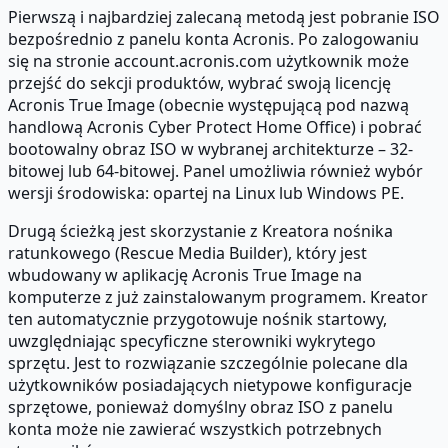
Pierwszą i najbardziej zalecaną metodą jest pobranie ISO
bezpośrednio z panelu konta Acronis. Po zalogowaniu
się na stronie account.acronis.com użytkownik może
przejść do sekcji produktów, wybrać swoją licencję
Acronis True Image (obecnie występującą pod nazwą
handlową Acronis Cyber Protect Home Office) i pobrać
bootowalny obraz ISO w wybranej architekturze – 32-
bitowej lub 64-bitowej. Panel umożliwia również wybór
wersji środowiska: opartej na Linux lub Windows PE.
Drugą ścieżką jest skorzystanie z Kreatora nośnika
ratunkowego (Rescue Media Builder), który jest
wbudowany w aplikację Acronis True Image na
komputerze z już zainstalowanym programem. Kreator
ten automatycznie przygotowuje nośnik startowy,
uwzględniając specyficzne sterowniki wykrytego
sprzętu. Jest to rozwiązanie szczególnie polecane dla
użytkowników posiadających nietypowe konfiguracje
sprzętowe, ponieważ domyślny obraz ISO z panelu
konta może nie zawierać wszystkich potrzebnych