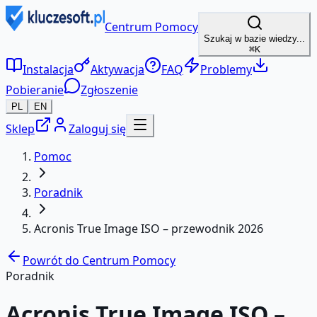
Centrum Pomocy
Szukaj w bazie wiedzy...
⌘K
Instalacja
Aktywacja
FAQ
Problemy
Pobieranie
Zgłoszenie
PL
EN
Sklep
Zaloguj się
Pomoc
Poradnik
Acronis True Image ISO – przewodnik 2026
Powrót do Centrum Pomocy
Poradnik
Acronis True Image ISO –