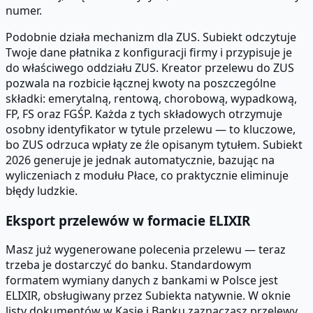
numer.
Podobnie działa mechanizm dla ZUS. Subiekt odczytuje
Twoje dane płatnika z konfiguracji firmy i przypisuje je
do właściwego oddziału ZUS. Kreator przelewu do ZUS
pozwala na rozbicie łącznej kwoty na poszczególne
składki: emerytalną, rentową, chorobową, wypadkową,
FP, FS oraz FGŚP. Każda z tych składowych otrzymuje
osobny identyfikator w tytule przelewu — to kluczowe,
bo ZUS odrzuca wpłaty ze źle opisanym tytułem. Subiekt
2026 generuje je jednak automatycznie, bazując na
wyliczeniach z modułu Płace, co praktycznie eliminuje
błędy ludzkie.
Eksport przelewów w formacie ELIXIR
Masz już wygenerowane polecenia przelewu — teraz
trzeba je dostarczyć do banku. Standardowym
formatem wymiany danych z bankami w Polsce jest
ELIXIR, obsługiwany przez Subiekta natywnie. W oknie
listy dokumentów w Kasie i Banku zaznaczasz przelewy