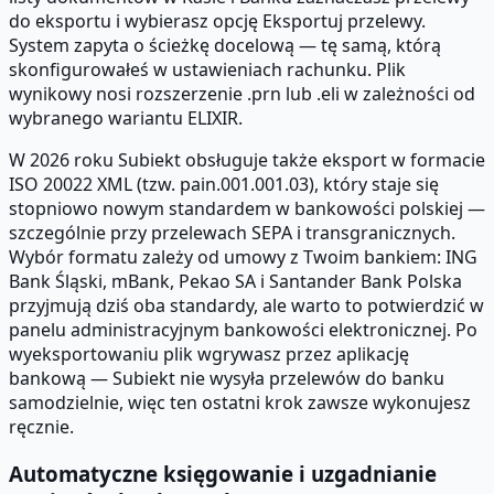
do eksportu i wybierasz opcję Eksportuj przelewy.
System zapyta o ścieżkę docelową — tę samą, którą
skonfigurowałeś w ustawieniach rachunku. Plik
wynikowy nosi rozszerzenie .prn lub .eli w zależności od
wybranego wariantu ELIXIR.
W 2026 roku Subiekt obsługuje także eksport w formacie
ISO 20022 XML (tzw. pain.001.001.03), który staje się
stopniowo nowym standardem w bankowości polskiej —
szczególnie przy przelewach SEPA i transgranicznych.
Wybór formatu zależy od umowy z Twoim bankiem: ING
Bank Śląski, mBank, Pekao SA i Santander Bank Polska
przyjmują dziś oba standardy, ale warto to potwierdzić w
panelu administracyjnym bankowości elektronicznej. Po
wyeksportowaniu plik wgrywasz przez aplikację
bankową — Subiekt nie wysyła przelewów do banku
samodzielnie, więc ten ostatni krok zawsze wykonujesz
ręcznie.
Automatyczne księgowanie i uzgadnianie