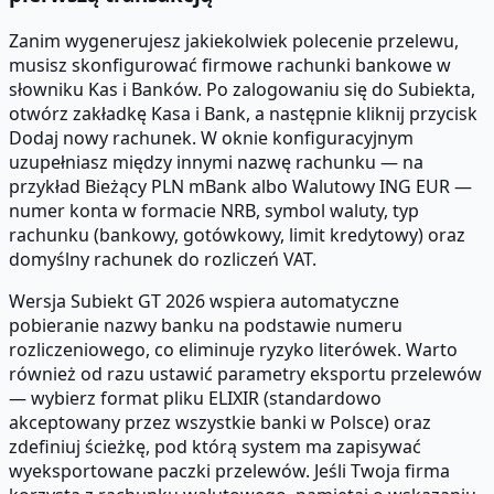
Zanim wygenerujesz jakiekolwiek polecenie przelewu,
musisz skonfigurować firmowe rachunki bankowe w
słowniku Kas i Banków. Po zalogowaniu się do Subiekta,
otwórz zakładkę Kasa i Bank, a następnie kliknij przycisk
Dodaj nowy rachunek. W oknie konfiguracyjnym
uzupełniasz między innymi nazwę rachunku — na
przykład Bieżący PLN mBank albo Walutowy ING EUR —
numer konta w formacie NRB, symbol waluty, typ
rachunku (bankowy, gotówkowy, limit kredytowy) oraz
domyślny rachunek do rozliczeń VAT.
Wersja Subiekt GT 2026 wspiera automatyczne
pobieranie nazwy banku na podstawie numeru
rozliczeniowego, co eliminuje ryzyko literówek. Warto
również od razu ustawić parametry eksportu przelewów
— wybierz format pliku ELIXIR (standardowo
akceptowany przez wszystkie banki w Polsce) oraz
zdefiniuj ścieżkę, pod którą system ma zapisywać
wyeksportowane paczki przelewów. Jeśli Twoja firma