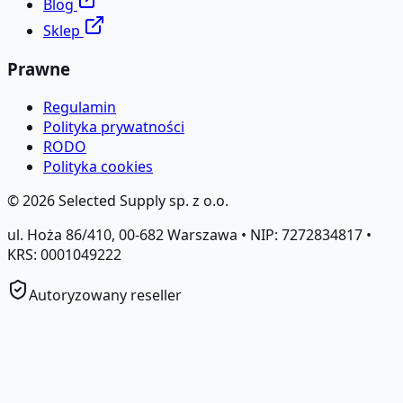
Blog
Sklep
Prawne
Regulamin
Polityka prywatności
RODO
Polityka cookies
©
2026
Selected Supply sp. z o.o.
ul. Hoża 86/410, 00-682 Warszawa • NIP: 7272834817 •
KRS: 0001049222
Autoryzowany reseller