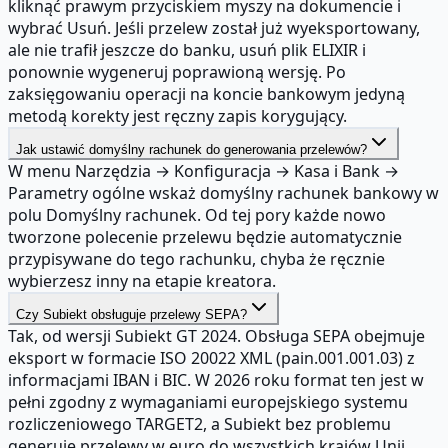
kliknąć prawym przyciskiem myszy na dokumencie i
wybrać Usuń. Jeśli przelew został już wyeksportowany,
ale nie trafił jeszcze do banku, usuń plik ELIXIR i
ponownie wygeneruj poprawioną wersję. Po
zaksięgowaniu operacji na koncie bankowym jedyną
metodą korekty jest ręczny zapis korygujący.
Jak ustawić domyślny rachunek do generowania przelewów?
W menu Narzędzia → Konfiguracja → Kasa i Bank →
Parametry ogólne wskaż domyślny rachunek bankowy w
polu Domyślny rachunek. Od tej pory każde nowo
tworzone polecenie przelewu będzie automatycznie
przypisywane do tego rachunku, chyba że ręcznie
wybierzesz inny na etapie kreatora.
Czy Subiekt obsługuje przelewy SEPA?
Tak, od wersji Subiekt GT 2024. Obsługa SEPA obejmuje
eksport w formacie ISO 20022 XML (pain.001.001.03) z
informacjami IBAN i BIC. W 2026 roku format ten jest w
pełni zgodny z wymaganiami europejskiego systemu
rozliczeniowego TARGET2, a Subiekt bez problemu
generuje przelewy w euro do wszystkich krajów Unii