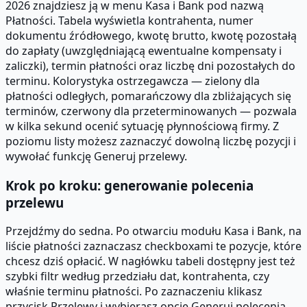
2026 znajdziesz ją w menu Kasa i Bank pod nazwą
Płatności. Tabela wyświetla kontrahenta, numer
dokumentu źródłowego, kwotę brutto, kwotę pozostałą
do zapłaty (uwzględniającą ewentualne kompensaty i
zaliczki), termin płatności oraz liczbę dni pozostałych do
terminu. Kolorystyka ostrzegawcza — zielony dla
płatności odległych, pomarańczowy dla zbliżających się
terminów, czerwony dla przeterminowanych — pozwala
w kilka sekund ocenić sytuację płynnościową firmy. Z
poziomu listy możesz zaznaczyć dowolną liczbę pozycji i
wywołać funkcję Generuj przelewy.
Krok po kroku: generowanie polecenia
przelewu
Przejdźmy do sedna. Po otwarciu modułu Kasa i Bank, na
liście płatności zaznaczasz checkboxami te pozycje, które
chcesz dziś opłacić. W nagłówku tabeli dostępny jest też
szybki filtr według przedziału dat, kontrahenta, czy
właśnie terminu płatności. Po zaznaczeniu klikasz
przycisk Przelewy i wybierasz opcję Generuj polecenia