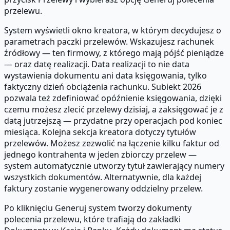
przelewu.
System wyświetli okno kreatora, w którym decydujesz o
parametrach paczki przelewów. Wskazujesz rachunek
źródłowy — ten firmowy, z którego mają pójść pieniądze
— oraz datę realizacji. Data realizacji to nie data
wystawienia dokumentu ani data księgowania, tylko
faktyczny dzień obciążenia rachunku. Subiekt 2026
pozwala też zdefiniować opóźnienie księgowania, dzięki
czemu możesz zlecić przelewy dzisiaj, a zaksięgować je z
datą jutrzejszą — przydatne przy operacjach pod koniec
miesiąca. Kolejna sekcja kreatora dotyczy tytułów
przelewów. Możesz zezwolić na łączenie kilku faktur od
jednego kontrahenta w jeden zbiorczy przelew —
system automatycznie utworzy tytuł zawierający numery
wszystkich dokumentów. Alternatywnie, dla każdej
faktury zostanie wygenerowany oddzielny przelew.
Po kliknięciu Generuj system tworzy dokumenty
polecenia przelewu, które trafiają do zakładki