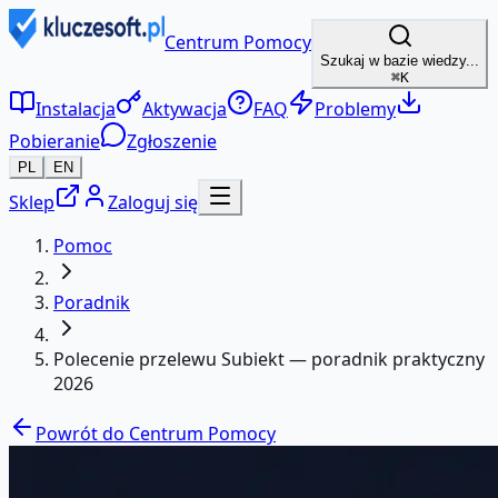
Centrum Pomocy
Szukaj w bazie wiedzy...
⌘K
Instalacja
Aktywacja
FAQ
Problemy
Pobieranie
Zgłoszenie
PL
EN
Sklep
Zaloguj się
Pomoc
Poradnik
Polecenie przelewu Subiekt — poradnik praktyczny
2026
Powrót do Centrum Pomocy