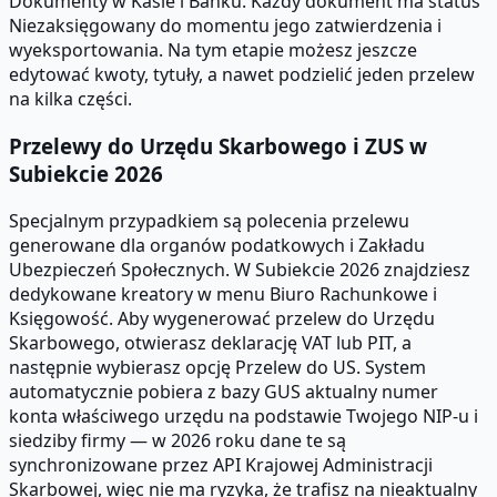
Dokumenty w Kasie i Banku. Każdy dokument ma status
Niezaksięgowany do momentu jego zatwierdzenia i
wyeksportowania. Na tym etapie możesz jeszcze
edytować kwoty, tytuły, a nawet podzielić jeden przelew
na kilka części.
Przelewy do Urzędu Skarbowego i ZUS w
Subiekcie 2026
Specjalnym przypadkiem są polecenia przelewu
generowane dla organów podatkowych i Zakładu
Ubezpieczeń Społecznych. W Subiekcie 2026 znajdziesz
dedykowane kreatory w menu Biuro Rachunkowe i
Księgowość. Aby wygenerować przelew do Urzędu
Skarbowego, otwierasz deklarację VAT lub PIT, a
następnie wybierasz opcję Przelew do US. System
automatycznie pobiera z bazy GUS aktualny numer
konta właściwego urzędu na podstawie Twojego NIP-u i
siedziby firmy — w 2026 roku dane te są
synchronizowane przez API Krajowej Administracji
Skarbowej, więc nie ma ryzyka, że trafisz na nieaktualny