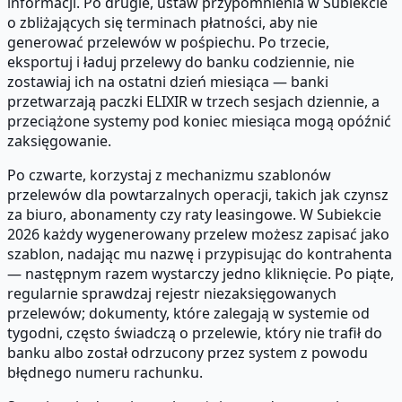
informacji. Po drugie, ustaw przypomnienia w Subiekcie
o zbliżających się terminach płatności, aby nie
generować przelewów w pośpiechu. Po trzecie,
eksportuj i ładuj przelewy do banku codziennie, nie
zostawiaj ich na ostatni dzień miesiąca — banki
przetwarzają paczki ELIXIR w trzech sesjach dziennie, a
przeciążone systemy pod koniec miesiąca mogą opóźnić
zaksięgowanie.
Po czwarte, korzystaj z mechanizmu szablonów
przelewów dla powtarzalnych operacji, takich jak czynsz
za biuro, abonamenty czy raty leasingowe. W Subiekcie
2026 każdy wygenerowany przelew możesz zapisać jako
szablon, nadając mu nazwę i przypisując do kontrahenta
— następnym razem wystarczy jedno kliknięcie. Po piąte,
regularnie sprawdzaj rejestr niezaksięgowanych
przelewów; dokumenty, które zalegają w systemie od
tygodni, często świadczą o przelewie, który nie trafił do
banku albo został odrzucony przez system z powodu
błędnego numeru rachunku.