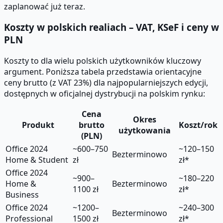
zaplanować już teraz.
Koszty w polskich realiach – VAT, KSeF i ceny w
PLN
Koszty to dla wielu polskich użytkowników kluczowy
argument. Poniższa tabela przedstawia orientacyjne
ceny brutto (z VAT 23%) dla najpopularniejszych edycji,
dostępnych w oficjalnej dystrybucji na polskim rynku:
Cena
Okres
Produkt
brutto
Koszt/rok
użytkowania
(PLN)
Office 2024
~600–750
~120–150
Bezterminowo
Home & Student
zł
zł*
Office 2024
~900–
~180–220
Home &
Bezterminowo
1100 zł
zł*
Business
Office 2024
~1200–
~240–300
Bezterminowo
Professional
1500 zł
zł*