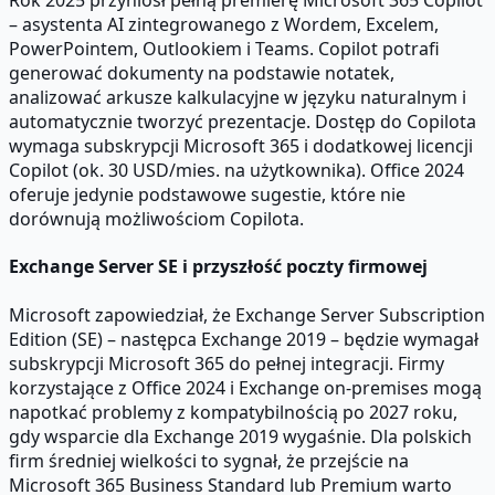
Rok 2025 przyniósł pełną premierę Microsoft 365 Copilot
– asystenta AI zintegrowanego z Wordem, Excelem,
PowerPointem, Outlookiem i Teams. Copilot potrafi
generować dokumenty na podstawie notatek,
analizować arkusze kalkulacyjne w języku naturalnym i
automatycznie tworzyć prezentacje. Dostęp do Copilota
wymaga subskrypcji Microsoft 365 i dodatkowej licencji
Copilot (ok. 30 USD/mies. na użytkownika). Office 2024
oferuje jedynie podstawowe sugestie, które nie
dorównują możliwościom Copilota.
Exchange Server SE i przyszłość poczty firmowej
Microsoft zapowiedział, że Exchange Server Subscription
Edition (SE) – następca Exchange 2019 – będzie wymagał
subskrypcji Microsoft 365 do pełnej integracji. Firmy
korzystające z Office 2024 i Exchange on-premises mogą
napotkać problemy z kompatybilnością po 2027 roku,
gdy wsparcie dla Exchange 2019 wygaśnie. Dla polskich
firm średniej wielkości to sygnał, że przejście na
Microsoft 365 Business Standard lub Premium warto