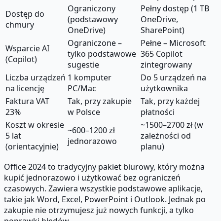
Ograniczony
Pełny dostęp (1 TB
Dostęp do
(podstawowy
OneDrive,
chmury
OneDrive)
SharePoint)
Ograniczone –
Pełne – Microsoft
Wsparcie AI
tylko podstawowe
365 Copilot
(Copilot)
sugestie
zintegrowany
Liczba urządzeń
1 komputer
Do 5 urządzeń na
na licencję
PC/Mac
użytkownika
Faktura VAT
Tak, przy zakupie
Tak, przy każdej
23%
w Polsce
płatności
Koszt w okresie
~1500–2700 zł (w
~600–1200 zł
5 lat
zależności od
jednorazowo
(orientacyjnie)
planu)
Office 2024 to tradycyjny pakiet biurowy, który można
kupić jednorazowo i użytkować bez ograniczeń
czasowych. Zawiera wszystkie podstawowe aplikacje,
takie jak Word, Excel, PowerPoint i Outlook. Jednak po
zakupie nie otrzymujesz już nowych funkcji, a tylko