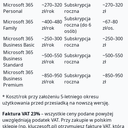
Microsoft 365
~270–320
Subskrypcja
~270–320
Personal
zł/rok
roczna
zł
Subskrypcja
Microsoft 365
~400–480
~67–80
roczna (do 6
Family
zł/rok
zł/os.
osób)
Microsoft 365
~250–300
Subskrypcja
~250–300
Business Basic
zł/rok
roczna
zł
Microsoft 365
~500–550
Subskrypcja
~500–550
Business
zł/rok
roczna
zł
Standard
Microsoft 365
~850–950
Subskrypcja
~850–950
Business
zł/rok
roczna
zł
Premium
* Koszt/rok przy założeniu 5-letniego okresu
użytkowania przed przesiadką na nowszą wersję.
Faktura VAT 23%
– wszystkie ceny podane powyżej
uwzględniają podatek VAT. Przy zakupie w polskim
sklepie (np. kluczesoft.pl) otrzymujesz fakturę VAT, którą