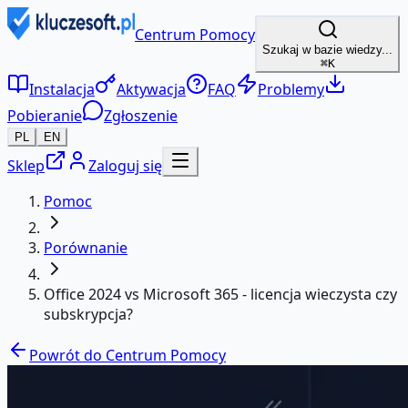
Centrum Pomocy
Szukaj w bazie wiedzy...
⌘K
Instalacja
Aktywacja
FAQ
Problemy
Pobieranie
Zgłoszenie
PL
EN
Sklep
Zaloguj się
Pomoc
Porównanie
Office 2024 vs Microsoft 365 - licencja wieczysta czy
subskrypcja?
Powrót do Centrum Pomocy