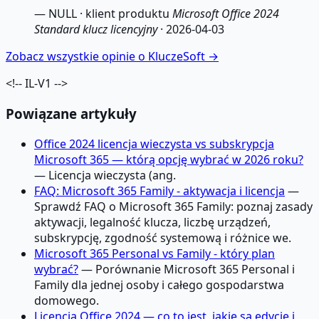
— NULL · klient produktu
Microsoft Office 2024
Standard klucz licencyjny
· 2026-04-03
Zobacz wszystkie opinie o KluczeSoft →
<!-- IL-V1 -->
Powiązane artykuły
Office 2024 licencja wieczysta vs subskrypcja
Microsoft 365 — którą opcję wybrać w 2026 roku?
— Licencja wieczysta (ang.
FAQ: Microsoft 365 Family - aktywacja i licencja
—
Sprawdź FAQ o Microsoft 365 Family: poznaj zasady
aktywacji, legalność klucza, liczbę urządzeń,
subskrypcję, zgodność systemową i różnice we.
Microsoft 365 Personal vs Family - który plan
wybrać?
— Porównanie Microsoft 365 Personal i
Family dla jednej osoby i całego gospodarstwa
domowego.
Licencja Office 2024 — co to jest, jakie są edycje i