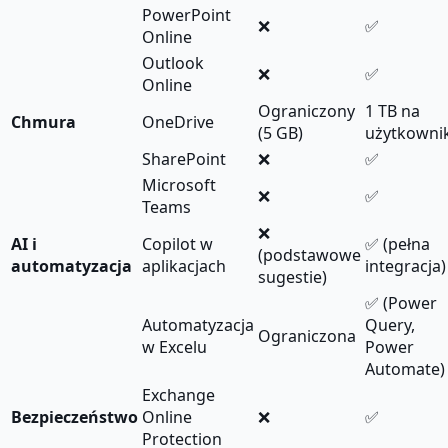
PowerPoint
❌
✅
Online
Outlook
❌
✅
Online
Ograniczony
1 TB na
Chmura
OneDrive
(5 GB)
użytkowni
SharePoint
❌
✅
Microsoft
❌
✅
Teams
❌
AI i
Copilot w
✅ (pełna
(podstawowe
automatyzacja
aplikacjach
integracja)
sugestie)
✅ (Power
Automatyzacja
Query,
Ograniczona
w Excelu
Power
Automate)
Exchange
Bezpieczeństwo
Online
❌
✅
Protection