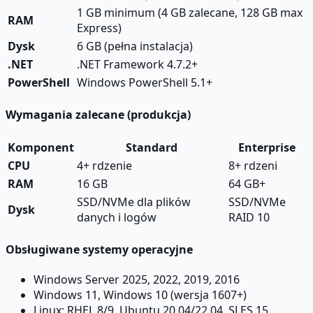
1 GB minimum (4 GB zalecane, 128 GB max
RAM
Express)
Dysk
6 GB (pełna instalacja)
.NET
.NET Framework 4.7.2+
PowerShell
Windows PowerShell 5.1+
Wymagania zalecane (produkcja)
Komponent
Standard
Enterprise
CPU
4+ rdzenie
8+ rdzeni
RAM
16 GB
64 GB+
SSD/NVMe dla plików
SSD/NVMe
Dysk
danych i logów
RAID 10
Obsługiwane systemy operacyjne
Windows Server 2025, 2022, 2019, 2016
Windows 11, Windows 10 (wersja 1607+)
Linux: RHEL 8/9, Ubuntu 20.04/22.04, SLES 15