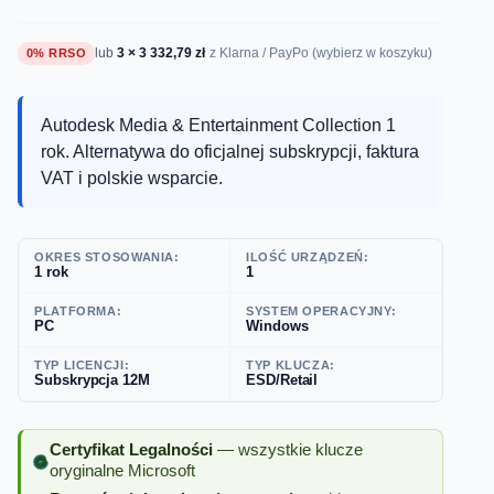
lub
3 × 3 332,79 zł
0% RRSO
z Klarna / PayPo (wybierz w koszyku)
Autodesk Media & Entertainment Collection 1
rok. Alternatywa do oficjalnej subskrypcji, faktura
VAT i polskie wsparcie.
OKRES STOSOWANIA:
ILOŚĆ URZĄDZEŃ:
1 rok
1
PLATFORMA:
SYSTEM OPERACYJNY:
PC
Windows
TYP LICENCJI:
TYP KLUCZA:
Subskrypcja 12M
ESD/Retail
Certyfikat Legalności
— wszystkie klucze
oryginalne Microsoft