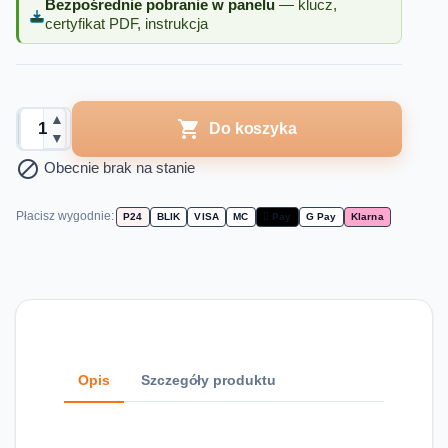
Bezpośrednie pobranie w panelu
— klucz,
certyfikat PDF, instrukcja
▲

Do koszyka
▼

Obecnie brak na stanie
Płacisz wygodnie:
P24
BLIK
VISA
MC
 Pay
G Pay
Klarna
Opis
Szczegóły produktu