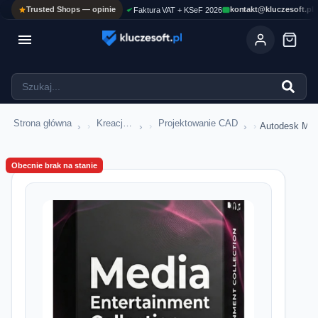
Trusted Shops — opinie
kontakt@kluczesoft.pl
Faktura VAT + KSeF 2026

Strona główna
Kreacja i CAD
Projektowanie CAD
›
›
›
Autodesk Medi
Obecnie brak na stanie