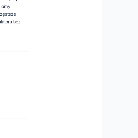
ziomy
częstsze
latora bez