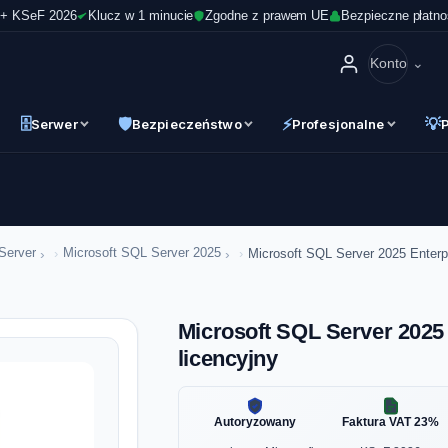
 + KSeF 2026
Klucz w 1 minucie
Zgodne z prawem UE
Bezpieczne płatno
Konto
🗄
🛡
⚡
💡
Serwer
Bezpieczeństwo
Profesjonalne
›
›
Server
Microsoft SQL Server 2025
Microsoft SQL Server 2025 Enterpr
Microsoft SQL Server 2025 
licencyjny
Autoryzowany
Faktura VAT 23%