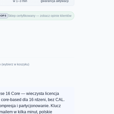
w 1–3 min
gwarancja aktywacji
Sklep certyfikowany — zobacz opinie klientów
HOPS
o (wybierz w koszyku)
ise 16 Core — wieczysta licencja
core-based dla 16 rdzeni, bez CAL.
mpresja i partycjonowanie. Klucz
ailem w kilka minut, polskie