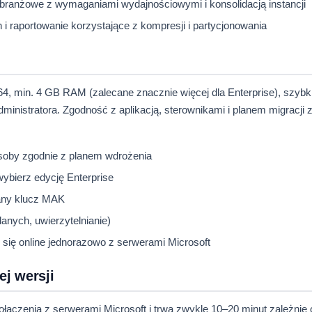
branżowe z wymaganiami wydajnościowymi i konsolidacją instancji
i raportowanie korzystające z kompresji i partycjonowania
 min. 4 GB RAM (zalecane znacznie więcej dla Enterprise), szybki
inistratora. Zgodność z aplikacją, sterownikami i planem migracji
soby zgodnie z planem wdrożenia
wybierz edycję Enterprise
any klucz MAK
 danych, uwierzytelnianie)
 się online jednorazowo z serwerami Microsoft
ej wersji
czenia z serwerami Microsoft i trwa zwykle 10–20 minut zależnie 