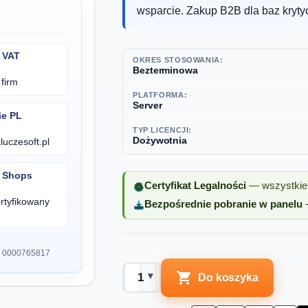
wsparcie. Zakup B2B dla baz kryty
 VAT
OKRES STOSOWANIA:
Bezterminowa
firm
PLATFORMA:
Server
ie PL
TYP LICENCJI:
Dożywotnia
uczesoft.pl
d Shops
Certyfikat Legalności
— wszystkie 
rtyfikowany
Bezpośrednie pobranie w panelu
—
S 0000765817

▼
Do koszyka
▲