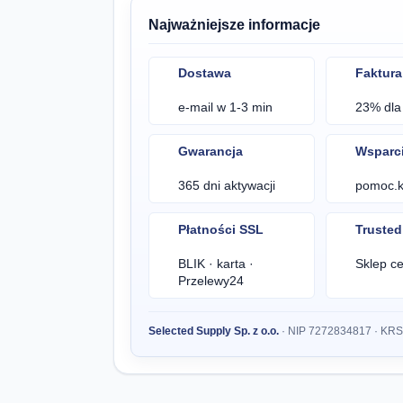
Najważniejsze informacje
Dostawa
Faktura
e-mail w 1-3 min
23% dla 
Gwarancja
Wsparc
365 dni aktywacji
pomoc.kl
Płatności SSL
Truste
BLIK · karta ·
Sklep ce
Przelewy24
Selected Supply Sp. z o.o.
· NIP 7272834817 · KR