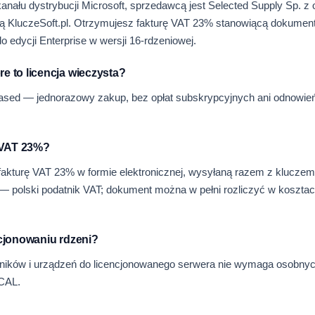
nału dystrybucji Microsoft, sprzedawcą jest Selected Supply Sp. z 
ą KluczeSoft.pl. Otrzymujesz fakturę VAT 23% stanowiącą dokument
do edycji Enterprise w wersji 16-rdzeniowej.
e to licencja wieczysta?
-based — jednorazowy zakup, bez opłat subskrypcyjnych ani odnowie
 VAT 23%?
akturę VAT 23% w formie elektronicznej, wysyłaną razem z klucze
. — polski podatnik VAT; dokument można w pełni rozliczyć w koszta
ncjonowaniu rdzeni?
ników i urządzeń do licencjonowanego serwera nie wymaga osobny
+CAL.