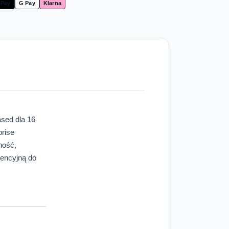
 Pay
G Pay
Klarna
sed dla 16
prise
ność,
cencyjną do