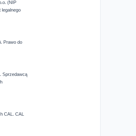
o.o. (NIP
 legalnego
ń. Prawo do
m. Sprzedawcą
ch
ch CAL. CAL