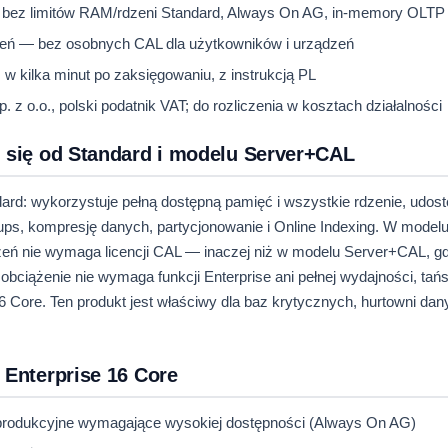
— bez limitów RAM/rdzeni Standard, Always On AG, in-memory OLTP
dzeń — bez osobnych CAL dla użytkowników i urządzeń
 kilka minut po zaksięgowaniu, z instrukcją PL
z o.o., polski podatnik VAT; do rozliczenia w kosztach działalności
i się od Standard i modelu Server+CAL
dard: wykorzystuje pełną dostępną pamięć i wszystkie rdzenie, udost
ps, kompresję danych, partycjonowanie i Online Indexing. W model
dzeń nie wymaga licencji CAL — inaczej niż w modelu Server+CAL, g
e obciążenie nie wymaga funkcji Enterprise ani pełnej wydajności, ta
 Core. Ten produkt jest właściwy dla baz krytycznych, hurtowni dan
 Enterprise 16 Core
 produkcyjne wymagające wysokiej dostępności (Always On AG)