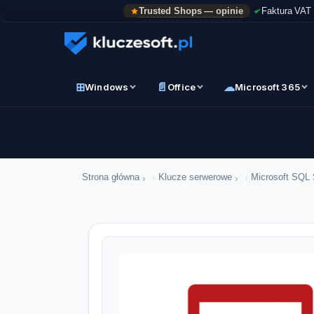
Trusted Shops — opinie
Faktura VAT
⊞
📄
☁
Windows
Office
Microsoft 365
›
›
Strona główna
Klucze serwerowe
Microsoft SQL 