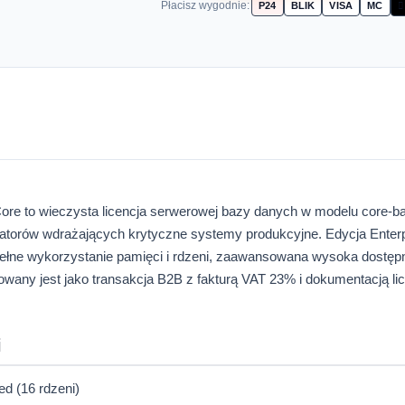
Płacisz wygodnie:
P24
BLIK
VISA
MC

ore to wieczysta licencja serwerowej bazy danych w modelu core-ba
egratorów wdrażających krytyczne systemy produkcyjne. Edycja Enter
pełne wykorzystanie pamięci i rdzeni, zaawansowana wysoka dostęp
zowany jest jako transakcja B2B z fakturą VAT 23% i dokumentacją li
i
ed (16 rdzeni)