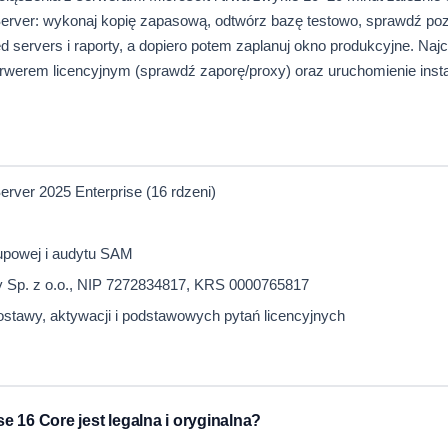
Server: wykonaj kopię zapasową, odtwórz bazę testowo, sprawdź po
ed servers i raporty, a dopiero potem zaplanuj okno produkcyjne. Naj
erwerem licencyjnym (sprawdź zaporę/proxy) oraz uruchomienie insta
rver 2025 Enterprise (16 rdzeni)
upowej i audytu SAM
ly Sp. z o.o., NIP 7272834817, KRS 0000765817
stawy, aktywacji i podstawowych pytań licencyjnych
e 16 Core jest legalna i oryginalna?