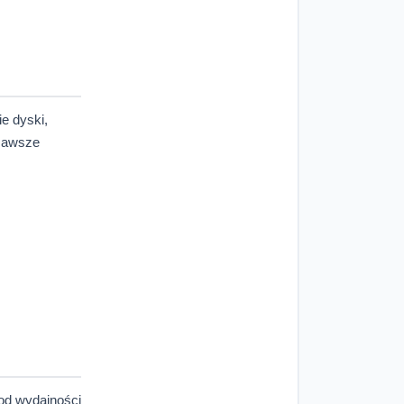
e dyski,
 zawsze
od wydajności