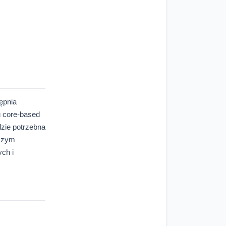
ępnia
u core-based
dzie potrzebna
ńszym
ych i