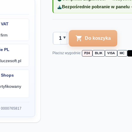
Bezpośrednie pobranie w panelu
—
 VAT
firm

▼
Do koszyka
▲
ie PL
Płacisz wygodnie:
P24
BLIK
VISA
MC

uczesoft.pl
d Shops
rtyfikowany
S 0000765817