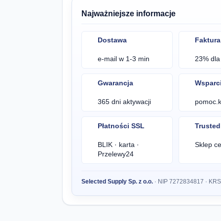
Najważniejsze informacje
Dostawa
Faktura
e-mail w 1-3 min
23% dla 
Gwarancja
Wsparc
365 dni aktywacji
pomoc.kl
Płatności SSL
Truste
BLIK · karta ·
Sklep ce
Przelewy24
Selected Supply Sp. z o.o.
· NIP 7272834817 · KR