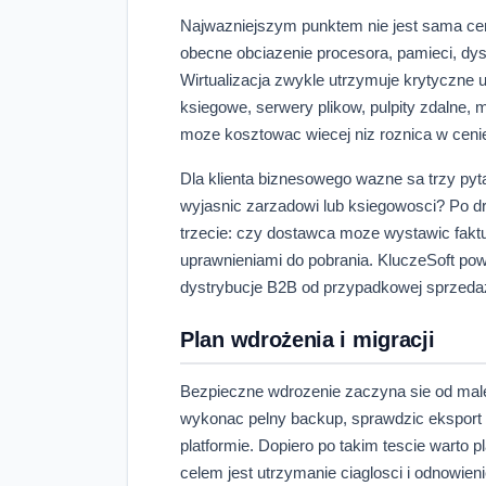
Najwazniejszym punktem nie jest sama cena 
obecne obciazenie procesora, pamieci, dysk
Wirtualizacja zwykle utrzymuje krytyczne 
ksiegowe, serwery plikow, pulpity zdalne, 
moze kosztowac wiecej niz roznica w ceni
Dla klienta biznesowego wazne sa trzy pyt
wyjasnic zarzadowi lub ksiegowosci? Po d
trzecie: czy dostawca moze wystawic faktu
uprawnieniami do pobrania. KluczeSoft pow
dystrybucje B2B od przypadkowej sprzedaz
Plan wdrożenia i migracji
Bezpieczne wdrozenie zaczyna sie od maleg
wykonac pelny backup, sprawdzic eksport 
platformie. Dopiero po takim tescie wart
celem jest utrzymanie ciaglosci i odnowien