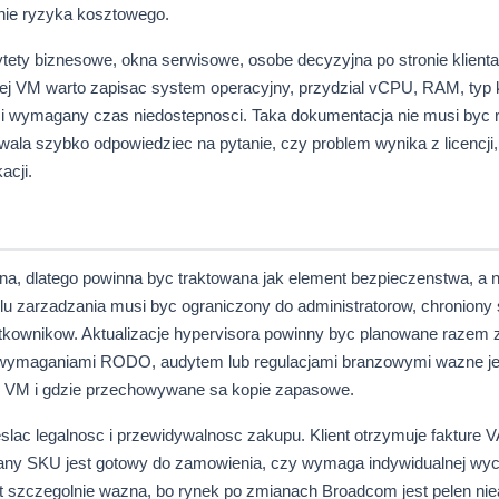
enie ryzyka kosztowego.
ytety biznesowe, okna serwisowe, osobe decyzyjna po stronie klient
zdej VM warto zapisac system operacyjny, przydzial vCPU, RAM, typ 
p i wymagany czas niedostepnosci. Taka dokumentacja nie musi byc
wala szybko odpowiedziec na pytanie, czy problem wynika z licencji, 
acji.
czna, dlatego powinna byc traktowana jak element bezpieczenstwa, a n
lu zarzadzania musi byc ograniczony do administratorow, chroniony
zytkownikow. Aktualizacje hypervisora powinny byc planowane razem
ch wymaganiami RODO, audytem lub regulacjami branzowymi wazne je
i VM i gdzie przechowywane sa kopie zapasowe.
lac legalnosc i przewidywalnosc zakupu. Klient otrzymuje fakture V
dany SKU jest gotowy do zamowienia, czy wymaga indywidualnej wyc
t szczegolnie wazna, bo rynek po zmianach Broadcom jest pelen nie