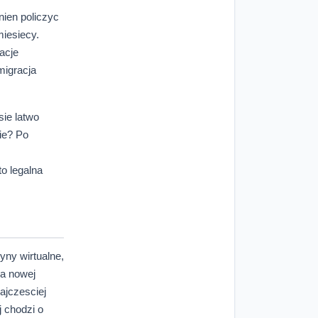
nien policzyc
miesiecy.
acje
migracja
sie latwo
ie? Po
o legalna
yny wirtualne,
na nowej
ajczesciej
j chodzi o