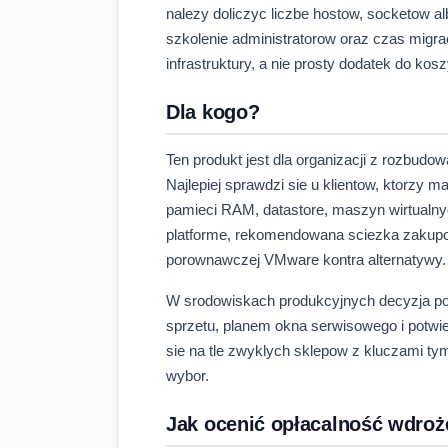
nalezy doliczyc liczbe hostow, socketow a
szkolenie administratorow oraz czas migra
infrastruktury, a nie prosty dodatek do kos
Dla kogo?
Ten produkt jest dla organizacji z rozbud
Najlepiej sprawdzi sie u klientow, ktorzy 
pamieci RAM, datastore, maszyn wirtualnych
platforme, rekomendowana sciezka zakupo
porownawczej VMware kontra alternatywy.
W srodowiskach produkcyjnych decyzja p
sprzetu, planem okna serwisowego i potwie
sie na tle zwyklych sklepow z kluczami tym
wybor.
Jak ocenić opłacalność wdroż