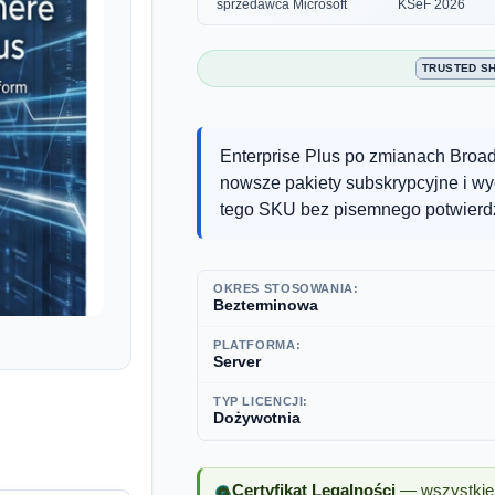
sprzedawca Microsoft
KSeF 2026
TRUSTED S
Enterprise Plus po zmianach Broad
nowsze pakiety subskrypcyjne i wy
tego SKU bez pisemnego potwierd
OKRES STOSOWANIA:
Bezterminowa
PLATFORMA:
Server
TYP LICENCJI:
Dożywotnia
Certyfikat Legalności
— wszystkie 