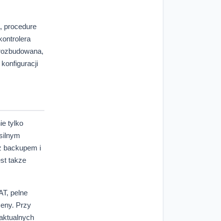
a, procedure
kontrolera
 rozbudowana,
konfiguracji
ie tylko
 silnym
 z backupem i
st takze
AT, pelne
eny. Przy
aktualnych