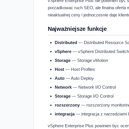
vSphere Enterprise Plus nie powinien byc 
porzadkowac ruch SEO, ale finalna oferta m
nieaktualnej ceny i jednoczesnie daje kli
Najważniejsze funkcje
Distributed
— Distributed Resource S
vSphere
— vSphere Distributed Switch
Storage
— Storage vMotion
Host
— Host Profiles
Auto
— Auto Deploy
Network
— Network I/O Control
Storage
— Storage I/O Control
rozszerzony
— rozszerzony monitoring
integracja
— integracja z narzedziami 
vSphere Enterprise Plus powinien byc ocenia