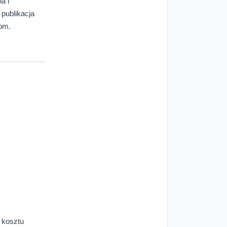
a i
 publikacja
com.
o kosztu