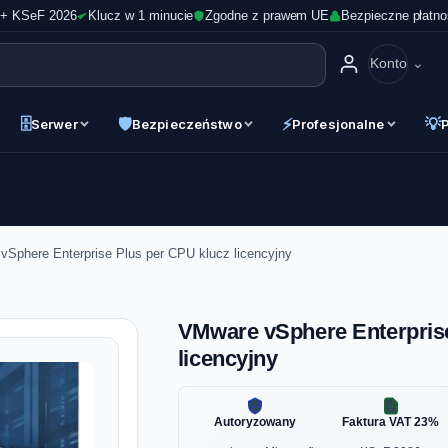
 + KSeF 2026
Klucz w 1 minucie
Zgodne z prawem UE
Bezpieczne płatno
Konto
🗄
🛡
⚡
💡
Serwer
Bezpieczeństwo
Profesjonalne
Sphere Enterprise Plus per CPU klucz licencyjny
VMware vSphere Enterprise
licencyjny
Autoryzowany
Faktura VAT 23%