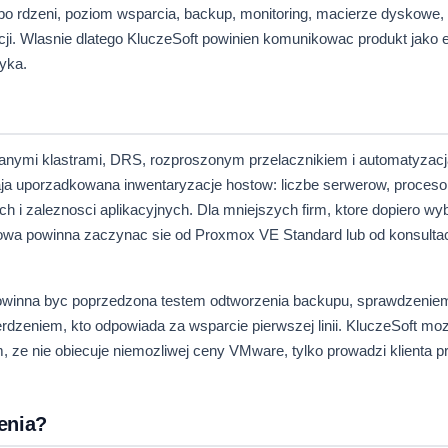
lbo rdzeni, poziom wsparcia, backup, monitoring, macierze dyskowe, 
cji. Wlasnie dlatego KluczeSoft powinien komunikowac produkt jako 
zyka.
owanymi klastrami, DRS, rozproszonym przelacznikiem i automatyzacja
maja uporzadkowana inwentaryzacje hostow: liczbe serwerow, proceso
 i zaleznosci aplikacyjnych. Dla mniejszych firm, ktore dopiero wyb
wa powinna zaczynac sie od Proxmox VE Standard lub od konsultac
owinna byc poprzedzona testem odtworzenia backupu, sprawdzenie
rdzeniem, kto odpowiada za wsparcie pierwszej linii. KluczeSoft mo
, ze nie obiecuje niemozliwej ceny VMware, tylko prowadzi klienta p
enia?