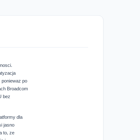
nosci.
atyzacja
, poniewaz po
nach Broadcom
U bez
atformy dla
i jasno
 to, ze