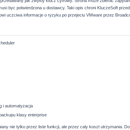
sprzedawany jak zwykly klucz cyfrowy. Strona moze zbierac zapytani
usi byc potwierdzona u dostawcy. Taki opis chroni KluczeSoft przed
entowi uczciwa informacje o ryzyku po przejeciu VMware przez Broad
cheduler
 i automatyzacja
backupu klasy enterprise
ny nie tylko przez liste funkcji, ale przez caly koszt utrzymania. D