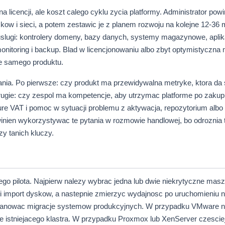
licencji, ale koszt calego cyklu zycia platformy. Administrator powi
ow i sieci, a potem zestawic je z planem rozwoju na kolejne 12-36 
uslugi: kontrolery domeny, bazy danych, systemy magazynowe, aplik
monitoring i backup. Blad w licencjonowaniu albo zbyt optymistyczna 
e samego produktu.
ania. Po pierwsze: czy produkt ma przewidywalna metryke, ktora da 
rugie: czy zespol ma kompetencje, aby utrzymac platforme po zakup
re VAT i pomoc w sytuacji problemu z aktywacja, repozytorium albo
inien wykorzystywac te pytania w rozmowie handlowej, bo odroznia t
y tanich kluczy.
o pilota. Najpierw nalezy wybrac jedna lub dwie niekrytyczne masz
i import dyskow, a nastepnie zmierzyc wydajnosc po uruchomieniu 
o planowac migracje systemow produkcyjnych. W przypadku VMware n
ie istniejacego klastra. W przypadku Proxmox lub XenServer czescie