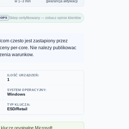
w 1–3 min
gwarancja aktywacji
Sklep certyfikowany — zobacz opinie klientów
HOPS
com czesto jest zastapiony przez
ceny per-core. Nie nalezy publikowac
zenia warunkow.
ILOŚĆ URZĄDZEŃ:
1
SYSTEM OPERACYJNY:
Windows
TYP KLUCZA:
ESD/Retail
klucze oryginalne Microsoft