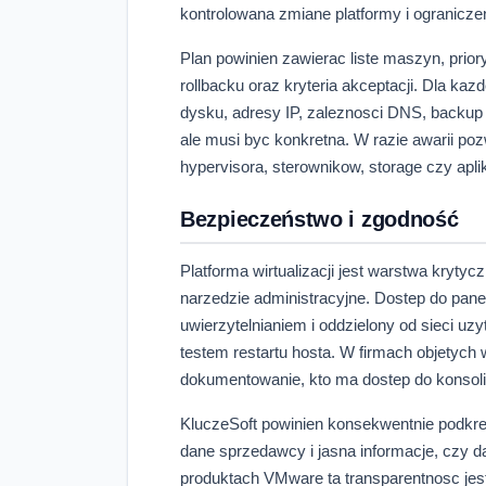
kontrolowana zmiane platformy i ogranicz
Plan powinien zawierac liste maszyn, prior
rollbacku oraz kryteria akceptacji. Dla ka
dysku, adresy IP, zaleznosci DNS, backu
ale musi byc konkretna. W razie awarii poz
hypervisora, sterownikow, storage czy aplik
Bezpieczeństwo i zgodność
Platforma wirtualizacji jest warstwa kryty
narzedzie administracyjne. Dostep do pane
uwierzytelnianiem i oddzielony od sieci u
testem restartu hosta. W firmach objety
dokumentowanie, kto ma dostep do konsol
KluczeSoft powinien konsekwentnie podkres
dane sprzedawcy i jasna informacje, czy 
produktach VMware ta transparentnosc jes