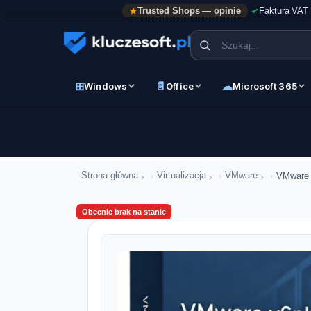
Trusted Shops — opinie
Faktura VAT
⊞
📄
☁
Windows
Office
Microsoft 365
›
›
›
Strona główna
Virtualizacja
VMware
VMware v
Obecnie brak na stanie