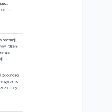
siec,
element
 operacji.
row, rdzeni,
ieraja
ji
m zgodnosci
ze wyroznic
rzez realny