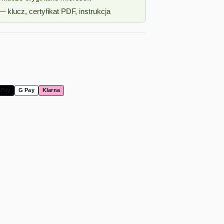
 klucz, certyfikat PDF, instrukcja
 Pay
G Pay
Klarna