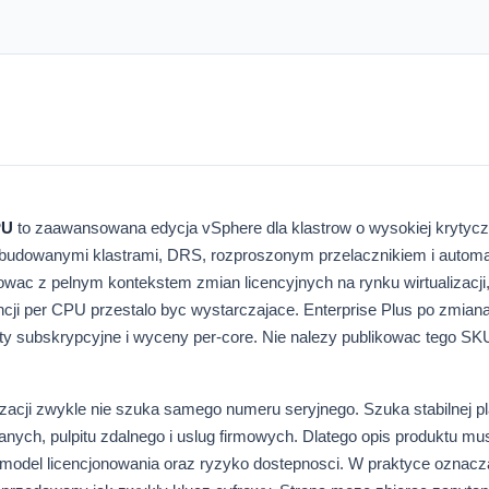
PU
to zaawansowana edycja vSphere dla klastrow o wysokiej krytycz
rozbudowanymi klastrami, DRS, rozproszonym przelacznikiem i autom
owac z pelnym kontekstem zmian licencyjnych na rynku wirtualizacji
ncji per CPU przestalo byc wystarczajace. Enterprise Plus po zmia
ty subskrypcyjne i wyceny per-core. Nie nalezy publikowac tego SK
izacji zwykle nie szuka samego numeru seryjnego. Szuka stabilnej pl
ch, pulpitu zdalnego i uslug firmowych. Dlatego opis produktu mus
, model licencjonowania oraz ryzyko dostepnosci. W praktyce oznacza