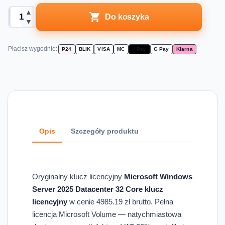
▲

Do koszyka
▼
Płacisz wygodnie:
P24
BLIK
VISA
MC
 Pay
G Pay
Klarna
Opis
Szczegóły produktu
Oryginalny klucz licencyjny
Microsoft Windows
Server 2025 Datacenter 32 Core klucz
licencyjny
w cenie 4985.19 zł brutto. Pełna
licencja Microsoft Volume — natychmiastowa