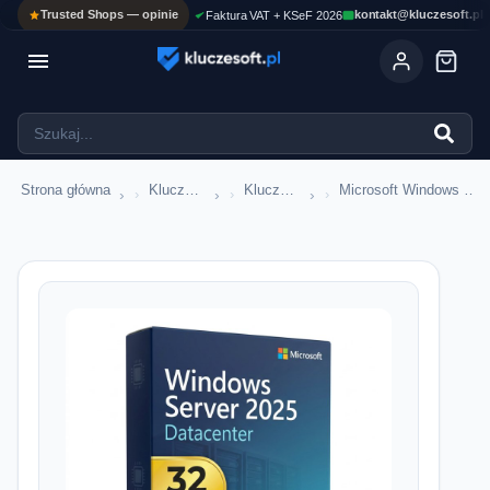
Trusted Shops — opinie
kontakt@kluczesoft.pl
Faktura VAT + KSeF 2026

Strona główna
Klucze serwerowe
Klucze Windows Server
Microsoft Windows Server 2025
›
›
›