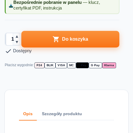
Bezpośrednie pobranie w panelu
— klucz,
certyfikat PDF, instrukcja
▲

Do koszyka
▼

Dostępny
Płacisz wygodnie:
P24
BLIK
VISA
MC
 Pay
G Pay
Klarna
Opis
Szczegóły produktu