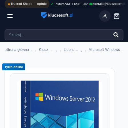
Trusted Shops — opinie
kontakt@kluczesoft.pl
Faktura VAT + KSeF 2026

Strona główna
Klucze serwerowe
Licencje CAL i RDS
Microsoft Windows Server CALs
›
›
›
Tylko online