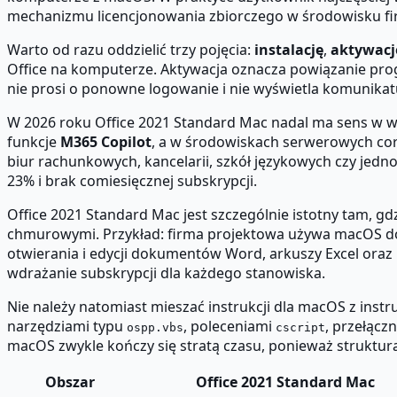
mechanizmu licencjonowania zbiorczego w środowisku 
Warto od razu oddzielić trzy pojęcia:
instalację
,
aktywacj
Office na komputerze. Aktywacja oznacza powiązanie progr
nie prosi o ponowne logowanie i nie wyświetla komunikatu
W 2026 roku Office 2021 Standard Mac nadal ma sens w w
funkcje
M365 Copilot
, a w środowiskach serwerowych cora
biur rachunkowych, kancelarii, szkół językowych czy jedn
23% i brak comiesięcznej subskrypcji.
Office 2021 Standard Mac jest szczególnie istotny tam, 
chmurowymi. Przykład: firma projektowa używa macOS do 
otwierania i edycji dokumentów Word, arkuszy Excel oraz
wdrażanie subskrypcji dla każdego stanowiska.
Nie należy natomiast mieszać instrukcji dla macOS z ins
narzędziami typu
, poleceniami
, przełącz
ospp.vbs
cscript
macOS zwykle kończy się stratą czasu, ponieważ struktura 
Obszar
Office 2021 Standard Mac