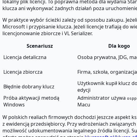
lokalny plik licencji. To poprawna metoda dla wydania S
klucza ani wykonywać żadnych działań poza uruchomieniem 
W praktyce wybór ścieżki zależy od sposobu zakupu. Jeżeli
Microsoft i przypisanie klucza. Jeżeli licencje trafiają do
licencjonowanie zbiorcze i VL Serializer.
Scenariusz
Dla kogo
Licencja detaliczna
Osoba prywatna, JDG, ma
Licencja zbiorcza
Firma, szkoła, organizacja
Użytkownik kupił klucz do
Błędnie dobrany klucz
edycji
Próba aktywacji metodą
Administrator używa
ospp
Windows
Macu
W polskich realiach firmowych dochodzi jeszcze aspekt ksi
z ewidencją przedsiębiorcy. Przy wdrożeniach związanych 
możliwość udokumentowania legalnego źródła licencji. S