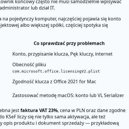
ytkownik końcowy często nie musi samodzielnie wpisywać
ministrator lub dział IT.
a na pojedynczy komputer, najczęściej pojawia się konto
jektowej albo większej spółki, częściej spotyka się
Co sprawdzać przy problemach
Konto, przypisanie klucza, Pęk kluczy, internet
Obecność pliku
com.microsoft.office.licensingV2.plist
Zgodność klucza z Office 2021 for Mac
Zastosować metodę macOS: konto lub VL Serializer
zebna jest
faktura VAT 23%
, cena w PLN oraz dane zgodne
SeF liczy się nie tylko sama aktywacja, ale też
sny opis produktu i dokument sprzedaży — przykładową