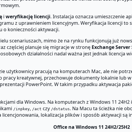
firmowym.
ę
i
weryfikację licencji
. Instalacja oznacza umieszczenie ap
amu z uprawnieniem licencyjnym. Weryfikacja licencji to s
 o konieczności aktywacji.
ielu scenariuszach, mimo że na rynku funkcjonują już now
z częściej planuje się migracje w stronę
Exchange Server 
oosobowych działalności nadal ważna jest jednak licencja w
gdzie użytkownicy pracują na komputerach Mac, ale nie pot
pracy kreatywnej, przechowuje dokumenty lokalnie lub w f
 prezentacji PowerPoint. W takim przypadku aktywacja pak
trukcjami dla Windows. Na komputerach z Windows 11 24H2 
nikami
,
czy
. Na Macu ta ścieżka nie o
/inpkey
/act
/dstatus
licencjonowania, lokalizacja plików i sposób aktywacji są i
Office na Windows 11 24H2/25H2