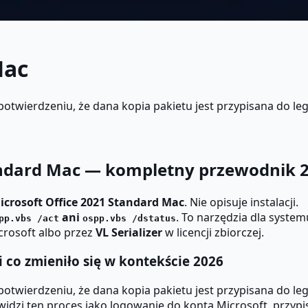
Mac
twierdzeniu, że dana kopia pakietu jest przypisana do legal
tandard Mac — kompletny przewodnik 
icrosoft Office 2021 Standard Mac
. Nie opisuje instalacji.
ani
. To narzędzia dla syst
pp.vbs /act
ospp.vbs /dstatus
crosoft albo przez
VL Serializer
w licencji zbiorczej.
 co zmieniło się w kontekście 2026
twierdzeniu, że dana kopia pakietu jest przypisana do legal
idzi ten proces jako logowanie do konta Microsoft, przyp