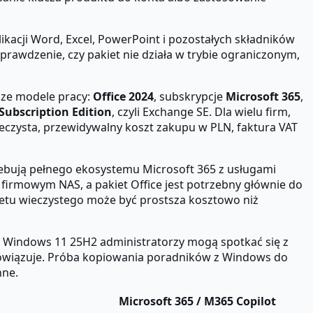
likacji Word, Excel, PowerPoint i pozostałych składników
prawdzenie, czy pakiet nie działa w trybie ograniczonym,
sze modele pracy:
Office 2024
, subskrypcje
Microsoft 365
,
Subscription Edition
, czyli Exchange SE. Dla wielu firm,
ieczysta, przewidywalny koszt zakupu w PLN, faktura VAT
rzebują pełnego ekosystemu Microsoft 365 z usługami
irmowym NAS, a pakiet Office jest potrzebny głównie do
ietu wieczystego może być prostsza kosztowo niż
i Windows 11 25H2 administratorzy mogą spotkać się z
bowiązuje. Próba kopiowania poradników z Windows do
nne.
Microsoft 365 / M365 Copilot