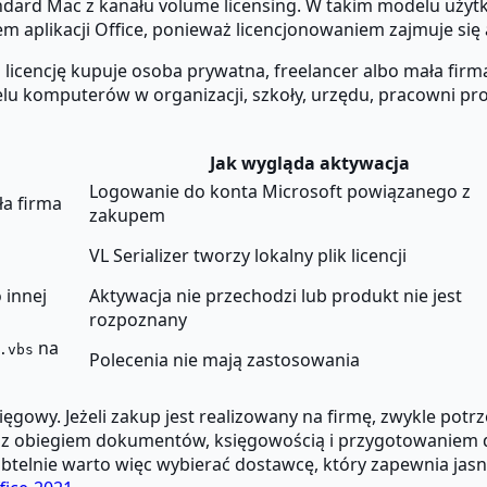
tandard Mac z kanału volume licensing. W takim modelu uż
aplikacji Office, ponieważ licencjonowaniem zajmuje się ad
 licencję kupuje osoba prywatna, freelancer albo mała firm
 wielu komputerów w organizacji, szkoły, urzędu, pracowni pro
Jak wygląda aktywacja
Logowanie do konta Microsoft powiązanego z
ła firma
zakupem
VL Serializer tworzy lokalny plik licencji
 innej
Aktywacja nie przechodzi lub produkt nie jest
rozpoznany
na
.vbs
Polecenia nie mają zastosowania
ęgowy. Jeżeli zakup jest realizowany na firmę, zwykle potr
z obiegiem dokumentów, księgowością i przygotowaniem do K
ubtelnie warto więc wybierać dostawcę, który zapewnia ja