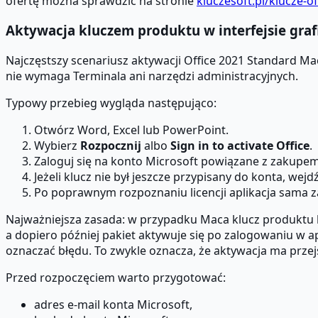
ofertę można sprawdzić na stronie
kluczesoft.pl/klucze-o
Aktywacja kluczem produktu w interfejsie gra
Najczęstszy scenariusz aktywacji Office 2021 Standard Ma
nie wymaga Terminala ani narzędzi administracyjnych.
Typowy przebieg wygląda następująco:
Otwórz Word, Excel lub PowerPoint.
Wybierz
Rozpocznij
albo
Sign in to activate Office
.
Zaloguj się na konto Microsoft powiązane z zakupem
Jeżeli klucz nie był jeszcze przypisany do konta, wejd
Po poprawnym rozpoznaniu licencji aplikacja sama z
Najważniejsza zasada: w przypadku Maca klucz produktu
a dopiero później pakiet aktywuje się po zalogowaniu w apl
oznaczać błędu. To zwykle oznacza, że aktywacja ma przej
Przed rozpoczęciem warto przygotować:
adres e-mail konta Microsoft,