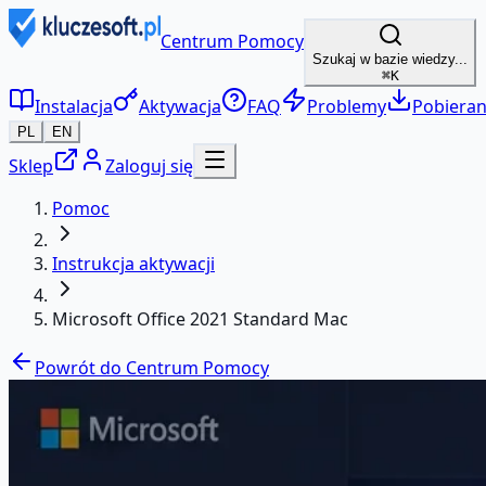
Centrum Pomocy
Szukaj w bazie wiedzy...
⌘K
Instalacja
Aktywacja
FAQ
Problemy
Pobieran
PL
EN
Sklep
Zaloguj się
Pomoc
Instrukcja aktywacji
Microsoft Office 2021 Standard Mac
Powrót do Centrum Pomocy