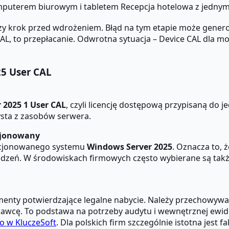
mputerem biurowym i tabletem
Recepcja hotelowa z jednym
y krok przed wdrożeniem. Błąd na tym etapie może genero
AL, to przepłacanie. Odwrotna sytuacja – Device CAL dla 
25 User CAL
 2025 1 User CAL
, czyli licencję dostępową przypisaną do 
ysta z zasobów serwera.
ncjonowany
cencjonowanego systemu
Windows Server 2025
. Oznacza to, 
dzeń. W środowiskach firmowych często wybierane są także
nty potwierdzające legalne nabycie. Należy przechowywać 
awcę. To podstawa na potrzeby audytu i wewnętrznej ewidenc
go w KluczeSoft
. Dla polskich firm szczególnie istotna jest 