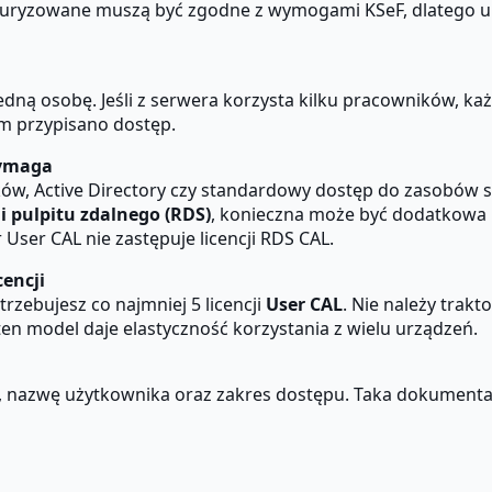
kturyzowane muszą być zgodne z wymogami KSeF, dlatego 
edną osobę. Jeśli z serwera korzysta kilku pracowników, ka
ym przypisano dostęp.
wymaga
plików, Active Directory czy standardowy dostęp do zasobów 
i pulpitu zdalnego (RDS)
, konieczna może być dodatkowa k
ser CAL nie zastępuje licencji RDS CAL.
cencji
trzebujesz co najmniej 5 licencji
User CAL
. Nie należy trakt
 ten model daje elastyczność korzystania z wielu urządzeń.
, nazwę użytkownika oraz zakres dostępu. Taka dokumentacja 