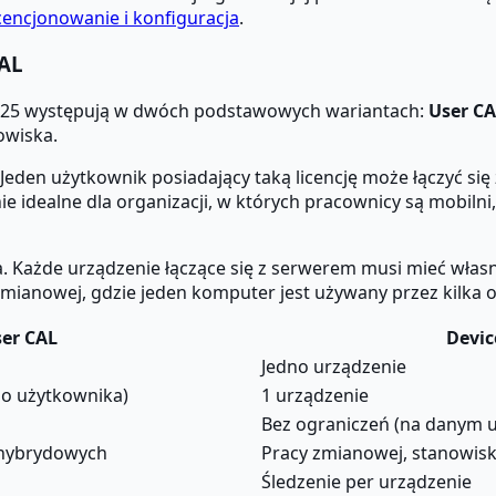
icencjonowanie i konfiguracja
.
CAL
r 2025 występują w dwóch podstawowych wariantach:
User C
owiska.
Jeden użytkownik posiadający taką licencję może łączyć si
ie idealne dla organizacji, w których pracownicy są mobilni
 Każde urządzenie łączące się z serwerem musi mieć własną 
mianowej, gdzie jeden komputer jest używany przez kilka 
er CAL
Devic
Jedno urządzenie
go użytkownika)
1 urządzenie
Bez ograniczeń (na danym 
 hybrydowych
Pracy zmianowej, stanowis
Śledzenie per urządzenie