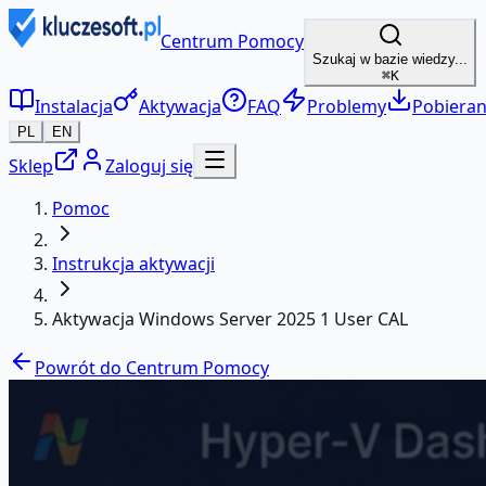
Centrum Pomocy
Szukaj w bazie wiedzy...
⌘K
Instalacja
Aktywacja
FAQ
Problemy
Pobieran
PL
EN
Sklep
Zaloguj się
Pomoc
Instrukcja aktywacji
Aktywacja Windows Server 2025 1 User CAL
Powrót do Centrum Pomocy