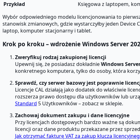
Przykład
Księgowa z laptopem, ko
Wybór odpowiedniego modelu licencjonowania to pierwsz
stanowisk zmianowych, gdzie wystarczyłby jeden Device C
laptop, komputer stacjonarny i tablet.
Krok po kroku – wdrożenie Windows Server 20
Zweryfikuj rodzaj zakupionej licencji
Upewnij się, że posiadasz dokładnie
Windows Server
konkretnego komputera, tylko do osoby, która korz
Sprawdź, czy serwer bazowy jest poprawnie lice
Licencje CAL działają jako dodatek do właściwie li
rozszerza prawo dostępu dla użytkowników lub urzą
Standard
5 Użytkowników – zobacz w sklepie.
Zachowaj dokument zakupu i dane licencyjne
Przy licencjach dostępowych bardzo ważne są dokume
licencji oraz dane produktu przekazane przez sprzed
Jak otrzymać fakturę VAT za zakup klucza licencyjne