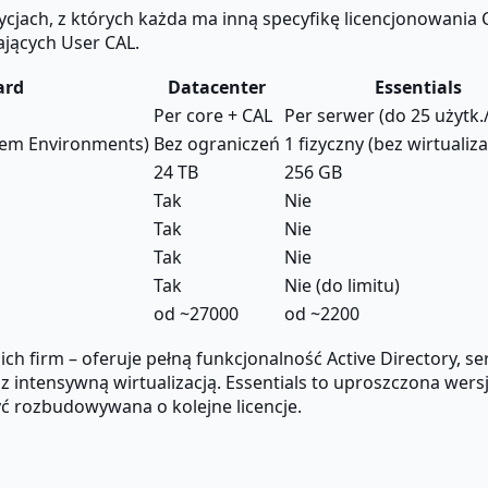
jach, z których każda ma inną specyfikę licencjonowania C
jących User CAL.
ard
Datacenter
Essentials
Per core + CAL
Per serwer (do 25 użytk./
tem Environments)
Bez ograniczeń
1 fizyczny (bez wirtualiza
24 TB
256 GB
Tak
Nie
Tak
Nie
Tak
Nie
Tak
Nie (do limitu)
od ~27000
od ~2200
ich firm – oferuje pełną funkcjonalność Active Directory, 
z intensywną wirtualizacją. Essentials to uproszczona wer
być rozbudowywana o kolejne licencje.