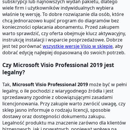
subskrypcji lub najnowszych wydań pakietu, dlatego
wiele firm i użytkowników indywidualnych wybiera
właśnie tę wersję. To dobre rozwiązanie dla osób, które
chcą jednorazowo kupić program do diagramów bez
konieczności opłacania abonamentu. Przed zakupem
warto sprawdzić, czy oferta obejmuje klucz aktywacyjny,
instrukcję instalacji i wsparcie posprzedażowe. Dobrze
jest też porównać
wszystkie wersje Visio w sklepie
, aby
dobrać edycję najlepiej dopasowaną do swoich potrzeb.
Czy Microsoft Visio Professional 2019 jest
legalny?
Tak,
Microsoft Visio Professional 2019
może być w pełni
legalny, o ile pochodzi z wiarygodnego źródła i jest
sprzedawany zgodnie z obowiązującymi zasadami
licencjonowania. Przy zakupie warto zwrócić uwagę, czy
sklep jasno informuje o rodzaju licencji, sposobie
dostawy oraz dostępności dokumentu zakupu.
Legalność produktu ma znaczenie zarówno dla klientów
biznesowych, jak i prywatnych, ponieważ wpływa na