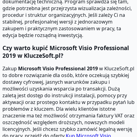
dokumentację techniczną. Program sprawdza się tam,
gdzie potrzebna jest przejrzysta wizualizacja zależności,
procedur i struktur organizacyjnych. Jeśli zależy Ci na
stabilnej, profesjonalnej wersji z jednorazowym
zakupem i praktycznym zastosowaniem w pracy, ta
edycja będzie rozsądną inwestycją.
Czy warto kupić Microsoft Visio Professional
2019 w KluczeSoft.pl?
Zakup
Microsoft Visio Professional 2019
w KluczeSoft.pl
to dobre rozwiązanie dla osób, które oczekują szybkiej
dostawy cyfrowej, jasnych warunków zakupu i
możliwości uzyskania wsparcia po transakcji. Dużą
zaletą jest dostęp do instrukcji instalacji, pomocy przy
aktywacji oraz prostego kontaktu w przypadku pytań lub
problemów z kluczem. Dla wielu klientów istotne
znaczenie ma też możliwość otrzymania faktury VAT oraz
oszczędność względem droższych, nowszych modeli
licencyjnych. Jeśli chcesz szybko zamówić legalną wersję
do pracy, przejdź do oferty
Kup Microsoft Visio