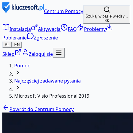
Centrum Pomocy
Szukaj w bazie wiedzy...
⌘K
Instalacja
Aktywacja
FAQ
Problemy
Pobieranie
Zgłoszenie
PL
EN
Sklep
Zaloguj się
Pomoc
Najczęściej zadawane pytania
Microsoft Visio Professional 2019
Powrót do Centrum Pomocy