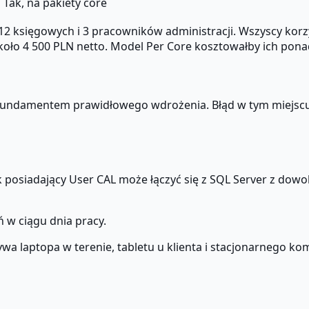
o
Tak, na pakiety core
2 księgowych i 3 pracowników administracji. Wszyscy kor
koło 4 500 PLN netto. Model Per Core kosztowałby ich ponad
 fundamentem prawidłowego wdrożenia. Błąd w tym miejsc
k posiadający User CAL może łączyć się z SQL Server z dow
 w ciągu dnia pracy.
 laptopa w terenie, tabletu u klienta i stacjonarnego ko