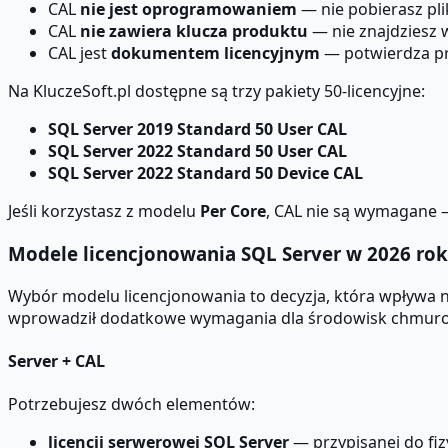
CAL
nie jest oprogramowaniem
— nie pobierasz pli
CAL
nie zawiera klucza produktu
— nie znajdziesz
CAL jest
dokumentem licencyjnym
— potwierdza pr
Na KluczeSoft.pl dostępne są trzy pakiety 50-licencyjne:
SQL Server 2019 Standard 50 User CAL
SQL Server 2022 Standard 50 User CAL
SQL Server 2022 Standard 50 Device CAL
Jeśli korzystasz z modelu
Per Core
, CAL nie są wymagane 
Modele licencjonowania SQL Server w 2026 ro
Wybór modelu licencjonowania to decyzja, która wpływa na
wprowadził dodatkowe wymagania dla środowisk chmurowyc
Server + CAL
Potrzebujesz dwóch elementów:
licencji serwerowej SQL Server
— przypisanej do fiz