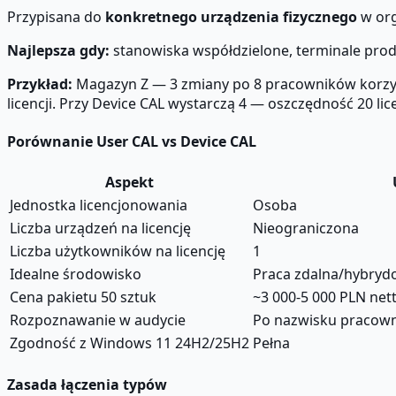
Przypisana do
konkretnego urządzenia fizycznego
w org
Najlepsza gdy:
stanowiska współdzielone, terminale prod
Przykład:
Magazyn Z — 3 zmiany po 8 pracowników korzys
licencji. Przy Device CAL wystarczą 4 — oszczędność 20 lice
Porównanie User CAL vs Device CAL
Aspekt
Jednostka licencjonowania
Osoba
Liczba urządzeń na licencję
Nieograniczona
Liczba użytkowników na licencję
1
Idealne środowisko
Praca zdalna/hybryd
Cena pakietu 50 sztuk
~3 000-5 000 PLN net
Rozpoznawanie w audycie
Po nazwisku pracow
Zgodność z Windows 11 24H2/25H2
Pełna
Zasada łączenia typów