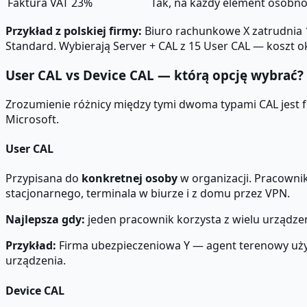
Faktura VAT 23%
Tak, na każdy element osobn
Przykład z polskiej firmy:
Biuro rachunkowe X zatrudnia 1
Standard. Wybierają Server + CAL z 15 User CAL — koszt o
User CAL vs Device CAL — którą opcję wybrać?
Zrozumienie różnicy między tymi dwoma typami CAL jest
Microsoft.
User CAL
Przypisana do
konkretnej osoby
w organizacji. Pracowni
stacjonarnego, terminala w biurze i z domu przez VPN.
Najlepsza gdy:
jeden pracownik korzysta z wielu urządzeń
Przykład:
Firma ubezpieczeniowa Y — agent terenowy używa
urządzenia.
Device CAL