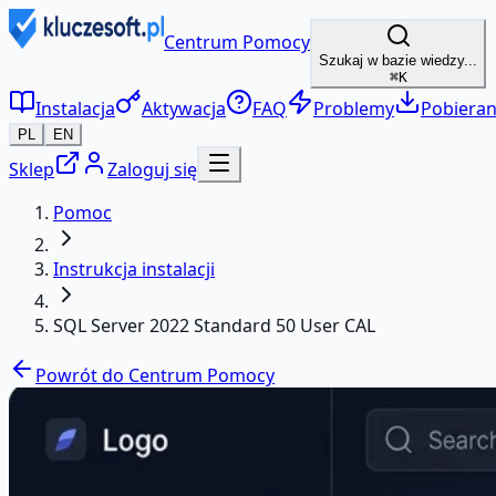
Centrum Pomocy
Szukaj w bazie wiedzy...
⌘K
Instalacja
Aktywacja
FAQ
Problemy
Pobieran
PL
EN
Sklep
Zaloguj się
Pomoc
Instrukcja instalacji
SQL Server 2022 Standard 50 User CAL
Powrót do Centrum Pomocy