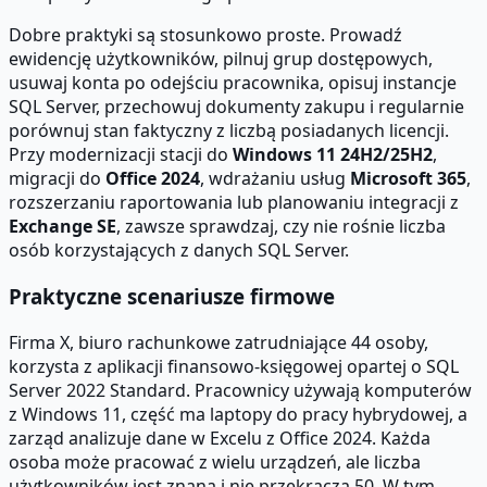
Dobre praktyki są stosunkowo proste. Prowadź
ewidencję użytkowników, pilnuj grup dostępowych,
usuwaj konta po odejściu pracownika, opisuj instancje
SQL Server, przechowuj dokumenty zakupu i regularnie
porównuj stan faktyczny z liczbą posiadanych licencji.
Przy modernizacji stacji do
Windows 11 24H2/25H2
,
migracji do
Office 2024
, wdrażaniu usług
Microsoft 365
,
rozszerzaniu raportowania lub planowaniu integracji z
Exchange SE
, zawsze sprawdzaj, czy nie rośnie liczba
osób korzystających z danych SQL Server.
Praktyczne scenariusze firmowe
Firma X, biuro rachunkowe zatrudniające 44 osoby,
korzysta z aplikacji finansowo-księgowej opartej o SQL
Server 2022 Standard. Pracownicy używają komputerów
z Windows 11, część ma laptopy do pracy hybrydowej, a
zarząd analizuje dane w Excelu z Office 2024. Każda
osoba może pracować z wielu urządzeń, ale liczba
użytkowników jest znana i nie przekracza 50. W tym