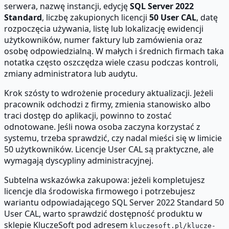
serwera, nazwę instancji, edycję
SQL Server 2022
Standard
, liczbę zakupionych licencji
50 User CAL
, datę
rozpoczęcia używania, listę lub lokalizację ewidencji
użytkowników, numer faktury lub zamówienia oraz
osobę odpowiedzialną. W małych i średnich firmach taka
notatka często oszczędza wiele czasu podczas kontroli,
zmiany administratora lub audytu.
Krok szósty to wdrożenie procedury aktualizacji. Jeżeli
pracownik odchodzi z firmy, zmienia stanowisko albo
traci dostęp do aplikacji, powinno to zostać
odnotowane. Jeśli nowa osoba zaczyna korzystać z
systemu, trzeba sprawdzić, czy nadal mieści się w limicie
50 użytkowników. Licencje User CAL są praktyczne, ale
wymagają dyscypliny administracyjnej.
Subtelna wskazówka zakupowa: jeżeli kompletujesz
licencje dla środowiska firmowego i potrzebujesz
wariantu odpowiadającego SQL Server 2022 Standard 50
User CAL, warto sprawdzić dostępność produktu w
sklepie KluczeSoft pod adresem
kluczesoft.pl/klucze-