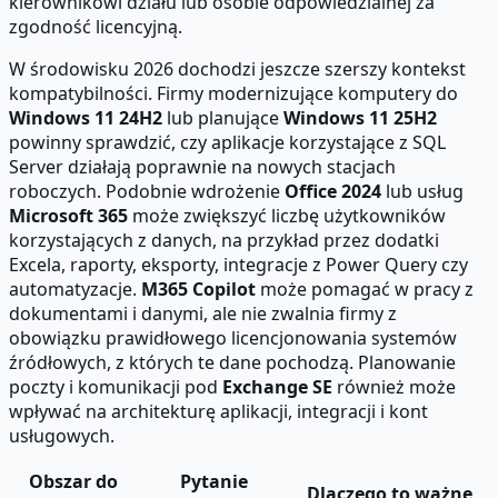
kierownikowi działu lub osobie odpowiedzialnej za
zgodność licencyjną.
W środowisku 2026 dochodzi jeszcze szerszy kontekst
kompatybilności. Firmy modernizujące komputery do
Windows 11 24H2
lub planujące
Windows 11 25H2
powinny sprawdzić, czy aplikacje korzystające z SQL
Server działają poprawnie na nowych stacjach
roboczych. Podobnie wdrożenie
Office 2024
lub usług
Microsoft 365
może zwiększyć liczbę użytkowników
korzystających z danych, na przykład przez dodatki
Excela, raporty, eksporty, integracje z Power Query czy
automatyzacje.
M365 Copilot
może pomagać w pracy z
dokumentami i danymi, ale nie zwalnia firmy z
obowiązku prawidłowego licencjonowania systemów
źródłowych, z których te dane pochodzą. Planowanie
poczty i komunikacji pod
Exchange SE
również może
wpływać na architekturę aplikacji, integracji i kont
usługowych.
Obszar do
Pytanie
Dlaczego to ważne