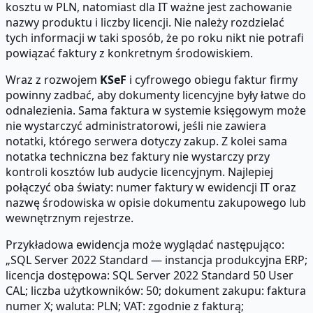
kosztu w PLN, natomiast dla IT ważne jest zachowanie
nazwy produktu i liczby licencji. Nie należy rozdzielać
tych informacji w taki sposób, że po roku nikt nie potrafi
powiązać faktury z konkretnym środowiskiem.
Wraz z rozwojem
KSeF
i cyfrowego obiegu faktur firmy
powinny zadbać, aby dokumenty licencyjne były łatwe do
odnalezienia. Sama faktura w systemie księgowym może
nie wystarczyć administratorowi, jeśli nie zawiera
notatki, którego serwera dotyczy zakup. Z kolei sama
notatka techniczna bez faktury nie wystarczy przy
kontroli kosztów lub audycie licencyjnym. Najlepiej
połączyć oba światy: numer faktury w ewidencji IT oraz
nazwę środowiska w opisie dokumentu zakupowego lub
wewnętrznym rejestrze.
Przykładowa ewidencja może wyglądać następująco:
„SQL Server 2022 Standard — instancja produkcyjna ERP;
licencja dostępowa: SQL Server 2022 Standard 50 User
CAL; liczba użytkowników: 50; dokument zakupu: faktura
numer X; waluta: PLN; VAT: zgodnie z fakturą;