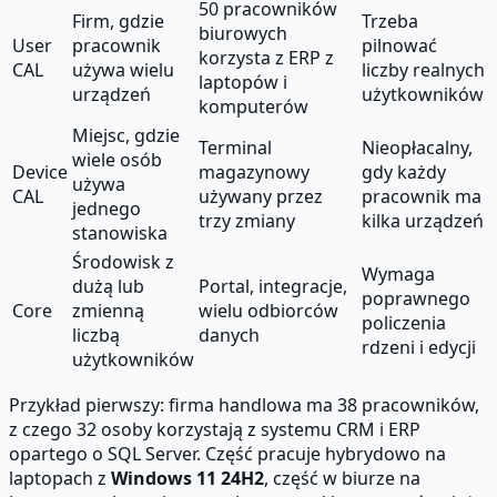
50 pracowników
Firm, gdzie
Trzeba
biurowych
User
pracownik
pilnować
korzysta z ERP z
CAL
używa wielu
liczby realnych
laptopów i
urządzeń
użytkowników
komputerów
Miejsc, gdzie
Terminal
Nieopłacalny,
wiele osób
Device
magazynowy
gdy każdy
używa
CAL
używany przez
pracownik ma
jednego
trzy zmiany
kilka urządzeń
stanowiska
Środowisk z
Wymaga
dużą lub
Portal, integracje,
poprawnego
Core
zmienną
wielu odbiorców
policzenia
liczbą
danych
rdzeni i edycji
użytkowników
Przykład pierwszy: firma handlowa ma 38 pracowników,
z czego 32 osoby korzystają z systemu CRM i ERP
opartego o SQL Server. Część pracuje hybrydowo na
laptopach z
Windows 11 24H2
, część w biurze na