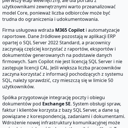
pierwszy etap wewnętrzny, ale dla portalu z
użytkownikami zewnętrznymi warto przeanalizować
model Core, ponieważ liczba odbiorców może być
trudna do ograniczenia i udokumentowania.
Firma usługowa wdraża
M365 Copilot
i automatyzacje
raportowe. Dane źródłowe pozostają w aplikacji ERP
opartej o SQL Server 2022 Standard, a pracownicy
zaczynają częściej korzystać z raportów, eksportów i
dokumentów generowanych na podstawie danych
firmowych. Sam Copilot nie jest licencją SQL Server i nie
zastępuje licencji CAL. Jeśli większa liczba pracowników
zaczyna korzystać z informacji pochodzących z systemu
SQL, należy sprawdzić, czy mieszczą się w limicie 50
użytkowników.
Spółka przygotowuje integrację poczty i obiegu
dokumentów pod
Exchange SE
. System obsługi spraw,
faktur i klientów korzysta z bazy SQL Server, a dane są
powiązane z korespondencją, zadaniami i dokumentami.
Wdrożenie nowej infrastruktury komunikacyjnej może