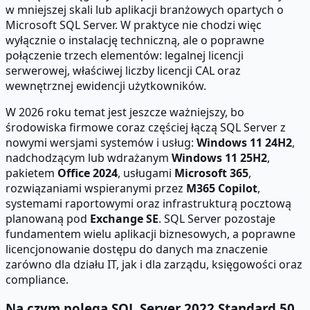
w mniejszej skali lub aplikacji branżowych opartych o
Microsoft SQL Server. W praktyce nie chodzi więc
wyłącznie o instalację techniczną, ale o poprawne
połączenie trzech elementów: legalnej licencji
serwerowej, właściwej liczby licencji CAL oraz
wewnętrznej ewidencji użytkowników.
W 2026 roku temat jest jeszcze ważniejszy, bo
środowiska firmowe coraz częściej łączą SQL Server z
nowymi wersjami systemów i usług:
Windows 11 24H2
,
nadchodzącym lub wdrażanym
Windows 11 25H2
,
pakietem
Office 2024
, usługami
Microsoft 365
,
rozwiązaniami wspieranymi przez
M365 Copilot
,
systemami raportowymi oraz infrastrukturą pocztową
planowaną pod
Exchange SE
. SQL Server pozostaje
fundamentem wielu aplikacji biznesowych, a poprawne
licencjonowanie dostępu do danych ma znaczenie
zarówno dla działu IT, jak i dla zarządu, księgowości oraz
compliance.
Na czym polega SQL Server 2022 Standard 50