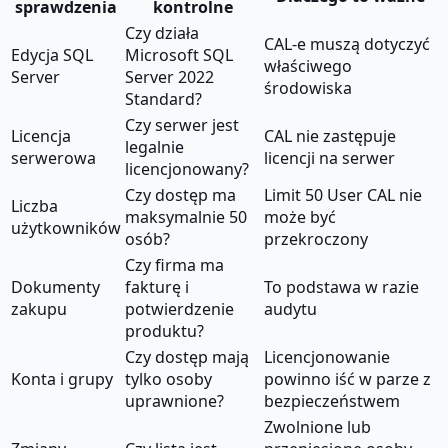
sprawdzenia
kontrolne
Czy działa
CAL-e muszą dotyczyć
Edycja SQL
Microsoft SQL
właściwego
Server
Server 2022
środowiska
Standard?
Czy serwer jest
Licencja
CAL nie zastępuje
legalnie
serwerowa
licencji na serwer
licencjonowany?
Czy dostęp ma
Limit 50 User CAL nie
Liczba
maksymalnie 50
może być
użytkowników
osób?
przekroczony
Czy firma ma
Dokumenty
fakturę i
To podstawa w razie
zakupu
potwierdzenie
audytu
produktu?
Czy dostęp mają
Licencjonowanie
Konta i grupy
tylko osoby
powinno iść w parze z
uprawnione?
bezpieczeństwem
Zwolnione lub