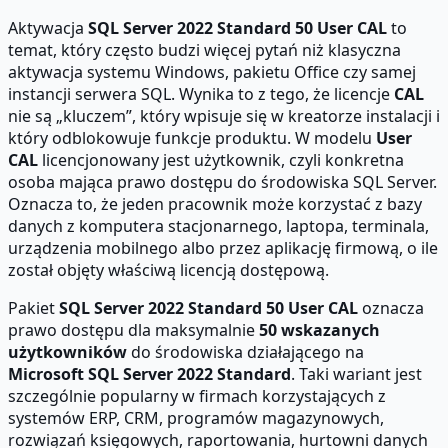
Aktywacja
SQL Server 2022 Standard 50 User CAL
to
temat, który często budzi więcej pytań niż klasyczna
aktywacja systemu Windows, pakietu Office czy samej
instancji serwera SQL. Wynika to z tego, że licencje
CAL
nie są „kluczem”, który wpisuje się w kreatorze instalacji i
który odblokowuje funkcje produktu. W modelu
User
CAL
licencjonowany jest użytkownik, czyli konkretna
osoba mająca prawo dostępu do środowiska SQL Server.
Oznacza to, że jeden pracownik może korzystać z bazy
danych z komputera stacjonarnego, laptopa, terminala,
urządzenia mobilnego albo przez aplikację firmową, o ile
został objęty właściwą licencją dostępową.
Pakiet
SQL Server 2022 Standard 50 User CAL
oznacza
prawo dostępu dla maksymalnie
50 wskazanych
użytkowników
do środowiska działającego na
Microsoft SQL Server 2022 Standard
. Taki wariant jest
szczególnie popularny w firmach korzystających z
systemów ERP, CRM, programów magazynowych,
rozwiązań księgowych, raportowania, hurtowni danych