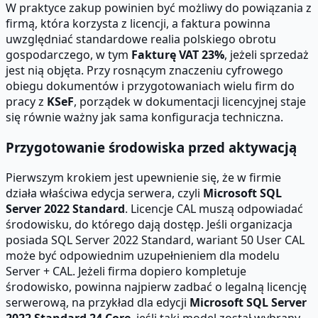
W praktyce zakup powinien być możliwy do powiązania z
firmą, która korzysta z licencji, a faktura powinna
uwzględniać standardowe realia polskiego obrotu
gospodarczego, w tym
Fakturę VAT 23%
, jeżeli sprzedaż
jest nią objęta. Przy rosnącym znaczeniu cyfrowego
obiegu dokumentów i przygotowaniach wielu firm do
pracy z
KSeF
, porządek w dokumentacji licencyjnej staje
się równie ważny jak sama konfiguracja techniczna.
Przygotowanie środowiska przed aktywacją
Pierwszym krokiem jest upewnienie się, że w firmie
działa właściwa edycja serwera, czyli
Microsoft SQL
Server 2022 Standard
. Licencje CAL muszą odpowiadać
środowisku, do którego dają dostęp. Jeśli organizacja
posiada SQL Server 2022 Standard, wariant 50 User CAL
może być odpowiednim uzupełnieniem dla modelu
Server + CAL. Jeżeli firma dopiero kompletuje
środowisko, powinna najpierw zadbać o legalną licencję
serwerową, na przykład dla edycji
Microsoft SQL Server
2022 Standard 24 Core
, jeśli taki model został wybrany