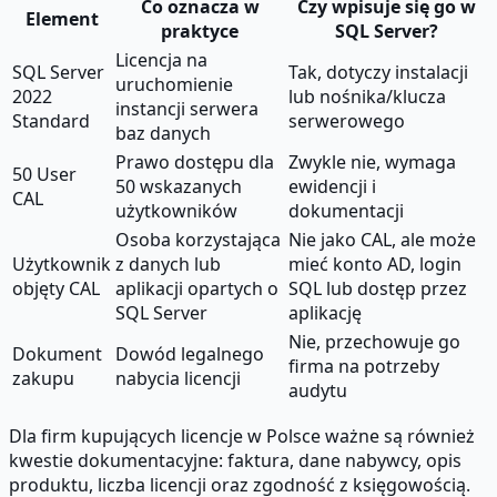
Co oznacza w
Czy wpisuje się go w
Element
praktyce
SQL Server?
Licencja na
SQL Server
Tak, dotyczy instalacji
uruchomienie
2022
lub nośnika/klucza
instancji serwera
Standard
serwerowego
baz danych
Prawo dostępu dla
Zwykle nie, wymaga
50 User
50 wskazanych
ewidencji i
CAL
użytkowników
dokumentacji
Osoba korzystająca
Nie jako CAL, ale może
Użytkownik
z danych lub
mieć konto AD, login
objęty CAL
aplikacji opartych o
SQL lub dostęp przez
SQL Server
aplikację
Nie, przechowuje go
Dokument
Dowód legalnego
firma na potrzeby
zakupu
nabycia licencji
audytu
Dla firm kupujących licencje w Polsce ważne są również
kwestie dokumentacyjne: faktura, dane nabywcy, opis
produktu, liczba licencji oraz zgodność z księgowością.