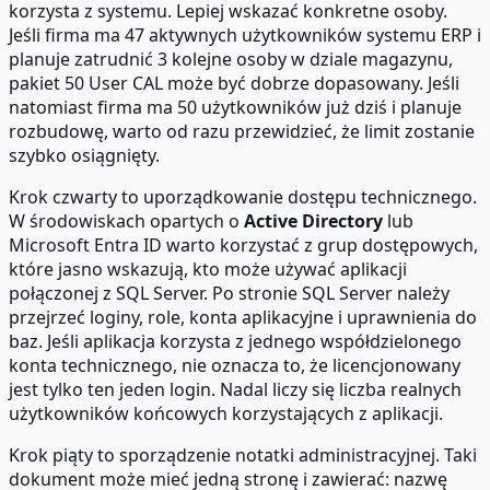
korzysta z systemu. Lepiej wskazać konkretne osoby.
Jeśli firma ma 47 aktywnych użytkowników systemu ERP i
planuje zatrudnić 3 kolejne osoby w dziale magazynu,
pakiet 50 User CAL może być dobrze dopasowany. Jeśli
natomiast firma ma 50 użytkowników już dziś i planuje
rozbudowę, warto od razu przewidzieć, że limit zostanie
szybko osiągnięty.
Krok czwarty to uporządkowanie dostępu technicznego.
W środowiskach opartych o
Active Directory
lub
Microsoft Entra ID warto korzystać z grup dostępowych,
które jasno wskazują, kto może używać aplikacji
połączonej z SQL Server. Po stronie SQL Server należy
przejrzeć loginy, role, konta aplikacyjne i uprawnienia do
baz. Jeśli aplikacja korzysta z jednego współdzielonego
konta technicznego, nie oznacza to, że licencjonowany
jest tylko ten jeden login. Nadal liczy się liczba realnych
użytkowników końcowych korzystających z aplikacji.
Krok piąty to sporządzenie notatki administracyjnej. Taki
dokument może mieć jedną stronę i zawierać: nazwę