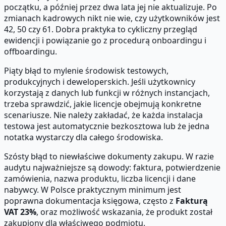
początku, a później przez dwa lata jej nie aktualizuje. Po
zmianach kadrowych nikt nie wie, czy użytkowników jest
42, 50 czy 61. Dobra praktyka to cykliczny przegląd
ewidencji i powiązanie go z procedurą onboardingu i
offboardingu.
Piąty błąd to mylenie środowisk testowych,
produkcyjnych i deweloperskich. Jeśli użytkownicy
korzystają z danych lub funkcji w różnych instancjach,
trzeba sprawdzić, jakie licencje obejmują konkretne
scenariusze. Nie należy zakładać, że każda instalacja
testowa jest automatycznie bezkosztowa lub że jedna
notatka wystarczy dla całego środowiska.
Szósty błąd to niewłaściwe dokumenty zakupu. W razie
audytu najważniejsze są dowody: faktura, potwierdzenie
zamówienia, nazwa produktu, liczba licencji i dane
nabywcy. W Polsce praktycznym minimum jest
poprawna dokumentacja księgowa, często z
Fakturą
VAT 23%
, oraz możliwość wskazania, że produkt został
zakupiony dla właściwego podmiotu.