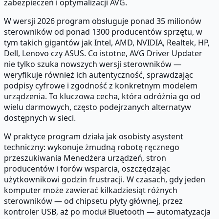
zabezpieczeń i optymalizacji AVG.
W wersji 2026 program obsługuje ponad 35 milionów
sterowników od ponad 1300 producentów sprzętu, w
tym takich gigantów jak Intel, AMD, NVIDIA, Realtek, HP,
Dell, Lenovo czy ASUS. Co istotne, AVG Driver Updater
nie tylko szuka nowszych wersji sterowników —
weryfikuje również ich autentyczność, sprawdzając
podpisy cyfrowe i zgodność z konkretnym modelem
urządzenia. To kluczowa cecha, która odróżnia go od
wielu darmowych, często podejrzanych alternatyw
dostępnych w sieci.
W praktyce program działa jak osobisty asystent
techniczny: wykonuje żmudną robotę ręcznego
przeszukiwania Menedżera urządzeń, stron
producentów i forów wsparcia, oszczędzając
użytkownikowi godzin frustracji. W czasach, gdy jeden
komputer może zawierać kilkadziesiąt różnych
sterowników — od chipsetu płyty głównej, przez
kontroler USB, aż po moduł Bluetooth — automatyzacja