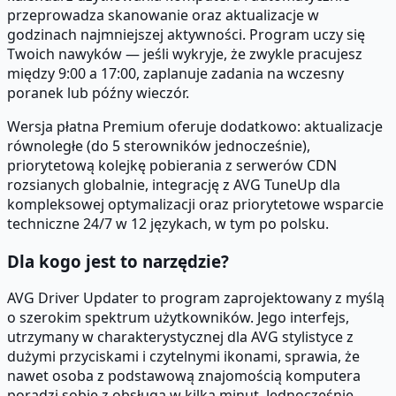
przeprowadza skanowanie oraz aktualizacje w
godzinach najmniejszej aktywności. Program uczy się
Twoich nawyków — jeśli wykryje, że zwykle pracujesz
między 9:00 a 17:00, zaplanuje zadania na wczesny
poranek lub późny wieczór.
Wersja płatna Premium oferuje dodatkowo: aktualizacje
równoległe (do 5 sterowników jednocześnie),
priorytetową kolejkę pobierania z serwerów CDN
rozsianych globalnie, integrację z AVG TuneUp dla
kompleksowej optymalizacji oraz priorytetowe wsparcie
techniczne 24/7 w 12 językach, w tym po polsku.
Dla kogo jest to narzędzie?
AVG Driver Updater to program zaprojektowany z myślą
o szerokim spektrum użytkowników. Jego interfejs,
utrzymany w charakterystycznej dla AVG stylistyce z
dużymi przyciskami i czytelnymi ikonami, sprawia, że
nawet osoba z podstawową znajomością komputera
poradzi sobie z obsługą w kilka minut. Jednocześnie