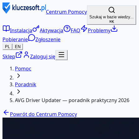
Centrum Pomocy
Szukaj w bazie wiedzy...
⌘K
Instalacja
Aktywacja
FAQ
Problemy
Pobieranie
Zgłoszenie
PL
EN
Sklep
Zaloguj się
Pomoc
Poradnik
AVG Driver Updater — poradnik praktyczny 2026
Powrót do Centrum Pomocy