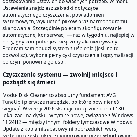
dostosowanie ustawień do własnych potrzeb. W menu
Ustawienia znajdziesz zakładki dotyczące
automatycznego czyszczenia, powiadomień
systemowych, wykluczeń plików oraz harmonogramu
skanowania. Szczególnie polecam skonfigurowanie
automatycznej konserwacji — raz w tygodniu, najlepiej w
nocy, gdy komputer jest włączony ale nieużywany.
Program sam obudzi system z uśpienia (jeśli na to
pozwolisz), wykona pełny cykl czyszczenia i optymalizacji,
po czym ponownie go uśpi.
Czyszczenie systemu — zwolnij miejsce i
pozbądź się śmieci
Moduł Disk Cleaner to absolutny fundament AVG
TuneUp i pierwsze narzędzie, po które powinieneś
sięgnąć. W wersji 2026 skanuje on łącznie ponad 180
lokalizacji na dysku, w tym te nowe, związane z Windows
11 24H2 — między innymi foldery tymczasowe Windows
Update z kopiami zapasowymi poprzednich wersji
systemu (często ukryte i ignorowane przez wbudowane