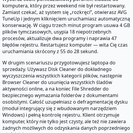
komputera, który przez weekend nie był restartowany.
Zamiast czekać, aż system się „rozkręci”, otwierasz AVG
TuneUp i jednym kliknięciem uruchamiasz automatyczną
konserwację. W ciągu trzech minut program usuwa 4 GB
plików tymczasowych, usypia 18 niepotrzebnych
procesów, aktualizuje dwa programy i naprawia 47
błędów rejestru. Restartujesz komputer — wita Cię czas
uruchamiania skrócony z 55 do 28 sekund.
W drugim scenariuszu przygotowujesz laptopa do
sprzedaży. Używasz Disk Cleaner do dokładnego
wyczyszczenia wszystkich kategorii plików, następnie
Browser Cleaner do usunięcia wszystkich śladów
aktywności online, a na koniec File Shredder do
bezpiecznego wymazania folderów z dokumentami
osobistymi. Całość uzupełniasz o defragmentację dysku
(moduł integrujący się z wbudowanym narzędziem
Windows) i pełną kontrolę rejestru. Klient otrzymuje
komputer, który nie tylko jest czysty, ale też nie zawiera
żadnych możliwych do odzyskania danych poprzedniego