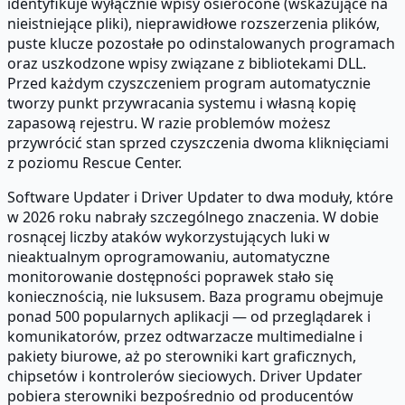
identyfikuje wyłącznie wpisy osierocone (wskazujące na
nieistniejące pliki), nieprawidłowe rozszerzenia plików,
puste klucze pozostałe po odinstalowanych programach
oraz uszkodzone wpisy związane z bibliotekami DLL.
Przed każdym czyszczeniem program automatycznie
tworzy punkt przywracania systemu i własną kopię
zapasową rejestru. W razie problemów możesz
przywrócić stan sprzed czyszczenia dwoma kliknięciami
z poziomu Rescue Center.
Software Updater i Driver Updater to dwa moduły, które
w 2026 roku nabrały szczególnego znaczenia. W dobie
rosnącej liczby ataków wykorzystujących luki w
nieaktualnym oprogramowaniu, automatyczne
monitorowanie dostępności poprawek stało się
koniecznością, nie luksusem. Baza programu obejmuje
ponad 500 popularnych aplikacji — od przeglądarek i
komunikatorów, przez odtwarzacze multimedialne i
pakiety biurowe, aż po sterowniki kart graficznych,
chipsetów i kontrolerów sieciowych. Driver Updater
pobiera sterowniki bezpośrednio od producentów