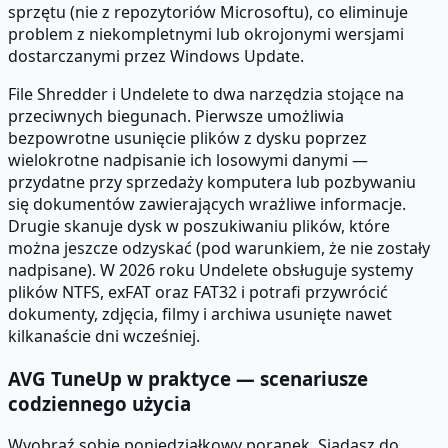
sprzętu (nie z repozytoriów Microsoftu), co eliminuje
problem z niekompletnymi lub okrojonymi wersjami
dostarczanymi przez Windows Update.
File Shredder i Undelete to dwa narzędzia stojące na
przeciwnych biegunach. Pierwsze umożliwia
bezpowrotne usunięcie plików z dysku poprzez
wielokrotne nadpisanie ich losowymi danymi —
przydatne przy sprzedaży komputera lub pozbywaniu
się dokumentów zawierających wrażliwe informacje.
Drugie skanuje dysk w poszukiwaniu plików, które
można jeszcze odzyskać (pod warunkiem, że nie zostały
nadpisane). W 2026 roku Undelete obsługuje systemy
plików NTFS, exFAT oraz FAT32 i potrafi przywrócić
dokumenty, zdjęcia, filmy i archiwa usunięte nawet
kilkanaście dni wcześniej.
AVG TuneUp w praktyce — scenariusze
codziennego użycia
Wyobraź sobie poniedziałkowy poranek. Siadasz do