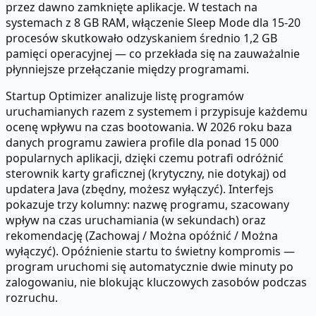
przez dawno zamknięte aplikacje. W testach na
systemach z 8 GB RAM, włączenie Sleep Mode dla 15-20
procesów skutkowało odzyskaniem średnio 1,2 GB
pamięci operacyjnej — co przekłada się na zauważalnie
płynniejsze przełączanie między programami.
Startup Optimizer analizuje listę programów
uruchamianych razem z systemem i przypisuje każdemu
ocenę wpływu na czas bootowania. W 2026 roku baza
danych programu zawiera profile dla ponad 15 000
popularnych aplikacji, dzięki czemu potrafi odróżnić
sterownik karty graficznej (krytyczny, nie dotykaj) od
updatera Java (zbędny, możesz wyłączyć). Interfejs
pokazuje trzy kolumny: nazwę programu, szacowany
wpływ na czas uruchamiania (w sekundach) oraz
rekomendację (Zachowaj / Można opóźnić / Można
wyłączyć). Opóźnienie startu to świetny kompromis —
program uruchomi się automatycznie dwie minuty po
zalogowaniu, nie blokując kluczowych zasobów podczas
rozruchu.