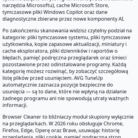
narzędzia Microsoftu), cache Microsoft Store,
tymczasowe pliki Windows Copilot oraz dane
diagnostyczne zbierane przez nowe komponenty AI.
Po zakończeniu skanowania widzisz czytelny podział na
kategorie: pliki tymczasowe systemu, pliki tymczasowe
użytkownika, kopie zapasowe aktualizacji, miniatury i
cache eksploratora, pliki dzienników i raportów o
błędach, pamięć podręczna przeglądarek oraz śmieci
pozostawione przez odinstalowane programy. Każdą
kategorię możesz rozwinąć, by zobaczyć szczegółową
listę plików przed usunięciem. AVG TuneUp
automatycznie zaznacza pozycje bezpieczne do
usunięcia — są to dane, które nie wpłyną na działanie
żadnego programu ani nie spowodują utraty ważnych
informacji.
Browser Cleaner to bliźniaczy moduł skupiony wyłącznie
na przeglądarkach. W 2026 roku obsługuje Chrome,
Firefox, Edge, Operę oraz Brave, usuwając historię
przeglądania, pliki cookie, pamięć podręczną stron,