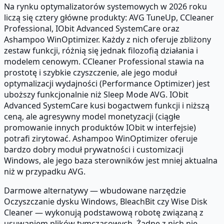
Na rynku optymalizatorów systemowych w 2026 roku
liczą się cztery główne produkty: AVG TuneUp, CCleaner
Professional, IObit Advanced SystemCare oraz
Ashampoo WinOptimizer. Każdy z nich oferuje zbliżony
zestaw funkcji, różnią się jednak filozofią działania i
modelem cenowym. CCleaner Professional stawia na
prostotę i szybkie czyszczenie, ale jego moduł
optymalizacji wydajności (Performance Optimizer) jest
uboższy funkcjonalnie niż Sleep Mode AVG. IObit
Advanced SystemCare kusi bogactwem funkcji i niższą
ceną, ale agresywny model monetyzacji (ciągłe
promowanie innych produktów IObit w interfejsie)
potrafi zirytować. Ashampoo WinOptimizer oferuje
bardzo dobry moduł prywatności i customizacji
Windows, ale jego baza sterowników jest mniej aktualna
niż w przypadku AVG.
Darmowe alternatywy — wbudowane narzędzie
Oczyszczanie dysku Windows, BleachBit czy Wise Disk
Cleaner — wykonują podstawową robotę związaną z
usuwaniem plików tymczasowych. Żadne z nich nie