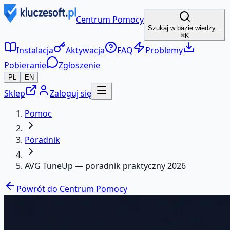
Centrum Pomocy
Szukaj w bazie wiedzy...
⌘K
Instalacja
Aktywacja
FAQ
Problemy
Pobieranie
Zgłoszenie
PL
EN
Sklep
Zaloguj się
Pomoc
Poradnik
AVG TuneUp — poradnik praktyczny 2026
Powrót do Centrum Pomocy