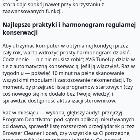
która daje spokój nawet przy korzystaniu z
zaawansowanych funkcji.
Najlepsze praktyki i harmonogram regularnej
konserwacji
Aby utrzymać komputer w optymalnej kondycji przez
cały rok, warto wdrożyć prosty harmonogram działań.
Codziennie — nic nie musisz robić; AVG TuneUp działa w
tle z automatyczną konserwacją, jeśli ją włączyłeś. Raz w
tygodniu — poświęć 10 minut na pełne skanowanie
wszystkimi modułami i zastosowanie rekomendacji. To
moment, by przejrzeć listę programów startowych (czy
coś nowego się nie dodało bez Twojej wiedzy) i
sprawdzić dostępność aktualizacji sterowników.
Raz w miesiącu — wykonaj głębszy audyt: przejrzyj
Program Deactivator pod kątem aplikacji nieużywanych
od dawna, sprawdź listę rozszerzeń przeglądarek przez
Browser Cleaner i oceń, czy wszystkie są Ci potrzebne,
oraz zweryfikuj stan rejestru i skrótów. Co kwartał —