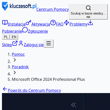
Centrum Pomocy
Szukaj w bazie wiedzy...
⌘K
Instalacja
Aktywacja
FAQ
Problemy
Pobieranie
Zgłoszenie
PL
EN
Sklep
Zaloguj się
Pomoc
Poradnik
Microsoft Office 2024 Professional Plus
Powrót do Centrum Pomocy