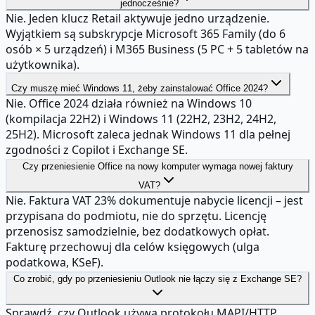
jednocześnie?
Nie. Jeden klucz Retail aktywuje jedno urządzenie.
Wyjątkiem są subskrypcje Microsoft 365 Family (do 6
osób × 5 urządzeń) i M365 Business (5 PC + 5 tabletów na
użytkownika).
Czy muszę mieć Windows 11, żeby zainstalować Office 2024?
Nie. Office 2024 działa również na Windows 10
(kompilacja 22H2) i Windows 11 (22H2, 23H2, 24H2,
25H2). Microsoft zaleca jednak Windows 11 dla pełnej
zgodności z Copilot i Exchange SE.
Czy przeniesienie Office na nowy komputer wymaga nowej faktury
VAT?
Nie. Faktura VAT 23% dokumentuje nabycie licencji – jest
przypisana do podmiotu, nie do sprzętu. Licencję
przenosisz samodzielnie, bez dodatkowych opłat.
Fakturę przechowuj dla celów księgowych (ulga
podatkowa, KSeF).
Co zrobić, gdy po przeniesieniu Outlook nie łączy się z Exchange SE?
Sprawdź, czy Outlook używa protokołu MAPI/HTTP