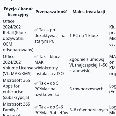
Edycja / kanał
Przenaszalność
Maks. instalacji
licencyjny
Office
2024/2021
Klu
✅ Tak – po
Retail (Klucz
prz
dezaktywacji na
1 PC na 1 klucz
dożywotni,
Mic
starym PC
OEM
osp
odseparowany)
Office
✅ Tak – klucz
MA
Zgodnie z umową
2024/2021
MAK
onl
VL (najczęściej 1–50
Volume License
wielokrotny,
KMS
stanowisk)
(VL, MAK/KMS)
instalacja z ISO
org
Microsoft 365
✅ Tak – do 5
Apps for
Log
PC/Mac na
5 równoczesnych
enterprise
(En
użytkownika
(subskrypcja)
Microsoft 365
✅ Tak – do 5–6
Log
Family /
5–6 równoczesnych
PC/Mac/tabletów
Mic
Personal