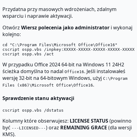
Przydatna przy masowych wdrożeniach, zdalnym
wsparciu i naprawie aktywacji.
Otwórz
Wiersz polecenia jako administrator
i wykonaj
kolejno:
cd "C:\Program Files\Microsoft Office\Office16"

cscript ospp.vbs /inpkey:XXXXX-XXXXX-XXXXX-XXXXX-XXXXX

W przypadku Office 2024 64-bit na Windows 11 24H2
ścieżka domyślna to nadal
. Jeśli instalowałeś
Office16
wersję 32-bit na 64-bitowym Windows, użyj
C:\Program
.
Files (x86)\Microsoft Office\Office16
Sprawdzenie stanu aktywacji
Kolumny które obserwujesz:
LICENSE STATUS
(powinno
być
) oraz
REMAINING GRACE
(dla wersji
---LICENSED---
KMS).