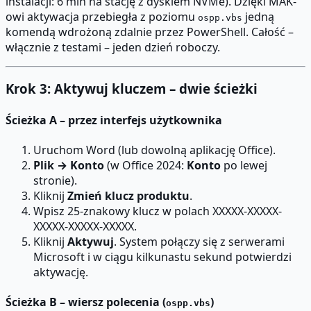
instalacji: 6 min na stację z dyskiem NVMe). Dzięki MAK-
owi aktywacja przebiegła z poziomu
jedną
ospp.vbs
komendą wdrożoną zdalnie przez PowerShell. Całość –
włącznie z testami – jeden dzień roboczy.
Krok 3: Aktywuj kluczem – dwie ścieżki
Ścieżka A – przez interfejs użytkownika
Uruchom Word (lub dowolną aplikację Office).
Plik → Konto
(w Office 2024:
Konto
po lewej
stronie).
Kliknij
Zmień klucz produktu
.
Wpisz 25-znakowy klucz w polach XXXXX-XXXXX-
XXXXX-XXXXX-XXXXX.
Kliknij
Aktywuj
. System połączy się z serwerami
Microsoft i w ciągu kilkunastu sekund potwierdzi
aktywację.
Ścieżka B – wiersz polecenia (
)
ospp.vbs