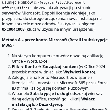
usunięcie plików
C:\Program Files\Microsoft
nie zwalnia aktywacji po stronie
Office\Office16
serwerów Microsoft. Dopóki licencja widnieje jako
przypisana do starego urządzenia, nowa instalacja na
innym sprzęcie może odmówić aktywacji z błędem
0xC004C008
(klucz w użyciu na innym urządzeniu).
Metoda A – przez konto Microsoft (Retail i subskrypcje
M365)
Na starym komputerze otwórz dowolną aplikację
Office – Word, Excel.
Plik → Konto → Zarządzaj kontem
(w Office 2024
przycisk może widnieć jako
Wyświetl konto
).
Zaloguj się na konto Microsoft powiązane z
licencją. Jeśli korzystasz z Microsoft 365 przez Entra
ID (firma), zaloguj się kontem służbowym.
W panelu
Subskrypcje i usługi
odszukaj wiersz z
daną edycją Office, rozwiń go i kliknij
Wyłącz
instalację
lub
Dezaktywuj
.
Odczekaj 2–3 minuty – serwery licencyjne Microsoft