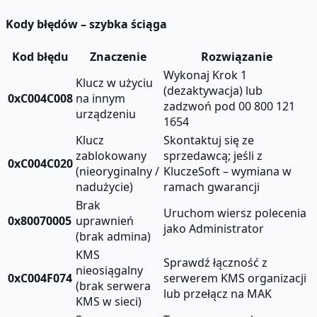
Kody błędów – szybka ściąga
Kod błędu
Znaczenie
Rozwiązanie
Wykonaj Krok 1
Klucz w użyciu
(dezaktywacja) lub
0xC004C008
na innym
zadzwoń pod 00 800 121
urządzeniu
1654
Klucz
Skontaktuj się ze
zablokowany
sprzedawcą; jeśli z
0xC004C020
(nieoryginalny /
KluczeSoft – wymiana w
nadużycie)
ramach gwarancji
Brak
Uruchom wiersz polecenia
0x80070005
uprawnień
jako Administrator
(brak admina)
KMS
Sprawdź łączność z
nieosiągalny
0xC004F074
serwerem KMS organizacji
(brak serwera
lub przełącz na MAK
KMS w sieci)