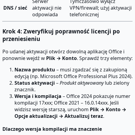
Serwer
Tymczasowo wyłącz
DNS / sieć
aktywacji nie
VPN/firewall; użyj aktywacji
odpowiada
telefonicznej
Krok 4: Zweryfikuj poprawność licencji po
przeniesieniu
Po udanej aktywacji otwórz dowolną aplikację Office i
ponownie wejdź w
Plik → Konto
. Sprawdź trzy elementy:
Nazwa produktu
– musi zgadzać się z zakupioną
edycją (np. Microsoft Office Professional Plus 2024).
Status aktywacji
–
Produkt aktywowany
lub zielony
znacznik.
Wersja i kompilacja
– Office 2024 pokazuje numer
kompilacji 17xxx; Office 2021 – 16.0.14xxx. Jeśli
widzisz wersję starszą, uruchom
Plik → Konto →
Opcje aktualizacji → Aktualizuj teraz
.
Dlaczego wersja kompilacji ma znaczenie