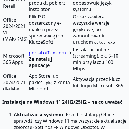
produkt, pobierz
dopasowuje język
Retail
instalator
systemu
Plik ISO
Obraz zawiera
Office
dostarczony e-
wszystkie wersje
2024/2021
mailem przez
językowe; po
VL
sprzedawcę (np.
zamontowaniu
(MAK/KMS)
KluczeSoft)
uruchom
setup.exe
Instalator online
portal.office.com
→
Microsoft
(streaming), ok. 5–10
Zainstaluj
365 Apps
min przy łączu 100
aplikacje
Mbps
Office
App Store lub
Aktywacja przez klucz
2024/2021
pakiet
z konta
.pkg
lub login Microsoft 365
dla Mac
Microsoft
Instalacja na Windows 11 24H2/25H2 – na co uważać
Aktualizacja systemu
: Przed instalacją Office
sprawdź, czy Windows 11 ma wszystkie aktualizacje
zbiorcze (Settings → Windows Update). W