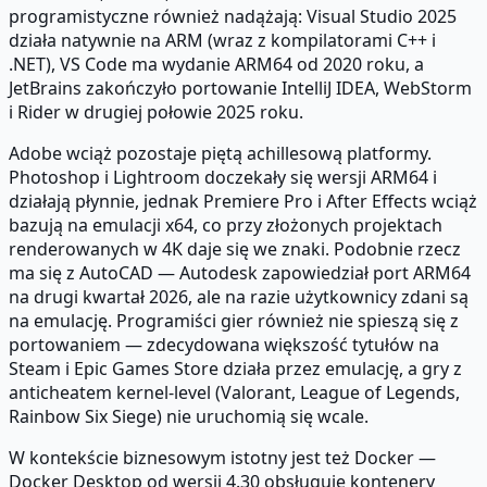
programistyczne również nadążają: Visual Studio 2025
działa natywnie na ARM (wraz z kompilatorami C++ i
.NET), VS Code ma wydanie ARM64 od 2020 roku, a
JetBrains zakończyło portowanie IntelliJ IDEA, WebStorm
i Rider w drugiej połowie 2025 roku.
Adobe wciąż pozostaje piętą achillesową platformy.
Photoshop i Lightroom doczekały się wersji ARM64 i
działają płynnie, jednak Premiere Pro i After Effects wciąż
bazują na emulacji x64, co przy złożonych projektach
renderowanych w 4K daje się we znaki. Podobnie rzecz
ma się z AutoCAD — Autodesk zapowiedział port ARM64
na drugi kwartał 2026, ale na razie użytkownicy zdani są
na emulację. Programiści gier również nie spieszą się z
portowaniem — zdecydowana większość tytułów na
Steam i Epic Games Store działa przez emulację, a gry z
anticheatem kernel-level (Valorant, League of Legends,
Rainbow Six Siege) nie uruchomią się wcale.
W kontekście biznesowym istotny jest też Docker —
Docker Desktop od wersji 4.30 obsługuje kontenery