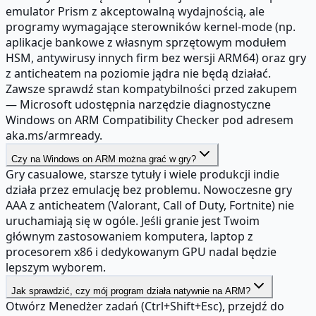
emulator Prism z akceptowalną wydajnością, ale
programy wymagające sterowników kernel-mode (np.
aplikacje bankowe z własnym sprzętowym modułem
HSM, antywirusy innych firm bez wersji ARM64) oraz gry
z anticheatem na poziomie jądra nie będą działać.
Zawsze sprawdź stan kompatybilności przed zakupem
— Microsoft udostępnia narzędzie diagnostyczne
Windows on ARM Compatibility Checker pod adresem
aka.ms/armready.
Czy na Windows on ARM można grać w gry?
Gry casualowe, starsze tytuły i wiele produkcji indie
działa przez emulację bez problemu. Nowoczesne gry
AAA z anticheatem (Valorant, Call of Duty, Fortnite) nie
uruchamiają się w ogóle. Jeśli granie jest Twoim
głównym zastosowaniem komputera, laptop z
procesorem x86 i dedykowanym GPU nadal będzie
lepszym wyborem.
Jak sprawdzić, czy mój program działa natywnie na ARM?
Otwórz Menedżer zadań (Ctrl+Shift+Esc), przejdź do