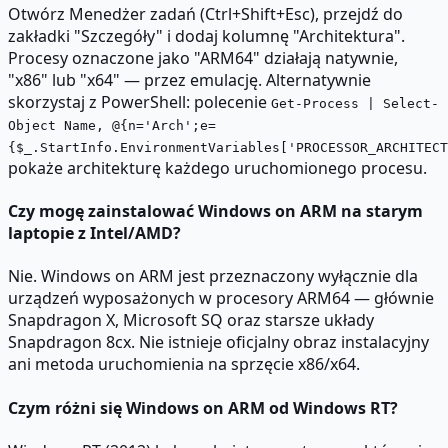
Otwórz Menedżer zadań (Ctrl+Shift+Esc), przejdź do
zakładki "Szczegóły" i dodaj kolumnę "Architektura".
Procesy oznaczone jako "ARM64" działają natywnie,
"x86" lub "x64" — przez emulację. Alternatywnie
skorzystaj z PowerShell: polecenie
Get-Process | Select-
Object Name, @{n='Arch';e=
{$_.StartInfo.EnvironmentVariables['PROCESSOR_ARCHITECT
pokaże architekturę każdego uruchomionego procesu.
Czy mogę zainstalować Windows on ARM na starym
laptopie z Intel/AMD?
Nie. Windows on ARM jest przeznaczony wyłącznie dla
urządzeń wyposażonych w procesory ARM64 — głównie
Snapdragon X, Microsoft SQ oraz starsze układy
Snapdragon 8cx. Nie istnieje oficjalny obraz instalacyjny
ani metoda uruchomienia na sprzęcie x86/x64.
Czym różni się Windows on ARM od Windows RT?