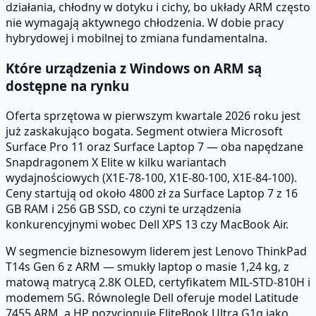
działania, chłodny w dotyku i cichy, bo układy ARM często
nie wymagają aktywnego chłodzenia. W dobie pracy
hybrydowej i mobilnej to zmiana fundamentalna.
Które urządzenia z Windows on ARM są
dostępne na rynku
Oferta sprzętowa w pierwszym kwartale 2026 roku jest
już zaskakująco bogata. Segment otwiera Microsoft
Surface Pro 11 oraz Surface Laptop 7 — oba napędzane
Snapdragonem X Elite w kilku wariantach
wydajnościowych (X1E-78-100, X1E-80-100, X1E-84-100).
Ceny startują od około 4800 zł za Surface Laptop 7 z 16
GB RAM i 256 GB SSD, co czyni te urządzenia
konkurencyjnymi wobec Dell XPS 13 czy MacBook Air.
W segmencie biznesowym liderem jest Lenovo ThinkPad
T14s Gen 6 z ARM — smukły laptop o masie 1,24 kg, z
matową matrycą 2.8K OLED, certyfikatem MIL-STD-810H i
modemem 5G. Równolegle Dell oferuje model Latitude
7455 ARM, a HP pozycjonuje EliteBook Ultra G1q jako