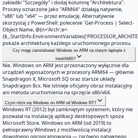
zakładki "Szczegóły" i dodaj kolumnę "Architektura".
Procesy oznaczone jako "ARM64" działają natywnie,
"x86" lub "x64" — przez emulację. Alternatywnie
skorzystaj z PowerShell: polecenie `Get-Process | Select-
Object Name, @{n='Arch';e=
{$_.StartInfo.EnvironmentVariables['PROCESSOR_ARCHITE
pokaże architekturę każdego uruchomionego procesu.
Czy mogę zainstalować Windows on ARM na starym laptopie z
Intel/AMD?
Nie. Windows on ARM jest przeznaczony wyłącznie dla
urządzeń wyposażonych w procesory ARM64 — głównie
Snapdragon X, Microsoft SQ oraz starsze układy
Snapdragon 8cx. Nie istnieje oficjalny obraz instalacyjny
ani metoda uruchomienia na sprzęcie x86/x64.
Czym różni się Windows on ARM od Windows RT?
Windows RT (2012) był zamkniętym systemem, który nie
pozwalał na instalację aplikacji desktopowych spoza
Microsoft Store. Windows on ARM (od 2019) to
pełnoprawny Windows z możliwością instalacji
dowolnego oprogramowania — zarówno natywnego