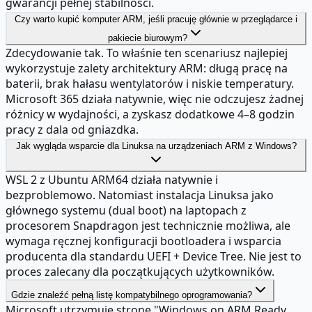
gwarancji pełnej stabilności.
Czy warto kupić komputer ARM, jeśli pracuję głównie w przeglądarce i
pakiecie biurowym?
Zdecydowanie tak. To właśnie ten scenariusz najlepiej
wykorzystuje zalety architektury ARM: długą pracę na
baterii, brak hałasu wentylatorów i niskie temperatury.
Microsoft 365 działa natywnie, więc nie odczujesz żadnej
różnicy w wydajności, a zyskasz dodatkowe 4–8 godzin
pracy z dala od gniazdka.
Jak wygląda wsparcie dla Linuksa na urządzeniach ARM z Windows?
WSL 2 z Ubuntu ARM64 działa natywnie i
bezproblemowo. Natomiast instalacja Linuksa jako
głównego systemu (dual boot) na laptopach z
procesorem Snapdragon jest technicznie możliwa, ale
wymaga ręcznej konfiguracji bootloadera i wsparcia
producenta dla standardu UEFI + Device Tree. Nie jest to
proces zalecany dla początkujących użytkowników.
Gdzie znaleźć pełną listę kompatybilnego oprogramowania?
Microsoft utrzymuje stronę "Windows on ARM Ready