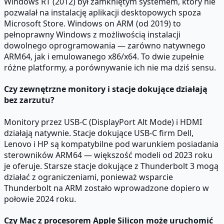
Windows RT (2012) był zamkniętym systemem, który nie
pozwalał na instalację aplikacji desktopowych spoza
Microsoft Store. Windows on ARM (od 2019) to
pełnoprawny Windows z możliwością instalacji
dowolnego oprogramowania — zarówno natywnego
ARM64, jak i emulowanego x86/x64. To dwie zupełnie
różne platformy, a porównywanie ich nie ma dziś sensu.
Czy zewnętrzne monitory i stacje dokujące działają
bez zarzutu?
Monitory przez USB-C (DisplayPort Alt Mode) i HDMI
działają natywnie. Stacje dokujące USB-C firm Dell,
Lenovo i HP są kompatybilne pod warunkiem posiadania
sterowników ARM64 — większość modeli od 2023 roku
je oferuje. Starsze stacje dokujące z Thunderbolt 3 mogą
działać z ograniczeniami, ponieważ wsparcie
Thunderbolt na ARM zostało wprowadzone dopiero w
połowie 2024 roku.
Czy Mac z procesorem Apple Silicon może uruchomić