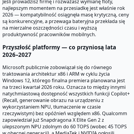
Jeśli prowadzisz firmę i rozważasz wymianę floty,
najlepszym momentem na przesiadkę jest właśnie rok
2026 — kompatybilność osiągnęła masę krytyczną, ceny
są konkurencyjne, a przewaga bateryjna przekłada się
na mierzalne oszczędności czasu i wyższą
produktywność pracowników mobilnych.
Przyszłość platformy — co przyniosą lata
2026–2027
Microsoft publicznie zobowiązał się do równego
traktowania architektur x86 i ARM w cyklu życia
Windows 12, którego finalna premiera planowana jest
na trzeci kwartał 2026 roku. Oznacza to między innymi
natychmiastową dostępność wszystkich funkcji Copilot+
(Recall, generowanie obrazu na urządzeniu z
wykorzystaniem NPU, tłumaczenie w czasie
rzeczywistym) bez opóźnień względem x86. Qualcomm
zapowiedział już Snapdragona X Elite Gen 2 z
ulepszonym NPU zdolnym do 60 TOPS (wobec 45 TOPS
w obecnej generacji), a MediaTek i NVIDIA ogłosili