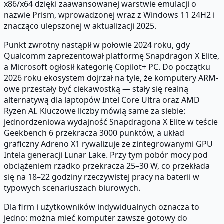
x86/x64 dzięki zaawansowanej warstwie emulacji o
nazwie Prism, wprowadzonej wraz z Windows 11 24H2 i
znacząco ulepszonej w aktualizacji 2025.
Punkt zwrotny nastąpił w połowie 2024 roku, gdy
Qualcomm zaprezentował platformę Snapdragon X Elite,
a Microsoft ogłosił kategorię Copilot+ PC. Do początku
2026 roku ekosystem dojrzał na tyle, że komputery ARM-
owe przestały być ciekawostką — stały się realną
alternatywą dla laptopów Intel Core Ultra oraz AMD
Ryzen AI. Kluczowe liczby mówią same za siebie:
jednordzeniowa wydajność Snapdragona X Elite w teście
Geekbench 6 przekracza 3000 punktów, a układ
graficzny Adreno X1 rywalizuje ze zintegrowanymi GPU
Intela generacji Lunar Lake. Przy tym pobór mocy pod
obciążeniem rzadko przekracza 25–30 W, co przekłada
się na 18–22 godziny rzeczywistej pracy na baterii w
typowych scenariuszach biurowych.
Dla firm i użytkowników indywidualnych oznacza to
jedno: można mieć komputer zawsze gotowy do