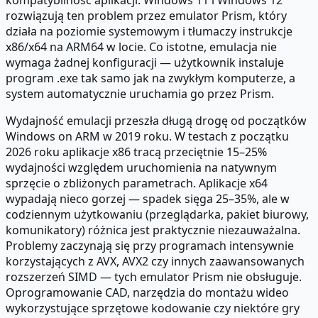
kompatybilność aplikacji. Windows 11 i Windows 12
rozwiązują ten problem przez emulator Prism, który
działa na poziomie systemowym i tłumaczy instrukcje
x86/x64 na ARM64 w locie. Co istotne, emulacja nie
wymaga żadnej konfiguracji — użytkownik instaluje
program .exe tak samo jak na zwykłym komputerze, a
system automatycznie uruchamia go przez Prism.
Wydajność emulacji przeszła długą drogę od początków
Windows on ARM w 2019 roku. W testach z początku
2026 roku aplikacje x86 tracą przeciętnie 15–25%
wydajności względem uruchomienia na natywnym
sprzęcie o zbliżonych parametrach. Aplikacje x64
wypadają nieco gorzej — spadek sięga 25–35%, ale w
codziennym użytkowaniu (przeglądarka, pakiet biurowy,
komunikatory) różnica jest praktycznie niezauważalna.
Problemy zaczynają się przy programach intensywnie
korzystających z AVX, AVX2 czy innych zaawansowanych
rozszerzeń SIMD — tych emulator Prism nie obsługuje.
Oprogramowanie CAD, narzędzia do montażu wideo
wykorzystujące sprzętowe kodowanie czy niektóre gry