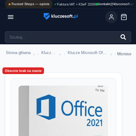
Trusted Shops — opinie
kontakt@kluczesoft.pl
Faktura VAT + KSeF 2026

Strona główna
Klucze Microsoft Office
Klucze Microsoft Office 2021
›
›
›
Microsoft
Obecnie brak na stanie