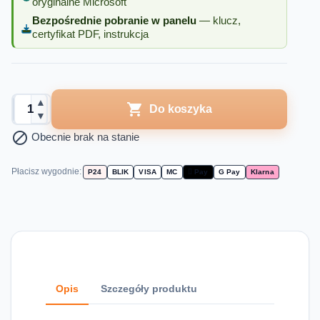
oryginalne Microsoft
Bezpośrednie pobranie w panelu
— klucz,
certyfikat PDF, instrukcja
▲

Do koszyka
▼

Obecnie brak na stanie
Płacisz wygodnie:
P24
BLIK
VISA
MC
 Pay
G Pay
Klarna
Opis
Szczegóły produktu