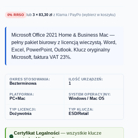
lub
3 × 83,30 zł
0% RRSO
z Klarna / PayPo (wybierz w koszyku)
Microsoft Office 2021 Home & Business Mac —
pełny pakiet biurowy z licencją wieczystą. Word,
Excel, PowerPoint, Outlook. Klucz oryginalny
Microsoft, faktura VAT 23%.
OKRES STOSOWANIA:
ILOŚĆ URZĄDZEŃ:
Bezterminowa
1
PLATFORMA:
SYSTEM OPERACYJNY:
PC+Mac
Windows / Mac OS
TYP LICENCJI:
TYP KLUCZA:
Dożywotnia
ESD/Retail
Certyfikat Legalności
— wszystkie klucze