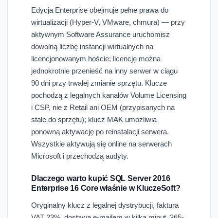
Edycja Enterprise obejmuje pełne prawa do
wirtualizacji (Hyper-V, VMware, chmura) — przy
aktywnym Software Assurance uruchomisz
dowolną liczbę instancji wirtualnych na
licencjonowanym hoście; licencję można
jednokrotnie przenieść na inny serwer w ciągu
90 dni przy trwałej zmianie sprzętu. Klucze
pochodzą z legalnych kanałów Volume Licensing
i CSP, nie z Retail ani OEM (przypisanych na
stałe do sprzętu); klucz MAK umożliwia
ponowną aktywację po reinstalacji serwera.
Wszystkie aktywują się online na serwerach
Microsoft i przechodzą audyty.
Dlaczego warto kupić SQL Server 2016
Enterprise 16 Core właśnie w KluczeSoft?
Oryginalny klucz z legalnej dystrybucji, faktura
VAT 23%, dostawa e-mailem w kilka minut, 365-