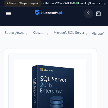
Trusted Shops — opinie
kontakt@kluczesoft.pl
Faktura VAT + KSeF 2026

Strona główna
Klucze serwerowe
Microsoft SQL Server
›
›
›
Microsoft S