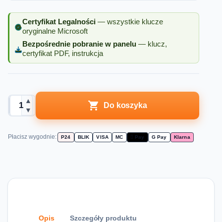
Certyfikat Legalności
— wszystkie klucze
oryginalne Microsoft
Bezpośrednie pobranie w panelu
— klucz,
certyfikat PDF, instrukcja
▲

Do koszyka
▼
Płacisz wygodnie:
P24
BLIK
VISA
MC
 Pay
G Pay
Klarna
Opis
Szczegóły produktu