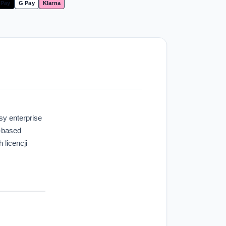
 Pay
G Pay
Klarna
sy enterprise
e-based
licencji