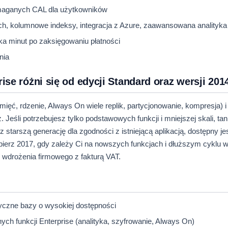
maganych CAL dla użytkowników
h, kolumnowe indeksy, integracja z Azure, zaawansowana analityka
ka minut po zaksięgowaniu płatności
nia
se różni się od edycji Standard oraz wersji 201
mięć, rdzenie, Always On wiele replik, partycjonowanie, kompresja) i 
Jeśli potrzebujesz tylko podstawowych funkcji i mniejszej skali, tan
starszą generację dla zgodności z istniejącą aplikacją, dostępny je
ierz 2017, gdy zależy Ci na nowszych funkcjach i dłuższym cyklu w
o wdrożenia firmowego z fakturą VAT.
ytyczne bazy o wysokiej dostępności
ch funkcji Enterprise (analityka, szyfrowanie, Always On)