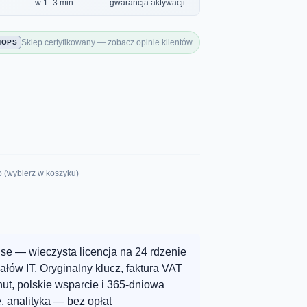
w 1–3 min
gwarancja aktywacji
Sklep certyfikowany — zobacz opinie klientów
HOPS
o (wybierz w koszyku)
ise — wieczysta licencja na 24 rdzenie
iałów IT. Oryginalny klucz, faktura VAT
ut, polskie wsparcie i 365-dniowa
, analityka — bez opłat