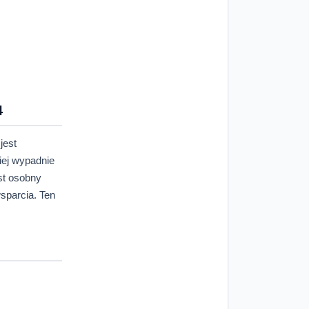
4
jest
iej wypadnie
st osobny
sparcia. Ten