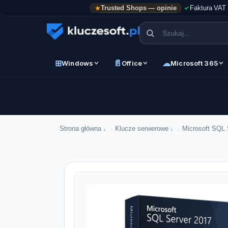
Trusted Shops — opinie
Faktura VAT
⊞
📄
☁
Windows
Office
Microsoft 365
›
›
Strona główna
Klucze serwerowe
Microsoft SQL 