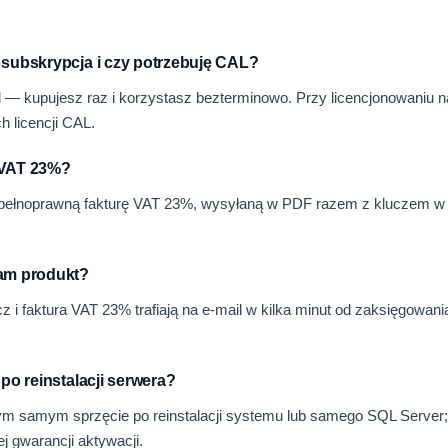
y subskrypcja i czy potrzebuję CAL?
 — kupujesz raz i korzystasz bezterminowo. Przy licencjonowaniu n
 licencji CAL.
 VAT 23%?
ełnoprawną fakturę VAT 23%, wysyłaną w PDF razem z kluczem w k
mam produkt?
 i faktura VAT 23% trafiają na e-mail w kilka minut od zaksięgowania
 po reinstalacji serwera?
m samym sprzęcie po reinstalacji systemu lub samego SQL Server;
gwarancji aktywacji.