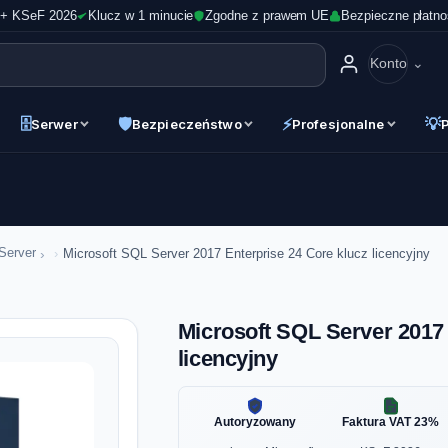
 + KSeF 2026
Klucz w 1 minucie
Zgodne z prawem UE
Bezpieczne płatno
Konto
🗄
🛡
⚡
💡
Serwer
Bezpieczeństwo
Profesjonalne
›
Server
Microsoft SQL Server 2017 Enterprise 24 Core klucz licencyjny
Microsoft SQL Server 2017 
licencyjny
Autoryzowany
Faktura VAT 23%