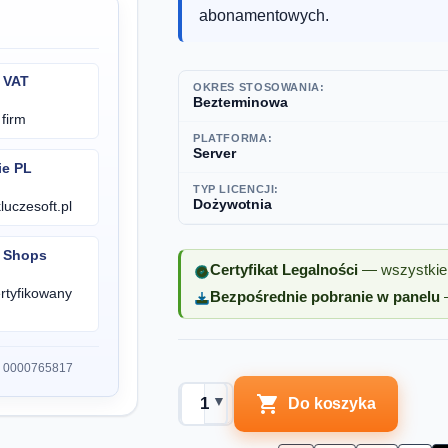
abonamentowych.
 VAT
OKRES STOSOWANIA:
Bezterminowa
firm
PLATFORMA:
Server
ie PL
TYP LICENCJI:
Dożywotnia
uczesoft.pl
d Shops
Certyfikat Legalności
— wszystkie 
rtyfikowany
Bezpośrednie pobranie w panelu
—
S 0000765817

▼
Do koszyka
▲