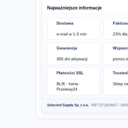
Najważniejsze informacje
Dostawa
Faktura
e-mail w 1-3 min
23% dla 
Gwarancja
Wsparc
365 dni aktywacji
pomoc.kl
Płatności SSL
Truste
BLIK · karta ·
Sklep ce
Przelewy24
Selected Supply Sp. z o.o.
· NIP 7272834817 · KR