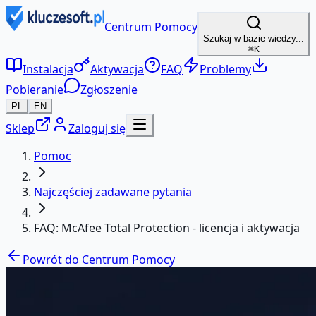
Centrum Pomocy
Szukaj w bazie wiedzy...
⌘K
Instalacja
Aktywacja
FAQ
Problemy
Pobieranie
Zgłoszenie
PL
EN
Sklep
Zaloguj się
Pomoc
Najczęściej zadawane pytania
FAQ: McAfee Total Protection - licencja i aktywacja
Powrót do Centrum Pomocy