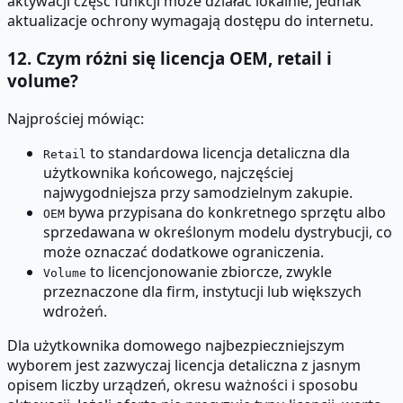
aktywacji część funkcji może działać lokalnie, jednak
aktualizacje ochrony wymagają dostępu do internetu.
12. Czym różni się licencja OEM, retail i
volume?
Najprościej mówiąc:
to standardowa licencja detaliczna dla
Retail
użytkownika końcowego, najczęściej
najwygodniejsza przy samodzielnym zakupie.
bywa przypisana do konkretnego sprzętu albo
OEM
sprzedawana w określonym modelu dystrybucji, co
może oznaczać dodatkowe ograniczenia.
to licencjonowanie zbiorcze, zwykle
Volume
przeznaczone dla firm, instytucji lub większych
wdrożeń.
Dla użytkownika domowego najbezpieczniejszym
wyborem jest zazwyczaj licencja detaliczna z jasnym
opisem liczby urządzeń, okresu ważności i sposobu