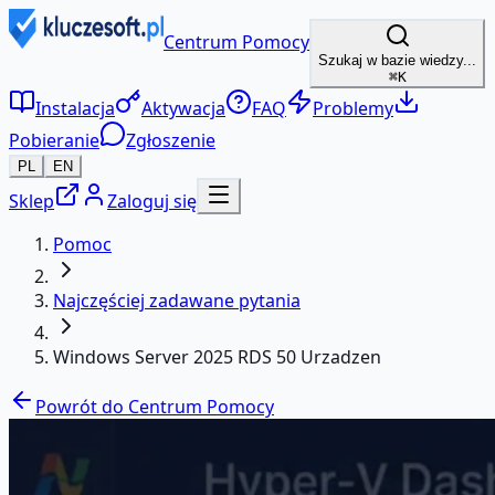
Centrum Pomocy
Szukaj w bazie wiedzy...
⌘K
Instalacja
Aktywacja
FAQ
Problemy
Pobieranie
Zgłoszenie
PL
EN
Sklep
Zaloguj się
Pomoc
Najczęściej zadawane pytania
Windows Server 2025 RDS 50 Urzadzen
Powrót do Centrum Pomocy