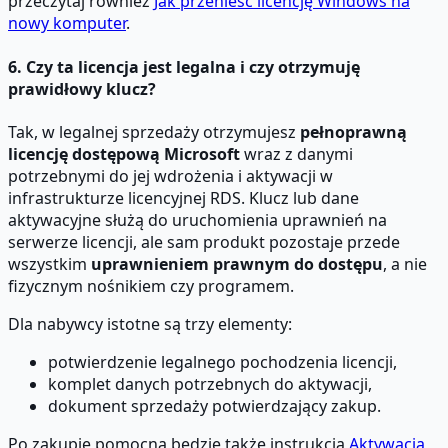
przeczytaj również
Jak przenieść licencję Windows na
nowy komputer
.
6. Czy ta licencja jest legalna i czy otrzymuję
prawidłowy klucz?
Tak, w legalnej sprzedaży otrzymujesz
pełnoprawną
licencję dostępową Microsoft
wraz z danymi
potrzebnymi do jej wdrożenia i aktywacji w
infrastrukturze licencyjnej RDS. Klucz lub dane
aktywacyjne służą do uruchomienia uprawnień na
serwerze licencji, ale sam produkt pozostaje przede
wszystkim
uprawnieniem prawnym do dostępu
, a nie
fizycznym nośnikiem czy programem.
Dla nabywcy istotne są trzy elementy:
potwierdzenie legalnego pochodzenia licencji,
komplet danych potrzebnych do aktywacji,
dokument sprzedaży potwierdzający zakup.
Po zakupie pomocna będzie także instrukcja
Aktywacja