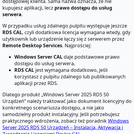
dostępowej klienta. Sama nazwa oznacza, że nie
kupujesz aplikacji, lecz
prawo dostępu do usług
serwera
.
W przypadku usług zdalnego pulpitu występuje jeszcze
RDS CAL
, czyli dodatkowa licencja wymagana wtedy, gdy
użytkownik lub urządzenie łączy się z serwerem przez
Remote Desktop Services
. Najprościej:
Windows Server CAL
daje podstawowe prawo
dostępu do usług serwera,
RDS CAL
jest wymagana dodatkowo, jeśli
korzystasz z pulpitu zdalnego lub publikowanych
aplikacji przez RDS.
Dlatego produkt „Windows Server 2025 RDS 50
Urządzeń” należy traktować jako dokument licencyjny do
konkretnego scenariusza dostępu, a nie jako
samodzielny produkt instalacyjny. Jeśli potrzebujesz
praktycznego wdrożenia, zobacz też poradnik
Windows
Server 2025 RDS 50 Urządzeń – Instalacja, Aktywacja i
Zarządzanie Licencjami Device CAL
.