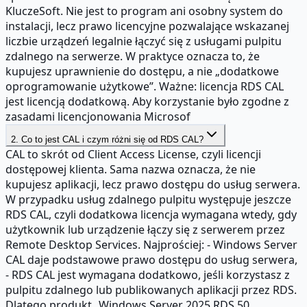
KluczeSoft. Nie jest to program ani osobny system do
instalacji, lecz prawo licencyjne pozwalające wskazanej
liczbie urządzeń legalnie łączyć się z usługami pulpitu
zdalnego na serwerze. W praktyce oznacza to, że
kupujesz uprawnienie do dostępu, a nie „dodatkowe
oprogramowanie użytkowe”. Ważne: licencja RDS CAL
jest licencją dodatkową. Aby korzystanie było zgodne z
zasadami licencjonowania Microsof
2. Co to jest CAL i czym różni się od RDS CAL?
CAL to skrót od Client Access License, czyli licencji
dostępowej klienta. Sama nazwa oznacza, że nie
kupujesz aplikacji, lecz prawo dostępu do usług serwera.
W przypadku usług zdalnego pulpitu występuje jeszcze
RDS CAL, czyli dodatkowa licencja wymagana wtedy, gdy
użytkownik lub urządzenie łączy się z serwerem przez
Remote Desktop Services. Najprościej: - Windows Server
CAL daje podstawowe prawo dostępu do usług serwera,
- RDS CAL jest wymagana dodatkowo, jeśli korzystasz z
pulpitu zdalnego lub publikowanych aplikacji przez RDS.
Dlatego produkt „Windows Server 2025 RDS 50