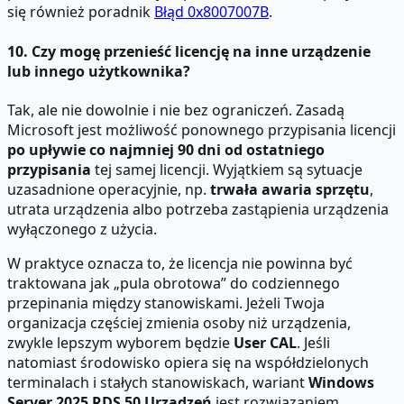
się również poradnik
Błąd 0x8007007B
.
10. Czy mogę przenieść licencję na inne urządzenie
lub innego użytkownika?
Tak, ale nie dowolnie i nie bez ograniczeń. Zasadą
Microsoft jest możliwość ponownego przypisania licencji
po upływie co najmniej 90 dni od ostatniego
przypisania
tej samej licencji. Wyjątkiem są sytuacje
uzasadnione operacyjnie, np.
trwała awaria sprzętu
,
utrata urządzenia albo potrzeba zastąpienia urządzenia
wyłączonego z użycia.
W praktyce oznacza to, że licencja nie powinna być
traktowana jak „pula obrotowa” do codziennego
przepinania między stanowiskami. Jeżeli Twoja
organizacja częściej zmienia osoby niż urządzenia,
zwykle lepszym wyborem będzie
User CAL
. Jeśli
natomiast środowisko opiera się na współdzielonych
terminalach i stałych stanowiskach, wariant
Windows
Server 2025 RDS 50 Urządzeń
jest rozwiązaniem