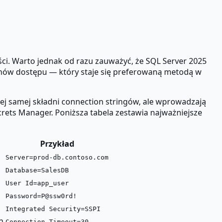
ci. Warto jednak od razu zauważyć, że SQL Server 2025
enów dostępu — który staje się preferowaną metodą w
ej samej składni connection stringów, ale wprowadzają
rets Manager. Poniższa tabela zestawia najważniejsze
Przykład
Server=prod-db.contoso.com
Database=SalesDB
User Id=app_user
Password=P@ssw0rd!
Integrated Security=SSPI
h
Connection Timeout=30