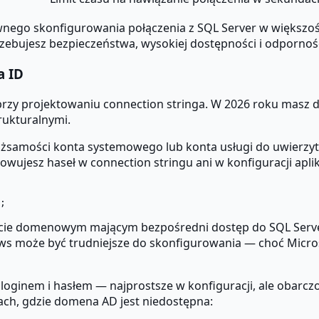
nego skonfigurowania połączenia z SQL Server w większoś
zebujesz bezpieczeństwa, wysokiej dostępności i odpornośc
a ID
przy projektowaniu connection stringa. W 2026 roku masz 
rukturalnymi.
samości konta systemowego lub konta usługi do uwierzyteln
jesz haseł w connection stringu ani w konfiguracji aplika
koncie domenowym mającym bezpośredni dostęp do SQL Serv
 może być trudniejsze do skonfigurowania — choć Microso
 loginem i hasłem — najprostsze w konfiguracji, ale obarcz
ach, gdzie domena AD jest niedostępna: