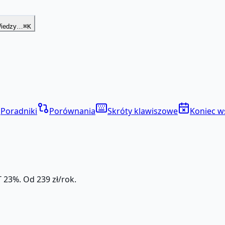
Wiedzy…
⌘K
Poradniki
Porównania
Skróty klawiszowe
Koniec w
 23%. Od 239 zł/rok.