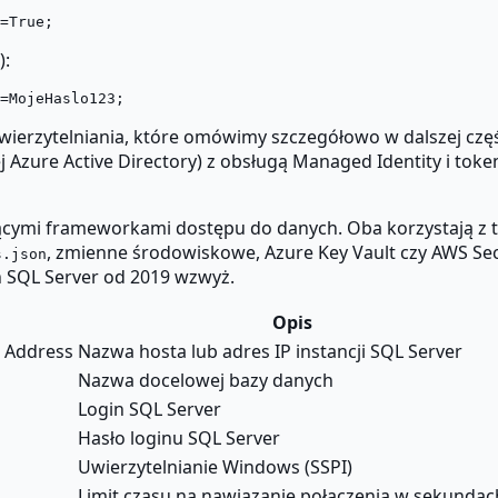
):
ierzytelniania, które omówimy szczegółowo w dalszej częś
Azure Active Directory) z obsługą Managed Identity i tok
ącymi frameworkami dostępu do danych. Oba korzystają z t
, zmienne środowiskowe, Azure Key Vault czy AWS Sec
s.json
 SQL Server od 2019 wzwyż.
Opis
k Address
Nazwa hosta lub adres IP instancji SQL Server
Nazwa docelowej bazy danych
Login SQL Server
Hasło loginu SQL Server
Uwierzytelnianie Windows (SSPI)
Limit czasu na nawiązanie połączenia w sekundac