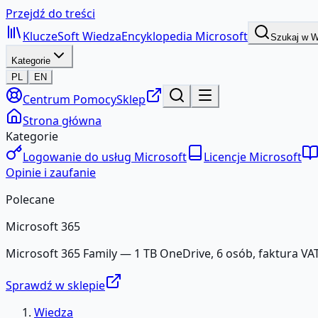
Przejdź do treści
KluczeSoft
Wiedza
Encyklopedia Microsoft
Szukaj w 
Kategorie
PL
EN
Centrum Pomocy
Sklep
Strona główna
Kategorie
Logowanie do usług Microsoft
Licencje Microsoft
Opinie i zaufanie
Polecane
Microsoft 365
Microsoft 365 Family — 1 TB OneDrive, 6 osób, faktura VAT
Sprawdź w sklepie
Wiedza