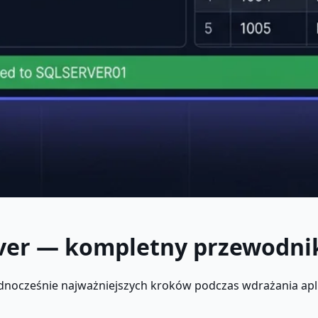
rver — kompletny przewodni
ednocześnie najważniejszych kroków podczas wdrażania aplik