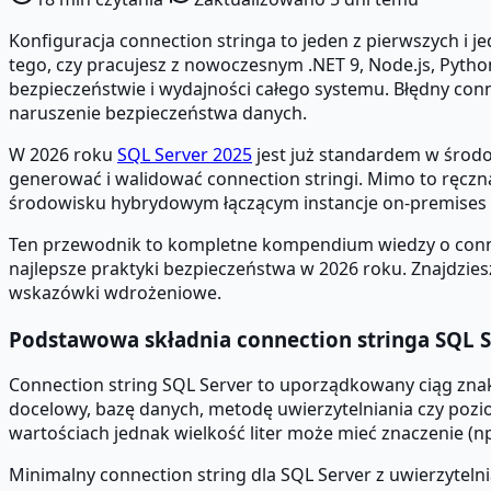
Konfiguracja connection stringa to jeden z pierwszych i j
tego, czy pracujesz z nowoczesnym .NET 9, Node.js, Pyth
bezpieczeństwie i wydajności całego systemu. Błędny co
naruszenie bezpieczeństwa danych.
W 2026 roku
SQL Server 2025
jest już standardem w środ
generować i walidować connection stringi. Mimo to ręcz
środowisku hybrydowym łączącym instancje on-premises 
Ten przewodnik to kompletne kompendium wiedzy o conne
najlepsze praktyki bezpieczeństwa w 2026 roku. Znajdzie
wskazówki wdrożeniowe.
Podstawowa składnia connection stringa SQL S
Connection string SQL Server to uporządkowany ciąg znak
docelowy, bazę danych, metodę uwierzytelniania czy pozi
wartościach jednak wielkość liter może mieć znaczenie (n
Minimalny connection string dla SQL Server z uwierzyte