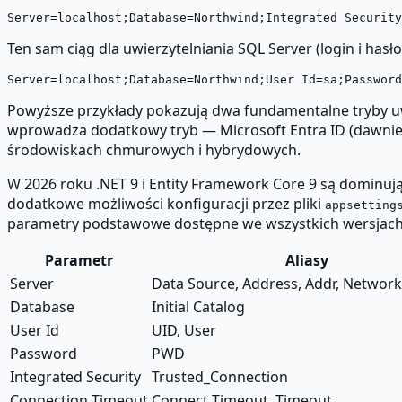
Ten sam ciąg dla uwierzytelniania SQL Server (login i hasło
Powyższe przykłady pokazują dwa fundamentalne tryby uw
wprowadza dodatkowy tryb — Microsoft Entra ID (dawniej 
środowiskach chmurowych i hybrydowych.
W 2026 roku .NET 9 i Entity Framework Core 9 są dominuj
dodatkowe możliwości konfiguracji przez pliki
appsetting
parametry podstawowe dostępne we wszystkich wersjach
Parametr
Aliasy
Server
Data Source, Address, Addr, Networ
Database
Initial Catalog
User Id
UID, User
Password
PWD
Integrated Security
Trusted_Connection
Connection Timeout
Connect Timeout, Timeout