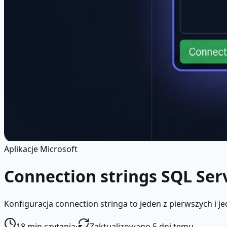
Aplikacje Microsoft
Connection strings SQL Se
Konfiguracja connection stringa to jeden z pierwszych i j
18
min czytania
·
Zaktualizowano 5 dni temu