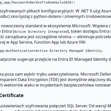
szyfrowanych plikach konfiguracyjnych. W .NET 9 użyj Azur
dbc) skorzystaj z python-dotenv i zmiennych środowiskow
 nowoczesny standard w ekosystemie Microsoft. Wspiera cz
 Entra (
), token dostępu Entra 
Active Directory Integrated
ść zarządzana jest szczególnie istotna — eliminuje potrz
ącej w App Service, Function App lub Azure VM:
atycznie sugeruje przejście na Entra ID Managed Identity
a poza sam wybór trybu uwierzytelniania. Microsoft Defen
parent Data Encryption (TDE) jest domyślnie włączony dl
ch wektorów ataku w incydentach bezpieczeństwa notowan
ertificate
tawieniach szyfrowania połączeń SQL Server. Od wersji Mic