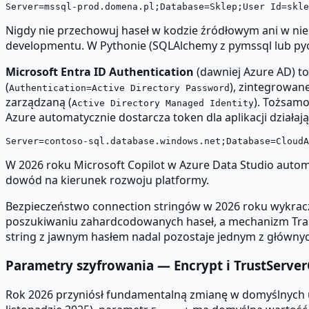
Nigdy nie przechowuj haseł w kodzie źródłowym ani w nie
developmentu. W Pythonie (SQLAlchemy z pymssql lub pyo
Microsoft Entra ID Authentication
(dawniej Azure AD) to
(
), zintegrowane
Authentication=Active Directory Password
zarządzaną (
). Tożsamo
Active Directory Managed Identity
Azure automatycznie dostarcza token dla aplikacji działaj
W 2026 roku Microsoft Copilot w Azure Data Studio autom
dowód na kierunek rozwoju platformy.
Bezpieczeństwo connection stringów w 2026 roku wykracz
poszukiwaniu zahardcodowanych haseł, a mechanizm Trans
string z jawnym hasłem nadal pozostaje jednym z główny
Parametry szyfrowania — Encrypt i TrustServerC
Rok 2026 przyniósł fundamentalną zmianę w domyślnych us