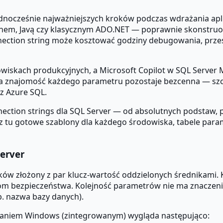
ednocześnie najważniejszych kroków podczas wdrażania aplik
onem, Javą czy klasycznym ADO.NET — poprawnie skonstruow
nnection string może kosztować godziny debugowania, prze
owiskach produkcyjnych, a Microsoft Copilot w SQL Serve
na znajomość każdego parametru pozostaje bezcenna — szc
z Azure SQL.
ction strings dla SQL Server — od absolutnych podstaw, 
sz tu gotowe szablony dla każdego środowiska, tabele par
erver
ów złożony z par klucz-wartość oddzielonych średnikami. 
om bezpieczeństwa. Kolejność parametrów nie ma znaczenia,
p. nazwa bazy danych).
lnianiem Windows (zintegrowanym) wygląda następująco: