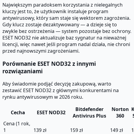
Największym paradoksem korzystania z nielegalnych
kluczy jest to, że użytkownik instaluje program
antywirusowy, który sam staje się wektorem zagrożenia.
Gdy klucz zostaje dezaktywowany — a dzieje się to
zwykle bez ostrzeżenia — system pozostaje bez ochrony.
ESET NOD32 nie aktualizuje baz sygnatur na nieważnej
licencji, więc nawet jeśli program nadal działa, nie chroni
przed najnowszymi zagrożeniami.
Porównanie ESET NOD32 z innymi
rozwiązaniami
Aby świadomie podjąć decyzję zakupową, warto
zestawić ESET NOD32 z głównymi konkurentami na
rynku antywirusowym w 2026 roku.
Bitdefender
Norton
Cecha
ESET NOD32
Antivirus Plus
360
Cena (1 rok,
1
139 zł
159 zł
149 zł
1