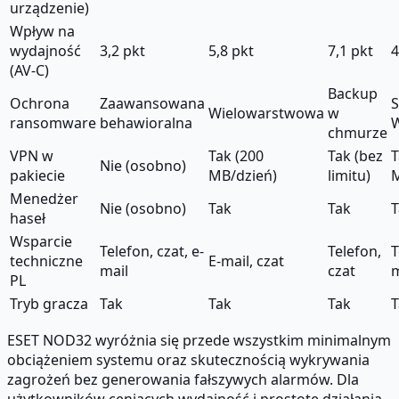
urządzenie)
Wpływ na
wydajność
3,2 pkt
5,8 pkt
7,1 pkt
4
(AV-C)
Backup
Ochrona
Zaawansowana
Wielowarstwowa
w
ransomware
behawioralna
chmurze
VPN w
Tak (200
Tak (bez
T
Nie (osobno)
pakiecie
MB/dzień)
limitu)
M
Menedżer
Nie (osobno)
Tak
Tak
T
haseł
Wsparcie
Telefon, czat, e-
Telefon,
T
techniczne
E-mail, czat
mail
czat
m
PL
Tryb gracza
Tak
Tak
Tak
T
ESET NOD32 wyróżnia się przede wszystkim minimalnym
obciążeniem systemu oraz skutecznością wykrywania
zagrożeń bez generowania fałszywych alarmów. Dla
użytkowników ceniących wydajność i prostotę działania