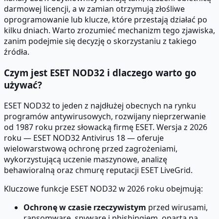
darmowej licencji, a w zamian otrzymują złośliwe
oprogramowanie lub klucze, które przestają działać po
kilku dniach. Warto zrozumieć mechanizm tego zjawiska,
zanim podejmie się decyzję o skorzystaniu z takiego
źródła.
Czym jest ESET NOD32 i dlaczego warto go
używać?
ESET NOD32 to jeden z najdłużej obecnych na rynku
programów antywirusowych, rozwijany nieprzerwanie
od 1987 roku przez słowacką firmę ESET. Wersja z 2026
roku — ESET NOD32 Antivirus 18 — oferuje
wielowarstwową ochronę przed zagrożeniami,
wykorzystującą uczenie maszynowe, analizę
behawioralną oraz chmurę reputacji ESET LiveGrid.
Kluczowe funkcje ESET NOD32 w 2026 roku obejmują:
Ochronę w czasie rzeczywistym
przed wirusami,
ransomware, spyware i phishingiem, opartą na