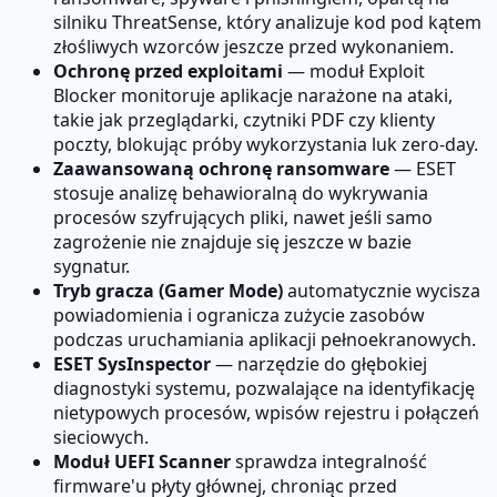
silniku ThreatSense, który analizuje kod pod kątem
złośliwych wzorców jeszcze przed wykonaniem.
Ochronę przed exploitami
— moduł Exploit
Blocker monitoruje aplikacje narażone na ataki,
takie jak przeglądarki, czytniki PDF czy klienty
poczty, blokując próby wykorzystania luk zero-day.
Zaawansowaną ochronę ransomware
— ESET
stosuje analizę behawioralną do wykrywania
procesów szyfrujących pliki, nawet jeśli samo
zagrożenie nie znajduje się jeszcze w bazie
sygnatur.
Tryb gracza (Gamer Mode)
automatycznie wycisza
powiadomienia i ogranicza zużycie zasobów
podczas uruchamiania aplikacji pełnoekranowych.
ESET SysInspector
— narzędzie do głębokiej
diagnostyki systemu, pozwalające na identyfikację
nietypowych procesów, wpisów rejestru i połączeń
sieciowych.
Moduł UEFI Scanner
sprawdza integralność
firmware'u płyty głównej, chroniąc przed