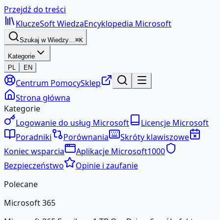
Przejdź do treści
KluczeSoft
Wiedza
Encyklopedia Microsoft
Szukaj w Wiedzy…
⌘K
Kategorie
PL
EN
Centrum Pomocy
Sklep
Strona główna
Kategorie
Logowanie do usług Microsoft
Licencje Microsoft
Poradniki
Porównania
Skróty klawiszowe
Koniec wsparcia
Aplikacje Microsoft
1000
Bezpieczeństwo
Opinie i zaufanie
Polecane
Microsoft 365