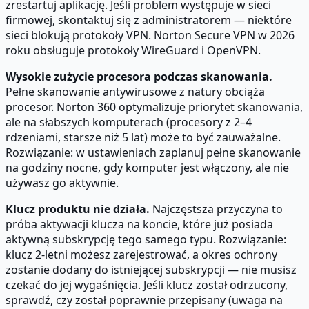
zrestartuj aplikację. Jeśli problem występuje w sieci
firmowej, skontaktuj się z administratorem — niektóre
sieci blokują protokoły VPN. Norton Secure VPN w 2026
roku obsługuje protokoły WireGuard i OpenVPN.
Wysokie zużycie procesora podczas skanowania.
Pełne skanowanie antywirusowe z natury obciąża
procesor. Norton 360 optymalizuje priorytet skanowania,
ale na słabszych komputerach (procesory z 2–4
rdzeniami, starsze niż 5 lat) może to być zauważalne.
Rozwiązanie: w ustawieniach zaplanuj pełne skanowanie
na godziny nocne, gdy komputer jest włączony, ale nie
używasz go aktywnie.
Klucz produktu nie działa.
Najczęstsza przyczyna to
próba aktywacji klucza na koncie, które już posiada
aktywną subskrypcję tego samego typu. Rozwiązanie:
klucz 2-letni możesz zarejestrować, a okres ochrony
zostanie dodany do istniejącej subskrypcji — nie musisz
czekać do jej wygaśnięcia. Jeśli klucz został odrzucony,
sprawdź, czy został poprawnie przepisany (uwaga na