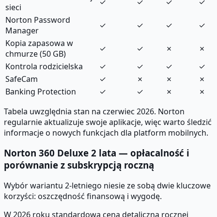
✓
✓
✓
✓
sieci
Norton Password
✓
✓
✓
✓
Manager
Kopia zapasowa w
✓
✓
✗
✗
chmurze (50 GB)
Kontrola rodzicielska
✓
✓
✓
✓
SafeCam
✓
✗
✗
✗
Banking Protection
✓
✓
✗
✗
Tabela uwzględnia stan na czerwiec 2026. Norton
regularnie aktualizuje swoje aplikacje, więc warto śledzić
informacje o nowych funkcjach dla platform mobilnych.
Norton 360 Deluxe 2 lata — opłacalność i
porównanie z subskrypcją roczną
Wybór wariantu 2-letniego niesie ze sobą dwie kluczowe
korzyści: oszczędność finansową i wygodę.
W 2026 roku standardowa cena detaliczna rocznej