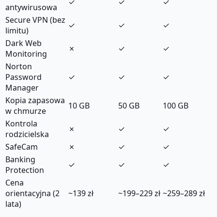
✓
✓
✓
antywirusowa
Secure VPN (bez
✓
✓
✓
limitu)
Dark Web
✗
✓
✓
Monitoring
Norton
Password
✓
✓
✓
Manager
Kopia zapasowa
10 GB
50 GB
100 GB
w chmurze
Kontrola
✗
✓
✓
rodzicielska
SafeCam
✗
✓
✓
Banking
✓
✓
✓
Protection
Cena
orientacyjna (2
~139 zł
~199–229 zł
~259–289 zł
lata)