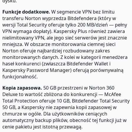
dysku.
Funkcje dodatkowe.
W segmencie VPN bez limitu
transferu Norton wyprzedza Bitdefendera (który w
wersji Total Security oferuje tylko 200 MB/dzień — pełny
VPN wymaga dopłaty). Kaspersky Plus również zawiera
nielimitowany VPN, ale jego sieć serwerów jest znacznie
mniejsza. W obszarze monitorowania ciemnej sieci
Norton oferuje najbardziej rozbudowany zakres
monitorowanych danych. Z kolei w kategorii menedżera
haseł konkurenci (zwłaszcza Bitdefender Wallet i
Kaspersky Password Manager) oferują porównywalną
funkcjonalność.
Kopia zapasowa.
50 GB przestrzeni w Norton 360
Deluxe to wartość zbliżona do konkurencji — McAfee
Total Protection oferuje 10 GB, Bitdefender Total Security
50 GB, a Kaspersky nie zapewnia kopii zapasowej w
chmurze w ogóle. Dla użytkowników ceniących
automatyczny backup plików, obecność tej funkcji już w
cenie pakietu jest istotną przewagą.