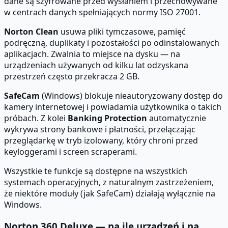
dane są szyfrowane przed wysłaniem i przechowywane
w centrach danych spełniających normy ISO 27001.
Norton Clean
usuwa pliki tymczasowe, pamięć
podręczną, duplikaty i pozostałości po odinstalowanych
aplikacjach. Zwalnia to miejsce na dysku — na
urządzeniach używanych od kilku lat odzyskana
przestrzeń często przekracza 2 GB.
SafeCam
(Windows) blokuje nieautoryzowany dostęp do
kamery internetowej i powiadamia użytkownika o takich
próbach. Z kolei
Banking Protection
automatycznie
wykrywa strony bankowe i płatności, przełączając
przeglądarkę w tryb izolowany, który chroni przed
keyloggerami i screen scraperami.
Wszystkie te funkcje są dostępne na wszystkich
systemach operacyjnych, z naturalnym zastrzeżeniem,
że niektóre moduły (jak SafeCam) działają wyłącznie na
Windows.
Norton 360 Deluxe — na ile urządzeń i na