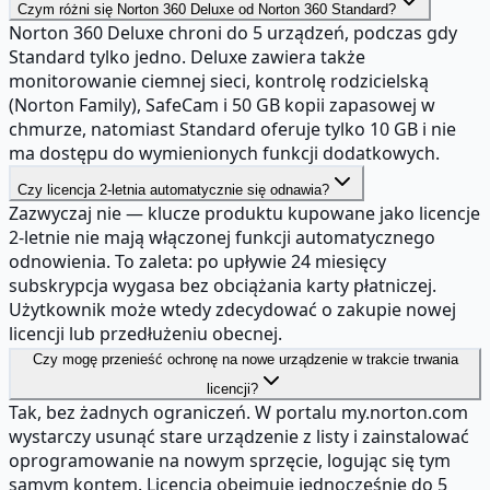
Czym różni się Norton 360 Deluxe od Norton 360 Standard?
Norton 360 Deluxe chroni do 5 urządzeń, podczas gdy
Standard tylko jedno. Deluxe zawiera także
monitorowanie ciemnej sieci, kontrolę rodzicielską
(Norton Family), SafeCam i 50 GB kopii zapasowej w
chmurze, natomiast Standard oferuje tylko 10 GB i nie
ma dostępu do wymienionych funkcji dodatkowych.
Czy licencja 2-letnia automatycznie się odnawia?
Zazwyczaj nie — klucze produktu kupowane jako licencje
2-letnie nie mają włączonej funkcji automatycznego
odnowienia. To zaleta: po upływie 24 miesięcy
subskrypcja wygasa bez obciążania karty płatniczej.
Użytkownik może wtedy zdecydować o zakupie nowej
licencji lub przedłużeniu obecnej.
Czy mogę przenieść ochronę na nowe urządzenie w trakcie trwania
licencji?
Tak, bez żadnych ograniczeń. W portalu my.norton.com
wystarczy usunąć stare urządzenie z listy i zainstalować
oprogramowanie na nowym sprzęcie, logując się tym
samym kontem. Licencja obejmuje jednocześnie do 5