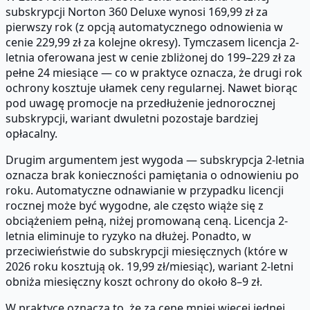
subskrypcji Norton 360 Deluxe wynosi 169,99 zł za
pierwszy rok (z opcją automatycznego odnowienia w
cenie 229,99 zł za kolejne okresy). Tymczasem licencja 2-
letnia oferowana jest w cenie zbliżonej do 199–229 zł za
pełne 24 miesiące — co w praktyce oznacza, że drugi rok
ochrony kosztuje ułamek ceny regularnej. Nawet biorąc
pod uwagę promocje na przedłużenie jednorocznej
subskrypcji, wariant dwuletni pozostaje bardziej
opłacalny.
Drugim argumentem jest wygoda — subskrypcja 2-letnia
oznacza brak konieczności pamiętania o odnowieniu po
roku. Automatyczne odnawianie w przypadku licencji
rocznej może być wygodne, ale często wiąże się z
obciążeniem pełną, niżej promowaną ceną. Licencja 2-
letnia eliminuje to ryzyko na dłużej. Ponadto, w
przeciwieństwie do subskrypcji miesięcznych (które w
2026 roku kosztują ok. 19,99 zł/miesiąc), wariant 2-letni
obniża miesięczny koszt ochrony do około 8–9 zł.
W praktyce oznacza to, że za cenę mniej więcej jednej