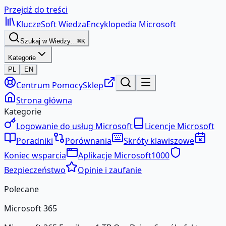
Przejdź do treści
KluczeSoft
Wiedza
Encyklopedia Microsoft
Szukaj w Wiedzy…
⌘K
Kategorie
PL
EN
Centrum Pomocy
Sklep
Strona główna
Kategorie
Logowanie do usług Microsoft
Licencje Microsoft
Poradniki
Porównania
Skróty klawiszowe
Koniec wsparcia
Aplikacje Microsoft
1000
Bezpieczeństwo
Opinie i zaufanie
Polecane
Microsoft 365