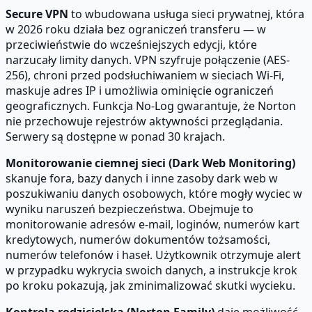
Secure VPN
to wbudowana usługa sieci prywatnej, która
w 2026 roku działa bez ograniczeń transferu — w
przeciwieństwie do wcześniejszych edycji, które
narzucały limity danych. VPN szyfruje połączenie (AES-
256), chroni przed podsłuchiwaniem w sieciach Wi-Fi,
maskuje adres IP i umożliwia ominięcie ograniczeń
geograficznych. Funkcja No-Log gwarantuje, że Norton
nie przechowuje rejestrów aktywności przeglądania.
Serwery są dostępne w ponad 30 krajach.
Monitorowanie ciemnej sieci (Dark Web Monitoring)
skanuje fora, bazy danych i inne zasoby dark web w
poszukiwaniu danych osobowych, które mogły wyciec w
wyniku naruszeń bezpieczeństwa. Obejmuje to
monitorowanie adresów e-mail, loginów, numerów kart
kredytowych, numerów dokumentów tożsamości,
numerów telefonów i haseł. Użytkownik otrzymuje alert
w przypadku wykrycia swoich danych, a instrukcje krok
po kroku pokazują, jak zminimalizować skutki wycieku.