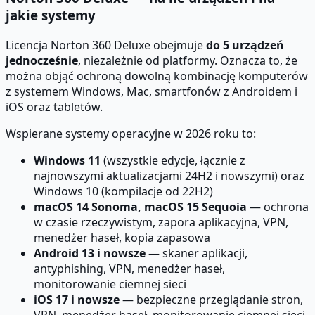
jakie systemy
Licencja Norton 360 Deluxe obejmuje
do 5 urządzeń
jednocześnie
, niezależnie od platformy. Oznacza to, że
można objąć ochroną dowolną kombinację komputerów
z systemem Windows, Mac, smartfonów z Androidem i
iOS oraz tabletów.
Wspierane systemy operacyjne w 2026 roku to:
Windows 11
(wszystkie edycje, łącznie z
najnowszymi aktualizacjami 24H2 i nowszymi) oraz
Windows 10 (kompilacje od 22H2)
macOS 14 Sonoma, macOS 15 Sequoia
— ochrona
w czasie rzeczywistym, zapora aplikacyjna, VPN,
menedżer haseł, kopia zapasowa
Android 13 i nowsze
— skaner aplikacji,
antyphishing, VPN, menedżer haseł,
monitorowanie ciemnej sieci
iOS 17 i nowsze
— bezpieczne przeglądanie stron,
VPN, menedżer haseł, monitorowanie ciemnej sieci