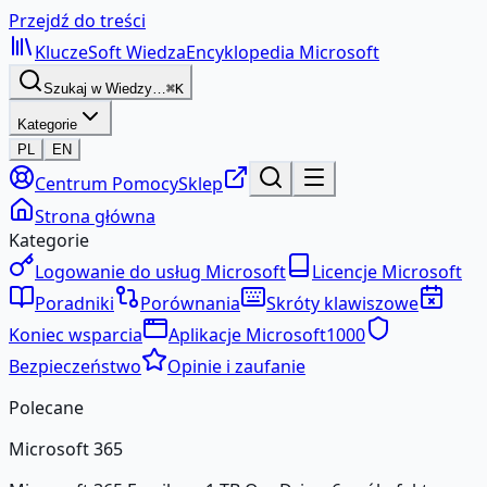
Przejdź do treści
KluczeSoft
Wiedza
Encyklopedia Microsoft
Szukaj w Wiedzy…
⌘K
Kategorie
PL
EN
Centrum Pomocy
Sklep
Strona główna
Kategorie
Logowanie do usług Microsoft
Licencje Microsoft
Poradniki
Porównania
Skróty klawiszowe
Koniec wsparcia
Aplikacje Microsoft
1000
Bezpieczeństwo
Opinie i zaufanie
Polecane
Microsoft 365