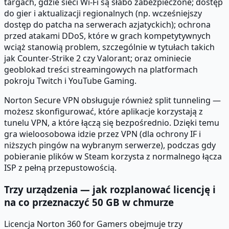
targach, gdzie sieci Wi-Fi są słabo zabezpieczone; dostęp
do gier i aktualizacji regionalnych (np. wcześniejszy
dostęp do patcha na serwerach azjatyckich); ochrona
przed atakami DDoS, które w grach kompetytywnych
wciąż stanowią problem, szczególnie w tytułach takich
jak Counter-Strike 2 czy Valorant; oraz ominiecie
geoblokad treści streamingowych na platformach
pokroju Twitch i YouTube Gaming.
Norton Secure VPN obsługuje również split tunneling —
możesz skonfigurować, które aplikacje korzystają z
tunelu VPN, a które łączą się bezpośrednio. Dzięki temu
gra wieloosobowa idzie przez VPN (dla ochrony IF i
niższych pingów na wybranym serwerze), podczas gdy
pobieranie plików w Steam korzysta z normalnego łącza
ISP z pełną przepustowością.
Trzy urządzenia — jak rozplanować licencję i
na co przeznaczyć 50 GB w chmurze
Licencja Norton 360 for Gamers obejmuje trzy