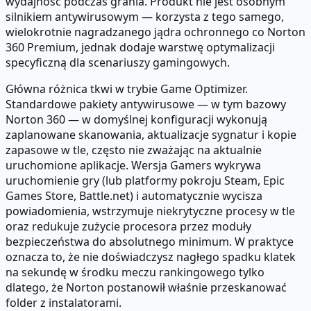
wydajność podczas grania. Produkt nie jest osobnym
silnikiem antywirusowym — korzysta z tego samego,
wielokrotnie nagradzanego jądra ochronnego co Norton
360 Premium, jednak dodaje warstwę optymalizacji
specyficzną dla scenariuszy gamingowych.
Główna różnica tkwi w trybie Game Optimizer.
Standardowe pakiety antywirusowe — w tym bazowy
Norton 360 — w domyślnej konfiguracji wykonują
zaplanowane skanowania, aktualizacje sygnatur i kopie
zapasowe w tle, często nie zważając na aktualnie
uruchomione aplikacje. Wersja Gamers wykrywa
uruchomienie gry (lub platformy pokroju Steam, Epic
Games Store, Battle.net) i automatycznie wycisza
powiadomienia, wstrzymuje niekrytyczne procesy w tle
oraz redukuje zużycie procesora przez moduły
bezpieczeństwa do absolutnego minimum. W praktyce
oznacza to, że nie doświadczysz nagłego spadku klatek
na sekundę w środku meczu rankingowego tylko
dlatego, że Norton postanowił właśnie przeskanować
folder z instalatorami.