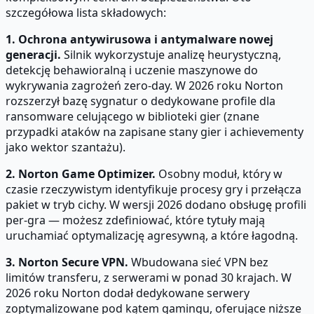
szczegółowa lista składowych:
1. Ochrona antywirusowa i antymalware nowej
generacji.
Silnik wykorzystuje analizę heurystyczną,
detekcję behawioralną i uczenie maszynowe do
wykrywania zagrożeń zero-day. W 2026 roku Norton
rozszerzył bazę sygnatur o dedykowane profile dla
ransomware celującego w biblioteki gier (znane
przypadki ataków na zapisane stany gier i achievementy
jako wektor szantażu).
2. Norton Game Optimizer.
Osobny moduł, który w
czasie rzeczywistym identyfikuje procesy gry i przełącza
pakiet w tryb cichy. W wersji 2026 dodano obsługę profili
per-gra — możesz zdefiniować, które tytuły mają
uruchamiać optymalizację agresywną, a które łagodną.
3. Norton Secure VPN.
Wbudowana sieć VPN bez
limitów transferu, z serwerami w ponad 30 krajach. W
2026 roku Norton dodał dedykowane serwery
zoptymalizowane pod kątem gamingu, oferujące niższe