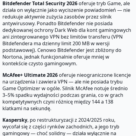
Bitdefender Total Security 2026
oferuje tryb Game, ale
działa on wyłącznie jako wyciszenie powiadomień — nie
redukuje aktywnie zużycia zasobów przez silnik
antywirusowy. Ponadto Bitdefender nie posiada
dedykowanej ochrony Dark Web dla kont gamingowych
ani zintegrowanego VPN bez limitów transferu (VPN
Bitdefendera ma dzienny limit 200 MB w wersji
podstawowej). Cenowo Bitdefender jest zbliżony do
Nortona, jednak funkcjonalnie oferuje mniej w
kontekście czysto gamingowym.
McAfee+ Ultimate 2026
oferuje nieograniczone licencje
na urządzenia i zawiera VPN — ale nie posiada trybu
Game Optimizer w ogóle. Silnik McAfee notuje średnio
3–5% spadku wydajności podczas grania, co w grach
kompetytywnych czyni różnicę między 144 a 138
klatkami na sekundę.
Kaspersky
, po restrukturyzacji z 2024/2025 roku,
wycofał się z części rynków zachodnich, a jego tryb
gamingowy — choć solidny — działa wyłącznie na