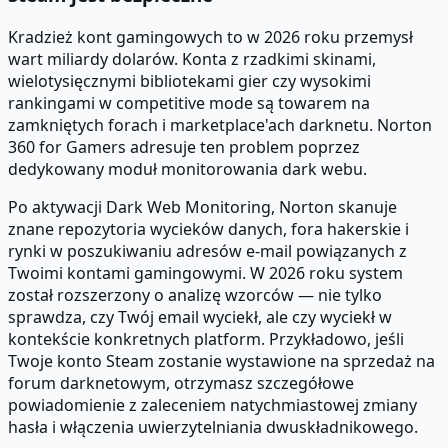
Kradzież kont gamingowych to w 2026 roku przemysł
wart miliardy dolarów. Konta z rzadkimi skinami,
wielotysięcznymi bibliotekami gier czy wysokimi
rankingami w competitive mode są towarem na
zamkniętych forach i marketplace'ach darknetu. Norton
360 for Gamers adresuje ten problem poprzez
dedykowany moduł monitorowania dark webu.
Po aktywacji Dark Web Monitoring, Norton skanuje
znane repozytoria wycieków danych, fora hakerskie i
rynki w poszukiwaniu adresów e-mail powiązanych z
Twoimi kontami gamingowymi. W 2026 roku system
został rozszerzony o analizę wzorców — nie tylko
sprawdza, czy Twój email wyciekł, ale czy wyciekł w
kontekście konkretnych platform. Przykładowo, jeśli
Twoje konto Steam zostanie wystawione na sprzedaż na
forum darknetowym, otrzymasz szczegółowe
powiadomienie z zaleceniem natychmiastowej zmiany
hasła i włączenia uwierzytelniania dwuskładnikowego.