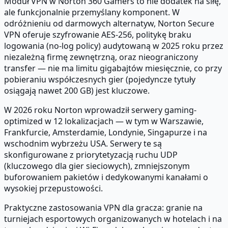
Moduł VPN w Norton 360 Gamers to nie dodatek na siłę,
ale funkcjonalnie przemyślany komponent. W
odróżnieniu od darmowych alternatyw, Norton Secure
VPN oferuje szyfrowanie AES-256, politykę braku
logowania (no-log policy) audytowaną w 2025 roku przez
niezależną firmę zewnętrzną, oraz nieograniczony
transfer — nie ma limitu gigabajtów miesięcznie, co przy
pobieraniu współczesnych gier (pojedyncze tytuły
osiągają nawet 200 GB) jest kluczowe.
W 2026 roku Norton wprowadził serwery gaming-
optimized w 12 lokalizacjach — w tym w Warszawie,
Frankfurcie, Amsterdamie, Londynie, Singapurze i na
wschodnim wybrzeżu USA. Serwery te są
skonfigurowane z priorytetyzacją ruchu UDP
(kluczowego dla gier sieciowych), zmniejszonym
buforowaniem pakietów i dedykowanymi kanałami o
wysokiej przepustowości.
Praktyczne zastosowania VPN dla gracza: granie na
turniejach esportowych organizowanych w hotelach i na