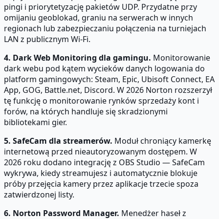
pingi i priorytetyzację pakietów UDP. Przydatne przy
omijaniu geoblokad, graniu na serwerach w innych
regionach lub zabezpieczaniu połączenia na turniejach
LAN z publicznym Wi-Fi.
4. Dark Web Monitoring dla gamingu.
Monitorowanie
dark webu pod kątem wycieków danych logowania do
platform gamingowych: Steam, Epic, Ubisoft Connect, EA
App, GOG, Battle.net, Discord. W 2026 Norton rozszerzył
tę funkcję o monitorowanie rynków sprzedaży kont i
forów, na których handluje się skradzionymi
bibliotekami gier.
5. SafeCam dla streamerów.
Moduł chroniący kamerkę
internetową przed nieautoryzowanym dostępem. W
2026 roku dodano integrację z OBS Studio — SafeCam
wykrywa, kiedy streamujesz i automatycznie blokuje
próby przejęcia kamery przez aplikacje trzecie spoza
zatwierdzonej listy.
6. Norton Password Manager.
Menedżer haseł z