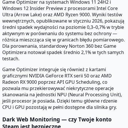
Game Optimizer na systemach Windows 11 24H2 i
Windows 12 Insider Preview z procesorami Intel Core
Ultra (Arrow Lake) oraz AMD Ryzen 9000. Wyniki testów
wewnętrznych, opublikowane w styczniu 2026, pokazują
średni spadek wydajności na poziomie 0,3–0,7% w trybie
aktywnym w porównaniu do systemu bez ochrony —
różnica mieszcząca się w granicach błędu pomiarowego.
Dla porownania, standardowy Norton 360 bez Game
Optimizera notował spadek średnio 2,1% w tych samych
testach.
Game Optimizer integruje się również z kartami
graficznymi NVIDIA GeForce RTX serii 50 oraz AMD
Radeon RX 9000 poprzez API GPU Scheduling, co
pozwala mu przekierowywać niekrytyczne operacje
skanowania na jednostki NPU (Neural Processing Unit),
jeśli procesor je posiada. Dzięki temu główne rdzenie
CPU i GPU pozostają w pełni dostępne dla silnika gry.
Dark Web Monitoring — czy Twoje konto
Steam jest bezpieczne