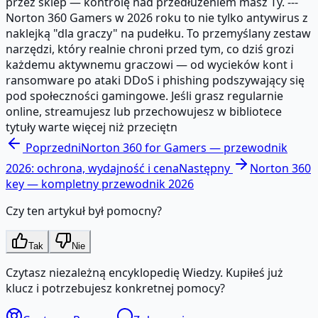
przez sklep — kontrolę nad przedłużeniem masz Ty. ---
Norton 360 Gamers w 2026 roku to nie tylko antywirus z
naklejką "dla graczy" na pudełku. To przemyślany zestaw
narzędzi, który realnie chroni przed tym, co dziś grozi
każdemu aktywnemu graczowi — od wycieków kont i
ransomware po ataki DDoS i phishing podszywający się
pod społeczności gamingowe. Jeśli grasz regularnie
online, streamujesz lub przechowujesz w bibliotece
tytuły warte więcej niż przeciętn
Poprzedni
Norton 360 for Gamers — przewodnik
2026: ochrona, wydajność i cena
Następny
Norton 360
key — kompletny przewodnik 2026
Czy ten artykuł był pomocny?
Tak
Nie
Czytasz niezależną encyklopedię Wiedzy. Kupiłeś już
klucz i potrzebujesz konkretnej pomocy?