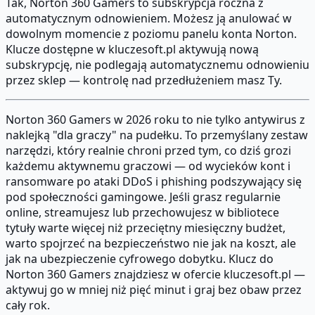
Tak, Norton 360 Gamers to subskrypcja roczna z
automatycznym odnowieniem. Możesz ją anulować w
dowolnym momencie z poziomu panelu konta Norton.
Klucze dostępne w kluczesoft.pl aktywują nową
subskrypcję, nie podlegają automatycznemu odnowieniu
przez sklep — kontrolę nad przedłużeniem masz Ty.
Norton 360 Gamers w 2026 roku to nie tylko antywirus z
naklejką "dla graczy" na pudełku. To przemyślany zestaw
narzędzi, który realnie chroni przed tym, co dziś grozi
każdemu aktywnemu graczowi — od wycieków kont i
ransomware po ataki DDoS i phishing podszywający się
pod społeczności gamingowe. Jeśli grasz regularnie
online, streamujesz lub przechowujesz w bibliotece
tytuły warte więcej niż przeciętny miesięczny budżet,
warto spojrzeć na bezpieczeństwo nie jak na koszt, ale
jak na ubezpieczenie cyfrowego dobytku. Klucz do
Norton 360 Gamers znajdziesz w ofercie kluczesoft.pl —
aktywuj go w mniej niż pięć minut i graj bez obaw przez
cały rok.