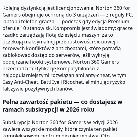
Kolejną dystynkcją jest licencjonowanie. Norton 360 for
Gamers obejmuje ochroną do 3 urządzeń — z reguły PC,
laptop i telefon gracza — podczas gdy edycja Premium
oferuje 10 stanowisk. Kompromis jest świadomy: gracze
rzadko zarządzają flotą dziesięciu maszyn, za to
oczekują maksymalnej przepustowości sieciowej i
zerowych konfliktów z anticheatami, które potrafią
zablokować dostęp do serwerów, jeśli wykryją
podejrzane hooki systemowe. Norton 360 Gamers
przechodzi certyfikację kompatybilności z
najpopularniejszymi rozwiązaniami anty-cheat, w tym
Easy Anti-Cheat, BattlEye i Ricochet, eliminując ryzyko
fałszywie pozytywnych banów.
Pełna zawartość pakietu — co dostajesz w
ramach subskrypcji w 2026 roku
Subskrypcja Norton 360 for Gamers w edycji 2026
zawiera wszystkie moduły, które czynią ten pakiet
kompleksowym centrum bezpieczeństwa. Oto