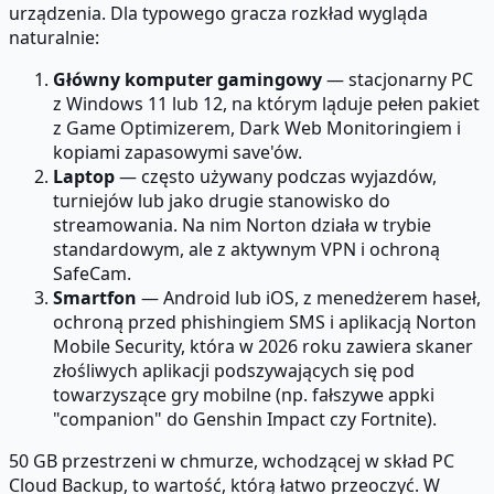
urządzenia. Dla typowego gracza rozkład wygląda
naturalnie:
Główny komputer gamingowy
— stacjonarny PC
z Windows 11 lub 12, na którym ląduje pełen pakiet
z Game Optimizerem, Dark Web Monitoringiem i
kopiami zapasowymi save'ów.
Laptop
— często używany podczas wyjazdów,
turniejów lub jako drugie stanowisko do
streamowania. Na nim Norton działa w trybie
standardowym, ale z aktywnym VPN i ochroną
SafeCam.
Smartfon
— Android lub iOS, z menedżerem haseł,
ochroną przed phishingiem SMS i aplikacją Norton
Mobile Security, która w 2026 roku zawiera skaner
złośliwych aplikacji podszywających się pod
towarzyszące gry mobilne (np. fałszywe appki
"companion" do Genshin Impact czy Fortnite).
50 GB przestrzeni w chmurze, wchodzącej w skład PC
Cloud Backup, to wartość, którą łatwo przeoczyć. W