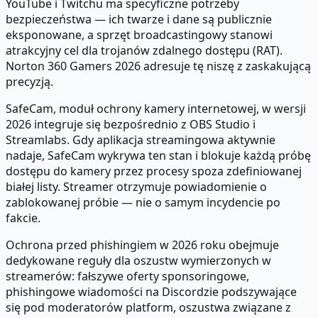
YouTube i Twitchu ma specyficzne potrzeby
bezpieczeństwa — ich twarze i dane są publicznie
eksponowane, a sprzęt broadcastingowy stanowi
atrakcyjny cel dla trojanów zdalnego dostępu (RAT).
Norton 360 Gamers 2026 adresuje tę niszę z zaskakującą
precyzją.
SafeCam, moduł ochrony kamery internetowej, w wersji
2026 integruje się bezpośrednio z OBS Studio i
Streamlabs. Gdy aplikacja streamingowa aktywnie
nadaje, SafeCam wykrywa ten stan i blokuje każdą próbę
dostępu do kamery przez procesy spoza zdefiniowanej
białej listy. Streamer otrzymuje powiadomienie o
zablokowanej próbie — nie o samym incydencie po
fakcie.
Ochrona przed phishingiem w 2026 roku obejmuje
dedykowane reguły dla oszustw wymierzonych w
streamerów: fałszywe oferty sponsoringowe,
phishingowe wiadomości na Discordzie podszywające
się pod moderatorów platform, oszustwa związane z