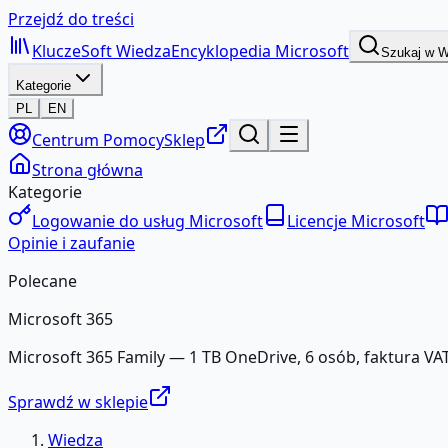
Przejdź do treści
KluczeSoft
Wiedza
Encyklopedia Microsoft
Szukaj w 
Kategorie
PL
EN
Centrum Pomocy
Sklep
Strona główna
Kategorie
Logowanie do usług Microsoft
Licencje Microsoft
Opinie i zaufanie
Polecane
Microsoft 365
Microsoft 365 Family — 1 TB OneDrive, 6 osób, faktura VAT
Sprawdź w sklepie
Wiedza