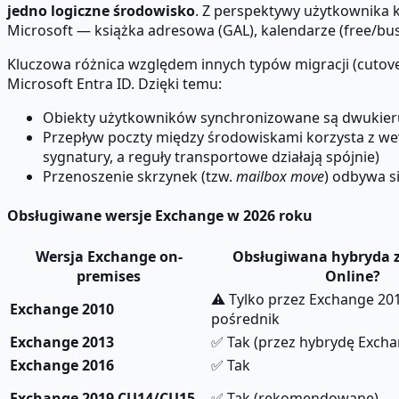
jedno logiczne środowisko
. Z perspektywy użytkownika 
Microsoft — książka adresowa (GAL), kalendarze (free/bus
Kluczowa różnica względem innych typów migracji (cutove
Microsoft Entra ID. Dzięki temu:
Obiekty użytkowników synchronizowane są dwukierun
Przepływ poczty między środowiskami korzysta z w
sygnatury, a reguły transportowe działają spójnie)
Przenoszenie skrzynek (tzw.
mailbox move
) odbywa s
Obsługiwane wersje Exchange w 2026 roku
Wersja Exchange on-
Obsługiwana hybryda 
premises
Online?
⚠ Tylko przez Exchange 201
Exchange 2010
pośrednik
Exchange 2013
✅ Tak (przez hybrydę Excha
Exchange 2016
✅ Tak
Exchange 2019 CU14/CU15
✅ Tak (rekomendowane)