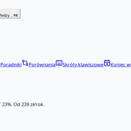
Wiedzy…
⌘K
Poradniki
Porównania
Skróty klawiszowe
Koniec w
 23%. Od 239 zł/rok.