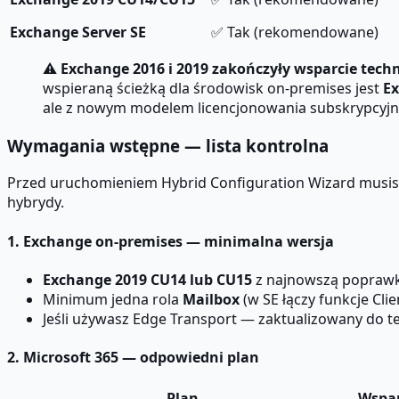
Exchange Server SE
✅ Tak (rekomendowane)
⚠
Exchange 2016 i 2019 zakończyły wsparcie techn
wspieraną ścieżką dla środowisk on-premises jest
Ex
ale z nowym modelem licencjonowania subskrypcyjne
Wymagania wstępne — lista kontrolna
Przed uruchomieniem Hybrid Configuration Wizard musis
hybrydy.
1. Exchange on-premises — minimalna wersja
Exchange 2019 CU14 lub CU15
z najnowszą poprawk
Minimum jedna rola
Mailbox
(w SE łączy funkcje Clie
Jeśli używasz Edge Transport — zaktualizowany do te
2. Microsoft 365 — odpowiedni plan
Plan
Wspar