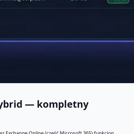
Hybrid — kompletny
az Exchange Online (część Microsoft 365) funkcjon