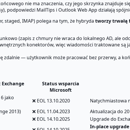
końcowego nie ma znaczenia, czy jego skrzynka znajduje s
y), podpowiedzi MailTips i Outlook Web App działają spójni
r, staged, IMAP) polega na tym, że hybryda
tworzy trwałą 
kowo (zapis z chmury nie wraca do lokalnego AD, ale odcz
ewnętrznych konektorów, więc wiadomości traktowane są 
ię zdalnie — użytkownik może pracować bez przerwy, a ko
z Exchange
Status wsparcia
Microsoft
6 jako
❌ EOL 13.10.2020
Natychmiastowa m
nge 2013)
❌ EOL 11.04.2023
Aktualizacja do 
❌ EOL 14.10.2025
Upgrade do Excha
In-place upgrade
❌ EOL 14.10.2025