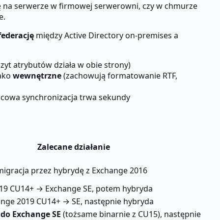
ię na serwerze w firmowej serwerowni, czy w chmurze
e.
federację
między Active Directory on-premises a
yt atrybutów działa w obie strony)
jako
wewnętrzne
(zachowują formatowanie RTF,
ńcowa synchronizacja trwa sekundy
Zalecane działanie
igracja przez hybrydę z Exchange 2016
2019 CU14+ → Exchange SE, potem hybryda
nge 2019 CU14+ → SE, następnie hybryda
 do Exchange SE
(tożsame binarnie z CU15), następnie