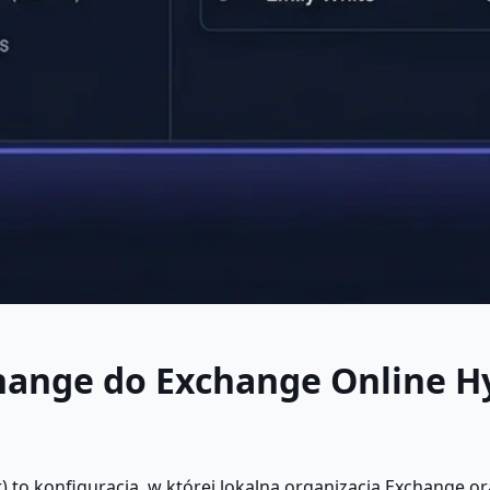
change do Exchange Online 
o konfiguracja, w której lokalna organizacja Exchange or