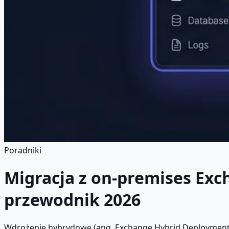
Poradniki
Migracja z on-premises Ex
przewodnik 2026
Wdrożenie hybrydowe (ang. Exchange Hybrid Deployment) t