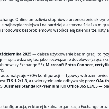
xchange Online umożliwia stopniowe przenoszenie skrzyne
e najbezpieczniejsza i najbardziej elastyczna ścieżka mig
 środowisk bezproblemowo współdzielą kalendarze, listy ad
aździernika 2025
— dalsze użytkowanie bez migracji to ry
ji
— sprawdza się też jako rozwiązanie docelowe (część skr
ub nowszy Exchange SE),
Microsoft Entra Connect
,
certyfi
NS
automatyzuje ~90% konfiguracji — typowy wdrożeniowiec 
jest
TLS 1.2/1.3
, a uwierzytelnianie odbywa się przez
OAuth
65 Business Standard/Premium
lub
Office 365 E3/E5
— pla
to konfiguracja, w której lokalna organizacja Exchange oraz