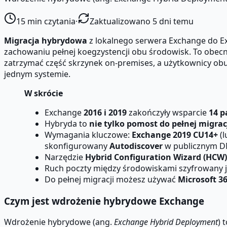
15
min czytania
·
Zaktualizowano 5 dni temu
Migracja hybrydowa
z lokalnego serwera Exchange do E
zachowaniu pełnej koegzystencji obu środowisk. To obecni
zatrzymać część skrzynek on-premises, a użytkownicy obu
jednym systemie.
W skrócie
Exchange
2016 i 2019
zakończyły wsparcie
14 p
Hybryda to
nie tylko pomost do pełnej migrac
Wymagania kluczowe:
Exchange 2019 CU14+
(l
skonfigurowany
Autodiscover
w publicznym D
Narzędzie
Hybrid Configuration Wizard (HCW)
Ruch poczty między środowiskami szyfrowany 
Do pełnej migracji możesz używać
Microsoft 3
Czym jest wdrożenie hybrydowe Exchange
Wdrożenie hybrydowe (ang.
Exchange Hybrid Deployment
) 