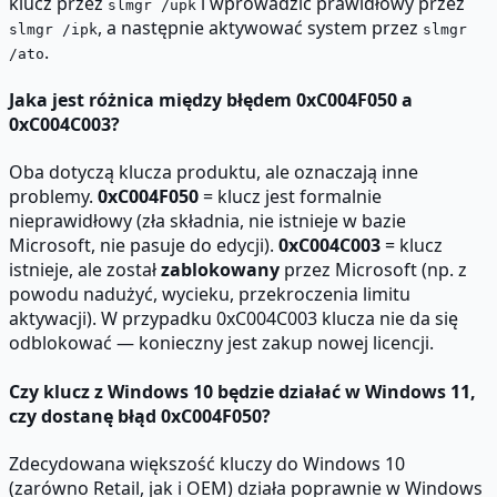
klucz przez
i wprowadzić prawidłowy przez
slmgr /upk
, a następnie aktywować system przez
slmgr /ipk
slmgr
.
/ato
Jaka jest różnica między błędem 0xC004F050 a
0xC004C003?
Oba dotyczą klucza produktu, ale oznaczają inne
problemy.
0xC004F050
= klucz jest formalnie
nieprawidłowy (zła składnia, nie istnieje w bazie
Microsoft, nie pasuje do edycji).
0xC004C003
= klucz
istnieje, ale został
zablokowany
przez Microsoft (np. z
powodu nadużyć, wycieku, przekroczenia limitu
aktywacji). W przypadku 0xC004C003 klucza nie da się
odblokować — konieczny jest zakup nowej licencji.
Czy klucz z Windows 10 będzie działać w Windows 11,
czy dostanę błąd 0xC004F050?
Zdecydowana większość kluczy do Windows 10
(zarówno Retail, jak i OEM) działa poprawnie w Windows