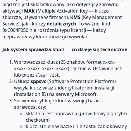
błąd ten jest sklasyfikowany jako dotyczący zarówno
aktywacji
MAK
(Multiple Activation Key — klucze
zbiorcze, używane w firmach),
KMS
(Key Management
Service), jak i kluczy
detalicznych
. To ważne: kod
0xC004F050 nie rozróżnia typu licencji — każdy
nieprawidłowy klucz może go wywołać.
Jak system sprawdza klucz — co dzieje się technicznie
Wprowadzasz klucz (25 znaków, format
XXXXX-
) ręcznie w Ustawieniach
XXXXX-XXXXX-XXXXX-XXXXX
lub przez
.
slmgr /ipk
Usługa
sppsvc
(Software Protection Platform)
wysyła klucz wraz z identyfikatorem instalacji
(Installation ID) na serwery Microsoft.
Serwer weryfikuje klucz w swojej bazie —
sprawdza, czy:
składnia jest poprawna (prawidłowy algorytm
checksum)
klucz istnieje w bazie i nie został zablokowany