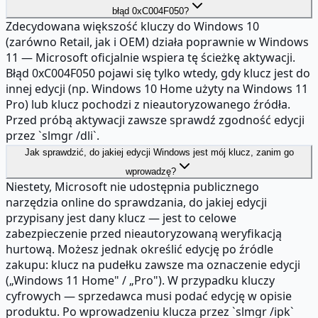
błąd 0xC004F050?
Zdecydowana większość kluczy do Windows 10
(zarówno Retail, jak i OEM) działa poprawnie w Windows
11 — Microsoft oficjalnie wspiera tę ścieżkę aktywacji.
Błąd 0xC004F050 pojawi się tylko wtedy, gdy klucz jest do
innej edycji (np. Windows 10 Home użyty na Windows 11
Pro) lub klucz pochodzi z nieautoryzowanego źródła.
Przed próbą aktywacji zawsze sprawdź zgodność edycji
przez `slmgr /dli`.
Jak sprawdzić, do jakiej edycji Windows jest mój klucz, zanim go
wprowadzę?
Niestety, Microsoft nie udostępnia publicznego
narzędzia online do sprawdzania, do jakiej edycji
przypisany jest dany klucz — jest to celowe
zabezpieczenie przed nieautoryzowaną weryfikacją
hurtową. Możesz jednak określić edycję po źródle
zakupu: klucz na pudełku zawsze ma oznaczenie edycji
(„Windows 11 Home" / „Pro"). W przypadku kluczy
cyfrowych — sprzedawca musi podać edycję w opisie
produktu. Po wprowadzeniu klucza przez `slmgr /ipk`