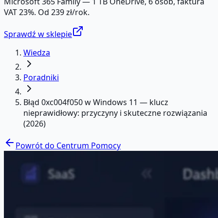
Microsoft 365 Family — 1 TB OneDrive, 6 osób, faktura
VAT 23%. Od 239 zł/rok.
Sprawdź w sklepie
Wiedza
Poradniki
Błąd 0xc004f050 w Windows 11 — klucz
nieprawidłowy: przyczyny i skuteczne rozwiązania
(2026)
Powrót do Centrum Pomocy