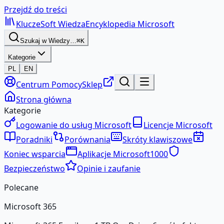
Przejdź do treści
KluczeSoft
Wiedza
Encyklopedia Microsoft
Szukaj w Wiedzy…
⌘K
Kategorie
PL
EN
Centrum Pomocy
Sklep
Strona główna
Kategorie
Logowanie do usług Microsoft
Licencje Microsoft
Poradniki
Porównania
Skróty klawiszowe
Koniec wsparcia
Aplikacje Microsoft
1000
Bezpieczeństwo
Opinie i zaufanie
Polecane
Microsoft 365