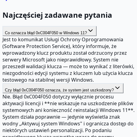
Najczęściej zadawane pytania
Co oznacza błąd 0xC004F050 w Windows 11?
Jest to komunikat Usługi Ochrony Oprogramowania
(Software Protection Service), który informuje, że
wprowadzony klucz produktu został odrzucony przez
serwery Microsoft jako nieprawidłowy. System nie
przeszedł walidacji klucza — może to wynikać z literówki,
niezgodności edycji systemu z kluczem lub użycia klucza
testowego na stabilnej wersji Windows.
Czy błąd 0xC004F050 oznacza, że system jest uszkodzony?
Nie. Błąd 0xC004F050 dotyczy wyłącznie procesu
aktywacji licencji i **nie wskazuje na uszkodzenie plików
systemowych ani konieczność reinstalacji Windows 11**.
System działa poprawnie — jedynie wyświetla znak
wodny „Aktywuj system Windows" i ogranicza dostęp do
niektórych ustawień personalizacji. Po podaniu
prawidłowego klucza wszystko wraca do normy.