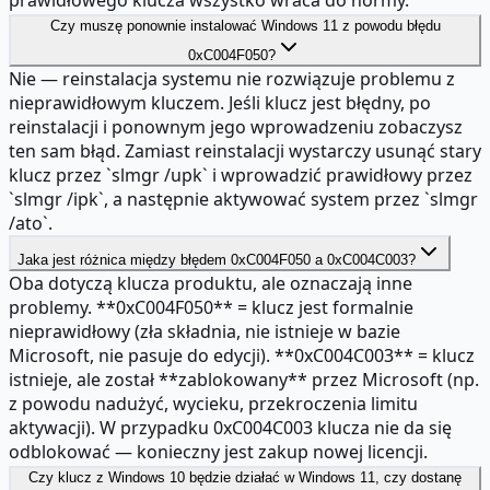
Czy muszę ponownie instalować Windows 11 z powodu błędu
0xC004F050?
Nie — reinstalacja systemu nie rozwiązuje problemu z
nieprawidłowym kluczem. Jeśli klucz jest błędny, po
reinstalacji i ponownym jego wprowadzeniu zobaczysz
ten sam błąd. Zamiast reinstalacji wystarczy usunąć stary
klucz przez `slmgr /upk` i wprowadzić prawidłowy przez
`slmgr /ipk`, a następnie aktywować system przez `slmgr
/ato`.
Jaka jest różnica między błędem 0xC004F050 a 0xC004C003?
Oba dotyczą klucza produktu, ale oznaczają inne
problemy. **0xC004F050** = klucz jest formalnie
nieprawidłowy (zła składnia, nie istnieje w bazie
Microsoft, nie pasuje do edycji). **0xC004C003** = klucz
istnieje, ale został **zablokowany** przez Microsoft (np.
z powodu nadużyć, wycieku, przekroczenia limitu
aktywacji). W przypadku 0xC004C003 klucza nie da się
odblokować — konieczny jest zakup nowej licencji.
Czy klucz z Windows 10 będzie działać w Windows 11, czy dostanę