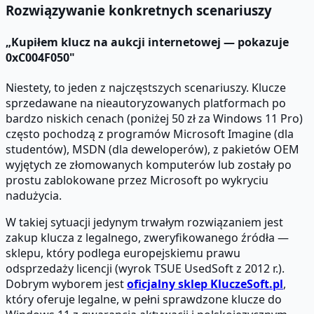
Rozwiązywanie konkretnych scenariuszy
„Kupiłem klucz na aukcji internetowej — pokazuje
0xC004F050"
Niestety, to jeden z najczęstszych scenariuszy. Klucze
sprzedawane na nieautoryzowanych platformach po
bardzo niskich cenach (poniżej 50 zł za Windows 11 Pro)
często pochodzą z programów Microsoft Imagine (dla
studentów), MSDN (dla deweloperów), z pakietów OEM
wyjętych ze złomowanych komputerów lub zostały po
prostu zablokowane przez Microsoft po wykryciu
nadużycia.
W takiej sytuacji jedynym trwałym rozwiązaniem jest
zakup klucza z legalnego, zweryfikowanego źródła —
sklepu, który podlega europejskiemu prawu
odsprzedaży licencji (wyrok TSUE UsedSoft z 2012 r.).
Dobrym wyborem jest
oficjalny sklep KluczeSoft.pl
,
który oferuje legalne, w pełni sprawdzone klucze do