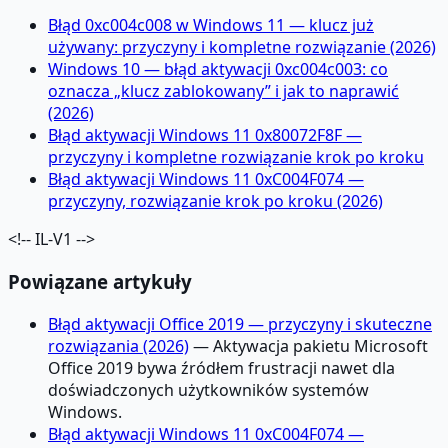
Błąd 0xc004c008 w Windows 11 — klucz już
używany: przyczyny i kompletne rozwiązanie (2026)
Windows 10 — błąd aktywacji 0xc004c003: co
oznacza „klucz zablokowany” i jak to naprawić
(2026)
Błąd aktywacji Windows 11 0x80072F8F —
przyczyny i kompletne rozwiązanie krok po kroku
Błąd aktywacji Windows 11 0xC004F074 —
przyczyny, rozwiązanie krok po kroku (2026)
<!-- IL-V1 -->
Powiązane artykuły
Błąd aktywacji Office 2019 — przyczyny i skuteczne
rozwiązania (2026)
— Aktywacja pakietu Microsoft
Office 2019 bywa źródłem frustracji nawet dla
doświadczonych użytkowników systemów
Windows.
Błąd aktywacji Windows 11 0xC004F074 —