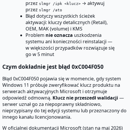
przez
→ aktywuj
slmgr /ipk <klucz>
przez
slmgr /ato
Błąd dotyczy wszystkich ścieżek
aktywacji: kluczy detalicznych (Retail),
OEM, MAK (volume) i KMS
Problem
nie oznacza
uszkodzenia
systemu ani konieczności reinstalacji —
w większości przypadków rozwiązuje się
go w 5 minut
Czym dokładnie jest błąd 0xC004F050
Błąd 0xC004F050 pojawia się w momencie, gdy system
Windows 11 próbuje zweryfikować klucz produktu na
serwerach aktywacyjnych Microsoft i otrzymuje
odpowiedź odmowną.
Klucz nie przeszedł walidacji
—
serwer uznał go za niepoprawny składniowo,
nieprzypisany do tej edycji systemu lub przeznaczony do
innego kanału licencjonowania.
W oficjalnej dokumentacji Microsoft (stan na maj 2026)