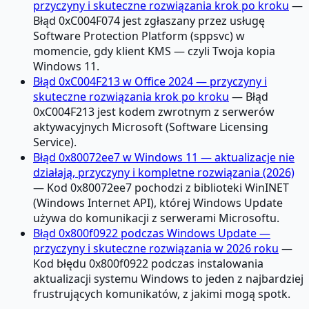
przyczyny i skuteczne rozwiązania krok po kroku
—
Błąd 0xC004F074 jest zgłaszany przez usługę
Software Protection Platform (sppsvc) w
momencie, gdy klient KMS — czyli Twoja kopia
Windows 11.
Błąd 0xC004F213 w Office 2024 — przyczyny i
skuteczne rozwiązania krok po kroku
— Błąd
0xC004F213 jest kodem zwrotnym z serwerów
aktywacyjnych Microsoft (Software Licensing
Service).
Błąd 0x80072ee7 w Windows 11 — aktualizacje nie
działają, przyczyny i kompletne rozwiązania (2026)
— Kod 0x80072ee7 pochodzi z biblioteki WinINET
(Windows Internet API), której Windows Update
używa do komunikacji z serwerami Microsoftu.
Błąd 0x800f0922 podczas Windows Update —
przyczyny i skuteczne rozwiązania w 2026 roku
—
Kod błędu 0x800f0922 podczas instalowania
aktualizacji systemu Windows to jeden z najbardziej
frustrujących komunikatów, z jakimi mogą spotk.