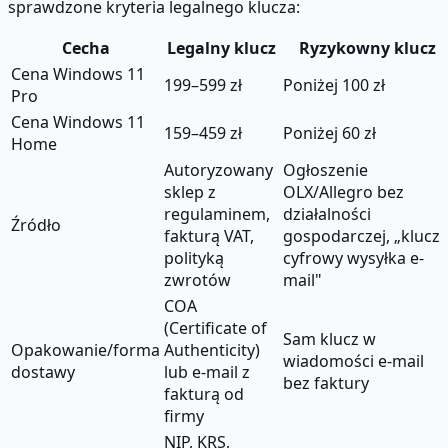
sprawdzone kryteria legalnego klucza:
Cecha
Legalny klucz
Ryzykowny klucz
Cena Windows 11
199–599 zł
Poniżej 100 zł
Pro
Cena Windows 11
159–459 zł
Poniżej 60 zł
Home
Autoryzowany
Ogłoszenie
sklep z
OLX/Allegro bez
regulaminem,
działalności
Źródło
fakturą VAT,
gospodarczej, „klucz
polityką
cyfrowy wysyłka e-
zwrotów
mail"
COA
(Certificate of
Sam klucz w
Opakowanie/forma
Authenticity)
wiadomości e-mail
dostawy
lub e-mail z
bez faktury
fakturą od
firmy
NIP, KRS,