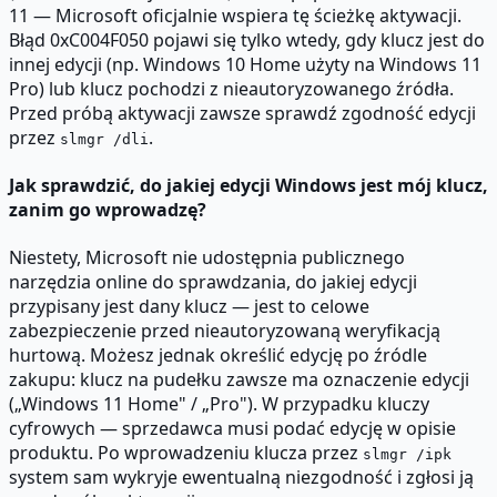
11 — Microsoft oficjalnie wspiera tę ścieżkę aktywacji.
Błąd 0xC004F050 pojawi się tylko wtedy, gdy klucz jest do
innej edycji (np. Windows 10 Home użyty na Windows 11
Pro) lub klucz pochodzi z nieautoryzowanego źródła.
Przed próbą aktywacji zawsze sprawdź zgodność edycji
przez
.
slmgr /dli
Jak sprawdzić, do jakiej edycji Windows jest mój klucz,
zanim go wprowadzę?
Niestety, Microsoft nie udostępnia publicznego
narzędzia online do sprawdzania, do jakiej edycji
przypisany jest dany klucz — jest to celowe
zabezpieczenie przed nieautoryzowaną weryfikacją
hurtową. Możesz jednak określić edycję po źródle
zakupu: klucz na pudełku zawsze ma oznaczenie edycji
(„Windows 11 Home" / „Pro"). W przypadku kluczy
cyfrowych — sprzedawca musi podać edycję w opisie
produktu. Po wprowadzeniu klucza przez
slmgr /ipk
system sam wykryje ewentualną niezgodność i zgłosi ją