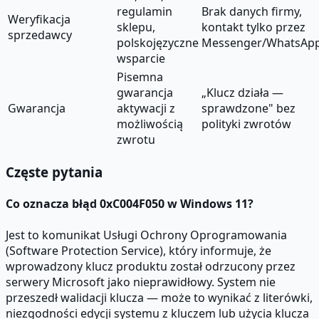
regulamin
Brak danych firmy,
Weryfikacja
sklepu,
kontakt tylko przez
sprzedawcy
polskojęzyczne
Messenger/WhatsAp
wsparcie
Pisemna
gwarancja
„Klucz działa —
Gwarancja
aktywacji z
sprawdzone" bez
możliwością
polityki zwrotów
zwrotu
Częste pytania
Co oznacza błąd 0xC004F050 w Windows 11?
Jest to komunikat Usługi Ochrony Oprogramowania
(Software Protection Service), który informuje, że
wprowadzony klucz produktu został odrzucony przez
serwery Microsoft jako nieprawidłowy. System nie
przeszedł walidacji klucza — może to wynikać z literówki,
niezgodności edycji systemu z kluczem lub użycia klucza