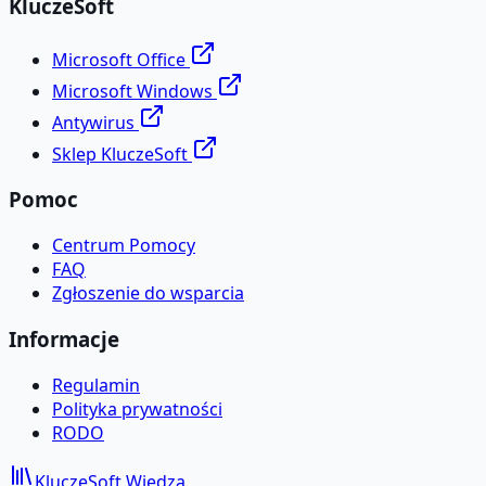
KluczeSoft
Microsoft Office
Microsoft Windows
Antywirus
Sklep KluczeSoft
Pomoc
Centrum Pomocy
FAQ
Zgłoszenie do wsparcia
Informacje
Regulamin
Polityka prywatności
RODO
KluczeSoft
Wiedza