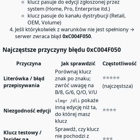
klucz pasuje do edycji zgłoszonej przez
system (Home, Pro, Enterprise itd.)
klucz pasuje do kanału dystrybucji (Retail,
OEM, Volume)
Jeśli którykolwiek z warunków nie jest spełniony →
serwer zwraca błąd
0xC004F050
.
Najczęstsze przyczyny błędu 0xC004F050
Przyczyna
Jak sprawdzić
Częstotliwość
Porównaj klucz
⭐⭐⭐⭐⭐
Literówka / błąd
znak po znaku;
przepisywania
zwróć uwagę na
(najczęstsza)
B/8, G/6, Q/O, V/U
pokaże
slmgr /dli
inną edycję niż ta,
⭐⭐⭐⭐
Niezgodność edycji
do której masz
klucz
Sprawdź, czy klucz
Klucz testowy /
nie pochodzi z
⭐⭐⭐
Insider na