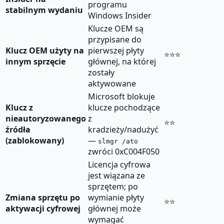
programu
stabilnym wydaniu
Windows Insider
Klucze OEM są
przypisane do
Klucz OEM użyty na
pierwszej płyty
⭐⭐⭐
innym sprzęcie
głównej, na której
zostały
aktywowane
Microsoft blokuje
Klucz z
klucze pochodzące
nieautoryzowanego
z
⭐⭐
źródła
kradzieży/nadużyć
(zablokowany)
—
slmgr /ato
zwróci 0xC004F050
Licencja cyfrowa
jest wiązana ze
sprzętem; po
Zmiana sprzętu po
wymianie płyty
⭐⭐
aktywacji cyfrowej
głównej może
wymagać