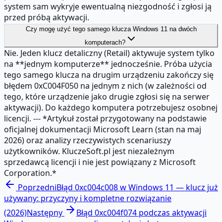
system sam wykryje ewentualną niezgodność i zgłosi ją
przed próbą aktywacji.
Czy mogę użyć tego samego klucza Windows 11 na dwóch
komputerach?
Nie. Jeden klucz detaliczny (Retail) aktywuje system tylko
na **jednym komputerze** jednocześnie. Próba użycia
tego samego klucza na drugim urządzeniu zakończy się
błędem 0xC004F050 na jednym z nich (w zależności od
tego, które urządzenie jako drugie zgłosi się na serwer
aktywacji). Do każdego komputera potrzebujesz osobnej
licencji. --- *Artykuł został przygotowany na podstawie
oficjalnej dokumentacji Microsoft Learn (stan na maj
2026) oraz analizy rzeczywistych scenariuszy
użytkowników. KluczeSoft.pl jest niezależnym
sprzedawcą licencji i nie jest powiązany z Microsoft
Corporation.*
Poprzedni
Błąd 0xc004c008 w Windows 11 — klucz już
używany: przyczyny i kompletne rozwiązanie
(2026)
Następny
Błąd 0xc004f074 podczas aktywacji