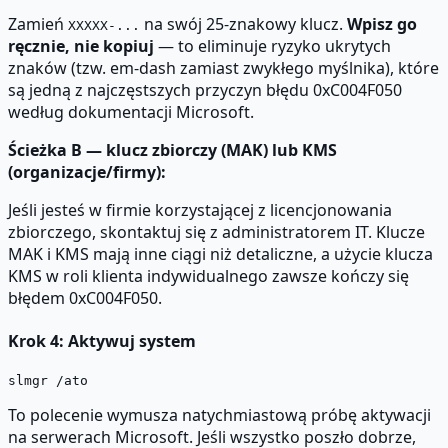
Zamień
na swój 25-znakowy klucz.
Wpisz go
XXXXX-...
ręcznie, nie kopiuj
— to eliminuje ryzyko ukrytych
znaków (tzw. em-dash zamiast zwykłego myślnika), które
są jedną z najczęstszych przyczyn błędu 0xC004F050
według dokumentacji Microsoft.
Ścieżka B — klucz zbiorczy (MAK) lub KMS
(organizacje/firmy):
Jeśli jesteś w firmie korzystającej z licencjonowania
zbiorczego, skontaktuj się z administratorem IT. Klucze
MAK i KMS mają inne ciągi niż detaliczne, a użycie klucza
KMS w roli klienta indywidualnego zawsze kończy się
błędem 0xC004F050.
Krok 4: Aktywuj system
To polecenie wymusza natychmiastową próbę aktywacji
na serwerach Microsoft. Jeśli wszystko poszło dobrze,