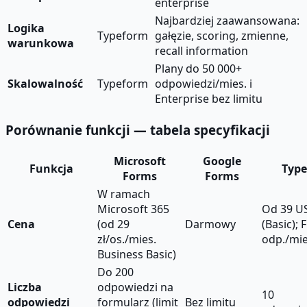
enterprise
Najbardziej zaawansowana:
Logika
Typeform
gałęzie, scoring, zmienne,
warunkowa
recall information
Plany do 50 000+
Skalowalność
Typeform
odpowiedzi/mies. i
Enterprise bez limitu
Porównanie funkcji — tabela specyfikacji
Microsoft
Google
Funkcja
Typ
Forms
Forms
W ramach
Microsoft 365
Od 39 U
Cena
(od 29
Darmowy
(Basic); 
zł/os./mies.
odp./mie
Business Basic)
Do 200
Liczba
odpowiedzi na
10
odpowiedzi
formularz (limit
Bez limitu