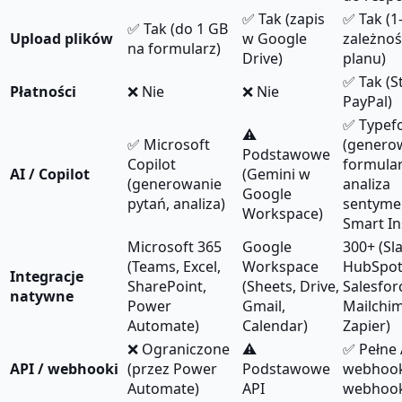
✅ Tak (zapis
✅ Tak (1
✅ Tak (do 1 GB
Upload plików
w Google
zależnoś
na formularz)
Drive)
planu)
✅ Tak (St
Płatności
❌ Nie
❌ Nie
PayPal)
✅ Typef
⚠
✅ Microsoft
(genero
Podstawowe
Copilot
formular
AI / Copilot
(Gemini w
(generowanie
analiza
Google
pytań, analiza)
sentyme
Workspace)
Smart In
Microsoft 365
Google
300+ (Sla
(Teams, Excel,
Workspace
HubSpot
Integracje
SharePoint,
(Sheets, Drive,
Salesfor
natywne
Power
Gmail,
Mailchi
Automate)
Calendar)
Zapier)
❌ Ograniczone
⚠
✅ Pełne 
API / webhooki
(przez Power
Podstawowe
webhook
Automate)
API
webhook