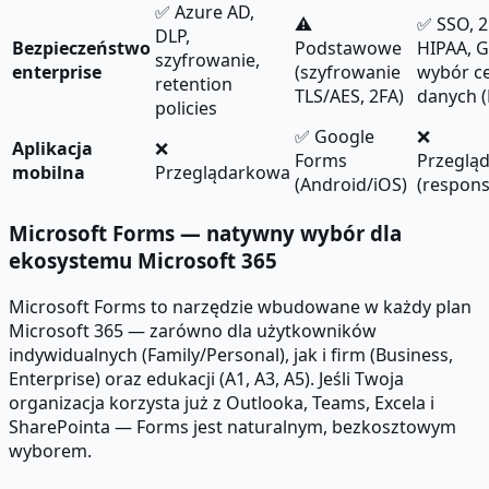
✅ Azure AD,
⚠
✅ SSO, 2
DLP,
Bezpieczeństwo
Podstawowe
HIPAA, 
szyfrowanie,
enterprise
(szyfrowanie
wybór c
retention
TLS/AES, 2FA)
danych 
policies
✅ Google
❌
Aplikacja
❌
Forms
Przeglą
mobilna
Przeglądarkowa
(Android/iOS)
(respon
Microsoft Forms — natywny wybór dla
ekosystemu Microsoft 365
Microsoft Forms to narzędzie wbudowane w każdy plan
Microsoft 365 — zarówno dla użytkowników
indywidualnych (Family/Personal), jak i firm (Business,
Enterprise) oraz edukacji (A1, A3, A5). Jeśli Twoja
organizacja korzysta już z Outlooka, Teams, Excela i
SharePointa — Forms jest naturalnym, bezkosztowym
wyborem.