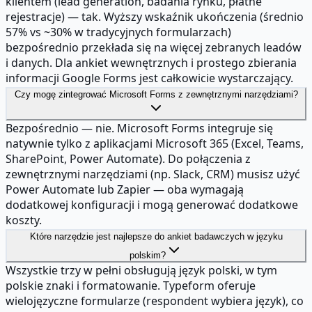
klientem (lead generation, badania rynku, płatne
rejestracje) — tak. Wyższy wskaźnik ukończenia (średnio
57% vs ~30% w tradycyjnych formularzach)
bezpośrednio przekłada się na więcej zebranych leadów
i danych. Dla ankiet wewnętrznych i prostego zbierania
informacji Google Forms jest całkowicie wystarczający.
Czy mogę zintegrować Microsoft Forms z zewnętrznymi narzędziami?
Bezpośrednio — nie. Microsoft Forms integruje się
natywnie tylko z aplikacjami Microsoft 365 (Excel, Teams,
SharePoint, Power Automate). Do połączenia z
zewnętrznymi narzędziami (np. Slack, CRM) musisz użyć
Power Automate lub Zapier — oba wymagają
dodatkowej konfiguracji i mogą generować dodatkowe
koszty.
Które narzędzie jest najlepsze do ankiet badawczych w języku
polskim?
Wszystkie trzy w pełni obsługują język polski, w tym
polskie znaki i formatowanie. Typeform oferuje
wielojęzyczne formularze (respondent wybiera język), co