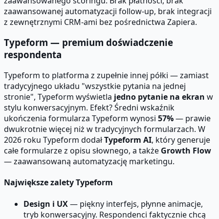
zaawansowanego scoringu. Brak płatności, brak
zaawansowanej automatyzacji follow-up, brak integracji
z zewnętrznymi CRM-ami bez pośrednictwa Zapiera.
Typeform — premium doświadczenie
respondenta
Typeform to platforma z zupełnie innej półki — zamiast
tradycyjnego układu "wszystkie pytania na jednej
stronie", Typeform wyświetla
jedno pytanie na ekran
w
stylu konwersacyjnym. Efekt? Średni wskaźnik
ukończenia formularza Typeform wynosi
57%
— prawie
dwukrotnie więcej niż w tradycyjnych formularzach. W
2026 roku Typeform dodał
Typeform AI
, który generuje
całe formularze z opisu słownego, a także
Growth Flow
— zaawansowaną automatyzację marketingu.
Największe zalety Typeform
Design i UX
— piękny interfejs, płynne animacje,
tryb konwersacyjny. Respondenci faktycznie chcą