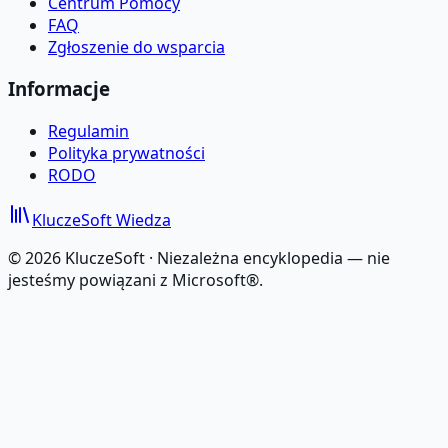
Centrum Pomocy
FAQ
Zgłoszenie do wsparcia
Informacje
Regulamin
Polityka prywatności
RODO
KluczeSoft
Wiedza
©
2026
KluczeSoft ·
Niezależna encyklopedia — nie
jesteśmy powiązani z Microsoft®.