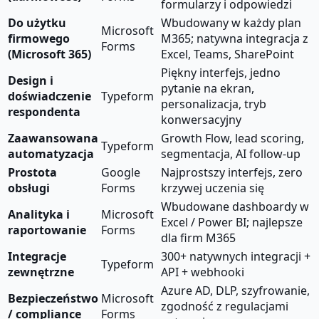
formularzy i odpowiedzi
Do użytku
Wbudowany w każdy plan
Microsoft
firmowego
M365; natywna integracja z
Forms
(Microsoft 365)
Excel, Teams, SharePoint
Piękny interfejs, jedno
Design i
pytanie na ekran,
doświadczenie
Typeform
personalizacja, tryb
respondenta
konwersacyjny
Zaawansowana
Growth Flow, lead scoring,
Typeform
automatyzacja
segmentacja, AI follow-up
Prostota
Google
Najprostszy interfejs, zero
obsługi
Forms
krzywej uczenia się
Wbudowane dashboardy w
Analityka i
Microsoft
Excel / Power BI; najlepsze
raportowanie
Forms
dla firm M365
Integracje
300+ natywnych integracji +
Typeform
zewnętrzne
API + webhooki
Azure AD, DLP, szyfrowanie,
Bezpieczeństwo
Microsoft
zgodność z regulacjami
/ compliance
Forms