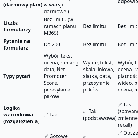
odpowie
(darmowy plan)
w wersji
darmowej)
Bez limitu (w
Liczba
ramach planu
Bez limitu
Bez limi
formularzy
M365)
Pytania na
Do 200
Bez limitu
Bez limi
formularz
Wybór, tekst,
ocena, ranking,
Wybór, tekst,
Wybór, t
data, Net
skala liniowa,
ocena, r
Typy pytań
Promoter
siatka, data,
płatności
Score,
przesyłanie
wideo, pl
przesyłanie
plików
ocena, m
plików
✅ Tak
Logika
✅ Tak
(zaawan
warunkowa
✅ Tak
(podstawowa)
zmienne,
(rozgałęzienia)
recall)
✅ Obsze
✅ Gotowe
✅