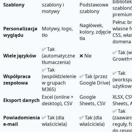
bibliote
Szablony
szablony i
Podstawowe
szablon
motywy
szablony
premiu
Pełna: br
Nagłówek,
Personalizacja
Motywy, logo,
własne f
kolory, zdjęcie
wyglądu
tło
CSS, wła
tła
domena
✅ Tak
✅ Tak (w
Wiele języków
(automatyczne
❌ Nie
Growth+
tłumaczenia)
✅ Tak
✅ Tak
Współpraca
(współdzielenie
✅ Tak (przez
(workspa
zespołowa
w grupach
Google Drive)
użytkow
M365)
Excel (online +
Google
XLSX, CS
Eksport danych
desktop), CSV
Sheets, CSV
Sheets, 
✅ Tak
Powiadomienia
✅ Tak (dla
✅ Tak (dla
(zaawan
e-mail
właściciela)
właściciela)
reguły, 
do resp