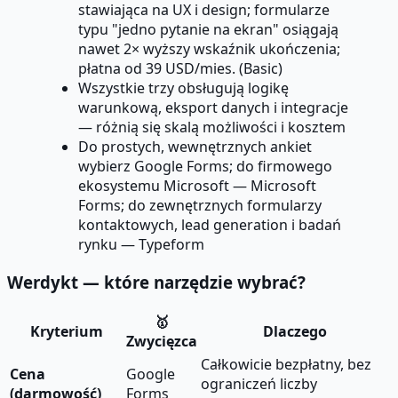
stawiająca na UX i design; formularze
typu "jedno pytanie na ekran" osiągają
nawet 2× wyższy wskaźnik ukończenia;
płatna od 39 USD/mies. (Basic)
Wszystkie trzy obsługują logikę
warunkową, eksport danych i integracje
— różnią się skalą możliwości i kosztem
Do prostych, wewnętrznych ankiet
wybierz Google Forms; do firmowego
ekosystemu Microsoft — Microsoft
Forms; do zewnętrznych formularzy
kontaktowych, lead generation i badań
rynku — Typeform
Werdykt — które narzędzie wybrać?
🥇
Kryterium
Dlaczego
Zwycięzca
Całkowicie bezpłatny, bez
Cena
Google
ograniczeń liczby
(darmowość)
Forms