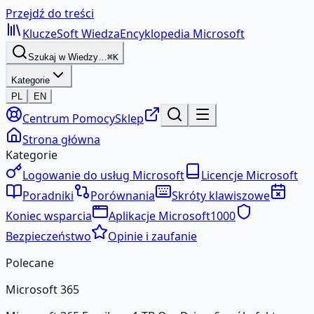
Przejdź do treści
KluczeSoft
Wiedza
Encyklopedia Microsoft
Szukaj w Wiedzy…
⌘K
Kategorie
PL
EN
Centrum Pomocy
Sklep
Strona główna
Kategorie
Logowanie do usług Microsoft
Licencje Microsoft
Poradniki
Porównania
Skróty klawiszowe
Koniec wsparcia
Aplikacje Microsoft
1000
Bezpieczeństwo
Opinie i zaufanie
Polecane
Microsoft 365