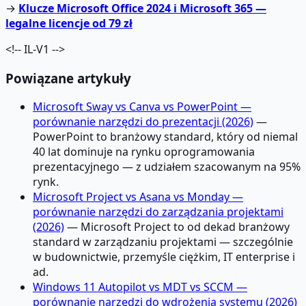
→
Klucze Microsoft Office 2024 i Microsoft 365 —
legalne licencje od 79 zł
<!-- IL-V1 -->
Powiązane artykuły
Microsoft Sway vs Canva vs PowerPoint —
porównanie narzędzi do prezentacji (2026)
—
PowerPoint to branżowy standard, który od niemal
40 lat dominuje na rynku oprogramowania
prezentacyjnego — z udziałem szacowanym na 95%
rynk.
Microsoft Project vs Asana vs Monday —
porównanie narzędzi do zarządzania projektami
(2026)
— Microsoft Project to od dekad branżowy
standard w zarządzaniu projektami — szczególnie
w budownictwie, przemyśle ciężkim, IT enterprise i
ad.
Windows 11 Autopilot vs MDT vs SCCM —
porównanie narzędzi do wdrożenia systemu (2026)