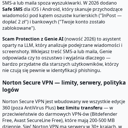
SMS-a lub maila spoza wyszukiwarki. W 2026 dodano
Safe SMS
dla iOS i Android, który skanuje przychodzące
wiadomości pod kątem oszustw kurierskich ("InPost —
dopłać 2 zł") i bankowych ("Twoje konto zostało
zablokowane").
Scam Protection z Genie AI
(nowość 2026) to asystent
oparty na LLM, który analizuje podejrzane wiadomości i
screenshoty. Wklejasz treść SMS-a lub maila, Genie
odpowiada czy to oszustwo i wyjaśnia dlaczego —
bardzo przydatne dla starszych użytkowników, którzy
nie czują się pewnie w identyfikacji phishingu.
Norton Secure VPN — limity, serwery, polityka
logów
Norton Secure VPN jest wbudowany we wszystkie edycje
360 (poza AntiVirus Plus)
bez limitu transferu
— w
przeciwieństwie do darmowych VPN-ów (Bitdefender
Free, Avast SecureLine Free), które mają 200-500 MB
dziennie. Sieć Norton VPN ma serwery w 30+ krajach, w