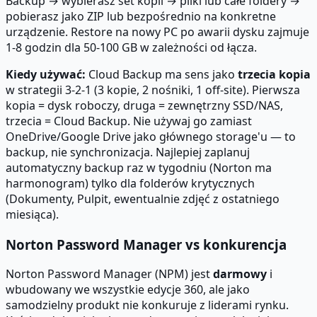
Backup → wybierasz set kopii → pliki lub całe foldery →
pobierasz jako ZIP lub bezpośrednio na konkretne
urządzenie. Restore na nowy PC po awarii dysku zajmuje
1-8 godzin dla 50-100 GB w zależności od łącza.
Kiedy używać:
Cloud Backup ma sens jako
trzecia kopia
w strategii 3-2-1 (3 kopie, 2 nośniki, 1 off-site). Pierwsza
kopia = dysk roboczy, druga = zewnętrzny SSD/NAS,
trzecia = Cloud Backup. Nie używaj go zamiast
OneDrive/Google Drive jako głównego storage'u — to
backup, nie synchronizacja. Najlepiej zaplanuj
automatyczny backup raz w tygodniu (Norton ma
harmonogram) tylko dla folderów krytycznych
(Dokumenty, Pulpit, ewentualnie zdjęć z ostatniego
miesiąca).
Norton Password Manager vs konkurencja
Norton Password Manager (NPM) jest
darmowy
i
wbudowany we wszystkie edycje 360, ale jako
samodzielny produkt nie konkuruje z liderami rynku.