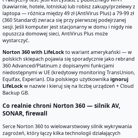
(kawiarnie, hotele, lotniska) lub robisz zakupy/przelewy z
laptopa — różnica między 49 zł (AntiVirus Plus) a 79-99 zł
(360 Standard) zwraca się przy pierwszej podejrzanej
sesji. Jeśli komputer jest stacjonarny w domu i nigdy nie
opuszcza domowej sieci, AntiVirus Plus może
wystarczyć.
Norton 360 with LifeLock
to wariant amerykański — w
polskich sklepach pojawia się sporadycznie jako rebrand
360 Advanced/Platinum z dopisanymi funkcjami
niedostępnymi w UE (kredytowy monitoring TransUnion,
Equifax, Experian). Dla polskiego użytkownika
ignoruj
LifeLock
w nazwie i kieruj się na liczbę urządzeń + Cloud
Backup GB.
Co realnie chroni Norton 360 — silnik AV,
SONAR, firewall
Serce Norton 360 to wielowarstwowy silnik wykrywania
zagrożeń, który łączy kilka technologii działających