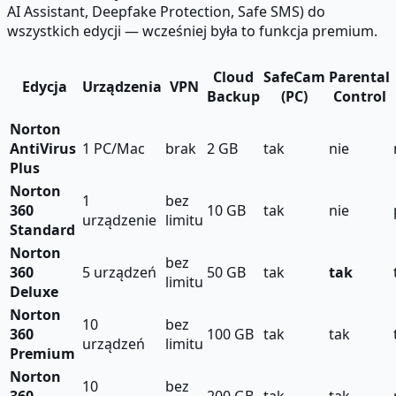
AI Assistant, Deepfake Protection, Safe SMS) do
wszystkich edycji — wcześniej była to funkcja premium.
Cloud
SafeCam
Parental
Edycja
Urządzenia
VPN
Backup
(PC)
Control
Norton
AntiVirus
1 PC/Mac
brak
2 GB
tak
nie
Plus
Norton
1
bez
360
10 GB
tak
nie
urządzenie
limitu
Standard
Norton
bez
360
5 urządzeń
50 GB
tak
tak
limitu
Deluxe
Norton
10
bez
360
100 GB
tak
tak
urządzeń
limitu
Premium
Norton
10
bez