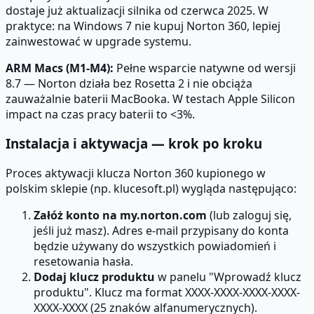
dostaje już aktualizacji silnika od czerwca 2025. W
praktyce: na Windows 7 nie kupuj Norton 360, lepiej
zainwestować w upgrade systemu.
ARM Macs (M1-M4):
Pełne wsparcie natywne od wersji
8.7 — Norton działa bez Rosetta 2 i nie obciąża
zauważalnie baterii MacBooka. W testach Apple Silicon
impact na czas pracy baterii to <3%.
Instalacja i aktywacja — krok po kroku
Proces aktywacji klucza Norton 360 kupionego w
polskim sklepie (np. klucesoft.pl) wygląda następująco:
Załóż konto na my.norton.com
(lub zaloguj się,
jeśli już masz). Adres e-mail przypisany do konta
będzie używany do wszystkich powiadomień i
resetowania hasła.
Dodaj klucz produktu
w panelu "Wprowadź klucz
produktu". Klucz ma format XXXX-XXXX-XXXX-XXXX-
XXXX-XXXX (25 znaków alfanumerycznych).