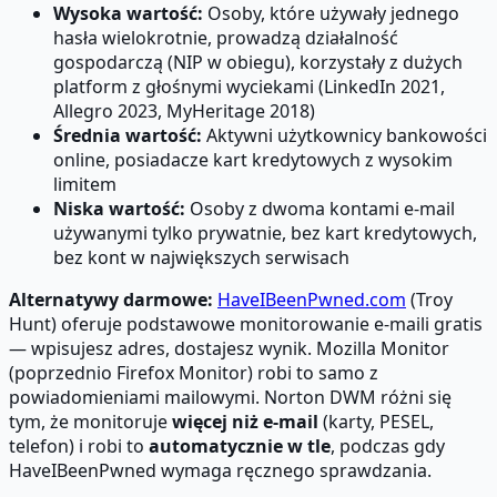
Wysoka wartość:
Osoby, które używały jednego
hasła wielokrotnie, prowadzą działalność
gospodarczą (NIP w obiegu), korzystały z dużych
platform z głośnymi wyciekami (LinkedIn 2021,
Allegro 2023, MyHeritage 2018)
Średnia wartość:
Aktywni użytkownicy bankowości
online, posiadacze kart kredytowych z wysokim
limitem
Niska wartość:
Osoby z dwoma kontami e-mail
używanymi tylko prywatnie, bez kart kredytowych,
bez kont w największych serwisach
Alternatywy darmowe:
HaveIBeenPwned.com
(Troy
Hunt) oferuje podstawowe monitorowanie e-maili gratis
— wpisujesz adres, dostajesz wynik. Mozilla Monitor
(poprzednio Firefox Monitor) robi to samo z
powiadomieniami mailowymi. Norton DWM różni się
tym, że monitoruje
więcej niż e-mail
(karty, PESEL,
telefon) i robi to
automatycznie w tle
, podczas gdy
HaveIBeenPwned wymaga ręcznego sprawdzania.