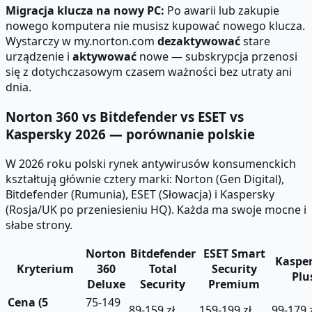
Migracja klucza na nowy PC:
Po awarii lub zakupie
nowego komputera nie musisz kupować nowego klucza.
Wystarczy w my.norton.com
dezaktywować
stare
urządzenie i
aktywować
nowe — subskrypcja przenosi
się z dotychczasowym czasem ważności bez utraty ani
dnia.
Norton 360 vs Bitdefender vs ESET vs
Kaspersky 2026 — porównanie polskie
W 2026 roku polski rynek antywirusów konsumenckich
kształtują głównie cztery marki: Norton (Gen Digital),
Bitdefender (Rumunia), ESET (Słowacja) i Kaspersky
(Rosja/UK po przeniesieniu HQ). Każda ma swoje mocne i
słabe strony.
Norton
Bitdefender
ESET Smart
Kaspe
Kryterium
360
Total
Security
Plu
Deluxe
Security
Premium
Cena (5
75-149
89-159 zł
159-199 zł
99-179 