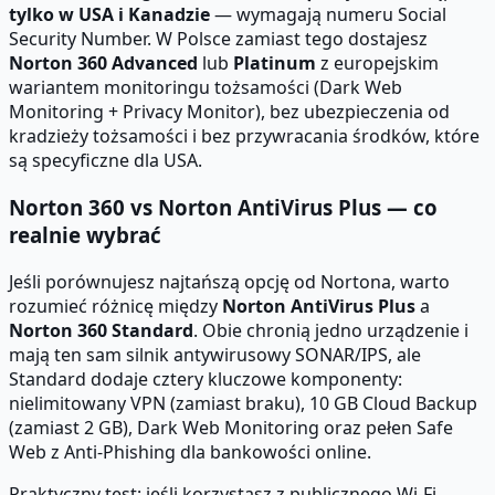
tylko w USA i Kanadzie
— wymagają numeru Social
Security Number. W Polsce zamiast tego dostajesz
Norton 360 Advanced
lub
Platinum
z europejskim
wariantem monitoringu tożsamości (Dark Web
Monitoring + Privacy Monitor), bez ubezpieczenia od
kradzieży tożsamości i bez przywracania środków, które
są specyficzne dla USA.
Norton 360 vs Norton AntiVirus Plus — co
realnie wybrać
Jeśli porównujesz najtańszą opcję od Nortona, warto
rozumieć różnicę między
Norton AntiVirus Plus
a
Norton 360 Standard
. Obie chronią jedno urządzenie i
mają ten sam silnik antywirusowy SONAR/IPS, ale
Standard dodaje cztery kluczowe komponenty:
nielimitowany VPN (zamiast braku), 10 GB Cloud Backup
(zamiast 2 GB), Dark Web Monitoring oraz pełen Safe
Web z Anti-Phishing dla bankowości online.
Praktyczny test: jeśli korzystasz z publicznego Wi-Fi