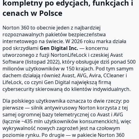
kompletny po edycjach, funkcjach i
cenach w Polsce
Norton 360 to obecnie jeden z najbardziej
rozpoznawalnych pakietów bezpieczeństwa
internetowego na świecie. W 2026 roku marka działa
pod skrzydłami
Gen Digital Inc.
— koncernu
utworzonego z fuzji NortonLifeLock i czeskiej Avast
Software (listopad 2022), który obsługuje dziś ponad 500
milionów użytkowników w 150 krajach. Pod tym samym
dachem działają również Avast, AVG, Avira, CCleaner i
LifeLock, co czyni Gen Digital największą firmą
cybersecurity skierowaną do klientów indywidualnych.
Dla polskiego użytkownika oznacza to dwie rzeczy: po
pierwsze — silnik antywirusowy Norton korzysta z tej
samej ogromnej bazy telemetrycznej co Avast i AVG
(łącznie ~435 mln użytkowników konsumenckich), więc
wykrywalność nowych zagrożeń jest na czołowym
poziomie rynku. Po drugie — w pakiecie Norton 360