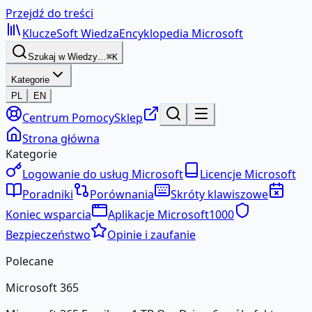
Przejdź do treści
KluczeSoft
Wiedza
Encyklopedia Microsoft
Szukaj w Wiedzy…
⌘K
Kategorie
PL
EN
Centrum Pomocy
Sklep
Strona główna
Kategorie
Logowanie do usług Microsoft
Licencje Microsoft
Poradniki
Porównania
Skróty klawiszowe
Koniec wsparcia
Aplikacje Microsoft
1000
Bezpieczeństwo
Opinie i zaufanie
Polecane
Microsoft 365