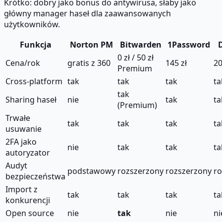
Krótko: dobry jako bonus do antywirusa, słaby jako
główny manager haseł dla zaawansowanych
użytkowników.
Funkcja
Norton PM
Bitwarden
1Password
0 zł / 50 zł
Cena/rok
gratis z 360
145 zł
20
Premium
Cross-platform
tak
tak
tak
ta
tak
Sharing haseł
nie
tak
ta
(Premium)
Trwałe
tak
tak
tak
ta
usuwanie
2FA jako
nie
tak
tak
ta
autoryzator
Audyt
podstawowy
rozszerzony
rozszerzony
ro
bezpieczeństwa
Import z
tak
tak
tak
ta
konkurencji
Open source
nie
tak
nie
ni