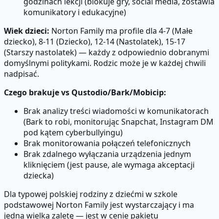
godzinach lekcji (blokuje gry, social media, zostawia
komunikatory i edukacyjne)
Wiek dzieci:
Norton Family ma profile dla 4-7 (Małe
dziecko), 8-11 (Dziecko), 12-14 (Nastolatek), 15-17
(Starszy nastolatek) — każdy z odpowiednio dobranymi
domyślnymi politykami. Rodzic może je w każdej chwili
nadpisać.
Czego brakuje vs Qustodio/Bark/Mobicip:
Brak analizy treści wiadomości w komunikatorach
(Bark to robi, monitorując Snapchat, Instagram DM
pod kątem cyberbullyingu)
Brak monitorowania połączeń telefonicznych
Brak zdalnego wyłączania urządzenia jednym
kliknięciem (jest pause, ale wymaga akceptacji
dziecka)
Dla typowej polskiej rodziny z dziećmi w szkole
podstawowej Norton Family jest wystarczający i ma
jedną wielką zaletę — jest w cenie pakietu