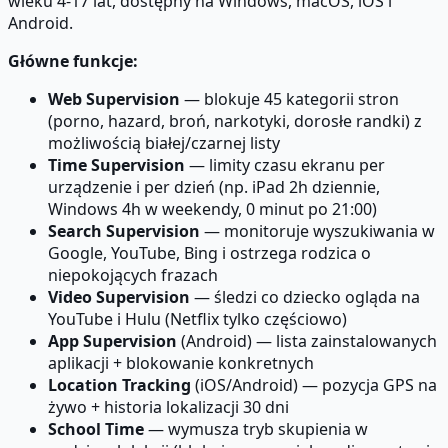
wieku 4-17 lat, dostępny na Windows, macOS, iOS i
Android.
Główne funkcje:
Web Supervision
— blokuje 45 kategorii stron
(porno, hazard, broń, narkotyki, dorosłe randki) z
możliwością białej/czarnej listy
Time Supervision
— limity czasu ekranu per
urządzenie i per dzień (np. iPad 2h dziennie,
Windows 4h w weekendy, 0 minut po 21:00)
Search Supervision
— monitoruje wyszukiwania w
Google, YouTube, Bing i ostrzega rodzica o
niepokojących frazach
Video Supervision
— śledzi co dziecko ogląda na
YouTube i Hulu (Netflix tylko częściowo)
App Supervision
(Android) — lista zainstalowanych
aplikacji + blokowanie konkretnych
Location Tracking
(iOS/Android) — pozycja GPS na
żywo + historia lokalizacji 30 dni
School Time
— wymusza tryb skupienia w