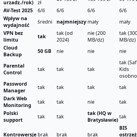
urzadz./rok)
zł
AV-Test 2025
6/6
6/6
6/6
6/6
Wpływ na
średni
najmniejszy
mały
mały
wydajność
VPN bez
tak (od
nie (200
tak (30
tak
limitu
2024)
MB/dz)
MB/dz)
Cloud
50 GB
nie
nie
nie
Backup
tak (Sa
Parental
tak
tak
tak
Kids
Control
osobno
Password
tak
tak
tak
tak
Manager
Dark Web
tak
tak
nie
tak
Monitoring
Polski
tak (HQ w
tak
tak
tak
support
Bratysławie)
BIS
Kontrowersje
brak
brak
brak
ostrzeż