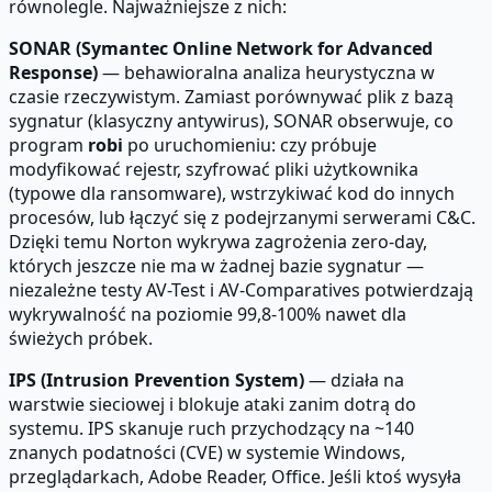
równolegle. Najważniejsze z nich:
SONAR (Symantec Online Network for Advanced
Response)
— behawioralna analiza heurystyczna w
czasie rzeczywistym. Zamiast porównywać plik z bazą
sygnatur (klasyczny antywirus), SONAR obserwuje, co
program
robi
po uruchomieniu: czy próbuje
modyfikować rejestr, szyfrować pliki użytkownika
(typowe dla ransomware), wstrzykiwać kod do innych
procesów, lub łączyć się z podejrzanymi serwerami C&C.
Dzięki temu Norton wykrywa zagrożenia zero-day,
których jeszcze nie ma w żadnej bazie sygnatur —
niezależne testy AV-Test i AV-Comparatives potwierdzają
wykrywalność na poziomie 99,8-100% nawet dla
świeżych próbek.
IPS (Intrusion Prevention System)
— działa na
warstwie sieciowej i blokuje ataki zanim dotrą do
systemu. IPS skanuje ruch przychodzący na ~140
znanych podatności (CVE) w systemie Windows,
przeglądarkach, Adobe Reader, Office. Jeśli ktoś wysyła