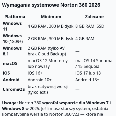
Wymagania systemowe Norton 360 2026
Platforma
Minimum
Zalecane
Windows
4 GB RAM, 300 MB dysk
8 GB RAM, SSD
11
Windows
2 GB RAM, 300 MB dysk
4 GB RAM
10
(1809+)
Windows
2 GB RAM (tylko AV,
—
8.1
brak Cloud Backup)
macOS 12 Monterey
macOS 14 Sonoma
macOS
lub nowszy
/ 15 Sequoia
iOS
iOS 16+
iOS 17 lub 18
Android
Android 10+
Android 13+
brak natywnej wersji
ChromeOS
—
(tylko ext.)
Uwaga:
Norton 360
wycofał wsparcie dla Windows 7 i
Windows 8
w 2025. Jeśli masz starszy system, ostatnia
kompatybilna wersja to Norton 360 v23 — która nie