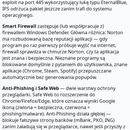
exploit na port 445 wykorzystujący lukę typu EternalBlue,
IPS odrzuca pakiet jeszcze zanim trafi do systemu
operacyjnego.
Smart Firewall
zastępuje (lub współpracuje z)
firewallem Windows Defender. Główna różnica: Norton
ma rozbudowaną bazę reputacji aplikacji — gdy
program po raz pierwszy próbuje wyjść na internet,
firewall sprawdza w chmurze Norton, czy ta aplikacja
jest znana i bezpieczna. Nieznane programy są
blokowane domyślnie z pytaniem do użytkownika, znane
aplikacje (Chrome, Steam, Spotify) przepuszczane
automatycznie bez generowania popupów.
Anti-Phishing i Safe Web
— dwie warstwy ochrony
przeglądarki. Safe Web to rozszerzenie do
Chrome/Firefox/Edge, które oznacza wyniki Google
ikoną (zielona = bezpieczna, czerwona =
phishing/malware). Anti-Phishing działa głębiej —
blokuje fałszywe strony banków (mBank, PKO, ING)
zanim załadują się w przeglądarce, nawet jeśli przyszły z