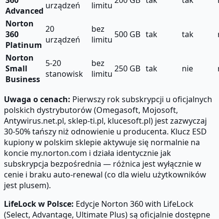
360
200 GB
tak
tak
urządzeń
limitu
Advanced
Norton
20
bez
360
500 GB
tak
tak
urządzeń
limitu
Platinum
Norton
5-20
bez
Small
250 GB
tak
nie
stanowisk
limitu
Business
Uwaga o cenach:
Pierwszy rok subskrypcji u oficjalnych
polskich dystrybutorów (Omegasoft, Mojosoft,
Antywirus.net.pl, sklep-ti.pl, klucesoft.pl) jest zazwyczaj
30-50% tańszy niż odnowienie u producenta. Klucz ESD
kupiony w polskim sklepie aktywuje się normalnie na
koncie my.norton.com i działa identycznie jak
subskrypcja bezpośrednia — różnica jest wyłącznie w
cenie i braku auto-renewal (co dla wielu użytkowników
jest plusem).
LifeLock w Polsce:
Edycje Norton 360 with LifeLock
(Select, Advantage, Ultimate Plus) są oficjalnie dostępne