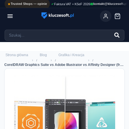
Trusted Shops — opinie
kontakt@kluczesoft.pl
Faktura VAT + KSeF 2026

Ola
ASYSTENT AI
Pomoc KluczeSoft • odpowiadam w kilka sekund
Strona główna
Blog
Grafika i Kreacja
›
›
›
CorelDRAW Graphics Suite vs Adobe Illustrator vs Affinity Designer (free 2026) — agencja kreatywna