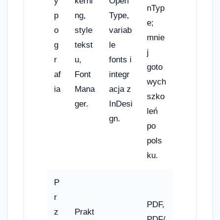
y
kerni
Open
nTyp
p
ng,
Type,
e;
o
style
variab
mnie
g
tekst
le
j
r
u,
fonts i
goto
af
Font
integr
wych
ia
Mana
acja z
szko
ger.
InDesi
leń
gn.
po
pols
ku.
P
r
PDF,
z
Prakt
PDF/