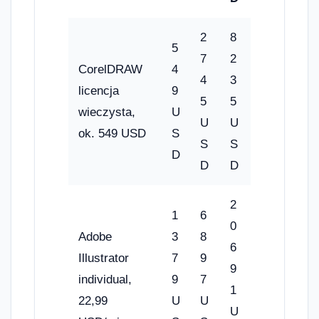
2
8
5
7
2
CorelDRAW
4
4
3
licencja
9
5
5
wieczysta,
U
U
U
ok. 549 USD
S
S
S
D
D
D
2
1
6
0
Adobe
3
8
6
Illustrator
7
9
9
individual,
9
7
1
22,99
U
U
U