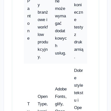
P
ne
y
koni
a
może
branż
eczn
nt
wyma
owe i
e
o
gać
workf
testy
n
dodat
low
z
e
kowyc
produ
druk
h
kcyjn
arnią
usług.
y.
.
Dobr
e
style
Adobe
tekst
Open
Fonts,
u i
T
Type,
glify,
Ope