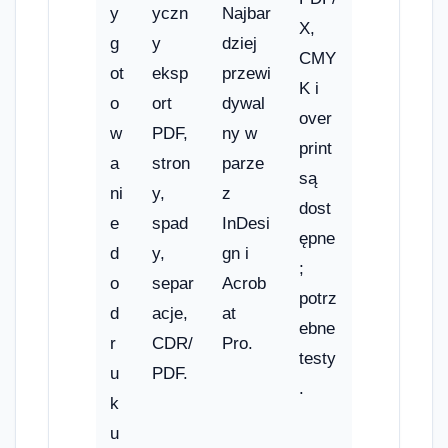
y
yczn
Najbar
X,
g
y
dziej
CMY
ot
eksp
przewi
K i
o
ort
dywal
over
w
PDF,
ny w
print
a
stron
parze
są
ni
y,
z
dost
e
spad
InDesi
ępne
d
y,
gn i
;
o
separ
Acrob
potrz
d
acje,
at
ebne
r
CDR/
Pro.
testy
u
PDF.
.
k
u