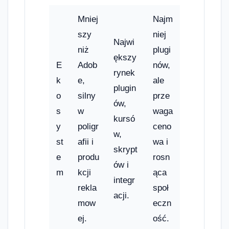
Mniej
Najm
szy
niej
Najwi
niż
plugi
ększy
E
Adob
nów,
rynek
k
e,
ale
plugin
o
silny
prze
ów,
s
w
waga
kursó
y
poligr
ceno
w,
st
afii i
wa i
skrypt
e
produ
rosn
ów i
m
kcji
ąca
integr
rekla
społ
acji.
mow
eczn
ej.
ość.