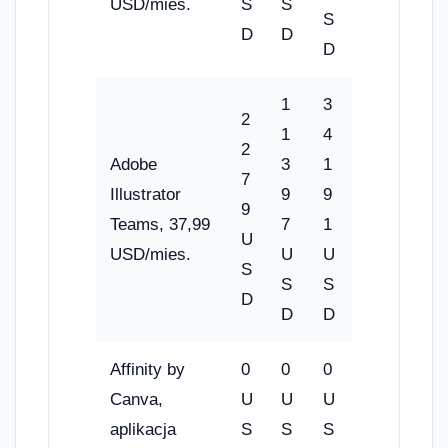
USD/mies.
S
S
S
D
D
D
1
3
2
1
4
2
Adobe
3
1
7
Illustrator
9
9
9
Teams, 37,99
7
1
U
USD/mies.
U
U
S
S
S
D
D
D
Affinity by
0
0
0
Canva,
U
U
U
aplikacja
S
S
S