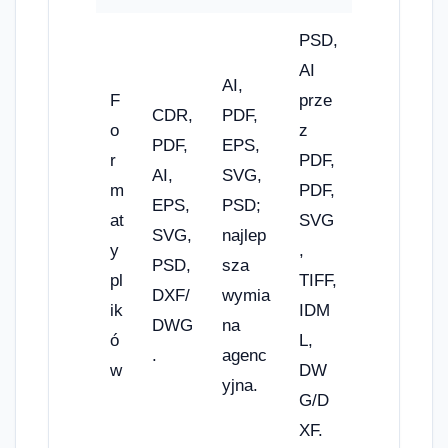
PSD,
AI
AI,
F
prze
CDR,
PDF,
o
z
PDF,
EPS,
r
PDF,
AI,
SVG,
m
PDF,
EPS,
PSD;
at
SVG
SVG,
najlep
y
,
PSD,
sza
pl
TIFF,
DXF/
wymia
ik
IDM
DWG
na
ó
L,
.
agenc
w
DW
yjna.
G/D
XF.