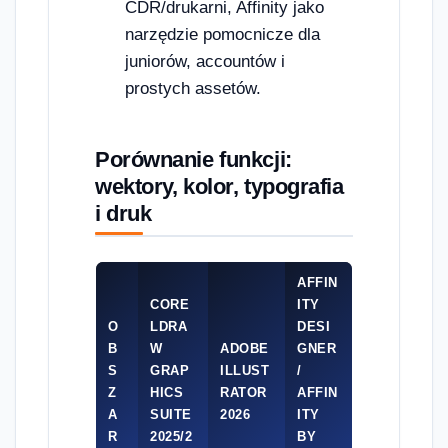
CDR/drukarni, Affinity jako
narzędzie pomocnicze dla
juniorów, accountów i
prostych assetów.
Porównanie funkcji:
wektory, kolor, typografia
i druk
AFFIN
CORE
ITY
O
LDRA
DESI
B
W
ADOBE
GNER
S
GRAP
ILLUST
/
Z
HICS
RATOR
AFFIN
A
SUITE
2026
ITY
R
2025/2
BY