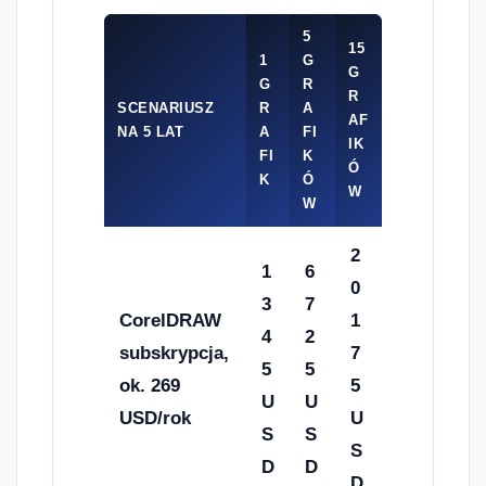
5
15
1
G
G
G
R
R
SCENARIUSZ
R
A
AF
NA 5 LAT
A
FI
IK
FI
K
Ó
K
Ó
W
W
2
1
6
0
3
7
CorelDRAW
1
4
2
subskrypcja,
7
5
5
ok. 269
5
U
U
USD/rok
U
S
S
S
D
D
D