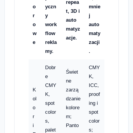
repea
o
yczn
mnie
t, 3D i
r
y
j
auto
o
work
auto
matyz
w
flow
maty
acje.
e
rekla
zacji
my.
.
Dobr
CMY
Świet
e
K,
ne
CMY
ICC,
K
zarzą
K,
proof
ol
dzanie
spot
ing i
o
kolore
color
spot
r
m;
s,
color
i
Panto
palet
s;