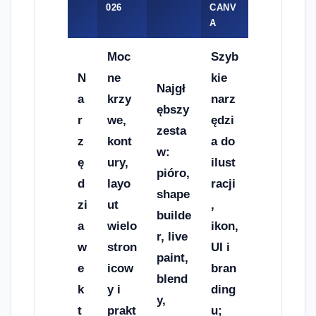
026
CANV
A
Moc
Szyb
N
ne
kie
Najgł
a
krzy
narz
ębszy
r
we,
ędzi
zesta
z
kont
a do
w:
ę
ury,
ilust
pióro,
d
layo
racji
shape
zi
ut
,
builde
a
wielo
ikon,
r, live
w
stron
UI i
paint,
e
icow
bran
blend
k
y i
ding
y,
t
prakt
u;