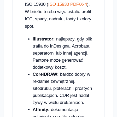
ISO 15930 (
ISO 15930 PDF/X-4
).
W briefie trzeba więc ustalić profil
ICC, spady, nadruki, fonty i kolory
spot.
Illustrator:
najlepszy, gdy plik
trafia do InDesigna, Acrobata,
separatorni lub innej agencji.
Pantone może generować
dodatkowy koszt.
CorelDRAW:
bardzo dobry w
reklamie zewnętrznej,
sitodruku, ploterach i prostych
publikacjach. CDR jest nadal
żywy w wielu drukarniach.
Affinity:
dokumentacja
potwierdza profile kolorów,