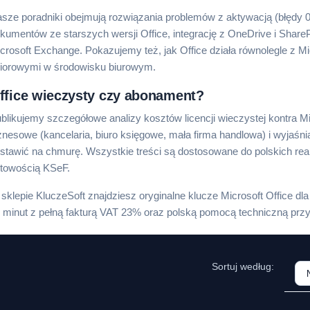
sze poradniki obejmują rozwiązania problemów z aktywacją (błędy
kumentów ze starszych wersji Office, integrację z OneDrive i ShareP
crosoft Exchange. Pokazujemy też, jak Office działa równolegle z Mi
iorowymi w środowisku biurowym.
ffice wieczysty czy abonament?
blikujemy szczegółowe analizy kosztów licencji wieczystej kontra 
znesowe (kancelaria, biuro księgowe, mała firma handlowa) i wyjaśni
stawić na chmurę. Wszystkie treści są dostosowane do polskich rea
towością KSeF.
sklepie KluczeSoft znajdziesz oryginalne klucze Microsoft Office dla
 minut z pełną fakturą VAT 23% oraz polską pomocą techniczną przy 
Sortuj według: