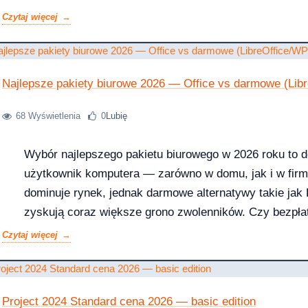
najczęstszych problemów. Dowiesz się również, dlacz
Czytaj więcej
oryginalny klucz aktywacyjny w sklepie KluczeSoft.pl, 
licz ile potrzebujesz [2026]
fakturę VAT...
2026-04-03
Najlepsze pakiety biurowe 2026 — Office vs darmowe (Lib
68 Wyświetlenia
0
Lubię
Wybór najlepszego pakietu biurowego w 2026 roku to d
użytkownik komputera — zarówno w domu, jak i w firmie
dominuje rynek, jednak darmowe alternatywy takie jak
zyskują coraz większe grono zwolenników. Czy bezpłat
zastąpić płatnego giganta z Redmond? W tym artykul
Czytaj więcej
wszystkie trzy rozwiązania, analizując funkcjonalność
oraz całkowity...
Project 2024 Standard cena 2026 — basic edition