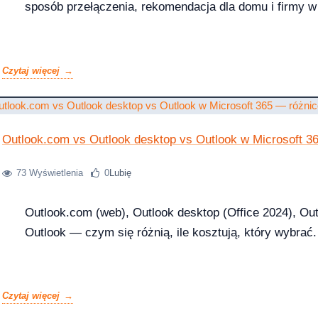
sposób przełączenia, rekomendacja dla domu i firmy w 
Czytaj więcej
 i 10 — kompletna ściąga [2026]
Outlook.com vs Outlook desktop vs Outlook w Microsoft 3
73 Wyświetlenia
0
Lubię
?
Outlook.com (web), Outlook desktop (Office 2024), Ou
Outlook — czym się różnią, ile kosztują, który wybrać.
ice — porównanie 6 pakietów w 2026
Czytaj więcej
2026-03-10
NKINGI