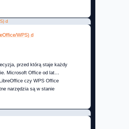
ego warto zaopatrzyć się w
gdzie każdy klient otrzymuje
reOffice/WPS) d
ecyzja, przed którą staje każdy
. Microsoft Office od lat
 LibreOffice czy WPS Office
ne narzędzia są w stanie
e szczegółowo porównujemy
, kompatybilność, bezpieczeństwo