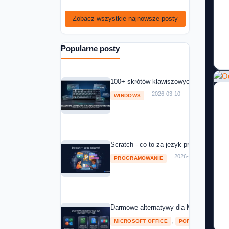
Zobacz wszystkie najnowsze posty
Popularne posty
100+ skrótów klawiszowych Windows 11
2026-03-10
WINDOWS
Scratch - co to za język programowania
2026-03-10
PROGRAMOWANIE
Darmowe alternatywy dla Microsoft Off
,
MICROSOFT OFFICE
POROWNANIA I RA