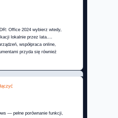
DR: Office 2024 wybierz wtedy,
acji lokalnie przez lata.
urządzeń, współpraca online,
okumentami przyda się również
wiedz Najprostszy wybór wygląda
nego, jednorazowego zakupu,...
ełączyć
ws — pełne porównanie funkcji,