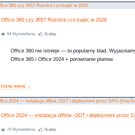
Office 360 czy 365? Roznice i co kupic w 2026
1 Pro – porównanie wersji systemów operacyjny
84 Wyświetlenia
0
Lubię
Office 360 nie istnieje — to popularny blad. Wyjasniam
Office 365 i Office 2024 + porownanie planow.
e — aktywacja przez telefon krok po kroku [2026]
Czytaj więcej
Office 2024 — instalacja offline, ODT i deployment przez
79 Wyświetlenia
0
Lubię