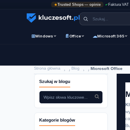
Trusted Shops — opinie
Faktura VAT
⊞
📄
☁
Windows
Office
Microsoft 365
Strona główna
Blog
Microsoft Office
›
›
Szukaj w blogu
M
Kl
wy
co
Kategorie blogów
Bu