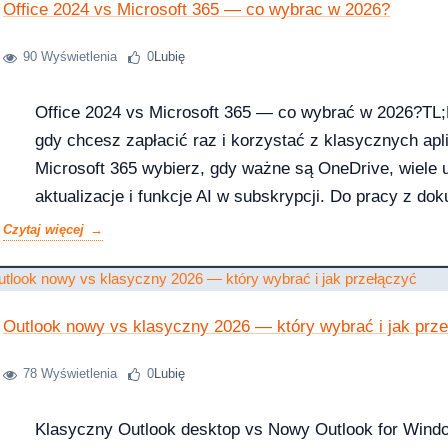
Office 2024 vs Microsoft 365 — co wybrac w 2026?
90 Wyświetlenia
0
Lubię
krok po kroku
Office 2024 vs Microsoft 365 — co wybrać w 2026?TL;
gdy chcesz zapłacić raz i korzystać z klasycznych aplik
Microsoft 365 wybierz, gdy ważne są OneDrive, wiele 
aktualizacje i funkcje AI w subskrypcji. Do pracy z d
Microsoft Office 2024 Professional Plus. Krotka odpo
 jak kupic?
Czytaj więcej
tak: Office 2024 jest dla osób, które chcą przewidywal
Outlook nowy vs klasyczny 2026 — który wybrać i jak prz
w 2026 roku?
78 Wyświetlenia
0
Lubię
Klasyczny Outlook desktop vs Nowy Outlook for Windo