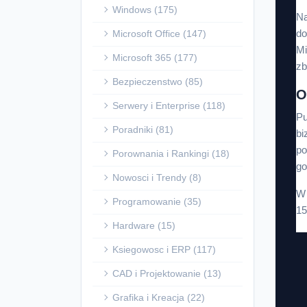
Windows (175)
Na
do
Microsoft Office (147)
Mi
Microsoft 365 (177)
zb
Bezpieczenstwo (85)
O
Serwery i Enterprise (118)
Pu
Poradniki (81)
bi
po
Porownania i Rankingi (18)
go
Nowosci i Trendy (8)
W 
Programowanie (35)
15
Hardware (15)
Ksiegowosc i ERP (117)
CAD i Projektowanie (13)
Grafika i Kreacja (22)