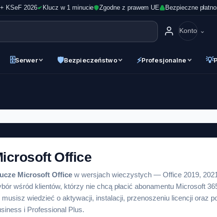
 + KSeF 2026
Klucz w 1 minucie
Zgodne z prawem UE
Bezpieczne płatno
Konto
🗄
🛡
⚡
💡
Serwer
Bezpieczeństwo
Profesjonalne
icrosoft Office
ucze Microsoft Office
w wersjach wieczystych — Office 2019, 2021
bór wśród klientów, którzy nie chcą płacić abonamentu Microsoft 365
 musisz wiedzieć o aktywacji, instalacji, przenoszeniu licencji ora
siness i Professional Plus.