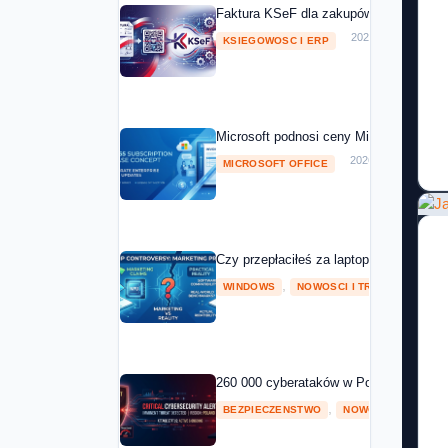
Faktura KSeF dla zakupów Microsoft 20
2026-05-01
KSIEGOWOSC I ERP
Microsoft podnosi ceny Microsoft 365 o
2026-04-08
MICROSOFT OFFICE
Czy przepłaciłeś za laptopa z NPU? Mic
,
2026
WINDOWS
NOWOSCI I TRENDY
260 000 cyberataków w Polsce w 2025 ro
,
BEZPIECZENSTWO
NOWOSCI I TRENDY