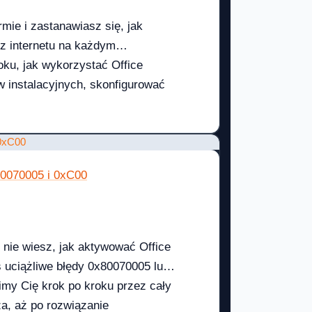
rmie i zastanawiasz się, jak
 z internetu na każdym
ku, jak wykorzystać Office
 instalacyjnych, skonfigurować
ednocześnie za pomocą zasad
tą 10 czy 500 komputerów — ta
80070005 i 0xC00
i nie wiesz, jak aktywować Office
 uciążliwe błędy 0x80070005 lub
y Cię krok po kroku przez cały
za, aż po rozwiązanie