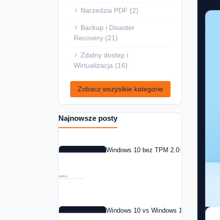
Narzedzia PDF (2)
Backup i Disaster
Recovery (21)
Zdalny dostep i
Wirtualizacja (16)
Zobacz wszystkie kategorie
Najnowsze posty
Windows 10 bez TPM 2.0: co zrobic w 
Windows 10 vs Windows 11: czy warto 