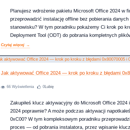
26 — co musi wiedzieć dział IT i księgowość
Planujesz wdrożenie pakietu Microsoft Office 2024 w fi
przeprowadzić instalację offline bez pobierania danych
stanowisku? W tym poradniku pokażemy Ci krok po kro
Deployment Tool (ODT) do pobrania kompletnych plików
 13-33% od lipca 2026 — co to oznacza dla Twojej firmy?
plik XML oraz wdrożyć pakiet na wielu komputerach j
Czytaj więcej
grupy (GPO). Niezależnie od tego, czy zarządzasz flo
metoda pozwoli...
Jak aktywować Office 2024 — krok po kroku z błędami 0x
rosoft zmienił reguły — producenci i użytkownicy na lodzie
-04-08
66 Wyświetlenia
0
Lubię
Zakupiłeś klucz aktywacyjny do Microsoft Office 2024 
2024 poprawnie? A może podczas aktywacji napotkałeś
ku — a 71% małych firm wciąż twierdzi, że to ich nie dotyczy
2026-04-08
0xC00? W tym kompleksowym poradniku przeprowadzim
proces — od pobrania instalatora, przez wpisanie kluc