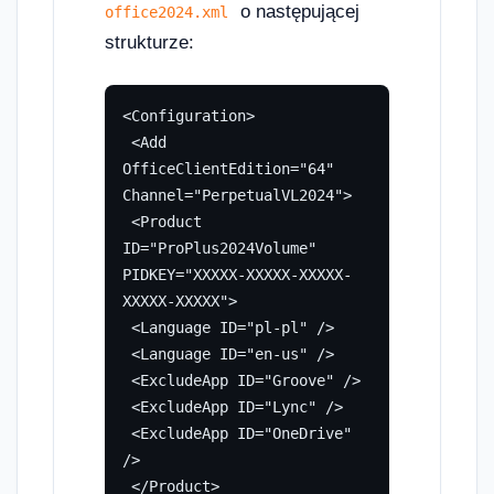
o następującej
office2024.xml
strukturze:
<Configuration>

 <Add 
OfficeClientEdition="64" 
Channel="PerpetualVL2024">

 <Product 
ID="ProPlus2024Volume" 
PIDKEY="XXXXX-XXXXX-XXXXX-
XXXXX-XXXXX">

 <Language ID="pl-pl" />

 <Language ID="en-us" />

 <ExcludeApp ID="Groove" />

 <ExcludeApp ID="Lync" />

 <ExcludeApp ID="OneDrive" 
/>

 </Product>
