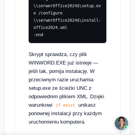
\\serwerOffice2024$\setup.ex
e /configure 
\\serwerOffice2024$\install-
office2024.xml

:end
Skrypt sprawdza, czy plik
WINWORD.EXE już istnieje —
jeśli tak, pomija instalację. W
przeciwnym razie uruchamia
setup.exe ze ścieżki UNC z
odpowiednim plikiem XML. Dzięki
warunkowi
unikasz
if exist
ponownej instalacji przy każdym
uruchomieniu komputera.