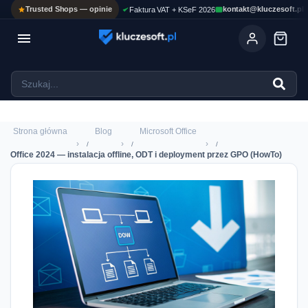
Trusted Shops — opinie
kontakt@kluczesoft.pl
Faktura VAT + KSeF 2026

Ola
ASYSTENT AI
Pomoc KluczeSoft • odpowiadam w kilka sekund
Strona główna
Blog
Microsoft Office
›
›
›
Office 2024 — instalacja offline, ODT i deployment przez GPO (HowTo)