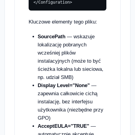
</Configuration>
Kluczowe elementy tego pliku:
SourcePath
— wskazuje
lokalizację pobranych
wcześniej plików
instalacyjnych (może to być
ścieżka lokalna lub sieciowa,
np. udział SMB)
Display Level="None"
—
zapewnia całkowicie cichą
instalację, bez interfejsu
użytkownika (niezbędne przy
GPO)
AcceptEULA="TRUE"
—
automatycznie akceptuje