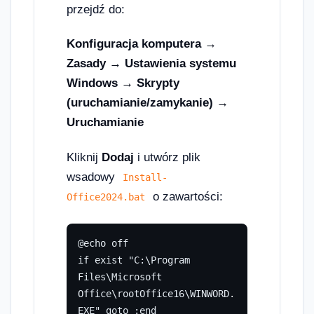
przejdź do:
Konfiguracja komputera →
Zasady → Ustawienia systemu
Windows → Skrypty
(uruchamianie/zamykanie) →
Uruchamianie
Kliknij
Dodaj
i utwórz plik
wsadowy
Install-
o zawartości:
Office2024.bat
@echo off

if exist "C:\Program 
Files\Microsoft 
Office\rootOffice16\WINWORD.
EXE" goto :end
