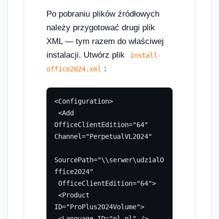
Po pobraniu plików źródłowych
należy przygotować drugi plik
XML — tym razem do właściwej
instalacji. Utwórz plik
install-
:
office2024.xml
<Configuration>

 <Add 
OfficeClientEdition="64" 
Channel="PerpetualVL2024"

SourcePath="\\serwer\udzialO
ffice2024"

 OfficeClientEdition="64">

 <Product 
ID="ProPlus2024Volume">

 <Language ID="pl-pl" />
