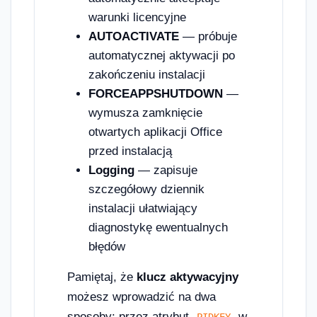
warunki licencyjne
AUTOACTIVATE
— próbuje
automatycznej aktywacji po
zakończeniu instalacji
FORCEAPPSHUTDOWN
—
wymusza zamknięcie
otwartych aplikacji Office
przed instalacją
Logging
— zapisuje
szczegółowy dziennik
instalacji ułatwiający
diagnostykę ewentualnych
błędów
Pamiętaj, że
klucz aktywacyjny
możesz wprowadzić na dwa
sposoby: przez atrybut
w
PIDKEY