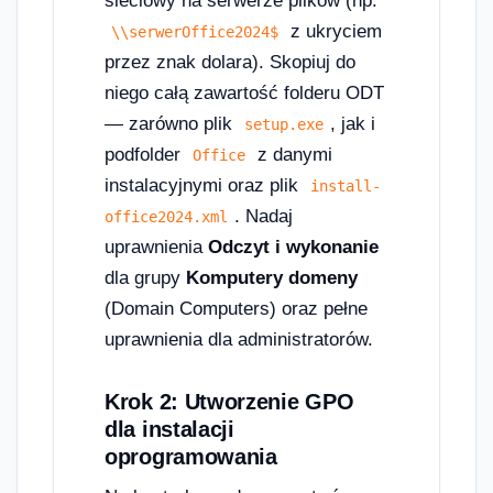
sieciowy na serwerze plików (np.
z ukryciem
\\serwerOffice2024$
przez znak dolara). Skopiuj do
niego całą zawartość folderu ODT
— zarówno plik
, jak i
setup.exe
podfolder
z danymi
Office
instalacyjnymi oraz plik
install-
. Nadaj
office2024.xml
uprawnienia
Odczyt i wykonanie
dla grupy
Komputery domeny
(Domain Computers) oraz pełne
uprawnienia dla administratorów.
Krok 2: Utworzenie GPO
dla instalacji
oprogramowania