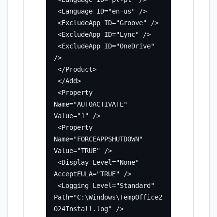
 <Language ID="en-us" />

 <ExcludeApp ID="Groove" />

 <ExcludeApp ID="Lync" />

 <ExcludeApp ID="OneDrive" 
/>

 </Product>

 </Add>

 <Property 
Name="AUTOACTIVATE" 
Value="1" />

 <Property 
Name="FORCEAPPSHUTDOWN" 
Value="TRUE" />

 <Display Level="None" 
AcceptEULA="TRUE" />

 <Logging Level="Standard" 
Path="C:\Windows\TempOffice2
024Install.log" />
