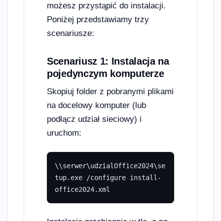
możesz przystąpić do instalacji.
Poniżej przedstawiamy trzy
scenariusze:
Scenariusz 1: Instalacja na
pojedynczym komputerze
Skopiuj folder z pobranymi plikami
na docelowy komputer (lub
podłącz udział sieciowy) i
uruchom:
\\serwer\udzialOffice2024\se
tup.exe /configure install-
office2024.xml