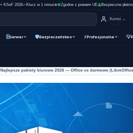
 + KSeF 2026
Klucz w 1 minucie
Zgodne z prawem UE
Bezpieczne płatno
Konto
🗄
🛡
⚡
💡
Serwer
Bezpieczeństwo
Profesjonalne
Najlepsze pakiety biurowe 2026 — Office vs darmowe (LibreOffic