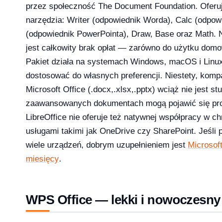
przez społeczność The Document Foundation. Oferu
narzędzia: Writer (odpowiednik Worda), Calc (odpow
licz ile potrzebujesz [2026]
(odpowiednik PowerPointa), Draw, Base oraz Math. N
2026-04-03
jest całkowity brak opłat — zarówno do użytku domo
Pakiet działa na systemach Windows, macOS i Linux,
dostosować do własnych preferencji. Niestety, komp
Microsoft Office (.docx,.xlsx,.pptx) wciąż nie jest 
zaawansowanych dokumentach mogą pojawić się pr
LibreOffice nie oferuje też natywnej współpracy w ch
usługami takimi jak OneDrive czy SharePoint. Jeśli 
wiele urządzeń, dobrym uzupełnieniem jest
Microsof
miesięcy
.
WPS Office — lekki i nowoczesny