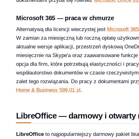
dokumentami przyda się również
Microsoft Office 2
26 — co musi wiedzieć dział IT i księgowość
Microsoft 365 — praca w chmurze
Alternatywą dla licencji wieczystej jest
Microsoft 365
W zamian za miesięczną lub roczną opłatę użytkow
 13-33% od lipca 2026 — co to oznacza dla Twojej firmy?
aktualne wersje aplikacji, przestrzeń dyskową OneDr
miesięcznie na Skype'a oraz zaawansowane funkcje
opcja dla firm, które potrzebują elastyczności i pr
współautorstwo dokumentów w czasie rzeczywistym 
rosoft zmienił reguły — producenci i użytkownicy na lodzie
zalet tego rozwiązania. Do pracy z dokumentami pr
-04-08
Home & Business 599,01 zł
.
LibreOffice — darmowy i otwarty 
ku — a 71% małych firm wciąż twierdzi, że to ich nie dotyczy
2026-04-08
LibreOffice
to najpopularniejszy darmowy pakiet biu