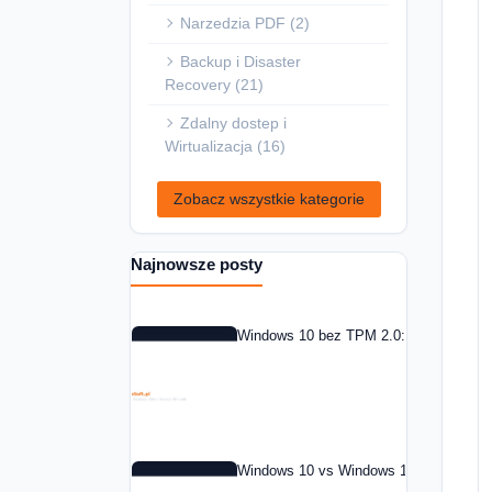
Narzedzia PDF (2)
Backup i Disaster
Recovery (21)
Zdalny dostep i
Wirtualizacja (16)
Zobacz wszystkie kategorie
Najnowsze posty
Windows 10 bez TPM 2.0: co zrobic w 
Windows 10 vs Windows 11: czy warto 