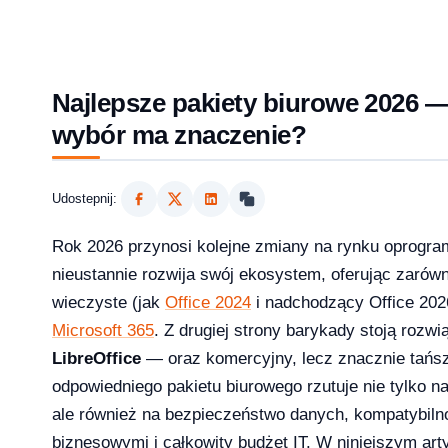
Najlepsze pakiety biurowe 2026 —
wybór ma znaczenie?
Udostepnij:
Rok 2026 przynosi kolejne zmiany na rynku oprogra
nieustannie rozwija swój ekosystem, oferując zarów
wieczyste (jak
Office 2024
i nadchodzący Office 2026
2026?
Microsoft 365
. Z drugiej strony barykady stoją roz
LibreOffice
— oraz komercyjny, lecz znacznie tań
odpowiedniego pakietu biurowego rzutuje nie tylko n
ale również na bezpieczeństwo danych, kompatybiln
aktualizowac w 2026?
biznesowymi i całkowity budżet IT. W niniejszym art