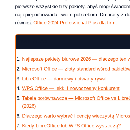
pierwsze wszystkie trzy pakiety, abyś mógł świadom
najlepiej odpowiada Twoim potrzebom. Do pracy z d
również
Office 2024 Professional Plus dla firm
.
krok po kroku
SPIS TREŚCI
Najlepsze pakiety biurowe 2026 — dlaczego ten
 jak kupic?
Microsoft Office — złoty standard wśród pakietó
LibreOffice — darmowy i otwarty rywal
WPS Office — lekki i nowoczesny konkurent
Tabela porównawcza — Microsoft Office vs Libre
w 2026 roku?
(2026)
Dlaczego warto wybrać licencję wieczystą Micros
Kiedy LibreOffice lub WPS Office wystarczą?