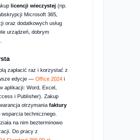
zakup
licencji wieczystej
(np.
ubskrypcji Microsoft 365,
cji oraz dodatkowych usług
ele urządzeń, dobrym
y
.
ysta
olą zapłacić raz i korzystać z
wsze edycje —
Office 2024
i
 aplikacji: Word, Excel,
ccess i Publisher). Zakup
warancja otrzymania
faktury
o wsparcia technicznego.
działa na nim bezterminowo
acji. Do pracy z