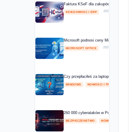
Faktura KSeF dla zakupów Microsoft 20
2026-05-01
KSIEGOWOSC I ERP
Microsoft podnosi ceny Microsoft 365 o
2026-04-08
MICROSOFT OFFICE
Czy przepłaciłeś za laptopa z NPU? Mic
,
2026
WINDOWS
NOWOSCI I TRENDY
260 000 cyberataków w Polsce w 2025 ro
,
BEZPIECZENSTWO
NOWOSCI I TRENDY