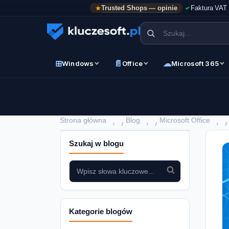
Trusted Shops — opinie
Faktura VAT
⊞
📄
☁
Windows
Office
Microsoft 365
Strona główna
Blog
Microsoft Office
›
›
›
Szukaj w blogu
Kategorie blogów