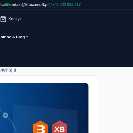
kontakt@kluczesoft.pl
ści
Koszyk
Pomoc & Blog
e/WPS) d