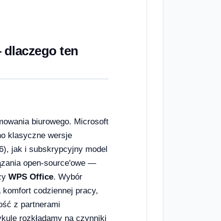
 dlaczego ten
mowania biurowego. Microsoft
no klasyczne wersje
), jak i subskrypcyjny model
wiązania open-source'owe —
szy
WPS Office
. Wybór
a komfort codziennej pracy,
ość z partnerami
ykule rozkładamy na czynniki