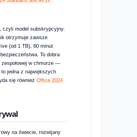
024 Standard 389,90 zł
.
, czyli model subskrypcyjny.
nik otrzymuje zawsze
ive (od 1 TB), 60 minut
 bezpieczeństwa. To dobra
acy zespołowej w chmurze —
to jedna z największych
zyda się również
Office 2024
rywal
rowy na świecie, rozwijany