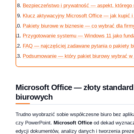
Bezpieczeństwo i prywatność — aspekt, którego
Klucz aktywacyjny Microsoft Office — jak kupić 
Pakiety biurowe w biznesie — co wybrać dla firm
Przygotowanie systemu — Windows 11 jako fun
FAQ — najczęściej zadawane pytania o pakiety b
 i 10 — kompletna ściąga [2026]
Podsumowanie — który pakiet biurowy wybrać w
?
Microsoft Office — złoty standar
biurowych
Trudno wyobrazić sobie współczesne biuro bez aplika
ice — porównanie 6 pakietów w 2026
czy PowerPoint.
Microsoft Office
od dekad wyznacza
2026-03-10
NKINGI
edycji dokumentów, analizy danych i tworzenia preze