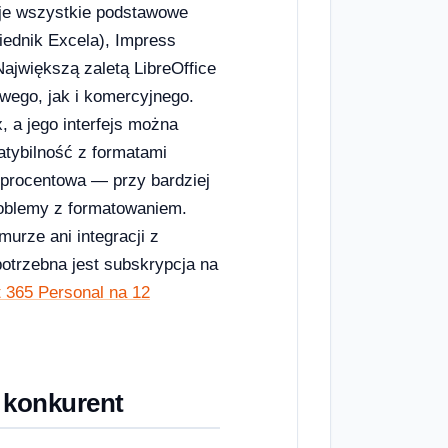
je wszystkie podstawowe
iednik Excela), Impress
ajwiększą zaletą LibreOffice
wego, jak i komercyjnego.
 a jego interfejs można
atybilność z formatami
stuprocentowa — przy bardziej
oblemy z formatowaniem.
murze ani integracji z
potrzebna jest subskrypcja na
t 365 Personal na 12
 konkurent