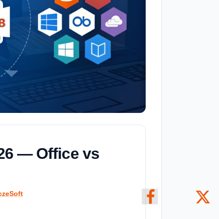
26 — Office vs
czeSoft