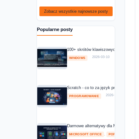
Zobacz wszystkie najnowsze posty
Popularne posty
100+ skrótów klawiszowych Windows 11
2026-03-10
WINDOWS
Scratch - co to za język programowania
2026-03-10
PROGRAMOWANIE
Darmowe alternatywy dla Microsoft Off
,
MICROSOFT OFFICE
POROWNANIA I RA