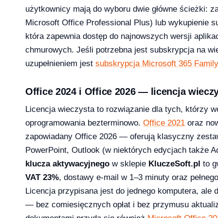
użytkownicy mają do wyboru dwie główne ścieżki: 
Microsoft Office Professional Plus) lub wykupienie s
która zapewnia dostęp do najnowszych wersji aplika
1 Pro – porównanie wersji systemów operacyjny
chmurowych. Jeśli potrzebna jest subskrypcja na wi
uzupełnieniem jest
subskrypcja Microsoft 365 Famil
Office 2024 i Office 2026 — licencja wiecz
e — aktywacja przez telefon krok po kroku [2026]
Licencja wieczysta to rozwiązanie dla tych, którzy w
oprogramowania bezterminowo.
Office 2021
oraz no
zapowiadany Office 2026 — oferują klasyczny zestaw
PowerPoint, Outlook (w niektórych edycjach także A
klucza aktywacyjnego
w sklepie
KluczeSoft.pl
to g
VAT 23%
, dostawy e-mail w 1–3 minuty oraz pełneg
Licencja przypisana jest do jednego komputera, ale 
— bez comiesięcznych opłat i bez przymusu aktualiz