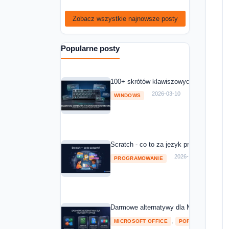
Zobacz wszystkie najnowsze posty
Popularne posty
100+ skrótów klawiszowych Windows 11
2026-03-10
WINDOWS
Scratch - co to za język programowania
2026-03-10
PROGRAMOWANIE
Darmowe alternatywy dla Microsoft Off
,
MICROSOFT OFFICE
POROWNANIA I RA