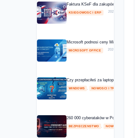
Faktura KSeF dla zakupów Microsoft 20
2026-05-01
KSIEGOWOSC I ERP
Microsoft podnosi ceny Microsoft 365 o
2026-04-08
MICROSOFT OFFICE
Czy przepłaciłeś za laptopa z NPU? Mic
,
2026
WINDOWS
NOWOSCI I TRENDY
260 000 cyberataków w Polsce w 2025 ro
,
BEZPIECZENSTWO
NOWOSCI I TRENDY