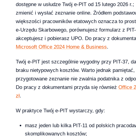
dostępne w usłudze Twój e-PIT od 15 lutego 2026 r.;
26 — co musi wiedzieć dział IT i księgowość
zmienić i wysłać zeznanie online. Źródłem podstaw
większości pracowników etatowych oznacza to prosty
e-Urzędu Skarbowego, porównujesz formularz z PIT-1
akceptujesz i pobierasz UPO. Do pracy z dokumenta
 13-33% od lipca 2026 — co to oznacza dla Twojej firmy?
Microsoft Office 2024 Home & Business
.
Twój e-PIT jest szczególnie wygodny przy PIT-37, da
braku nietypowych kosztów. Warto jednak pamiętać,
przygotowane zeznanie nie zwalnia podatnika z odpo
rosoft zmienił reguły — producenci i użytkownicy na lodzie
-04-08
Do pracy z dokumentami przyda się również
Office 
zł
.
W praktyce Twój e-PIT wystarczy, gdy:
ku — a 71% małych firm wciąż twierdzi, że to ich nie dotyczy
2026-04-08
masz jeden lub kilka PIT-11 od polskich pracoda
skomplikowanych kosztów;