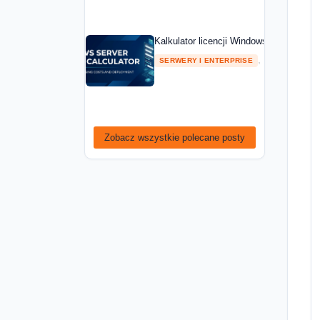
Kalkulator licencji Windows Server — ob
,
SERWERY I ENTERPRISE
PORADNIKI
Zobacz wszystkie polecane posty