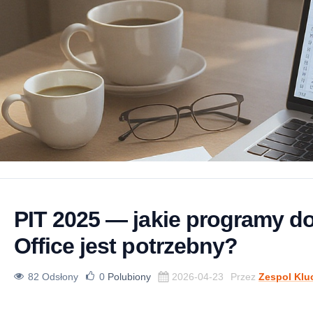
PIT 2025 — jakie programy do 
Office jest potrzebny?
82 Odsłony
0
Polubiony
2026-04-23
Przez
Zespol Klu