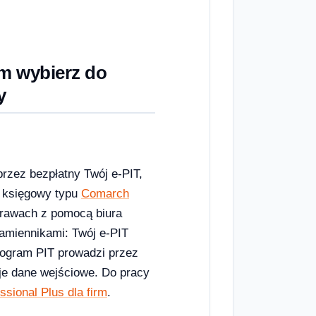
am wybierz do
y
rzez bezpłatny Twój e-PIT,
em księgowy typu
Comarch
prawach z pomocą biura
amiennikami: Twój e-PIT
program PIT prowadzi przez
je dane wejściowe. Do pracy
ssional Plus dla firm
.