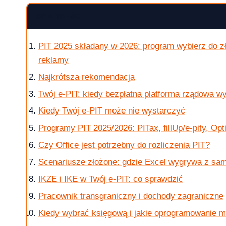
SPIS TREŚCI
PIT 2025 składany w 2026: program wybierz do zł
krok po kroku
reklamy
Najkrótsza rekomendacja
Twój e-PIT: kiedy bezpłatna platforma rządowa w
Kiedy Twój e-PIT może nie wystarczyć
 jak kupic?
Programy PIT 2025/2026: PITax, fillUp/e-pity, Op
Czy Office jest potrzebny do rozliczenia PIT?
Scenariusze złożone: gdzie Excel wygrywa z sa
w 2026 roku?
IKZE i IKE w Twój e-PIT: co sprawdzić
Pracownik transgraniczny i dochody zagraniczne
Kiedy wybrać księgową i jakie oprogramowanie 