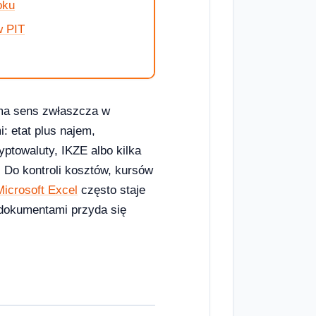
oku
w PIT
” ma sens zwłaszcza w
 etat plus najem,
yptowaluty, IKZE albo kilka
. Do kontroli kosztów, kursów
Microsoft Excel
często staje
dokumentami przyda się