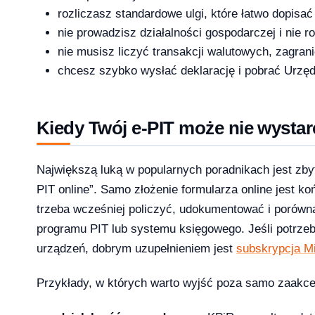
rozliczasz standardowe ulgi, które łatwo dopisać
nie prowadzisz działalności gospodarczej i nie 
licz ile potrzebujesz [2026]
nie musisz liczyć transakcji walutowych, zagran
2026-04-03
chcesz szybko wysłać deklarację i pobrać Urzę
Kiedy Twój e-PIT może nie wystar
Największą luką w popularnych poradnikach jest zbyt
PIT online”. Samo złożenie formularza online jest k
trzeba wcześniej policzyć, udokumentować i porówna
programu PIT lub systemu księgowego. Jeśli potrzeb
urządzeń, dobrym uzupełnieniem jest
subskrypcja Mi
Przykłady, w których warto wyjść poza samo zaakce