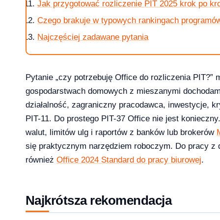
Jak przygotować rozliczenie PIT 2025 krok po kr
Czego brakuje w typowych rankingach programó
Najczęściej zadawane pytania
Pytanie „czy potrzebuję Office do rozliczenia PIT?
 i 10 — kompletna ściąga [2026]
gospodarstwach domowych z mieszanymi dochodami:
działalność, zagraniczny pracodawca, inwestycje, kr
PIT-11. Do prostego PIT-37 Office nie jest konieczny
walut, limitów ulg i raportów z banków lub brokerów
?
się praktycznym narzędziem roboczym. Do pracy z 
również
Office 2024 Standard do pracy biurowej
.
Najkrótsza rekomendacja
ice — porównanie 6 pakietów w 2026
2026-03-10
NKINGI