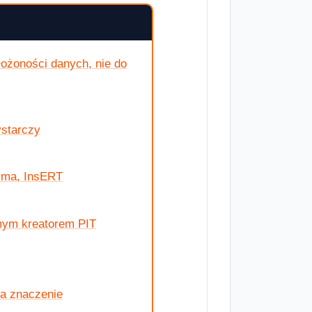
ożoności danych, nie do
ystarczy
tima, InsERT
mym kreatorem PIT
ma znaczenie