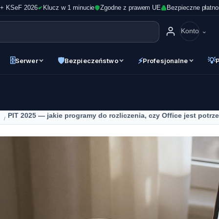
 + KSeF 2026
Klucz w 1 minucie
Zgodne z prawem UE
Bezpieczne płatno
Konto
🗄
🛡
⚡
💡
Serwer
Bezpieczeństwo
Profesjonalne
PIT 2025 — jakie programy do rozliczenia, czy Office jest potr