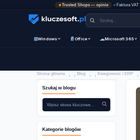
Trusted Shops — opinie
Faktura VAT
⊞
📄
☁
Windows
Office
Microsoft 365
Strona główna
Blog
Ksiegowosc i ERP
›
›
›
Szukaj w blogu
Kategorie blogów