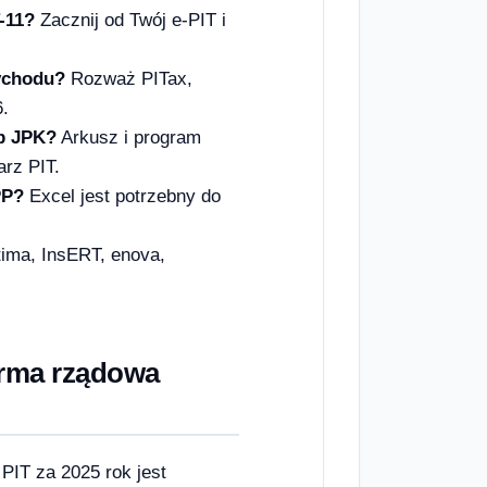
-11?
Zacznij od Twój e-PIT i
zychodu?
Rozważ PITax,
6.
ub JPK?
Arkusz i program
rz PIT.
PP?
Excel jest potrzebny do
tima, InsERT, enova,
forma rządowa
 PIT za 2025 rok jest