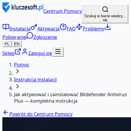
Centrum Pomocy
Szukaj w bazie wiedzy...
⌘K
Instalacja
Aktywacja
FAQ
Problemy
Pobieranie
Zgłoszenie
PL
EN
Sklep
Zaloguj się
Pomoc
Instrukcja instalacji
Jak aktywować i zainstalować Bitdefender Antivirus
Plus — kompletna instrukcja
Powrót do Centrum Pomocy