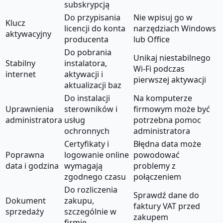
subskrypcją
Do przypisania
Nie wpisuj go w
Klucz
licencji do konta
narzędziach Windows
aktywacyjny
producenta
lub Office
Do pobrania
Unikaj niestabilnego
Stabilny
instalatora,
Wi-Fi podczas
internet
aktywacji i
pierwszej aktywacji
aktualizacji baz
Do instalacji
Na komputerze
Uprawnienia
sterowników i
firmowym może być
administratora
usług
potrzebna pomoc
ochronnych
administratora
Certyfikaty i
Błędna data może
Poprawna
logowanie online
powodować
data i godzina
wymagają
problemy z
zgodnego czasu
połączeniem
Do rozliczenia
Sprawdź dane do
Dokument
zakupu,
faktury VAT przed
sprzedaży
szczególnie w
zakupem
firmie