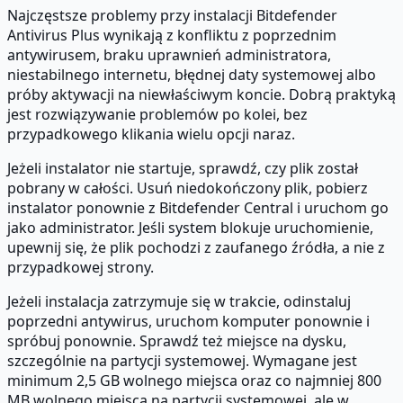
Najczęstsze problemy przy instalacji Bitdefender
Antivirus Plus wynikają z konfliktu z poprzednim
antywirusem, braku uprawnień administratora,
niestabilnego internetu, błędnej daty systemowej albo
próby aktywacji na niewłaściwym koncie. Dobrą praktyką
jest rozwiązywanie problemów po kolei, bez
przypadkowego klikania wielu opcji naraz.
Jeżeli instalator nie startuje, sprawdź, czy plik został
pobrany w całości. Usuń niedokończony plik, pobierz
instalator ponownie z Bitdefender Central i uruchom go
jako administrator. Jeśli system blokuje uruchomienie,
upewnij się, że plik pochodzi z zaufanego źródła, a nie z
przypadkowej strony.
Jeżeli instalacja zatrzymuje się w trakcie, odinstaluj
poprzedni antywirus, uruchom komputer ponownie i
spróbuj ponownie. Sprawdź też miejsce na dysku,
szczególnie na partycji systemowej. Wymagane jest
minimum 2,5 GB wolnego miejsca oraz co najmniej 800
MB wolnego miejsca na partycji systemowej, ale w