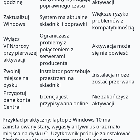
godzinę
aktywacji
poprawnego czasu
Większe ryzyko
Zaktualizuj
System ma aktualne
problemów z
Windows
składniki i poprawki
kompatybilnością
Ograniczasz
Wyłącz
problemy z
VPN/proxy
Aktywacja może
połączeniem z
przy pierwszej
się nie powieść
serwerami
aktywacji
producenta
Zwolnij
Instalator potrzebuje
Instalacja może
miejsce na
przestrzeni na
zostać przerwana
dysku
składniki
Przygotuj
Licencja jest
Nie zakończysz
dane konta
przypisywana online
aktywacji
Central
Przykład praktyczny: laptop z Windows 10 ma
zainstalowany stary, wygasły antywirus oraz mało
miejsca na dysku C:. Użytkownik próbuje zainstalować