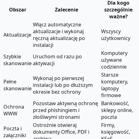
Dla kogo
Obszar
Zalecenie
szczególnie
ważne?
Włącz automatyczne
aktualizacje i wykonaj
Wszyscy
Aktualizacje
ręczną aktualizację po
użytkownicy
instalacji
Komputery
Szybkie
Uruchom od razu po
używane
skanowanie
aktywacji
codziennie
Starsze
Wykonaj po pierwszej
Pełne
komputery,
instalacji lub po dłuższym
skanowanie
laptopy
okresie bez ochrony
firmowe
Pozostaw aktywną ochronę
Bankowość,
Ochrona
przed phishingiem i
sklepy online,
WWW
złośliwymi stronami
poczta
Ostrożnie otwieraj
Firmy,
Poczta i
dokumenty Office, PDF i
księgowość,
załączniki
archiwa
KSeF