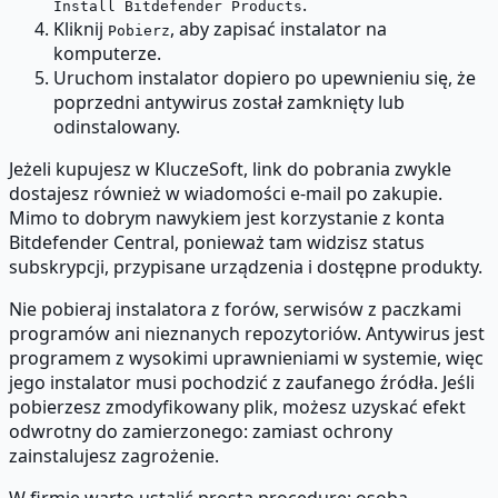
.
Install Bitdefender Products
Kliknij
, aby zapisać instalator na
Pobierz
komputerze.
Uruchom instalator dopiero po upewnieniu się, że
poprzedni antywirus został zamknięty lub
odinstalowany.
Jeżeli kupujesz w KluczeSoft, link do pobrania zwykle
dostajesz również w wiadomości e-mail po zakupie.
Mimo to dobrym nawykiem jest korzystanie z konta
Bitdefender Central, ponieważ tam widzisz status
subskrypcji, przypisane urządzenia i dostępne produkty.
Nie pobieraj instalatora z forów, serwisów z paczkami
programów ani nieznanych repozytoriów. Antywirus jest
programem z wysokimi uprawnieniami w systemie, więc
jego instalator musi pochodzić z zaufanego źródła. Jeśli
pobierzesz zmodyfikowany plik, możesz uzyskać efekt
odwrotny do zamierzonego: zamiast ochrony
zainstalujesz zagrożenie.
W firmie warto ustalić prostą procedurę: osoba