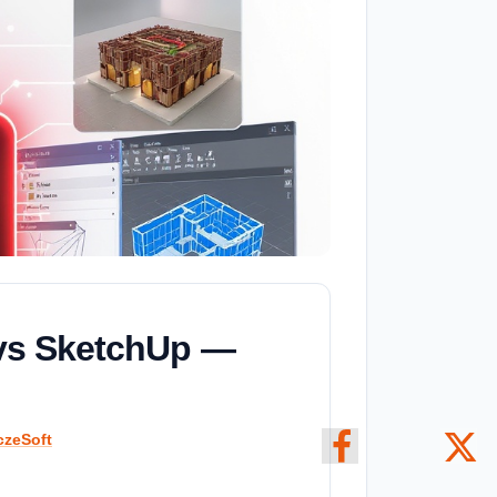
 vs SketchUp —
czeSoft