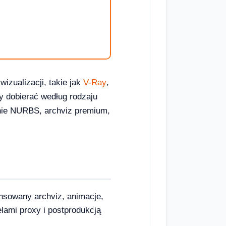
wizualizacji, takie jak
V-Ray
,
ży dobierać według rodzaju
nie NURBS, archviz premium,
nsowany archviz, animacje,
elami proxy i postprodukcją