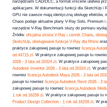
narzędziami CAD/DCC, a format.vrscene ułatwia pr
26 — co musi wiedzieć dział IT i księgowość
aplikacjami. W dokumentacji funkcji dla SketchUp i 
GPU nie zawsze mają identyczną obsługę efektów, m
Chaos podaje aktualne plany V-Ray Solo, Premium i A
narzędzie V-Ray Benchmark służy do pomiaru wyda
 13-33% od lipca 2026 — co to oznacza dla Twojej firmy?
Źródła:
oficjalna strona V-Ray i cennik Chaos
,
obsług
SketchUp
,
obsługiwane funkcje V-Ray dla Rhino
ora
praktyce zakupowej pasuje tu rowniez
licencja Autod
od 44715 zl
. W praktyce zakupowej pasuje tu rowni
2026 - 3 lata od 20324 zl
. W praktyce zakupowej pas
rosoft zmienił reguły — producenci i użytkownicy na lodzie
Autodesk Inventor 2026 - 3 lata od 20324 zl
. W prak
-04-08
rowniez
licencja Autodesk Maya 2026 - 3 lata od 203
pasuje tu rowniez
licencja Autodesk Revit 2026 - 3 la
zakupowej pasuje tu rowniez
licencja Autodesk Media
ku — a 71% małych firm wciąż twierdzi, że to ich nie dotyczy
1 rok od 16259 zl
. W praktyce zakupowej pasuje tu 
2026-04-08
Product Design Collection - 1 rok od 16259 zl
. W pra