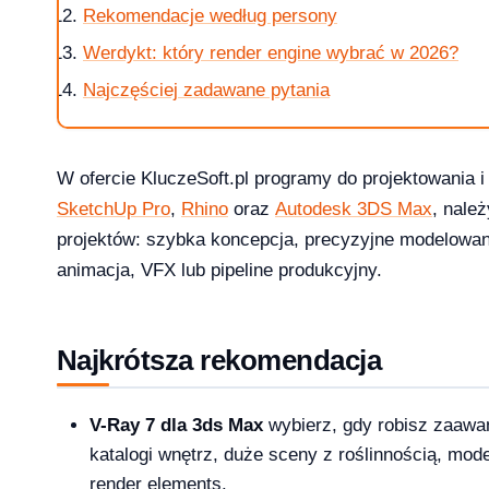
Rekomendacje według persony
Werdykt: który render engine wybrać w 2026?
Najczęściej zadawane pytania
 i 10 — kompletna ściąga [2026]
W ofercie KluczeSoft.pl programy do projektowania i 
SketchUp Pro
,
Rhino
oraz
Autodesk 3DS Max
, nale
projektów: szybka koncepcja, precyzyjne modelowa
animacja, VFX lub pipeline produkcyjny.
?
Najkrótsza rekomendacja
V-Ray 7 dla 3ds Max
wybierz, gdy robisz zaawa
ice — porównanie 6 pakietów w 2026
katalogi wnętrz, duże sceny z roślinnością, mod
2026-03-10
NKINGI
render elements.