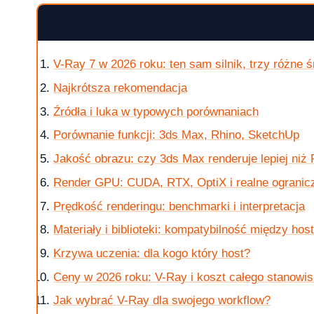
SPIS TREŚCI
V-Ray 7 w 2026 roku: ten sam silnik, trzy różne 
krok po kroku
Najkrótsza rekomendacja
Źródła i luka w typowych porównaniach
Porównanie funkcji: 3ds Max, Rhino, SketchUp
Jakość obrazu: czy 3ds Max renderuje lepiej niż
 jak kupic?
Render GPU: CUDA, RTX, OptiX i realne ogranic
Prędkość renderingu: benchmarki i interpretacja
Materiały i biblioteki: kompatybilność między hos
w 2026 roku?
Krzywa uczenia: dla kogo który host?
Ceny w 2026 roku: V-Ray i koszt całego stanowi
Jak wybrać V-Ray dla swojego workflow?