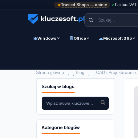
Trusted Shops — opinie
Faktura VAT
⊞
📄
☁
Windows
Office
Microsoft 365
Strona główna
Blog
CAD i Projektowanie
›
›
Szukaj w blogu
Kategorie blogów