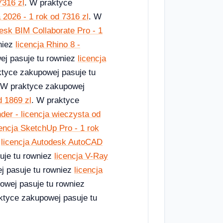
7316 zl
. W praktyce
 2026 - 1 rok od 7316 zl
. W
desk BIM Collaborate Pro - 1
niez
licencja Rhino 8 -
ej pasuje tu rowniez
licencja
ktyce zakupowej pasuje tu
 W praktyce zakupowej
d 1869 zl
. W praktyce
er - licencja wieczysta od
cencja SketchUp Pro - 1 rok
z
licencja Autodesk AutoCAD
uje tu rowniez
licencja V-Ray
j pasuje tu rowniez
licencja
owej pasuje tu rowniez
ktyce zakupowej pasuje tu
.