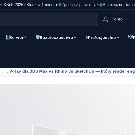
 + KSeF 2026
Klucz w 1 minucie
Zgodne z prawem UE
Bezpieczne płatno
Konto
🗄
🛡
⚡
💡
Serwer
Bezpieczeństwo
Profesjonalne
V-Ray dla 3DS Max vs Rhino vs SketchUp — który render eng
›