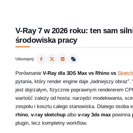
V-Ray 7 w 2026 roku: ten sam silni
środowiska pracy
Udostepnij:
Porównanie
V-Ray dla 3DS Max vs Rhino vs
Sketc
pytania, który render engine daje „ładniejszy obraz
jest dojrzałym, fizycznie poprawnym rendererem CP
2026?
wartość zależy od hosta: narzędzi modelowania, scen
zespołu i kosztu całego stanowiska. Dlatego osoba 
rhino
,
v-ray sketchup
albo
v-ray 3ds max
powinna 
plugin, lecz kompletny workflow.
aktualizowac w 2026?