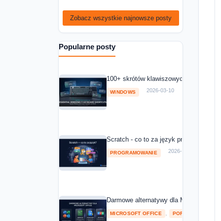
Zobacz wszystkie najnowsze posty
Popularne posty
100+ skrótów klawiszowych Windows 11
2026-03-10
WINDOWS
Scratch - co to za język programowania
2026-03-10
PROGRAMOWANIE
Darmowe alternatywy dla Microsoft Off
,
MICROSOFT OFFICE
POROWNANIA I RA