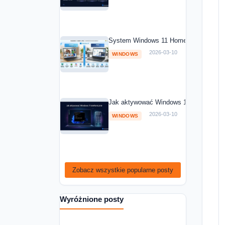
System Windows 11 Home vs Windows 1
2026-03-10
WINDOWS
Jak aktywować Windows 11 telefoniczni
2026-03-10
WINDOWS
Zobacz wszystkie popularne posty
Wyróżnione posty