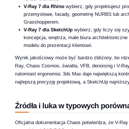
V-Ray 7 dla Rhino
wybierz, gdy projektujesz pro
przemysłowe, fasady, geometrię NURBS lub arch
Grasshopperem.
1 Pro – porównanie wersji systemów operacyjny
V-Ray 7 dla SketchUp
wybierz, gdy liczy się s
koncepcja, wnętrza, małe biura architektoniczne 
modelu do prezentacji klientowi.
Wynik jakościowy może być bardzo zbliżony, bo rdze
e — aktywacja przez telefon krok po kroku [2026]
Ray, Chaos Cosmos, światła, VFB, denoising i V-Ra
natomiast ergonomia: 3ds Max daje największą kontr
najlepszą precyzję projektową, a SketchUp najniższy
Źródła i luka w typowych porówn
Oficjalna dokumentacja Chaos potwierdza, że V-Ray 