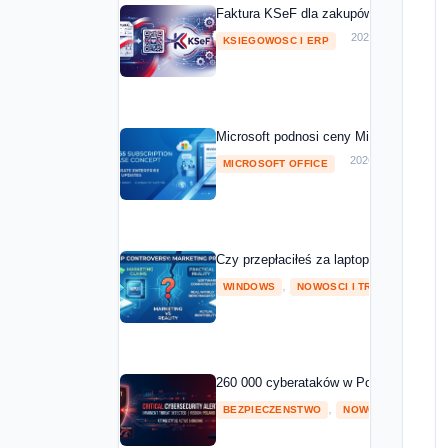
Faktura KSeF dla zakupów Microsoft 20
2026-05-01
KSIEGOWOSC I ERP
Microsoft podnosi ceny Microsoft 365 o
2026-04-08
MICROSOFT OFFICE
Czy przepłaciłeś za laptopa z NPU? Mic
,
2026
WINDOWS
NOWOSCI I TRENDY
260 000 cyberataków w Polsce w 2025 ro
,
BEZPIECZENSTWO
NOWOSCI I TRENDY