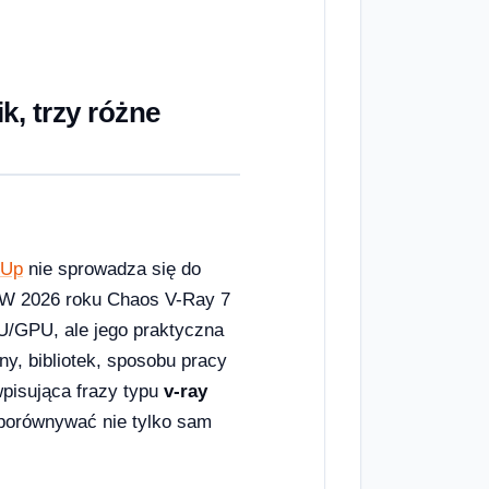
k, trzy różne
hUp
nie sprowadza się do
”. W 2026 roku Chaos V-Ray 7
U/GPU, ale jego praktyczna
y, bibliotek, sposobu pracy
wpisująca frazy typu
v-ray
porównywać nie tylko sam