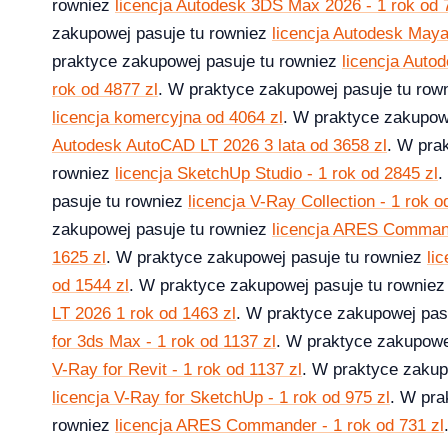
rowniez
licencja Autodesk 3DS Max 2026 - 1 rok od 
zakupowej pasuje tu rowniez
licencja Autodesk Maya
licz ile potrzebujesz [2026]
praktyce zakupowej pasuje tu rowniez
licencja Auto
2026-04-03
rok od 4877 zl
. W praktyce zakupowej pasuje tu row
licencja komercyjna od 4064 zl
. W praktyce zakupow
Autodesk AutoCAD LT 2026 3 lata od 3658 zl
. W pra
rowniez
licencja SketchUp Studio - 1 rok od 2845 zl
.
pasuje tu rowniez
licencja V-Ray Collection - 1 rok o
zakupowej pasuje tu rowniez
licencja ARES Command
1625 zl
. W praktyce zakupowej pasuje tu rowniez
li
od 1544 zl
. W praktyce zakupowej pasuje tu rownie
LT 2026 1 rok od 1463 zl
. W praktyce zakupowej pas
for 3ds Max - 1 rok od 1137 zl
. W praktyce zakupowe
V-Ray for Revit - 1 rok od 1137 zl
. W praktyce zakup
licencja V-Ray for SketchUp - 1 rok od 975 zl
. W pra
rowniez
licencja ARES Commander - 1 rok od 731 zl