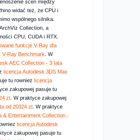
zenoszenie scen między
Rhino widać też, że CPU i
imo wspólnego silnika.
rchViz Collection, a
jności CPU, CUDA i RTX.
iwane funkcje V-Ray dla
z
V-Ray Benchmark
. W
esk AEC Collection - 3 lata
ez
licencja Autodesk 3DS Max
uje tu rowniez
licencja
tyce zakupowej pasuje tu
24 zl
. W praktyce zakupowej
ta od 20324 zl
. W praktyce
 & Entertainment Collection -
rowniez
licencja Autodesk
ktyce zakupowej pasuje tu