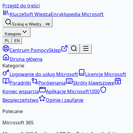
Przejdź do treści
KluczeSoft
Wiedza
Encyklopedia Microsoft
Szukaj w Wiedzy…
⌘K
Kategorie
PL
EN
Centrum Pomocy
Sklep
Strona główna
Kategorie
Logowanie do usług Microsoft
Licencje Microsoft
Poradniki
Porównania
Skróty klawiszowe
Koniec wsparcia
Aplikacje Microsoft
1000
Bezpieczeństwo
Opinie i zaufanie
Polecane
Microsoft 365