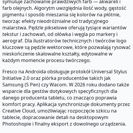
symuluje zachowanie prawdziwych farb — akwareli i
farb olejnych. Algorytm uwzględnia ilość wody, gęstość
pigmentu i sposób mieszania się kolorów na płótnie,
tworząc efekty nieodróżnialne od tradycyjnego
malarstwa. Pędzle pikselowe oferują tysiące wariantów
tekstur i zachowań, od ołówka i węgla po markery i
aerograf. Dla ilustratorów technicznych i twórców logo
kluczowe są pędzle wektorowe, które pozwalają rysować
nieskończenie skalowalne kształty, edytowalne w
każdym momencie procesu twórczego.
Fresco na Androida obsługuje protokół Universal Stylus
Initiative 2.0 oraz piórka producentów takich jak
Samsung (S Pen) czy Wacom. W 2026 roku dodano także
wsparcie dla gestów dotykowych specyficznych dla
danego producenta tabletu, co znacząco poprawia
komfort pracy. Aplikacja synchronizuje dokumenty przez
Creative Cloud, umożliwiając rozpoczęcie szkicu na
tablecie, dopracowanie detali na desktopowym
Photoshopie i finalny eksport z dowolnego urządzenia.