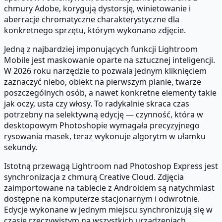
chmury Adobe, korygują dystorsję, winietowanie i
aberracje chromatyczne charakterystyczne dla
konkretnego sprzętu, którym wykonano zdjęcie.
Jedną z najbardziej imponujących funkcji Lightroom
Mobile jest maskowanie oparte na sztucznej inteligencji.
W 2026 roku narzędzie to pozwala jednym kliknięciem
zaznaczyć niebo, obiekt na pierwszym planie, twarze
poszczególnych osób, a nawet konkretne elementy takie
jak oczy, usta czy włosy. To radykalnie skraca czas
potrzebny na selektywną edycję — czynność, która w
desktopowym Photoshopie wymagała precyzyjnego
rysowania masek, teraz wykonuje algorytm w ułamku
sekundy.
Istotną przewagą Lightroom nad Photoshop Express jest
synchronizacja z chmurą Creative Cloud. Zdjęcia
zaimportowane na tablecie z Androidem są natychmiast
dostępne na komputerze stacjonarnym i odwrotnie.
Edycje wykonane w jednym miejscu synchronizują się w
czasie rzeczywistym na wszystkich urządzeniach