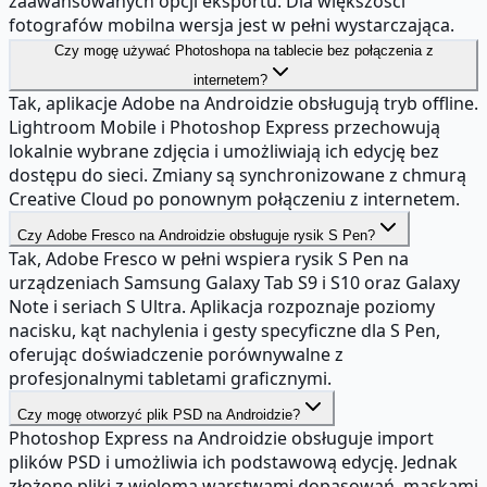
zaawansowanych opcji eksportu. Dla większości
fotografów mobilna wersja jest w pełni wystarczająca.
Czy mogę używać Photoshopa na tablecie bez połączenia z
internetem?
Tak, aplikacje Adobe na Androidzie obsługują tryb offline.
Lightroom Mobile i Photoshop Express przechowują
lokalnie wybrane zdjęcia i umożliwiają ich edycję bez
dostępu do sieci. Zmiany są synchronizowane z chmurą
Creative Cloud po ponownym połączeniu z internetem.
Czy Adobe Fresco na Androidzie obsługuje rysik S Pen?
Tak, Adobe Fresco w pełni wspiera rysik S Pen na
urządzeniach Samsung Galaxy Tab S9 i S10 oraz Galaxy
Note i seriach S Ultra. Aplikacja rozpoznaje poziomy
nacisku, kąt nachylenia i gesty specyficzne dla S Pen,
oferując doświadczenie porównywalne z
profesjonalnymi tabletami graficznymi.
Czy mogę otworzyć plik PSD na Androidzie?
Photoshop Express na Androidzie obsługuje import
plików PSD i umożliwia ich podstawową edycję. Jednak
złożone pliki z wieloma warstwami dopasowań, maskami