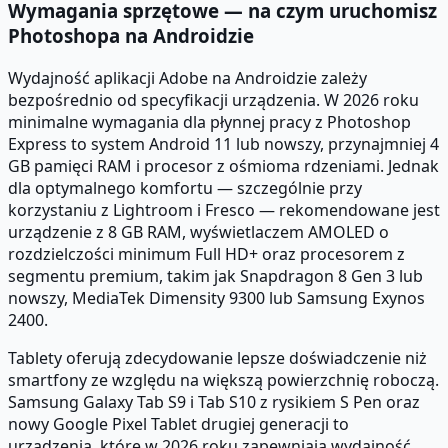
Wymagania sprzętowe — na czym uruchomisz
Photoshopa na Androidzie
Wydajność aplikacji Adobe na Androidzie zależy
bezpośrednio od specyfikacji urządzenia. W 2026 roku
minimalne wymagania dla płynnej pracy z Photoshop
Express to system Android 11 lub nowszy, przynajmniej 4
GB pamięci RAM i procesor z ośmioma rdzeniami. Jednak
dla optymalnego komfortu — szczególnie przy
korzystaniu z Lightroom i Fresco — rekomendowane jest
urządzenie z 8 GB RAM, wyświetlaczem AMOLED o
rozdzielczości minimum Full HD+ oraz procesorem z
segmentu premium, takim jak Snapdragon 8 Gen 3 lub
nowszy, MediaTek Dimensity 9300 lub Samsung Exynos
2400.
Tablety oferują zdecydowanie lepsze doświadczenie niż
smartfony ze względu na większą powierzchnię roboczą.
Samsung Galaxy Tab S9 i Tab S10 z rysikiem S Pen oraz
nowy Google Pixel Tablet drugiej generacji to
urządzenia, które w 2026 roku zapewniają wydajność