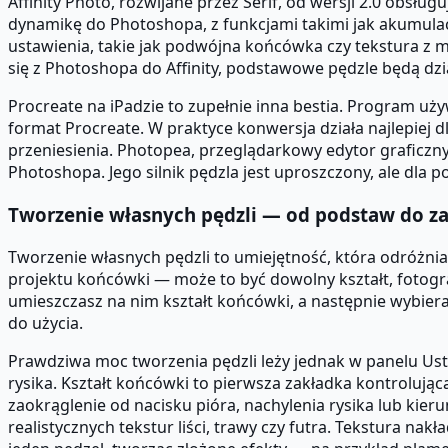
Affinity Photo, rozwijane przez Serif, od wersji 2.0 obsłu
dynamikę do Photoshopa, z funkcjami takimi jak akumula
ustawienia, takie jak podwójna końcówka czy tekstura 
się z Photoshopa do Affinity, podstawowe pędzle będą dz
Procreate na iPadzie to zupełnie inna bestia. Program uż
format Procreate. W praktyce konwersja działa najlepiej
przeniesienia. Photopea, przeglądarkowy edytor graficzny
Photoshopa. Jego silnik pędzla jest uproszczony, ale dla
Tworzenie własnych pędzli — od podstaw do 
Tworzenie własnych pędzli to umiejętność, która odróżn
projektu końcówki — może to być dowolny kształt, fotogr
umieszczasz na nim kształt końcówki, a następnie wybiera
do użycia.
Prawdziwa moc tworzenia pędzli leży jednak w panelu Us
rysika. Kształt końcówki to pierwsza zakładka kontrolująca
zaokrąglenie od nacisku pióra, nachylenia rysika lub kie
realistycznych tekstur liści, trawy czy futra. Tekstura na