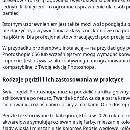
presetów z funkcją tagowania i wyszukiwania pełnotekstowe
jednym kliknięciem. To ogromne usprawnienie dla osób pr
pamięci.
Istotnym usprawnieniem jest także możliwość podglądu p
przełączyć tryb wyświetlania z klasycznej końcówki na p
na płótnie. Dla profesjonalistów pracujących pod presją c
W przypadku problemów z instalacją — na przykład gdy pę
Photoshopie CS6 lub wcześniejszym mogą wymagać konwer
imporcie. Jeśli używasz alternatywnego oprogramowania 
kompatybilnej z Twoją edycją Photoshopa.
Rodzaje pędzli i ich zastosowania w praktyce
Świat pędzli Photoshopa można podzielić na kilka głównyc
szkicowania po retusz. Twarda końcówka daje ostrą krawę
cieniowaniu, rozjaśnianiu i pracy z maskami. Obie dostęp
Pędzle teksturowane to kategoria, która w 2026 roku prz
akwarelowe symulują rozlewanie się farby, mieszanie kolor
ślady włosia i mieszanie się kolorów. Pędzle węglowe i o