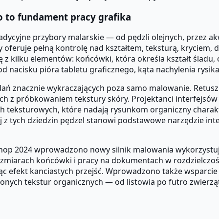
o to fundament pracy grafika
ycyjne przybory malarskie — od pędzli olejnych, przez akwa
oferuje pełną kontrolę nad kształtem, teksturą, kryciem, 
ię z kilku elementów: końcówki, która określa kształt ślad
d nacisku pióra tabletu graficznego, kąta nachylenia rysik
dań znacznie wykraczających poza samo malowanie. Retusz f
ch z próbkowaniem tekstury skóry. Projektanci interfejsów u
ch teksturowych, które nadają rysunkom organiczny charakt
z tych dziedzin pędzel stanowi podstawowe narzędzie inte
oshop 2024 wprowadzono nowy silnik malowania wykorzystują
arach końcówki i pracy na dokumentach w rozdzielczości 8K
ując efekt kanciastych przejść. Wprowadzono także wsparc
onych tekstur organicznych — od listowia po futro zwierzą