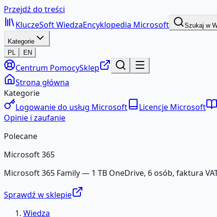
Przejdź do treści
KluczeSoft
Wiedza
Encyklopedia Microsoft
Szukaj w 
Kategorie
PL
EN
Centrum Pomocy
Sklep
Strona główna
Kategorie
Logowanie do usług Microsoft
Licencje Microsoft
Opinie i zaufanie
Polecane
Microsoft 365
Microsoft 365 Family — 1 TB OneDrive, 6 osób, faktura VAT
Sprawdź w sklepie
Wiedza