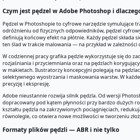
Czym jest pędzel w Adobe Photoshop i dlaczeg
Pędzel w Photoshopie to cyfrowe narzędzie symulujące trad
odróżnieniu od fizycznych odpowiedników, pędzel cyfrowy 
definiują końcowy efekt na płótnie. Każdy pędzel składa s
ten ślad w trakcie malowania — na przykład w zależności o
W codziennej pracy grafika pędzle wykorzystuje się do za
rozjaśniania i przyciemniania oraz na pędzlach korygujący
w makietach. Ilustratorzy koncepcyjni polegają na pędzla
selektywnego wyostrzania i maskowania warstw. W każdej 
precyzję i ekspresję.
Adobe nieustannie rozwija silnik pędzla. Od wersji Phot
dopracowany pod kątem płynności przy bardzo dużych rozmi
kształtu pędzla na zakrzywionych pociągnięciach, reduk
równolegle, co otwiera nowe możliwości w tworzeniu złoż
Formaty plików pędzli — ABR i nie tylko