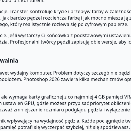
ę koloru z konturem.
je. Transfer kontroluje krycie i przepływ farby w zależnoś
, jak bardzo pędzel rozcieńcza farbę i jak mocno miesza ją
o, który realistycznie rozlewa się po cyfrowym papierze.
. Jeśli wystarczy Ci końcówka z podstawowymi ustawieniami
ia. Profesjonalni twórcy pędzli zapisują obie wersje, aby i
zwalnia
nawet wydajny komputer. Problem dotyczy szczególnie pędzl
a podłożem. Photoshop 2026 zawiera kilka mechanizmów opty
, ale wymaga karty graficznej z co najmniej 4 GB pamięci VR
stawień GPU, gdzie możesz przypisać priorytet obliczenio
rozważ zmniejszenie rozmiaru podglądu pędzla i wyłączenie 
ynnik wpływający na wydajność pędzla. Każde pociągnięcie 
mięć potrafi się wyczerpać szybciej, niż się spodziewasz. 