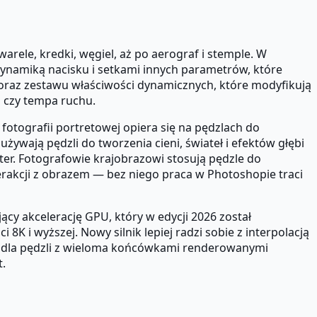
rele, kredki, węgiel, aż po aerograf i stemple. W
dynamiką nacisku i setkami innych parametrów, które
u, oraz zestawu właściwości dynamicznych, które modyfikują
a czy tempa ruchu.
otografii portretowej opiera się na pędzlach do
żywają pędzli do tworzenia cieni, świateł i efektów głębi
er. Fotografowie krajobrazowi stosują pędzle do
rakcji z obrazem — bez niego praca w Photoshopie traci
cy akcelerację GPU, który w edycji 2026 został
 i wyższej. Nowy silnik lepiej radzi sobie z interpolacją
ie dla pędzli z wieloma końcówkami renderowanymi
t.