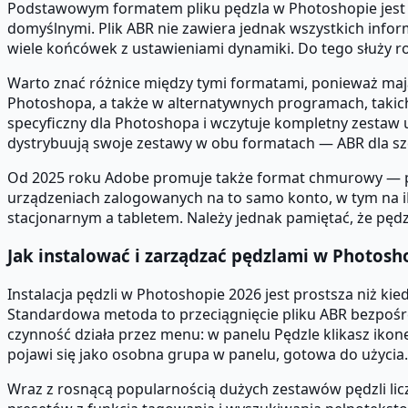
Podstawowym formatem pliku pędzla w Photoshopie jest A
domyślnymi. Plik ABR nie zawiera jednak wszystkich infor
wiele końcówek z ustawieniami dynamiki. Do tego służy ro
Warto znać różnice między tymi formatami, ponieważ mają
Photoshopa, a także w alternatywnych programach, takich 
specyficzny dla Photoshopa i wczytuje kompletny zestaw u
dystrybuują swoje zestawy w obu formatach — ABR dla szer
Od 2025 roku Adobe promuje także format chmurowy — pęd
urządzeniach zalogowanych na to samo konto, w tym na 
stacjonarnym a tabletem. Należy jednak pamiętać, że pęd
Jak instalować i zarządzać pędzlami w Photosh
Instalacja pędzli w Photoshopie 2026 jest prostsza niż ki
Standardowa metoda to przeciągnięcie pliku ABR bezpoś
czynność działa przez menu: w panelu Pędzle klikasz ik
pojawi się jako osobna grupa w panelu, gotowa do użycia.
Wraz z rosnącą popularnością dużych zestawów pędzli li