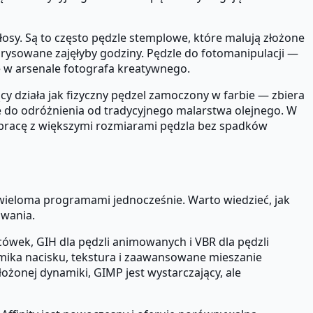
łosy. Są to często pędzle stemplowe, które malują złożone
e rysowane zajęłyby godziny. Pędzle do fotomanipulacji —
ie w arsenale fotografa kreatywnego.
y działa jak fizyczny pędzel zamoczony w farbie — zbiera
e do odróżnienia od tradycyjnego malarstwa olejnego. W
 pracę z większymi rozmiarami pędzla bez spadków
z wieloma programami jednocześnie. Warto wiedzieć, jak
owania.
ówek, GIH dla pędzli animowanych i VBR dla pędzli
mika nacisku, tekstura i zaawansowane mieszanie
żonej dynamiki, GIMP jest wystarczający, ale