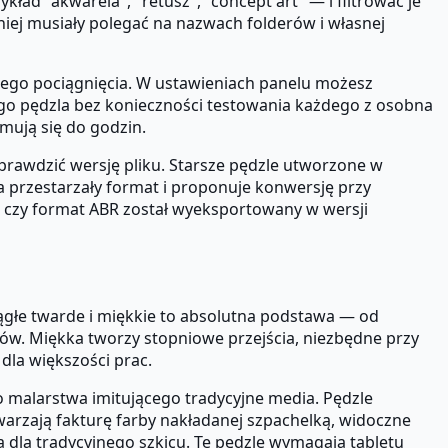
ad "akwarela", "retusz", "concept art" — i filtrować je
iej musiały polegać na nazwach folderów i własnej
nego pociągnięcia. W ustawieniach panelu możesz
ego pędzla bez konieczności testowania każdego z osobna
mują się do godzin.
rawdzić wersję pliku. Starsze pędzle utworzone w
przestarzały format i proponuje konwersję przy
 czy format ABR został wyeksportowany w wersji
rągłe twarde i miękkie to absolutna podstawa — od
ów. Miękka tworzy stopniowe przejścia, niezbędne przy
dla większości prac.
 malarstwa imitującego tradycyjne media. Pędzle
twarzają fakturę farby nakładanej szpachelką, widoczne
ą dla tradycyjnego szkicu. Te pędzle wymagają tabletu