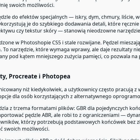
łnię swoich możliwości.
dzle do efektów specjalnych — iskry, dym, chmury, liście, w
ykorzystują je do szybkiego dodawania detali, które ręczni
 obiektywu czy tekstur skóry — stanowią nieodzowne narzędz
one w Photoshopie CS5 i stale rozwijane. Pędzel mieszając
 To narzędzie, które wymaga wprawy, ale daje rezultaty ni
wany pod kątem mniejszego zużycia pamięci, co pozwala na
ty, Procreate i Photopea
żnicowany niż kiedykolwiek, a użytkownicy często pracują 
ą opcje dla osób korzystających z alternatywnego oprogram
ędzla z trzema formatami plików: GBR dla pojedynczych końc
portować pędzle ABR, ale robi to z ograniczeniami — dyna
owników, którzy potrzebują podstawowych końcówek bez zło
ć swoich możliwości.