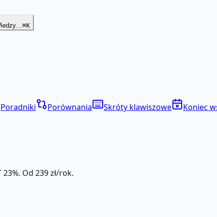
Wiedzy…
⌘K
Poradniki
Porównania
Skróty klawiszowe
Koniec w
 23%. Od 239 zł/rok.