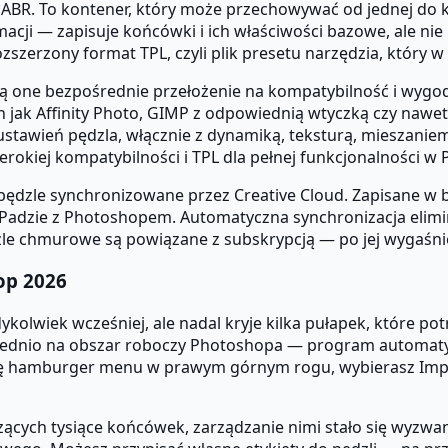
BR. To kontener, który może przechowywać od jednej do ki
macji — zapisuje końcówki i ich właściwości bazowe, ale n
zszerzony format TPL, czyli plik presetu narzędzia, który 
 one bezpośrednie przełożenie na kompatybilność i wygodę
jak Affinity Photo, GIMP z odpowiednią wtyczką czy nawet P
stawień pędzla, włącznie z dynamiką, teksturą, mieszaniem
okiej kompatybilności i TPL dla pełnej funkcjonalności w 
zle synchronizowane przez Creative Cloud. Zapisane w bi
iPadzie z Photoshopem. Automatyczna synchronizacja eli
zle chmurowe są powiązane z subskrypcją — po jej wygaśni
op 2026
edykolwiek wcześniej, ale nadal kryje kilka pułapek, które 
rednio na obszar roboczy Photoshopa — program automaty
onę hamburger menu w prawym górnym rogu, wybierasz Impor
czących tysiące końcówek, zarządzanie nimi stało się wyz