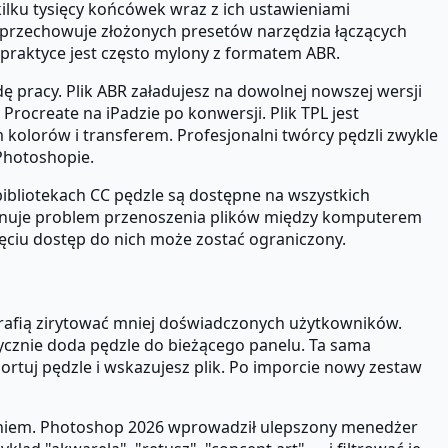
lku tysięcy końcówek wraz z ich ustawieniami
ie przechowuje złożonych presetów narzędzia łączących
w praktyce jest często mylony z formatem ABR.
 pracy. Plik ABR załadujesz na dowolnej nowszej wersji
rocreate na iPadzie po konwersji. Plik TPL jest
 kolorów i transferem. Profesjonalni twórcy pędzli zwykle
Photoshopie.
bliotekach CC pędzle są dostępne na wszystkich
minuje problem przenoszenia plików między komputerem
ęciu dostęp do nich może zostać ograniczony.
potrafią zirytować mniej doświadczonych użytkowników.
cznie doda pędzle do bieżącego panelu. Ta sama
tuj pędzle i wskazujesz plik. Po imporcie nowy zestaw
waniem. Photoshop 2026 wprowadził ulepszony menedżer