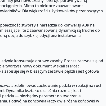
a Affinity jest nowoczesny i oferuje porównywalną
u pociągnięcia. Mimo to niektóre zaawansowane
owiedników. Dla większości użytkowników przenoszących
 społeczność stworzyła narzędzia do konwersji ABR na
e mieszające i te z zaawansowaną dynamiką są trudne do
dną opcją do szybkiej edycji bez instalowania
jedynie konsumuje gotowe zasoby. Proces zaczyna się od
pie tworzysz nowy dokument w skali szarości,
a zapisuje się w bieżącym zestawie pędzli i jest gotowa
pozwala zdefiniować zachowanie pędzla w reakcji na ruch
mi. Dynamika kształtu uzależnia rozmiar, kąt i
żki pędzla — niezbędny parametr do tworzenia
mieszania. Podwójna końcówka łączy dwie różne końcówki w