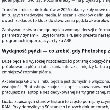
jeden pędzel, tworząc złożone efekty — na przykład plam
Transfer i mieszanie kolorów w 2026 roku zyskały nowe opc
imitujących tradycyjne media. Mieszanie kolorów definiuje
dwóch zakładek to klucz do stworzenia pędzla akwareloweg
Zapisywanie stworzonego pędzla wymaga decyzji o formacie
parametry dynamiki, użyj formatu TPL jako presetu narzędz
programach importujących tylko ABR.
Wydajność pędzli — co zrobić, gdy Photoshop 
Duże pędzle o wysokiej rozdzielczości potrafią obciążyć 
próbkowania płótna i obliczania interakcji między farbą 
zmniejszyć rozmiar płótna.
Akceleracja GPU w silniku pędzla jest domyślnie włączona
wydajności Photoshopa znajdziesz opcję zaawansowanych u
pracujesz na laptopie bez dedykowanej karty graficznej, 
Liczba zapisanych stanów historii to często pomijany cz
RAM. Przy domyślnych 50 stanach i dużych dokumentach, pa