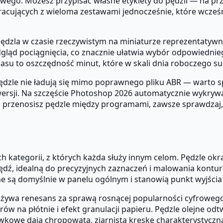
go. Możesz przypisać własne etykiety do pędzli — na przykł
acujących z wieloma zestawami jednocześnie, które wcześn
ędzla w czasie rzeczywistym na miniaturze reprezentatyw
odgląd pociągnięcia, co znacznie ułatwia wybór odpowiedni
zasu to oszczędność minut, które w skali dnia roboczego su
dzle nie ładują się mimo poprawnego pliku ABR — warto sp
sji. Na szczęście Photoshop 2026 automatycznie wykrywa 
i przenosisz pędzle między programami, zawsze sprawdzaj,
h kategorii, z których każda służy innym celom. Pędzle ok
dź, idealną do precyzyjnych zaznaczeń i malowania kontur
ne są domyślnie w panelu ogólnym i stanowią punkt wyjścia 
eżywa renesans za sprawą rosnącej popularności cyfrowego
ów na płótnie i efekt granulacji papieru. Pędzle olejne od
łówkowe dają chropowatą, ziarnistą kreskę charakterystyczn