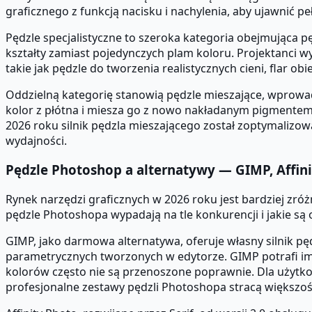
graficznego z funkcją nacisku i nachylenia, aby ujawnić pe
Pędzle specjalistyczne to szeroka kategoria obejmująca pę
kształty zamiast pojedynczych plam koloru. Projektanci w
takie jak pędzle do tworzenia realistycznych cieni, flar
Oddzielną kategorię stanowią pędzle mieszające, wprowadz
kolor z płótna i miesza go z nowo nakładanym pigmentem.
2026 roku silnik pędzla mieszającego został zoptymalizo
wydajności.
Pędzle Photoshop a alternatywy — GIMP, Affini
Rynek narzędzi graficznych w 2026 roku jest bardziej zró
pędzle Photoshopa wypadają na tle konkurencji i jakie s
GIMP, jako darmowa alternatywa, oferuje własny silnik p
parametrycznych tworzonych w edytorze. GIMP potrafi im
kolorów często nie są przenoszone poprawnie. Dla użytk
profesjonalne zestawy pędzli Photoshopa stracą większoś