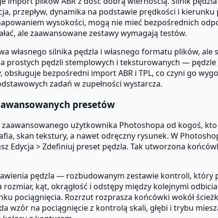
guje import plików ABR z dość dobrą wiernością. Silnik pędzl
cja, przepływ, dynamika na podstawie prędkości i kierunk
z mapowaniem wysokości, mogą nie mieć bezpośrednich odp
iałać, ale zaawansowane zestawy wymagają testów.
ywa własnego silnika pędzla i własnego formatu plików, ale
 dla prostych pędzli stemplowych i teksturowanych — pędzl
, obsługuje bezpośredni import ABR i TPL, co czyni go wygo
 podstawowych zadań w zupełności wystarcza.
zaawansowanych presetów
ia zaawansowanego użytkownika Photoshopa od kogoś, kto 
afia, skan tekstury, a nawet odręczny rysunek. W Photosho
sz Edycja > Zdefiniuj preset pędzla. Tak utworzona końcówk
tawienia pędzla — rozbudowanym zestawie kontroli, który 
 rozmiar, kąt, okrągłość i odstępy między kolejnymi odbicia
runku pociągnięcia. Rozrzut rozprasza końcówki wokół ście
kłada wzór na pociągnięcie z kontrolą skali, głębi i trybu 