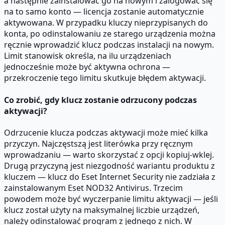
a następnie zainstalować go na nowym i zalogować się
na to samo konto — licencja zostanie automatycznie
aktywowana. W przypadku kluczy nieprzypisanych do
konta, po odinstalowaniu ze starego urządzenia można
ręcznie wprowadzić klucz podczas instalacji na nowym.
Limit stanowisk określa, na ilu urządzeniach
jednocześnie może być aktywna ochrona —
przekroczenie tego limitu skutkuje błędem aktywacji.
Co zrobić, gdy klucz zostanie odrzucony podczas
aktywacji?
Odrzucenie klucza podczas aktywacji może mieć kilka
przyczyn. Najczęstszą jest literówka przy ręcznym
wprowadzaniu — warto skorzystać z opcji kopiuj-wklej.
Drugą przyczyną jest niezgodność wariantu produktu z
kluczem — klucz do Eset Internet Security nie zadziała z
zainstalowanym Eset NOD32 Antivirus. Trzecim
powodem może być wyczerpanie limitu aktywacji — jeśli
klucz został użyty na maksymalnej liczbie urządzeń,
należy odinstalować program z jednego z nich. W