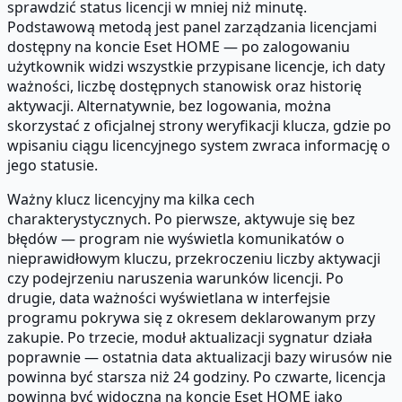
sprawdzić status licencji w mniej niż minutę.
Podstawową metodą jest panel zarządzania licencjami
dostępny na koncie Eset HOME — po zalogowaniu
użytkownik widzi wszystkie przypisane licencje, ich daty
ważności, liczbę dostępnych stanowisk oraz historię
aktywacji. Alternatywnie, bez logowania, można
skorzystać z oficjalnej strony weryfikacji klucza, gdzie po
wpisaniu ciągu licencyjnego system zwraca informację o
jego statusie.
Ważny klucz licencyjny ma kilka cech
charakterystycznych. Po pierwsze, aktywuje się bez
błędów — program nie wyświetla komunikatów o
nieprawidłowym kluczu, przekroczeniu liczby aktywacji
czy podejrzeniu naruszenia warunków licencji. Po
drugie, data ważności wyświetlana w interfejsie
programu pokrywa się z okresem deklarowanym przy
zakupie. Po trzecie, moduł aktualizacji sygnatur działa
poprawnie — ostatnia data aktualizacji bazy wirusów nie
powinna być starsza niż 24 godziny. Po czwarte, licencja
powinna być widoczna na koncie Eset HOME jako