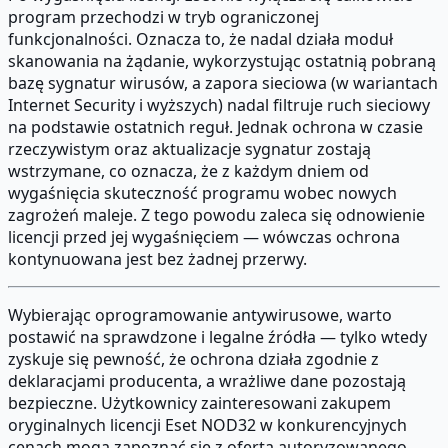
program przechodzi w tryb ograniczonej
funkcjonalności. Oznacza to, że nadal działa moduł
skanowania na żądanie, wykorzystując ostatnią pobraną
bazę sygnatur wirusów, a zapora sieciowa (w wariantach
Internet Security i wyższych) nadal filtruje ruch sieciowy
na podstawie ostatnich reguł. Jednak ochrona w czasie
rzeczywistym oraz aktualizacje sygnatur zostają
wstrzymane, co oznacza, że z każdym dniem od
wygaśnięcia skuteczność programu wobec nowych
zagrożeń maleje. Z tego powodu zaleca się odnowienie
licencji przed jej wygaśnięciem — wówczas ochrona
kontynuowana jest bez żadnej przerwy.
Wybierając oprogramowanie antywirusowe, warto
postawić na sprawdzone i legalne źródła — tylko wtedy
zyskuje się pewność, że ochrona działa zgodnie z
deklaracjami producenta, a wrażliwe dane pozostają
bezpieczne. Użytkownicy zainteresowani zakupem
oryginalnych licencji Eset NOD32 w konkurencyjnych
cenach mogą zapoznać się z ofertą autoryzowanego