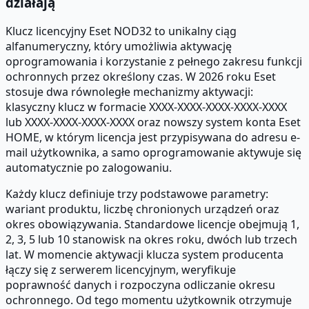
działają
Klucz licencyjny Eset NOD32 to unikalny ciąg
alfanumeryczny, który umożliwia aktywację
oprogramowania i korzystanie z pełnego zakresu funkcji
ochronnych przez określony czas. W 2026 roku Eset
stosuje dwa równoległe mechanizmy aktywacji:
klasyczny klucz w formacie XXXX-XXXX-XXXX-XXXX-XXXX
lub XXXX-XXXX-XXXX-XXXX oraz nowszy system konta Eset
HOME, w którym licencja jest przypisywana do adresu e-
mail użytkownika, a samo oprogramowanie aktywuje się
automatycznie po zalogowaniu.
Każdy klucz definiuje trzy podstawowe parametry:
wariant produktu, liczbę chronionych urządzeń oraz
okres obowiązywania. Standardowe licencje obejmują 1,
2, 3, 5 lub 10 stanowisk na okres roku, dwóch lub trzech
lat. W momencie aktywacji klucza system producenta
łączy się z serwerem licencyjnym, weryfikuje
poprawność danych i rozpoczyna odliczanie okresu
ochronnego. Od tego momentu użytkownik otrzymuje