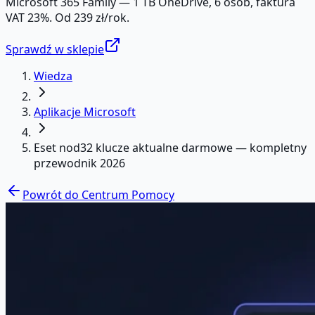
Microsoft 365 Family — 1 TB OneDrive, 6 osób, faktura
VAT 23%. Od 239 zł/rok.
Sprawdź w sklepie
Wiedza
Aplikacje Microsoft
Eset nod32 klucze aktualne darmowe — kompletny
przewodnik 2026
Powrót do Centrum Pomocy