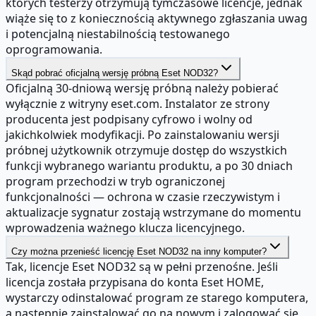
których testerzy otrzymują tymczasowe licencje, jednak
wiąże się to z koniecznością aktywnego zgłaszania uwag
i potencjalną niestabilnością testowanego
oprogramowania.
Skąd pobrać oficjalną wersję próbną Eset NOD32?
Oficjalną 30-dniową wersję próbną należy pobierać
wyłącznie z witryny eset.com. Instalator ze strony
producenta jest podpisany cyfrowo i wolny od
jakichkolwiek modyfikacji. Po zainstalowaniu wersji
próbnej użytkownik otrzymuje dostęp do wszystkich
funkcji wybranego wariantu produktu, a po 30 dniach
program przechodzi w tryb ograniczonej
funkcjonalności — ochrona w czasie rzeczywistym i
aktualizacje sygnatur zostają wstrzymane do momentu
wprowadzenia ważnego klucza licencyjnego.
Czy można przenieść licencję Eset NOD32 na inny komputer?
Tak, licencje Eset NOD32 są w pełni przenośne. Jeśli
licencja została przypisana do konta Eset HOME,
wystarczy odinstalować program ze starego komputera,
a następnie zainstalować go na nowym i zalogować się