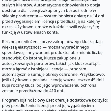
stałych klientów. Automatyczne odnowienie to opcja
dostępna dla licencji zakupionych bezpośrednio w
sklepie producenta — system pobiera opłatę na 14 dni
przed wygaśnięciem licencji i przedłuża ją na kolejny
okres. Użytkownik może w każdej chwili wyłączyć tę
funkcję w ustawieniach konta.
Ręczne przedłużenie przez zakup nowego klucza daje
większą elastyczność — można wybrać innego
sprzedawcę, inny wariant produktu lub zmienić liczbę
stanowisk. Co istotne, klucze zakupione u
autoryzowanych partnerów, takich jak kluczesoft.pl,
można łączyć z istniejącą licencją — program
automatycznie sumuje okresy ochronne. Przykładowo,
jeśli użytkownik posiada licencję ważną jeszcze 45 dni i
kupi roczny klucz, po jego wprowadzeniu ochrona
zostanie przedłużona do 410 dni.
Program lojalnościowy Eset oferuje dodatkowe korzyści:
przy przedłużeniu licencji przed jej wygaśnięciem
użytkownik otrzymuje zniżkę lojalnościową, a przy