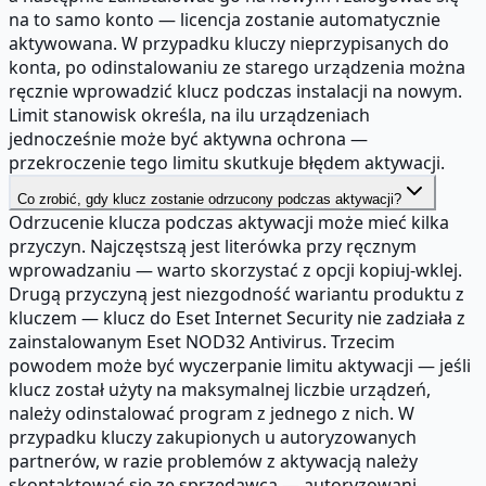
na to samo konto — licencja zostanie automatycznie
aktywowana. W przypadku kluczy nieprzypisanych do
konta, po odinstalowaniu ze starego urządzenia można
ręcznie wprowadzić klucz podczas instalacji na nowym.
Limit stanowisk określa, na ilu urządzeniach
jednocześnie może być aktywna ochrona —
przekroczenie tego limitu skutkuje błędem aktywacji.
Co zrobić, gdy klucz zostanie odrzucony podczas aktywacji?
Odrzucenie klucza podczas aktywacji może mieć kilka
przyczyn. Najczęstszą jest literówka przy ręcznym
wprowadzaniu — warto skorzystać z opcji kopiuj-wklej.
Drugą przyczyną jest niezgodność wariantu produktu z
kluczem — klucz do Eset Internet Security nie zadziała z
zainstalowanym Eset NOD32 Antivirus. Trzecim
powodem może być wyczerpanie limitu aktywacji — jeśli
klucz został użyty na maksymalnej liczbie urządzeń,
należy odinstalować program z jednego z nich. W
przypadku kluczy zakupionych u autoryzowanych
partnerów, w razie problemów z aktywacją należy
skontaktować się ze sprzedawcą — autoryzowani