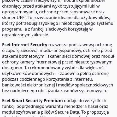
plików w czasie rzeczywistym, moduł Exploit Blocker
chroniący przed atakami wykorzystującymi luki w
oprogramowaniu, ochronę przed ransomware oraz
skaner UEFI. To rozwiązanie idealne dla użytkowników,
którzy potrzebują szybkiego i nieobciążającego systemu
programu, a z funkcji sieciowych korzystają w
ograniczonym zakresie.
Eset Internet Security
rozszerza podstawową ochronę
o zaporę sieciową, moduł antyspamowy, ochronę przed
atakami botnetowymi, skaner sieci domowej oraz moduł
ochrony kamery internetowej przed nieautoryzowanym
dostępem. To rekomendowany wybór dla większości
użytkowników domowych — zapewnia pełną ochronę
podczas codziennego korzystania z internetu,
bankowości elektronicznej i mediów społecznościowych
bez nadmiernego obciążania zasobów systemowych.
Eset Smart Security Premium
dodaje do wszystkich
funkcji poprzedniego wariantu menedżera haseł oraz
moduł szyfrowania plików Secure Data. To propozycja