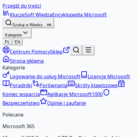
Przejdź do treści
KluczeSoft
Wiedza
Encyklopedia Microsoft
Szukaj w Wiedzy…
⌘K
Kategorie
PL
EN
Centrum Pomocy
Sklep
Strona główna
Kategorie
Logowanie do usług Microsoft
Licencje Microsoft
Poradniki
Porównania
Skróty klawiszowe
Koniec wsparcia
Aplikacje Microsoft
1000
Bezpieczeństwo
Opinie i zaufanie
Polecane
Microsoft 365