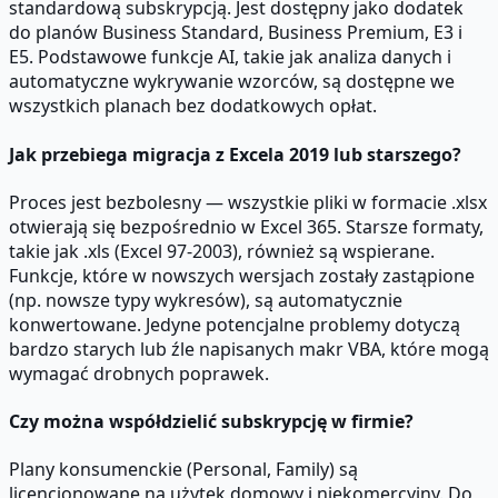
standardową subskrypcją. Jest dostępny jako dodatek
do planów Business Standard, Business Premium, E3 i
E5. Podstawowe funkcje AI, takie jak analiza danych i
automatyczne wykrywanie wzorców, są dostępne we
wszystkich planach bez dodatkowych opłat.
Jak przebiega migracja z Excela 2019 lub starszego?
Proces jest bezbolesny — wszystkie pliki w formacie .xlsx
otwierają się bezpośrednio w Excel 365. Starsze formaty,
takie jak .xls (Excel 97-2003), również są wspierane.
Funkcje, które w nowszych wersjach zostały zastąpione
(np. nowsze typy wykresów), są automatycznie
konwertowane. Jedyne potencjalne problemy dotyczą
bardzo starych lub źle napisanych makr VBA, które mogą
wymagać drobnych poprawek.
Czy można współdzielić subskrypcję w firmie?
Plany konsumenckie (Personal, Family) są
licencjonowane na użytek domowy i niekomercyjny. Do