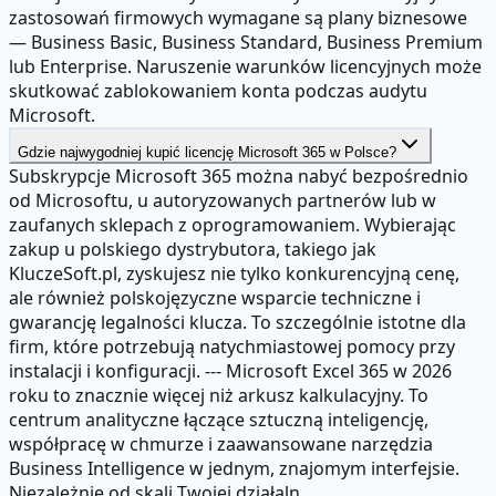
zastosowań firmowych wymagane są plany biznesowe
— Business Basic, Business Standard, Business Premium
lub Enterprise. Naruszenie warunków licencyjnych może
skutkować zablokowaniem konta podczas audytu
Microsoft.
Gdzie najwygodniej kupić licencję Microsoft 365 w Polsce?
Subskrypcje Microsoft 365 można nabyć bezpośrednio
od Microsoftu, u autoryzowanych partnerów lub w
zaufanych sklepach z oprogramowaniem. Wybierając
zakup u polskiego dystrybutora, takiego jak
KluczeSoft.pl, zyskujesz nie tylko konkurencyjną cenę,
ale również polskojęzyczne wsparcie techniczne i
gwarancję legalności klucza. To szczególnie istotne dla
firm, które potrzebują natychmiastowej pomocy przy
instalacji i konfiguracji. --- Microsoft Excel 365 w 2026
roku to znacznie więcej niż arkusz kalkulacyjny. To
centrum analityczne łączące sztuczną inteligencję,
współpracę w chmurze i zaawansowane narzędzia
Business Intelligence w jednym, znajomym interfejsie.
Niezależnie od skali Twojej działaln