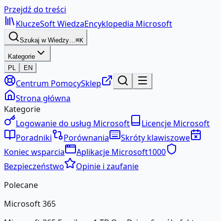
Przejdź do treści
KluczeSoft
Wiedza
Encyklopedia Microsoft
Szukaj w Wiedzy…
⌘K
Kategorie
PL
EN
Centrum Pomocy
Sklep
Strona główna
Kategorie
Logowanie do usług Microsoft
Licencje Microsoft
Poradniki
Porównania
Skróty klawiszowe
Koniec wsparcia
Aplikacje Microsoft
1000
Bezpieczeństwo
Opinie i zaufanie
Polecane
Microsoft 365