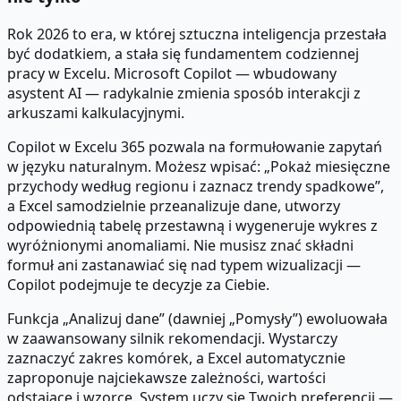
Rok 2026 to era, w której sztuczna inteligencja przestała
być dodatkiem, a stała się fundamentem codziennej
pracy w Excelu. Microsoft Copilot — wbudowany
asystent AI — radykalnie zmienia sposób interakcji z
arkuszami kalkulacyjnymi.
Copilot w Excelu 365 pozwala na formułowanie zapytań
w języku naturalnym. Możesz wpisać: „Pokaż miesięczne
przychody według regionu i zaznacz trendy spadkowe”,
a Excel samodzielnie przeanalizuje dane, utworzy
odpowiednią tabelę przestawną i wygeneruje wykres z
wyróżnionymi anomaliami. Nie musisz znać składni
formuł ani zastanawiać się nad typem wizualizacji —
Copilot podejmuje te decyzje za Ciebie.
Funkcja „Analizuj dane” (dawniej „Pomysły”) ewoluowała
w zaawansowany silnik rekomendacji. Wystarczy
zaznaczyć zakres komórek, a Excel automatycznie
zaproponuje najciekawsze zależności, wartości
odstające i wzorce. System uczy się Twoich preferencji —