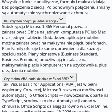
Wszystkie funkcje analityczne, formuły i makra działają
bez połączenia z siecią. Po ponownym połączeniu zmiany
są automatycznie synchronizowane z chmurą.
Ile urządzeń obejmuje jedna licencja?
Subskrypcja Microsoft 365 Personal pozwala
zainstalować Office na jednym komputerze PC lub Mac
oraz jednym tablecie. Dodatkowo aplikacje mobilne
można zainstalować na maksymalnie pięciu telefonach.
Plan Family oferuje te same uprawnienia dla każdej z
sześciu osób. Plany biznesowe (Business Standard,
Business Premium) umożliwiają instalację na
maksymalnie pięciu komputerach na użytkownika, plus
urządzenia mobilne.
Czy makra VBA nadal działają w Excel 365?
Tak, Visual Basic for Applications (VBA) jest w pełni
wspierany. Co więcej, Microsoft rozszerza możliwości
automatyzacji o Office Scripts — nowoczesne, oparte na
TypeScript, środowisko do automatyzacji zadań w
chmurze. Office Scripts działają zarówno w Excel Online,
jak i w aplikacji desktopowej. W 2026 roku obie