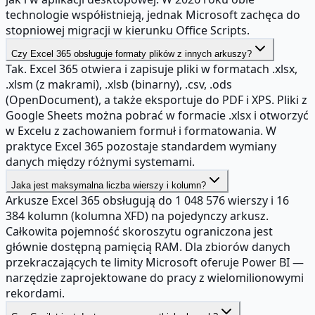
technologie współistnieją, jednak Microsoft zachęca do
stopniowej migracji w kierunku Office Scripts.
Czy Excel 365 obsługuje formaty plików z innych arkuszy?
Tak. Excel 365 otwiera i zapisuje pliki w formatach .xlsx,
.xlsm (z makrami), .xlsb (binarny), .csv, .ods
(OpenDocument), a także eksportuje do PDF i XPS. Pliki z
Google Sheets można pobrać w formacie .xlsx i otworzyć
w Excelu z zachowaniem formuł i formatowania. W
praktyce Excel 365 pozostaje standardem wymiany
danych między różnymi systemami.
Jaka jest maksymalna liczba wierszy i kolumn?
Arkusze Excel 365 obsługują do 1 048 576 wierszy i 16
384 kolumn (kolumna XFD) na pojedynczy arkusz.
Całkowita pojemność skoroszytu ograniczona jest
głównie dostępną pamięcią RAM. Dla zbiorów danych
przekraczających te limity Microsoft oferuje Power BI —
narzędzie zaprojektowane do pracy z wielomilionowymi
rekordami.