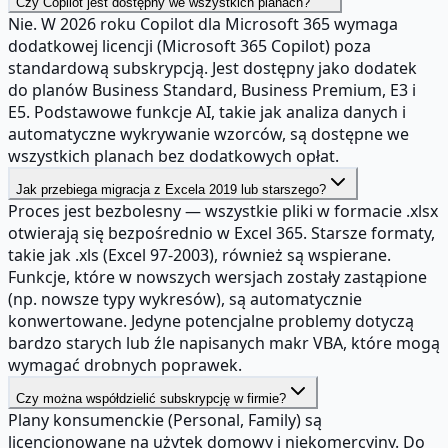
Czy Copilot jest dostępny we wszystkich planach?
Nie. W 2026 roku Copilot dla Microsoft 365 wymaga
dodatkowej licencji (Microsoft 365 Copilot) poza
standardową subskrypcją. Jest dostępny jako dodatek
do planów Business Standard, Business Premium, E3 i
E5. Podstawowe funkcje AI, takie jak analiza danych i
automatyczne wykrywanie wzorców, są dostępne we
wszystkich planach bez dodatkowych opłat.
Jak przebiega migracja z Excela 2019 lub starszego?
Proces jest bezbolesny — wszystkie pliki w formacie .xlsx
otwierają się bezpośrednio w Excel 365. Starsze formaty,
takie jak .xls (Excel 97-2003), również są wspierane.
Funkcje, które w nowszych wersjach zostały zastąpione
(np. nowsze typy wykresów), są automatycznie
konwertowane. Jedyne potencjalne problemy dotyczą
bardzo starych lub źle napisanych makr VBA, które mogą
wymagać drobnych poprawek.
Czy można współdzielić subskrypcję w firmie?
Plany konsumenckie (Personal, Family) są
licencjonowane na użytek domowy i niekomercyjny. Do