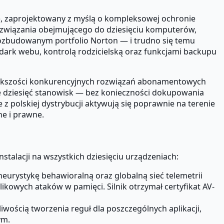
), zaprojektowany z myślą o kompleksowej ochronie
związania obejmującego do dziesięciu komputerów,
ozbudowanym portfolio Norton — i trudno się temu
ark webu, kontrolą rodzicielską oraz funkcjami backupu
większości konkurencyjnych rozwiązań abonamentowych
ne dziesięć stanowisk — bez konieczności dokupowania
 polskiej dystrybucji aktywują się poprawnie na terenie
ne i prawne.
talacji na wszystkich dziesięciu urządzeniach:
urystykę behawioralną oraz globalną sieć telemetrii
kowych ataków w pamięci. Silnik otrzymał certyfikat AV-
ością tworzenia reguł dla poszczególnych aplikacji,
ym.