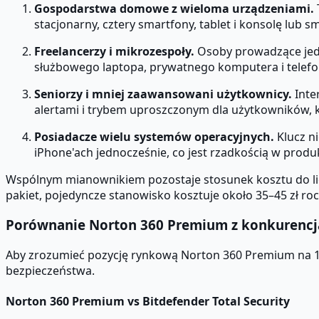
Gospodarstwa domowe z wieloma urządzeniami.
stacjonarny, cztery smartfony, tablet i konsolę lub
Freelancerzy i mikrozespoły.
Osoby prowadzące jedn
służbowego laptopa, prywatnego komputera i telef
Seniorzy i mniej zaawansowani użytkownicy.
Inte
alertami i trybem uproszczonym dla użytkowników, kt
Posiadacze wielu systemów operacyjnych.
Klucz n
iPhone'ach jednocześnie, co jest rzadkością w prod
Wspólnym mianownikiem pozostaje stosunek kosztu do licz
pakiet, pojedyncze stanowisko kosztuje około 35–45 zł ro
Porównanie Norton 360 Premium z konkurencj
Aby zrozumieć pozycję rynkową Norton 360 Premium na 1
bezpieczeństwa.
Norton 360 Premium vs Bitdefender Total Security