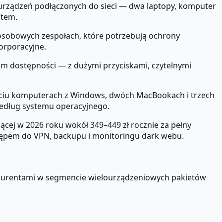
urządzeń podłączonych do sieci — dwa laptopy, komputer
stem.
sobowych zespołach, które potrzebują ochrony
orporacyjne.
em dostępności — z dużymi przyciskami, czytelnymi
ęciu komputerach z Windows, dwóch MacBookach i trzech
według systemu operacyjnego.
cej w 2026 roku wokół 349–449 zł rocznie za pełny
dostępem do VPN, backupu i monitoringu dark webu.
nkurentami w segmencie wielourządzeniowych pakietów