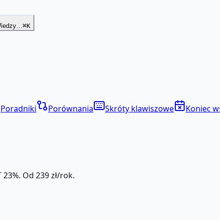
Wiedzy…
⌘K
Poradniki
Porównania
Skróty klawiszowe
Koniec w
 23%. Od 239 zł/rok.