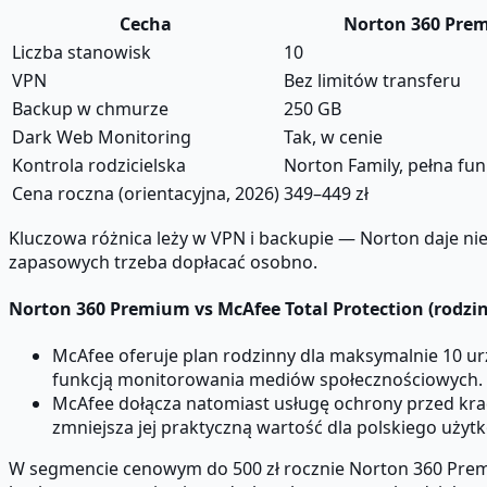
Cecha
Norton 360 Pre
Liczba stanowisk
10
VPN
Bez limitów transferu
Backup w chmurze
250 GB
Dark Web Monitoring
Tak, w cenie
Kontrola rodzicielska
Norton Family, pełna fu
Cena roczna (orientacyjna, 2026)
349–449 zł
Kluczowa różnica leży w VPN i backupie — Norton daje ni
zapasowych trzeba dopłacać osobno.
Norton 360 Premium vs McAfee Total Protection (rodzin
McAfee oferuje plan rodzinny dla maksymalnie 10 urz
funkcją monitorowania mediów społecznościowych.
McAfee dołącza natomiast usługę ochrony przed krad
zmniejsza jej praktyczną wartość dla polskiego użyt
W segmencie cenowym do 500 zł rocznie Norton 360 Prem