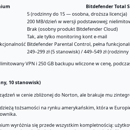
mium
Bitdefender Total S
5 (rodzinny do 15 — osobna, droższa licencja)
200 MB/dzień w wersji podstawowej; nielimit
Brak (osobny produkt Bitdefender Cloud)
Tak, ale tylko monitoring kont e-mail
nkcjonalność
Bitdefender Parental Control, pełna funkcjona
249–299 zł (5 stanowisk) / 449–549 zł (rodzinny
elimitowany VPN i 250 GB backupu wliczone w cenę, podczas
ny, 10 stanowisk)
ądzeń w cenie zbliżonej do Norton, ale brakuje mu zintegr
zieżą tożsamości na rynku amerykańskim, która w Europie 
kownika.
ium wyróżnia się przede wszystkim kompletnością: użytko