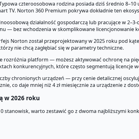
Typowa czteroosobowa rodzina posiada dziś średnio 8–10 
 smart TV. Norton 360 Premium pokrywa dokładnie ten ekosy
oosobową działalność gospodarczą lub pracujące w 2–3-o
onu — bez wchodzenia w skomplikowane licencjonowanie k
rfejs Norton został przeprojektowany w 2025 roku pod kąt
órzy nie chcą zagłębiać się w parametry techniczne.
ie rozróżnia platform — możesz aktywować ochronę na pi
uktach konkurencyjnych, które często segmentują licencje 
by chronionych urządzeń — przy cenie detalicznej oscylują
cznie, co daje mniej niż 4 zł miesięcznie za urządzenie z 
ą w 2026 roku
0 stanowisk, warto zestawić go z dwoma najbliższymi ko