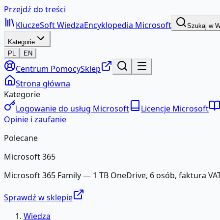
Przejdź do treści
KluczeSoft
Wiedza
Encyklopedia Microsoft
Szukaj w 
Kategorie
PL
EN
Centrum Pomocy
Sklep
Strona główna
Kategorie
Logowanie do usług Microsoft
Licencje Microsoft
Opinie i zaufanie
Polecane
Microsoft 365
Microsoft 365 Family — 1 TB OneDrive, 6 osób, faktura VAT
Sprawdź w sklepie
Wiedza