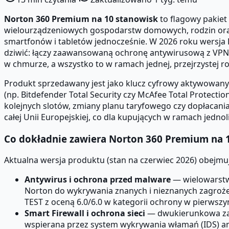
Norton 360 Premium na 10 stanowisk
to flagowy pakiet
wielourządzeniowych gospodarstw domowych, rodzin oraz
smartfonów i tabletów jednocześnie. W 2026 roku wersja
dziwić: łączy zaawansowaną ochronę antywirusową z VPN 
w chmurze, a wszystko to w ramach jednej, przejrzystej ro
Produkt sprzedawany jest jako klucz cyfrowy aktywowan
(np. Bitdefender Total Security czy McAfee Total Protec
kolejnych slotów, zmiany planu taryfowego czy dopłacania
całej Unii Europejskiej, co dla kupujących w ramach jedno
Co dokładnie zawiera Norton 360 Premium na 
Aktualna wersja produktu (stan na czerwiec 2026) obejmuj
Antywirus i ochrona przed malware
— wielowarstwo
Norton do wykrywania znanych i nieznanych zagrożeń
TEST z oceną 6.0/6.0 w kategorii ochrony w pierwsz
Smart Firewall i ochrona sieci
— dwukierunkowa zapo
wspierana przez system wykrywania włamań (IDS) an