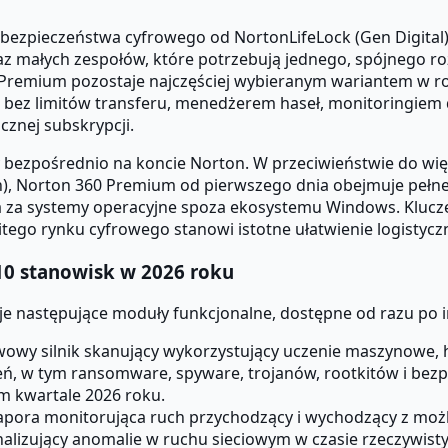
 bezpieczeństwa cyfrowego od NortonLifeLock (Gen Digital
 małych zespołów, które potrzebują jednego, spójnego ro
 Premium pozostaje najczęściej wybieranym wariantem w r
bez limitów transferu, menedżerem haseł, monitoringiem d
cznej subskrypcji.
y bezpośrednio na koncie Norton. W przeciwieństwie do 
tion), Norton 360 Premium od pierwszego dnia obejmuje peł
 za systemy operacyjne spoza ekosystemu Windows. Klucze z
litego rynku cyfrowego stanowi istotne ułatwienie logistycz
10 stanowisk w 2026 roku
e następujące moduły funkcjonalne, dostępne od razu po ins
wy silnik skanujący wykorzystujący uczenie maszynowe, he
, w tym ransomware, spyware, trojanów, rootkitów i bezpli
ym kwartale 2026 roku.
ra monitorująca ruch przychodzący i wychodzący z możliw
alizujący anomalie w ruchu sieciowym w czasie rzeczywist