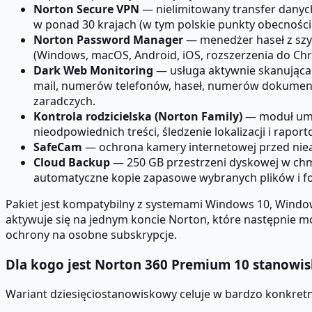
Norton Secure VPN
— nielimitowany transfer danych
w ponad 30 krajach (w tym polskie punkty obecności
Norton Password Manager
— menedżer haseł z szyf
(Windows, macOS, Android, iOS, rozszerzenia do Chr
Dark Web Monitoring
— usługa aktywnie skanująca
mail, numerów telefonów, haseł, numerów dokumentó
zaradczych.
Kontrola rodzicielska (Norton Family)
— moduł umoż
nieodpowiednich treści, śledzenie lokalizacji i rap
SafeCam
— ochrona kamery internetowej przed ni
Cloud Backup
— 250 GB przestrzeni dyskowej w chm
automatyczne kopie zapasowe wybranych plików i fo
Pakiet jest kompatybilny z systemami Windows 10, Windows
aktywuje się na jednym koncie Norton, które następnie m
ochrony na osobne subskrypcje.
Dla kogo jest Norton 360 Premium 10 stanowis
Wariant dziesięciostanowiskowy celuje w bardzo konkretny