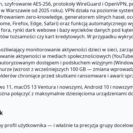
, szyfrowanie AES-256, protokoły WireGuard i OpenVPN, po
 w Warszawie od 2025 roku). VPN działa na poziomie system
rowaniem zero-knowledge, generatorem silnych haseł, ocen
ome, Firefox, Edge, Safari) oraz funkcją automatycznego wy
 fora, rynki dark webowe i bazy wycieków danych pod kąt
w tożsamości czy kart kredytowych. W przypadku wykrycia
liwiający monitorowanie aktywności dzieci w sieci, zarzą
ortowanie aktywności w mediach społecznościowych (YouTube
eautoryzowanym dostępem i podsłuchem wizyjnym (Window
urze (wzrost z wcześniejszych 100 GB — zmiana wprowadz
lderów chroniące przed skutkami ransomware i awarii spr
 11, macOS 13 Ventura i nowszymi, Android 10 i nowszymi o
ożna połączyć z maksymalnie dziesięcioma urządzeniami do
k
 profil użytkownika — i właśnie ta precyzja grupy docelow