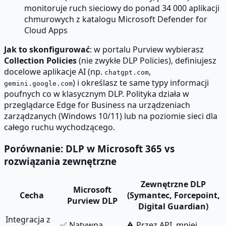
monitoruje ruch sieciowy do ponad 34 000 aplikacji
chmurowych z katalogu Microsoft Defender for
Cloud Apps
Jak to skonfigurować
: w portalu Purview wybierasz
Collection Policies
(nie zwykłe DLP Policies), definiujesz
docelowe aplikacje AI (np.
,
chatgpt.com
) i określasz te same typy informacji
gemini.google.com
poufnych co w klasycznym DLP. Polityka działa w
przeglądarce Edge for Business na urządzeniach
zarządzanych (Windows 10/11) lub na poziomie sieci dla
całego ruchu wychodzącego.
Porównanie: DLP w Microsoft 365 vs
rozwiązania zewnętrzne
Zewnętrzne DLP
Microsoft
Cecha
(Symantec, Forcepoint,
Purview DLP
Digital Guardian)
Integracja z
✅ Natywna,
⚠️ Przez API, mniej