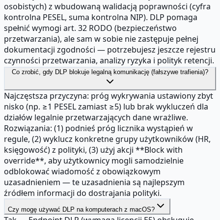
osobistych) z wbudowaną walidacją poprawności (cyfra
kontrolna PESEL, suma kontrolna NIP). DLP pomaga
spełnić wymogi art. 32 RODO (bezpieczeństwo
przetwarzania), ale sam w sobie nie zastępuje pełnej
dokumentacji zgodności — potrzebujesz jeszcze rejestru
czynności przetwarzania, analizy ryzyka i polityk retencji.
Co zrobić, gdy DLP blokuje legalną komunikację (fałszywe trafienia)?
Najczęstsza przyczyna: próg wykrywania ustawiony zbyt
nisko (np. ≥1 PESEL zamiast ≥5) lub brak wykluczeń dla
działów legalnie przetwarzających dane wrażliwe.
Rozwiązania: (1) podnieś próg licznika wystąpień w
regule, (2) wyklucz konkretne grupy użytkowników (HR,
księgowość) z polityki, (3) użyj akcji **Block with
override**, aby użytkownicy mogli samodzielnie
odblokować wiadomość z obowiązkowym
uzasadnieniem — te uzasadnienia są najlepszym
źródłem informacji do dostrajania polityki.
Czy mogę używać DLP na komputerach z macOS?
Tak — Endpoint DLP (wymaga licencji E5) obsługuje