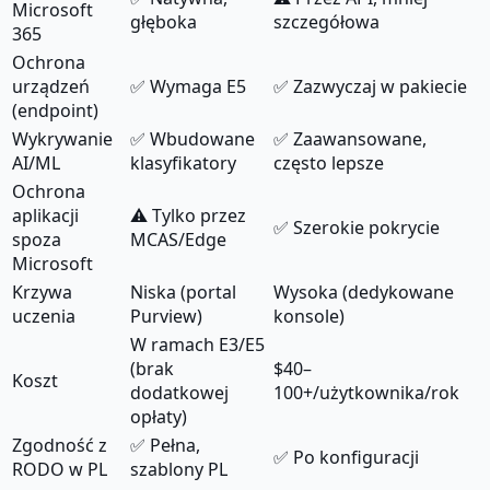
Microsoft
głęboka
szczegółowa
365
Ochrona
urządzeń
✅ Wymaga E5
✅ Zazwyczaj w pakiecie
(endpoint)
Wykrywanie
✅ Wbudowane
✅ Zaawansowane,
AI/ML
klasyfikatory
często lepsze
Ochrona
aplikacji
⚠️ Tylko przez
✅ Szerokie pokrycie
spoza
MCAS/Edge
Microsoft
Krzywa
Niska (portal
Wysoka (dedykowane
uczenia
Purview)
konsole)
W ramach E3/E5
(brak
$40–
Koszt
dodatkowej
100+/użytkownika/rok
opłaty)
Zgodność z
✅ Pełna,
✅ Po konfiguracji
RODO w PL
szablony PL