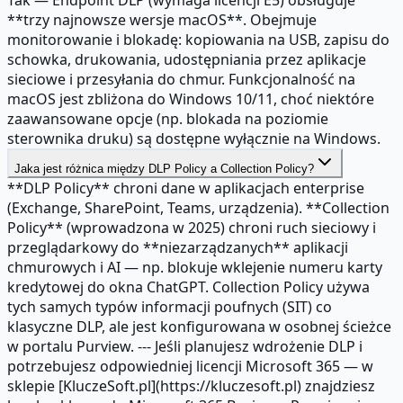
**trzy najnowsze wersje macOS**. Obejmuje
monitorowanie i blokadę: kopiowania na USB, zapisu do
schowka, drukowania, udostępniania przez aplikacje
sieciowe i przesyłania do chmur. Funkcjonalność na
macOS jest zbliżona do Windows 10/11, choć niektóre
zaawansowane opcje (np. blokada na poziomie
sterownika druku) są dostępne wyłącznie na Windows.
Jaka jest różnica między DLP Policy a Collection Policy?
**DLP Policy** chroni dane w aplikacjach enterprise
(Exchange, SharePoint, Teams, urządzenia). **Collection
Policy** (wprowadzona w 2025) chroni ruch sieciowy i
przeglądarkowy do **niezarządzanych** aplikacji
chmurowych i AI — np. blokuje wklejenie numeru karty
kredytowej do okna ChatGPT. Collection Policy używa
tych samych typów informacji poufnych (SIT) co
klasyczne DLP, ale jest konfigurowana w osobnej ścieżce
w portalu Purview. --- Jeśli planujesz wdrożenie DLP i
potrzebujesz odpowiedniej licencji Microsoft 365 — w
sklepie [KluczeSoft.pl](https://kluczesoft.pl) znajdziesz