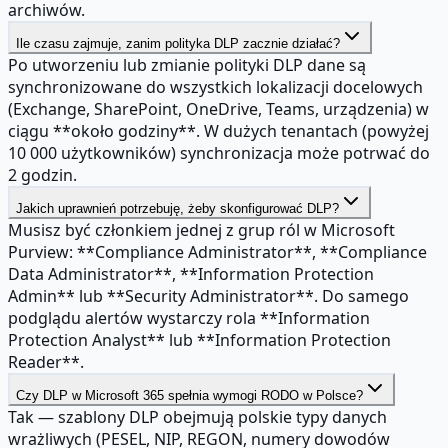
archiwów.
Ile czasu zajmuje, zanim polityka DLP zacznie działać?
Po utworzeniu lub zmianie polityki DLP dane są
synchronizowane do wszystkich lokalizacji docelowych
(Exchange, SharePoint, OneDrive, Teams, urządzenia) w
ciągu **około godziny**. W dużych tenantach (powyżej
10 000 użytkowników) synchronizacja może potrwać do
2 godzin.
Jakich uprawnień potrzebuję, żeby skonfigurować DLP?
Musisz być członkiem jednej z grup ról w Microsoft
Purview: **Compliance Administrator**, **Compliance
Data Administrator**, **Information Protection
Admin** lub **Security Administrator**. Do samego
podglądu alertów wystarczy rola **Information
Protection Analyst** lub **Information Protection
Reader**.
Czy DLP w Microsoft 365 spełnia wymogi RODO w Polsce?
Tak — szablony DLP obejmują polskie typy danych
wrażliwych (PESEL, NIP, REGON, numery dowodów