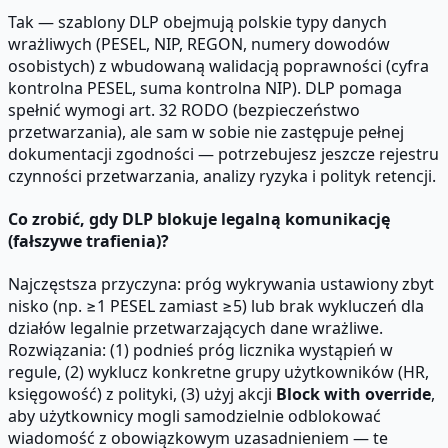
Tak — szablony DLP obejmują polskie typy danych
wrażliwych (PESEL, NIP, REGON, numery dowodów
osobistych) z wbudowaną walidacją poprawności (cyfra
kontrolna PESEL, suma kontrolna NIP). DLP pomaga
spełnić wymogi art. 32 RODO (bezpieczeństwo
przetwarzania), ale sam w sobie nie zastępuje pełnej
dokumentacji zgodności — potrzebujesz jeszcze rejestru
czynności przetwarzania, analizy ryzyka i polityk retencji.
Co zrobić, gdy DLP blokuje legalną komunikację
(fałszywe trafienia)?
Najczęstsza przyczyna: próg wykrywania ustawiony zbyt
nisko (np. ≥1 PESEL zamiast ≥5) lub brak wykluczeń dla
działów legalnie przetwarzających dane wrażliwe.
Rozwiązania: (1) podnieś próg licznika wystąpień w
regule, (2) wyklucz konkretne grupy użytkowników (HR,
księgowość) z polityki, (3) użyj akcji
Block with override
,
aby użytkownicy mogli samodzielnie odblokować
wiadomość z obowiązkowym uzasadnieniem — te