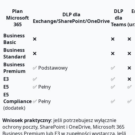
Plan
DLP
E
DLP dla
Microsoft
dla
Exchange/SharePoint/OneDrive
365
Teams
(ur
Business
❌
❌
❌
Basic
Business
❌
❌
❌
Standard
Business
✅ Podstawowy
✅
❌
Premium
E3
✅
✅
❌
E5
✅ Pełny
✅
✅
E5
Compliance
✅ Pełny
✅
✅
(dodatek)
Wniosek praktyczny
: jeśli potrzebujesz wyłącznie
ochrony poczty, SharePoint i OneDrive, Microsoft 365
Business Premium lub E3 w zupełności wystarczą. Jeśli