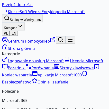
Przejdź do treści
KluczeSoft
Wiedza
Encyklopedia Microsoft
Szukaj w Wiedzy…
⌘K
Kategorie
PL
EN
Centrum Pomocy
Sklep
Strona główna
Kategorie
Logowanie do usług Microsoft
Licencje Microsoft
Poradniki
Porównania
Skróty klawiszowe
Koniec wsparcia
Aplikacje Microsoft
1000
Bezpieczeństwo
Opinie i zaufanie
Polecane
Microsoft 365