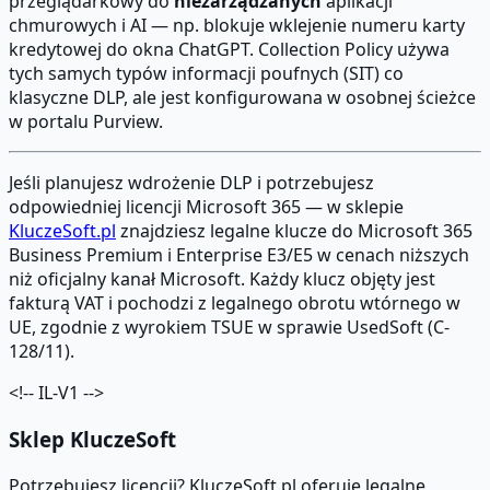
przeglądarkowy do
niezarządzanych
aplikacji
chmurowych i AI — np. blokuje wklejenie numeru karty
kredytowej do okna ChatGPT. Collection Policy używa
tych samych typów informacji poufnych (SIT) co
klasyczne DLP, ale jest konfigurowana w osobnej ścieżce
w portalu Purview.
Jeśli planujesz wdrożenie DLP i potrzebujesz
odpowiedniej licencji Microsoft 365 — w sklepie
KluczeSoft.pl
znajdziesz legalne klucze do Microsoft 365
Business Premium i Enterprise E3/E5 w cenach niższych
niż oficjalny kanał Microsoft. Każdy klucz objęty jest
fakturą VAT i pochodzi z legalnego obrotu wtórnego w
UE, zgodnie z wyrokiem TSUE w sprawie UsedSoft (C-
128/11).
<!-- IL-V1 -->
Sklep KluczeSoft
Potrzebujesz licencji? KluczeSoft.pl oferuje legalne