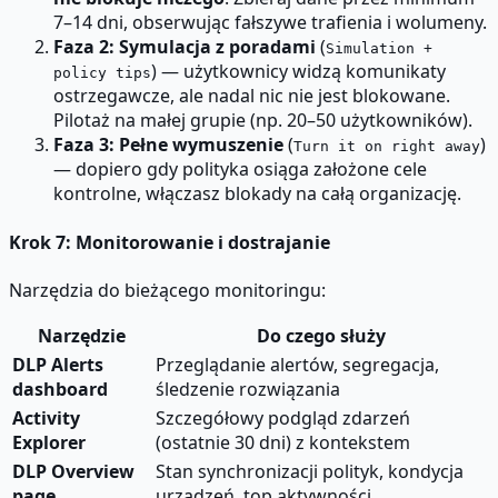
7–14 dni, obserwując fałszywe trafienia i wolumeny.
Faza 2: Symulacja z poradami
(
Simulation +
) — użytkownicy widzą komunikaty
policy tips
ostrzegawcze, ale nadal nic nie jest blokowane.
Pilotaż na małej grupie (np. 20–50 użytkowników).
Faza 3: Pełne wymuszenie
(
)
Turn it on right away
— dopiero gdy polityka osiąga założone cele
kontrolne, włączasz blokady na całą organizację.
Krok 7: Monitorowanie i dostrajanie
Narzędzia do bieżącego monitoringu:
Narzędzie
Do czego służy
DLP Alerts
Przeglądanie alertów, segregacja,
dashboard
śledzenie rozwiązania
Activity
Szczegółowy podgląd zdarzeń
Explorer
(ostatnie 30 dni) z kontekstem
DLP Overview
Stan synchronizacji polityk, kondycja
page
urządzeń, top aktywności