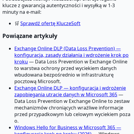
klucze z gwarancją autentyczności i wysyłką w 1-3
minuty na e-mail:
🛒
Sprawdź ofertę KluczeSoft
Powiązane artykuły
Exchange Online DLP (Data Loss Prevention) —
konfiguracja, zasady działania i wdrożenie krok po
kroku
— Data Loss Prevention w Exchange Online
to warstwa ochrony przed wyciekiem danych
wbudowana bezpośrednio w infrastrukturę
pocztową Microsoft.
Exchange Online DLP — konfiguracja i wdrożenie
zapobiegania utracie danych w Microsoft 365
—
Data Loss Prevention w Exchange Online to zestaw
mechanizmów chroniących wrażliwe informacje
przed przypadkowym lub celowym wyciekiem poza
o.
Windows Hello for Business w Microsoft 365 —