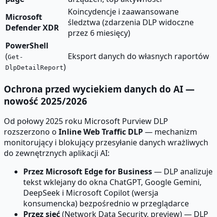
Koincydencje i zaawansowane
Microsoft
śledztwa (zdarzenia DLP widoczne
Defender XDR
przez 6 miesięcy)
PowerShell
(
Eksport danych do własnych raportów
Get-
)
DlpDetailReport
Ochrona przed wyciekiem danych do AI —
nowość 2025/2026
Od połowy 2025 roku Microsoft Purview DLP
rozszerzono o
Inline Web Traffic DLP
— mechanizm
monitorujący i blokujący przesyłanie danych wrażliwych
do zewnętrznych aplikacji AI:
Przez Microsoft Edge for Business
— DLP analizuje
tekst wklejany do okna ChatGPT, Google Gemini,
DeepSeek i Microsoft Copilot (wersja
konsumencka) bezpośrednio w przeglądarce
Przez sieć
(Network Data Security, preview) — DLP