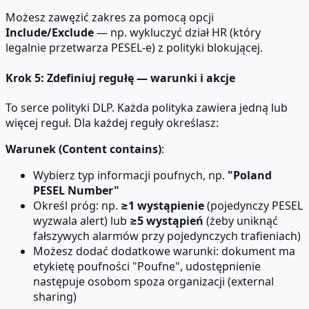
Możesz zawęzić zakres za pomocą opcji
Include/Exclude
— np. wykluczyć dział HR (który
legalnie przetwarza PESEL-e) z polityki blokującej.
Krok 5: Zdefiniuj regułę — warunki i akcje
To serce polityki DLP. Każda polityka zawiera jedną lub
więcej reguł. Dla każdej reguły określasz:
Warunek (Content contains)
:
Wybierz typ informacji poufnych, np.
"Poland
PESEL Number"
Określ próg: np.
≥1 wystąpienie
(pojedynczy PESEL
wyzwala alert) lub
≥5 wystąpień
(żeby uniknąć
fałszywych alarmów przy pojedynczych trafieniach)
Możesz dodać dodatkowe warunki: dokument ma
etykietę poufności "Poufne", udostępnienie
następuje osobom spoza organizacji (external
sharing)