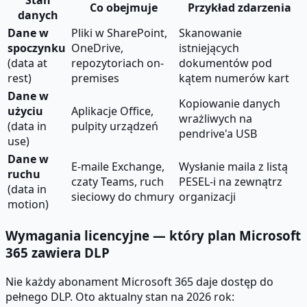
Stan
Co obejmuje
Przykład zdarzenia
danych
Dane w
Pliki w SharePoint,
Skanowanie
spoczynku
OneDrive,
istniejących
(data at
repozytoriach on-
dokumentów pod
rest)
premises
kątem numerów kart
Dane w
Kopiowanie danych
użyciu
Aplikacje Office,
wrażliwych na
(data in
pulpity urządzeń
pendrive'a USB
use)
Dane w
E-maile Exchange,
Wysłanie maila z listą
ruchu
czaty Teams, ruch
PESEL-i na zewnątrz
(data in
sieciowy do chmury
organizacji
motion)
Wymagania licencyjne — który plan Microsoft
365 zawiera DLP
Nie każdy abonament Microsoft 365 daje dostęp do
pełnego DLP. Oto aktualny stan na 2026 rok: