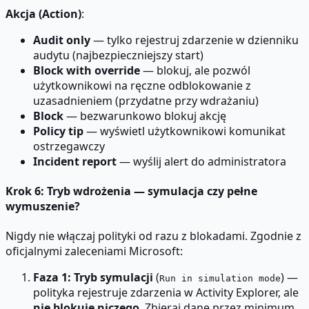
Akcja (Action)
:
Audit only
— tylko rejestruj zdarzenie w dzienniku
audytu (najbezpieczniejszy start)
Block with override
— blokuj, ale pozwól
użytkownikowi na ręczne odblokowanie z
uzasadnieniem (przydatne przy wdrażaniu)
Block
— bezwarunkowo blokuj akcję
Policy tip
— wyświetl użytkownikowi komunikat
ostrzegawczy
Incident report
— wyślij alert do administratora
Krok 6: Tryb wdrożenia — symulacja czy pełne
wymuszenie?
Nigdy nie włączaj polityki od razu z blokadami. Zgodnie z
oficjalnymi zaleceniami Microsoft:
Faza 1: Tryb symulacji
(
) —
Run in simulation mode
polityka rejestruje zdarzenia w Activity Explorer, ale
nie blokuje niczego
. Zbieraj dane przez minimum