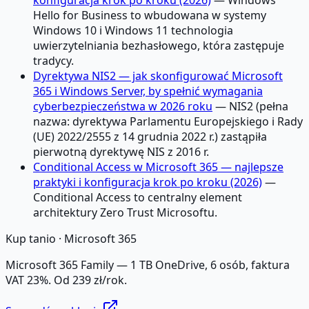
konfiguracja krok po kroku (2026)
— Windows
Hello for Business to wbudowana w systemy
Windows 10 i Windows 11 technologia
uwierzytelniania bezhasłowego, która zastępuje
tradycy.
Dyrektywa NIS2 — jak skonfigurować Microsoft
365 i Windows Server, by spełnić wymagania
cyberbezpieczeństwa w 2026 roku
— NIS2 (pełna
nazwa: dyrektywa Parlamentu Europejskiego i Rady
(UE) 2022/2555 z 14 grudnia 2022 r.) zastąpiła
pierwotną dyrektywę NIS z 2016 r.
Conditional Access w Microsoft 365 — najlepsze
praktyki i konfiguracja krok po kroku (2026)
—
Conditional Access to centralny element
architektury Zero Trust Microsoftu.
Kup tanio ·
Microsoft 365
Microsoft 365 Family — 1 TB OneDrive, 6 osób, faktura
VAT 23%. Od 239 zł/rok.