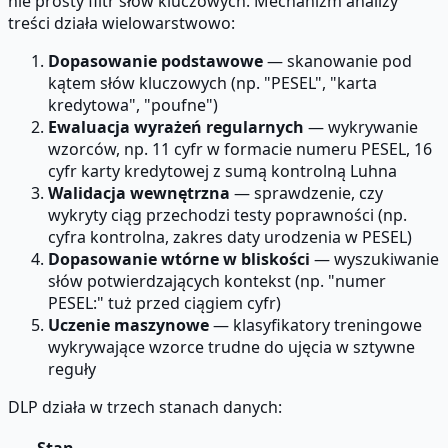
nie prosty filtr słów kluczowych. Mechanizm analizy
treści działa wielowarstwowo:
Dopasowanie podstawowe
— skanowanie pod
kątem słów kluczowych (np. "PESEL", "karta
kredytowa", "poufne")
Ewaluacja wyrażeń regularnych
— wykrywanie
wzorców, np. 11 cyfr w formacie numeru PESEL, 16
cyfr karty kredytowej z sumą kontrolną Luhna
Walidacja wewnętrzna
— sprawdzenie, czy
wykryty ciąg przechodzi testy poprawności (np.
cyfra kontrolna, zakres daty urodzenia w PESEL)
Dopasowanie wtórne w bliskości
— wyszukiwanie
słów potwierdzających kontekst (np. "numer
PESEL:" tuż przed ciągiem cyfr)
Uczenie maszynowe
— klasyfikatory treningowe
wykrywające wzorce trudne do ujęcia w sztywne
reguły
DLP działa w trzech stanach danych: