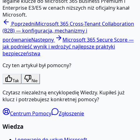
legalne klucze do Microsoft 365 Business Premium i
Enterprise E3/E5 w cenach niższych niż oficjalny kanał
Microsoft.
Poprzedni
Microsoft 365 Cross-Tenant Collaboration
(B2B) — konfiguracja, mechanizmy i
porównanie
Następny
Microsoft 365 Secure Score —
jak podnieść wynik i wdrożyć najlepsze praktyki
bezpieczeństwa
Czy ten artykuł był pomocny?
Tak
Nie
Czytasz niezależną encyklopedię Wiedzy. Kupiłeś już
klucz i potrzebujesz konkretnej pomocy?
Centrum Pomocy
Zgłoszenie
Wiedza
Logowanie do usług Microsoft