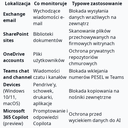
Lokalizacja
Co monitoruje
Typowe zastosowanie
Wychodzące
Blokada wysyłania
Exchange
wiadomości e-
danych wrażliwych na
email
mail
zewnątrz
Skanowanie plików
SharePoint
Biblioteki
przechowywanych na
sites
dokumentów
firmowych witrynach
Ochrona prywatnych
OneDrive
Pliki
repozytoriów
accounts
użytkowników
chmurowych
Teams chat
Wiadomości
Blokada wklejania
and channel
czatu i kanałów
numerów PESEL w Teams
Devices
Pendrive'y,
(Windows
schowek,
Blokada kopiowania na
10/11,
drukarki,
nośniki zewnętrzne
macOS)
aplikacje
Microsoft
Promptowanie i
Ochrona przed
365 Copilot
odpowiedzi
wyciekiem danych do AI
(preview)
Copilota