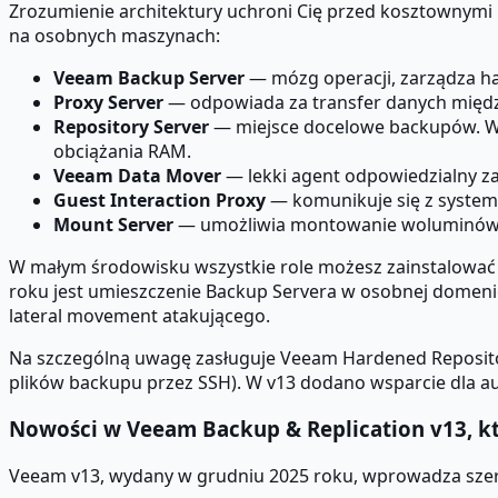
Zrozumienie architektury uchroni Cię przed kosztownymi
na osobnych maszynach:
Veeam Backup Server
— mózg operacji, zarządza h
Proxy Server
— odpowiada za transfer danych między
Repository Server
— miejsce docelowe backupów. W 
obciążania RAM.
Veeam Data Mover
— lekki agent odpowiedzialny z
Guest Interaction Proxy
— komunikuje się z systeme
Mount Server
— umożliwia montowanie woluminów z
W małym środowisku wszystkie role możesz zainstalować
roku jest umieszczenie Backup Servera w osobnej domeni
lateral movement atakującego.
Na szczególną uwagę zasługuje Veeam Hardened Reposito
plików backupu przez SSH). W v13 dodano wsparcie dla a
Nowości w Veeam Backup & Replication v13, kt
Veeam v13, wydany w grudniu 2025 roku, wprowadza szereg