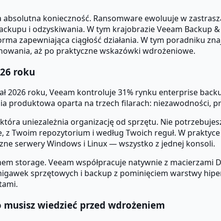
a absolutna konieczność. Ransomware ewoluuje w zastrasza
upu i odzyskiwania. W tym krajobrazie Veeam Backup & Re
forma zapewniająca ciągłość działania. W tym poradniku zn
cjonowania, aż po praktyczne wskazówki wdrożeniowe.
26 roku
 2026 roku, Veeam kontroluje 31% rynku enterprise backup
ia produktowa oparta na trzech filarach: niezawodności, p
która uniezależnia organizację od sprzętu. Nie potrzebuj
e, z Twoim repozytorium i według Twoich reguł. W prakty
czne serwery Windows i Linux — wszystko z jednej konsoli.
em storage. Veeam współpracuje natywnie z macierzami Del
migawek sprzętowych i backup z pominięciem warstwy hiper
tami.
o musisz wiedzieć przed wdrożeniem