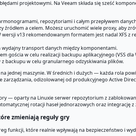
 błędami projektowymi. Na Veeam składa się sześć kompon
armonogramami, repozytoriami i całym przepływem danych
 źródłem a celem. Możesz uruchomić wiele proxy, aby zró
wersji v13 rekomendowanym formatem jest nadal XFS z refl
a wydajny transport danych między komponentami.
m gościa w celu realizacji backupu aplikacyjnego (VSS dla 
 backupu w celu granularnego odzyskiwania plików.
 na jednej maszynie. W średnich i dużych — każda rola p
e zarządzania, odizolowanej od produkcyjnego Active Dire
ry — oparty na Linuxie serwer repozytorium z zablokowa
utomatycznej rotacji haseł jednorazowych oraz integrację
óre zmieniają reguły gry
 funkcji, które realnie wpływają na bezpieczeństwo i wyd