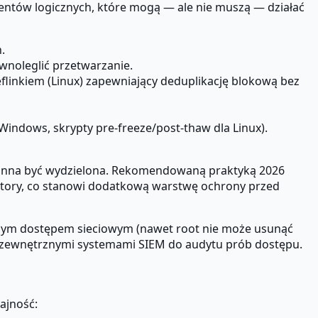
entów logicznych, które mogą — ale nie muszą — działać
.
wnoleglić przetwarzanie.
inkiem (Linux) zapewniający deduplikację blokową bez
Windows, skrypty pre-freeze/post-thaw dla Linux).
owinna być wydzielona. Rekomendowaną praktyką 2026
ctory, co stanowi dodatkową warstwę ochrony przed
nym dostępem sieciowym (nawet root nie może usunąć
 z zewnętrznymi systemami SIEM do audytu prób dostępu.
ajność: