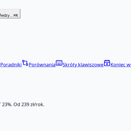
Wiedzy…
⌘K
Poradniki
Porównania
Skróty klawiszowe
Koniec w
 23%. Od 239 zł/rok.