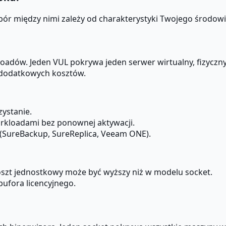
r między nimi zależy od charakterystyki Twojego środowisk
kloadów. Jeden VUL pokrywa jeden serwer wirtualny, fizyc
z dodatkowych kosztów.
zystanie.
orkloadami bez ponownej aktywacji.
ć (SureBackup, SureReplica, Veeam ONE).
 koszt jednostkowy może być wyższy niż w modelu socket.
ufora licencyjnego.