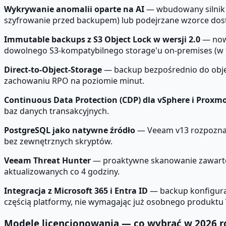
Wykrywanie anomalii oparte na AI
— wbudowany silnik a
szyfrowanie przed backupem) lub podejrzane wzorce dos
Immutable backups z S3 Object Lock w wersji 2.0
— nowy
dowolnego S3-kompatybilnego storage'u on-premises (w 
Direct-to-Object-Storage
— backup bezpośrednio do objec
zachowaniu RPO na poziomie minut.
Continuous Data Protection (CDP) dla vSphere i Proxm
baz danych transakcyjnych.
PostgreSQL jako natywne źródło
— Veeam v13 rozpoznaje
bez zewnętrznych skryptów.
Veeam Threat Hunter
— proaktywne skanowanie zawartoś
aktualizowanych co 4 godziny.
Integracja z Microsoft 365 i Entra ID
— backup konfiguracj
częścią platformy, nie wymagając już osobnego produkt
Modele licencjonowania — co wybrać w 2026 r