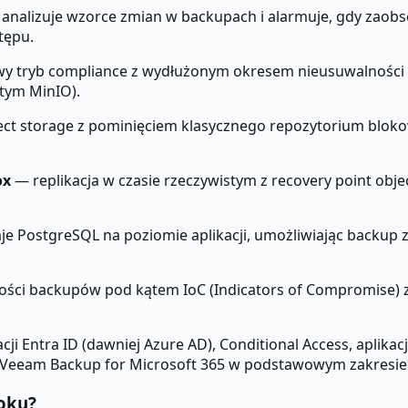
nalizuje wzorce zmian w backupach i alarmuje, gdy zaobs
tępu.
 tryb compliance z wydłużonym okresem nieusuwalności i
tym MinIO).
t storage z pominięciem klasycznego repozytorium blokow
ox
— replikacja w czasie rzeczywistym z recovery point obj
 PostgreSQL na poziomie aplikacji, umożliwiając backup z 
ci backupów pod kątem IoC (Indicators of Compromise) z
i Entra ID (dawniej Azure AD), Conditional Access, aplikacji
u Veeam Backup for Microsoft 365 w podstawowym zakresie
oku?