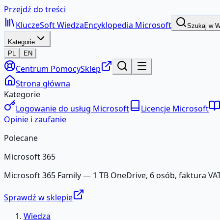
Przejdź do treści
KluczeSoft
Wiedza
Encyklopedia Microsoft
Szukaj w 
Kategorie
PL
EN
Centrum Pomocy
Sklep
Strona główna
Kategorie
Logowanie do usług Microsoft
Licencje Microsoft
Opinie i zaufanie
Polecane
Microsoft 365
Microsoft 365 Family — 1 TB OneDrive, 6 osób, faktura VAT
Sprawdź w sklepie
Wiedza