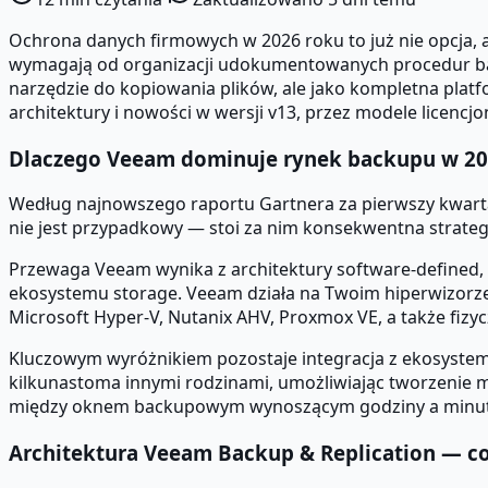
Ochrona danych firmowych w 2026 roku to już nie opcja, 
wymagają od organizacji udokumentowanych procedur back
narzędzie do kopiowania plików, ale jako kompletna plat
architektury i nowości w wersji v13, przez modele licen
Dlaczego Veeam dominuje rynek backupu w 20
Według najnowszego raportu Gartnera za pierwszy kwartał
nie jest przypadkowy — stoi za nim konsekwentna strateg
Przewaga Veeam wynika z architektury software-defined, 
ekosystemu storage. Veeam działa na Twoim hiperwizorz
Microsoft Hyper-V, Nutanix AHV, Proxmox VE, a także fizy
Kluczowym wyróżnikiem pozostaje integracja z ekosystem
kilkunastoma innymi rodzinami, umożliwiając tworzenie 
między oknem backupowym wynoszącym godziny a minu
Architektura Veeam Backup & Replication — c