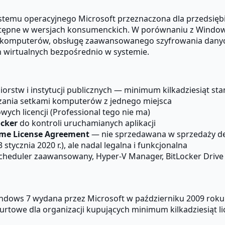
temu operacyjnego Microsoft przeznaczona dla przedsiębio
dostępne w wersjach konsumenckich. W porównaniu z Windows
 komputerów, obsługę zaawansowanego szyfrowania danych, 
 wirtualnych bezpośrednio w systemie.
iorstw i instytucji publicznych — minimum kilkadziesiąt st
zania setkami komputerów z jednego miejsca
ych licencji (Professional tego nie ma)
cker
do kontroli uruchamianych aplikacji
me License Agreement
— nie sprzedawana w sprzedaży de
 stycznia 2020 r.), ale nadal legalna i funkcjonalna
 Scheduler zaawansowany, Hyper-V Manager, BitLocker Drive
ndows 7 wydana przez Microsoft w październiku 2009 roku 
rtowe dla organizacji kupujących minimum kilkadziesiąt lic