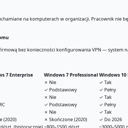
ruchamiane na komputerach w organizacji. Pracownik nie b
domu
ą firmową bez konieczności konfigurowania VPN — system n
s 7 Enterprise
Windows 7 Professional
Windows 10 
✗ Nie
✓ Tak
✓ Podstawowy
✓ Pełny
✗ Nie
✓ Tak
MC
✓ Podstawowy
✓ Pełny
✗ Nie
✓ Tak
 (2020)
✗ Skończone (2020)
✓ Do 2026
ł/szt. (historycznie)
~800–1500 zł/szt.
~3000–5000 zł