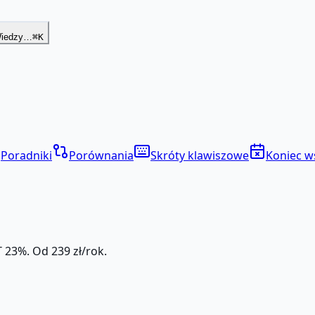
Wiedzy…
⌘K
Poradniki
Porównania
Skróty klawiszowe
Koniec w
 23%. Od 239 zł/rok.