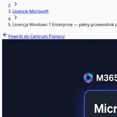
Licencje Microsoft
Licencja Windows 7 Enterprise — pełny przewodnik po
Powrót do Centrum Pomocy