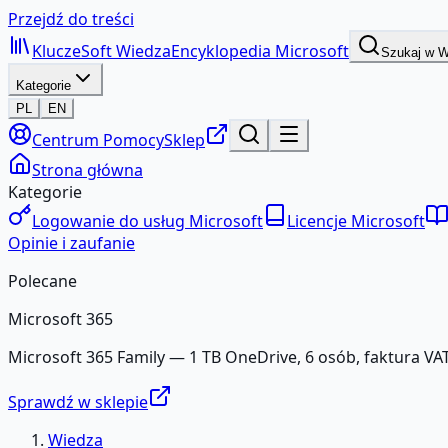
Przejdź do treści
KluczeSoft
Wiedza
Encyklopedia Microsoft
Szukaj w 
Kategorie
PL
EN
Centrum Pomocy
Sklep
Strona główna
Kategorie
Logowanie do usług Microsoft
Licencje Microsoft
Opinie i zaufanie
Polecane
Microsoft 365
Microsoft 365 Family — 1 TB OneDrive, 6 osób, faktura VAT
Sprawdź w sklepie
Wiedza