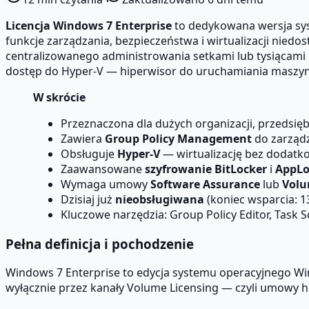
Licencja Windows 7 Enterprise
to dedykowana wersja sys
funkcje zarządzania, bezpieczeństwa i wirtualizacji nie
centralizowanego administrowania setkami lub tysiącami
dostęp do Hyper-V — hiperwisor do uruchamiania maszyn
W skrócie
Przeznaczona dla dużych organizacji, przedsięb
Zawiera
Group Policy Management
do zarząd
Obsługuje
Hyper-V
— wirtualizację bez dodatkow
Zaawansowane
szyfrowanie BitLocker
i
AppLo
Wymaga umowy
Software Assurance
lub
Volu
Dzisiaj już
nieobsługiwana
(koniec wsparcia: 13
Kluczowe narzędzia: Group Policy Editor, Task
Pełna definicja i pochodzenie
Windows 7 Enterprise to edycja systemu operacyjnego Wi
wyłącznie przez kanały Volume Licensing — czyli umowy hu