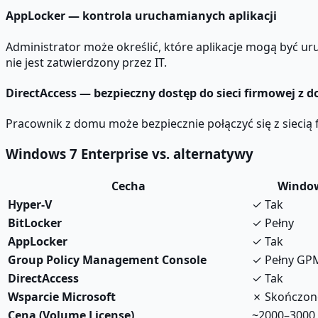
AppLocker — kontrola uruchamianych aplikacji
Administrator może określić, które aplikacje mogą być u
nie jest zatwierdzony przez IT.
DirectAccess — bezpieczny dostęp do sieci firmowej z 
Pracownik z domu może bezpiecznie połączyć się z sieci
Windows 7 Enterprise vs. alternatywy
Cecha
Window
Hyper-V
✓ Tak
BitLocker
✓ Pełny
AppLocker
✓ Tak
Group Policy Management Console
✓ Pełny GP
DirectAccess
✓ Tak
Wsparcie Microsoft
✗ Skończone
Cena (Volume License)
~2000–3000 z