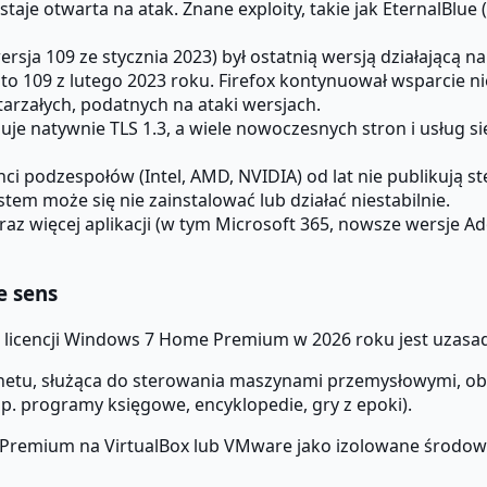
aje otwarta na atak. Znane exploity, takie jak EternalBlue 
rsja 109 ze stycznia 2023) był ostatnią wersją działającą
to 109 z lutego 2023 roku. Firefox kontynuował wsparcie ni
arzałych, podatnych na ataki wersjach.
je natywnie TLS 1.3, a wiele nowoczesnych stron i usług s
i podzespołów (Intel, AMD, NVIDIA) od lat nie publikują 
tem może się nie zainstalować lub działać niestabilnie.
az więcej aplikacji (w tym Microsoft 365, nowsze wersje 
e sens
up licencji Windows 7 Home Premium w 2026 roku jest uzasa
rnetu, służąca do sterowania maszynami przemysłowymi, ob
p. programy księgowe, encyklopedie, gry z epoki).
emium na VirtualBox lub VMware jako izolowane środowi