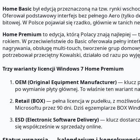
Home Basic
był edycją przeznaczoną na tzw. rynki wscho
Oferował podstawowy interfejs bez pełnego Aero (tylko d
bitowej. W Polsce pojawiał się rzadko, głównie w tanich 
Home Premium
to edycja, którą Polacy znają najlepiej
rokiem. W przeciwieństwie do Basic oferowała pełny inter
nagrywania, obsługę multi-touch, tworzenie grup domowy
potrzebował przeciętny Kowalski, działało od razu po wyję
Trzy warianty licencji Windows 7 Home Premium
OEM (Original Equipment Manufacturer)
— klucz p
po wymianie płyty głównej. To właśnie ten wariant na
Retail (BOX)
— pełna licencja w pudełku, z możliwo
Microsoftu przez 90 dni. Dziś egzemplarze BOX Wind
ESD (Electronic Software Delivery)
— klucz dostarcz
się współcześnie w sprzedaży online.
Status wsparcia — kalendarium i konsekwencj