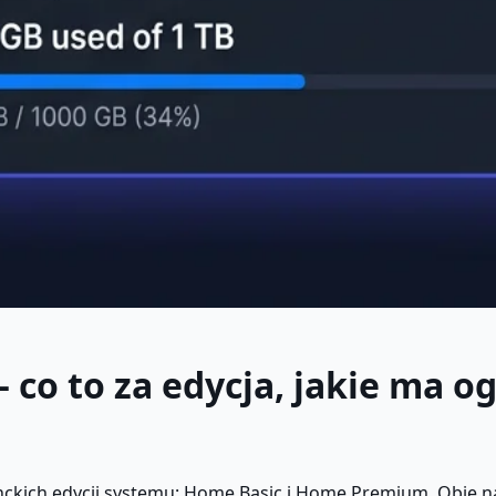
o to za edycja, jakie ma og
ich edycji systemu: Home Basic i Home Premium. Obie nal