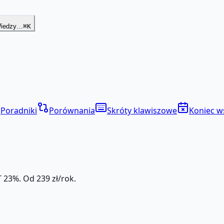
Wiedzy…
⌘K
Poradniki
Porównania
Skróty klawiszowe
Koniec w
 23%. Od 239 zł/rok.