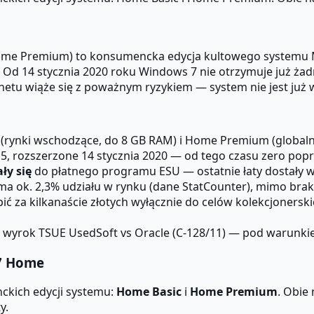
ome Premium) to konsumencka edycja kultowego systemu Mic
Od 14 stycznia 2020 roku Windows 7 nie otrzymuje już żadn
etu wiąże się z poważnym ryzykiem — system nie jest już 
rynki wschodzące, do 8 GB RAM) i Home Premium (globalnie
15, rozszerzone 14 stycznia 2020 — od tego czasu zero po
ły się
do płatnego programu ESU — ostatnie łaty dostały w
a ok. 2,3% udziału w rynku (dane StatCounter), mimo bra
za kilkanaście złotych wyłącznie do celów kolekcjonerskich
za wyrok TSUE UsedSoft vs Oracle (C-128/11) — pod waru
 7 Home
kich edycji systemu:
Home Basic
i
Home Premium
. Obie
y.