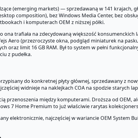
dzące (emerging markets) — sprzedawaną w 141 krajach, g
esktop composition), bez Windows Media Center, bez obsług
netbookach i komputerach OEM z niższej półki.
 — to ona trafiała na zdecydowaną większość konsumenckic
fejs Aero (przezroczyste okna, podgląd miniaturek na pasku
ch oraz limit 16 GB RAM. Był to system w pełni funkcjona
ciu z pudełka.
rzypisany do konkretnej płyty głównej, sprzedawany z no
jczęściej widnieje na naklejkach COA na spodzie starych la
ścią przenoszenia między komputerami. Droższa od OEM, al
ows 7 Home Premium to już właściwie rarytas kolekcjoners
any elektronicznie, najczęściej w wariancie OEM System Bui
e