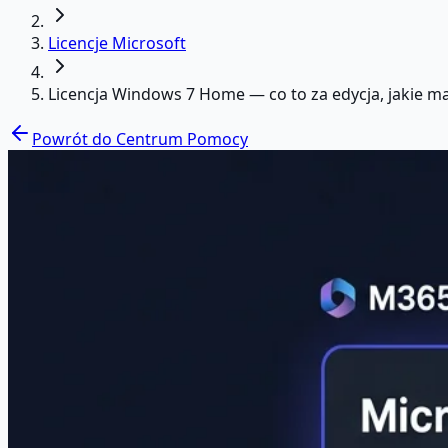
Licencje Microsoft
Licencja Windows 7 Home — co to za edycja, jakie ma
Powrót do Centrum Pomocy