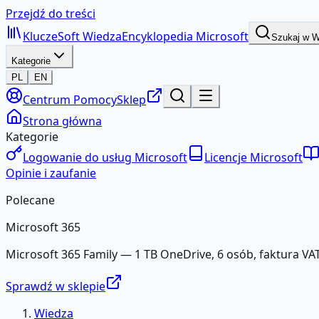
Przejdź do treści
KluczeSoft
Wiedza
Encyklopedia Microsoft
Szukaj w 
Kategorie
PL
EN
Centrum Pomocy
Sklep
Strona główna
Kategorie
Logowanie do usług Microsoft
Licencje Microsoft
Opinie i zaufanie
Polecane
Microsoft 365
Microsoft 365 Family — 1 TB OneDrive, 6 osób, faktura VAT
Sprawdź w sklepie
Wiedza