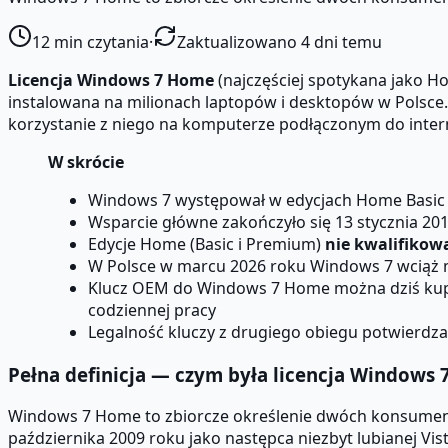
12
min czytania
·
Zaktualizowano 4 dni temu
Licencja Windows 7 Home
(najczęściej spotykana jako H
instalowana na milionach laptopów i desktopów w Polsce. 
korzystanie z niego na komputerze podłączonym do intern
W skrócie
Windows 7 występował w edycjach Home Basic (
Wsparcie główne zakończyło się 13 stycznia 20
Edycje Home (Basic i Premium)
nie kwalifikowa
W Polsce w marcu 2026 roku Windows 7 wciąż m
Klucz OEM do Windows 7 Home można dziś kupić 
codziennej pracy
Legalność kluczy z drugiego obiegu potwierd
Pełna definicja — czym była licencja Windows
Windows 7 Home to zbiorcze określenie dwóch konsumenc
października 2009 roku jako następca niezbyt lubianej Vist