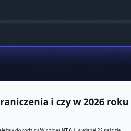
raniczenia i czy w 2026 roku
eżały do rodziny Windows NT 6.1, wydanej 22 paździe