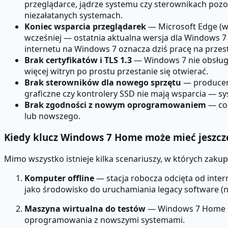
przeglądarce, jądrze systemu czy sterownikach pozost
niezałatanych systemach.
Koniec wsparcia przeglądarek
— Microsoft Edge (we
wcześniej — ostatnia aktualna wersja dla Windows 7 
internetu na Windows 7 oznacza dziś pracę na przest
Brak certyfikatów i TLS 1.3
— Windows 7 nie obsługu
więcej witryn po prostu przestanie się otwierać.
Brak sterowników dla nowego sprzętu
— producenc
graficzne czy kontrolery SSD nie mają wsparcia — sys
Brak zgodności z nowym oprogramowaniem
— cor
lub nowszego.
Kiedy klucz Windows 7 Home może mieć jeszcz
Mimo wszystko istnieje kilka scenariuszy, w których zak
Komputer offline
— stacja robocza odcięta od inte
jako środowisko do uruchamiania legacy software (n
Maszyna wirtualna do testów
— Windows 7 Home Pr
oprogramowania z nowszymi systemami.