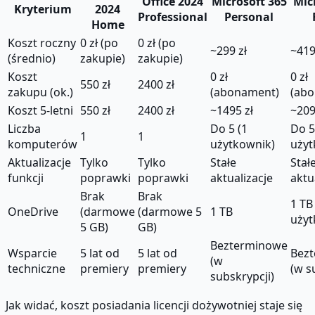
Office 2024
Microsoft 365
Mic
Kryterium
2024
Professional
Personal
Home
Koszt roczny
0 zł (po
0 zł (po
~299 zł
~419
(średnio)
zakupie)
zakupie)
Koszt
0 zł
0 zł
550 zł
2400 zł
zakupu (ok.)
(abonament)
(ab
Koszt 5-letni
550 zł
2400 zł
~1495 zł
~209
Liczba
Do 5 (1
Do 5
1
1
komputerów
użytkownik)
uży
Aktualizacje
Tylko
Tylko
Stałe
Stał
funkcji
poprawki
poprawki
aktualizacje
aktu
Brak
Brak
1 TB
OneDrive
(darmowe
(darmowe 5
1 TB
użyt
5 GB)
GB)
Bezterminowe
Wsparcie
5 lat od
5 lat od
Bez
(w
techniczne
premiery
premiery
(w s
subskrypcji)
Jak widać, koszt posiadania licencji dożywotniej staje się