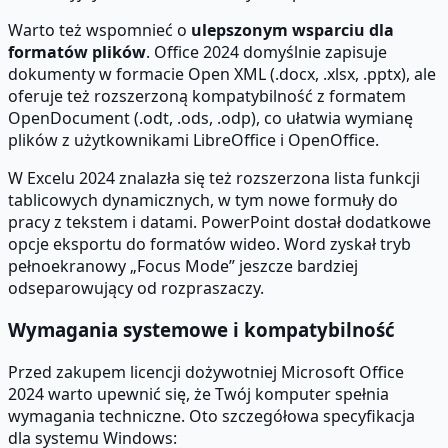
Warto też wspomnieć o
ulepszonym wsparciu dla
formatów plików
. Office 2024 domyślnie zapisuje
dokumenty w formacie Open XML (.docx, .xlsx, .pptx), ale
oferuje też rozszerzoną kompatybilność z formatem
OpenDocument (.odt, .ods, .odp), co ułatwia wymianę
plików z użytkownikami LibreOffice i OpenOffice.
W Excelu 2024 znalazła się też rozszerzona lista funkcji
tablicowych dynamicznych, w tym nowe formuły do
pracy z tekstem i datami. PowerPoint dostał dodatkowe
opcje eksportu do formatów wideo. Word zyskał tryb
pełnoekranowy „Focus Mode” jeszcze bardziej
odseparowujący od rozpraszaczy.
Wymagania systemowe i kompatybilność
Przed zakupem licencji dożywotniej Microsoft Office
2024 warto upewnić się, że Twój komputer spełnia
wymagania techniczne. Oto szczegółowa specyfikacja
dla systemu Windows: