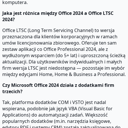
komputera.
Jaka jest różnica między Office 2024 a Office LTSC
2024?
Office LTSC (Long Term Servicing Channel) to wersja
przeznaczona dla klientów korporacyjnych w ramach
umów licencjonowania zbiorowego. Oferuje ten sam
zestaw aplikacji co Office Professional 2024, ale z
wydłużonym wsparciem (do 5+ lat) i uproszczoną ścieżką
aktualizacji. Dla użytkowników indywidualnych i małych
firm wersja LTSC jest niedostępna — pozostaje im wybór
między edycjami Home, Home & Business a Professional.
Czy Microsoft Office 2024 działa z dodatkami firm
trzecich?
Tak, platforma dodatków COM i VSTO jest nadal
wspierana, podobnie jak język VBA (Visual Basic for
Applications) do automatyzacji zadań. Większość
popularnych dodatków (m.in. narzędzia księgowe,
edytory PDF i systemy CRM) została zaktualizowana do