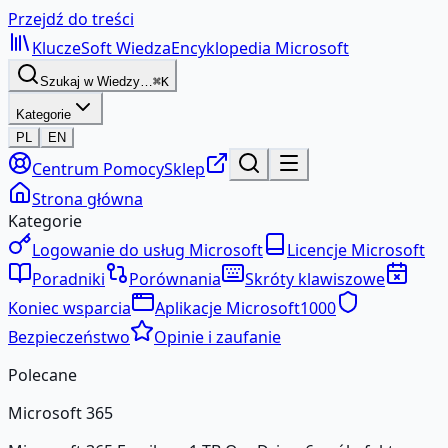
Przejdź do treści
KluczeSoft
Wiedza
Encyklopedia Microsoft
Szukaj w Wiedzy…
⌘K
Kategorie
PL
EN
Centrum Pomocy
Sklep
Strona główna
Kategorie
Logowanie do usług Microsoft
Licencje Microsoft
Poradniki
Porównania
Skróty klawiszowe
Koniec wsparcia
Aplikacje Microsoft
1000
Bezpieczeństwo
Opinie i zaufanie
Polecane
Microsoft 365