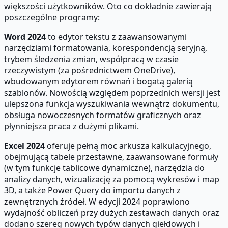
większości użytkowników. Oto co dokładnie zawierają
poszczególne programy:
Word 2024
to edytor tekstu z zaawansowanymi
narzędziami formatowania, korespondencją seryjną,
trybem śledzenia zmian, współpracą w czasie
rzeczywistym (za pośrednictwem OneDrive),
wbudowanym edytorem równań i bogatą galerią
szablonów. Nowością względem poprzednich wersji jest
ulepszona funkcja wyszukiwania wewnątrz dokumentu,
obsługa nowoczesnych formatów graficznych oraz
płynniejsza praca z dużymi plikami.
Excel 2024
oferuje pełną moc arkusza kalkulacyjnego,
obejmującą tabele przestawne, zaawansowane formuły
(w tym funkcje tablicowe dynamiczne), narzędzia do
analizy danych, wizualizację za pomocą wykresów i map
3D, a także Power Query do importu danych z
zewnętrznych źródeł. W edycji 2024 poprawiono
wydajność obliczeń przy dużych zestawach danych oraz
dodano szereg nowych typów danych giełdowych i