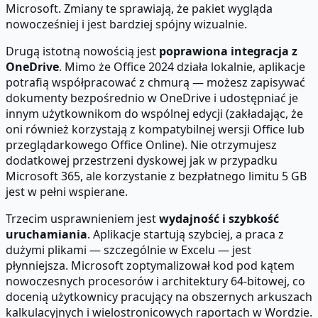
Microsoft. Zmiany te sprawiają, że pakiet wygląda
nowocześniej i jest bardziej spójny wizualnie.
Drugą istotną nowością jest
poprawiona integracja z
OneDrive
. Mimo że Office 2024 działa lokalnie, aplikacje
potrafią współpracować z chmurą — możesz zapisywać
dokumenty bezpośrednio w OneDrive i udostępniać je
innym użytkownikom do wspólnej edycji (zakładając, że
oni również korzystają z kompatybilnej wersji Office lub
przeglądarkowego Office Online). Nie otrzymujesz
dodatkowej przestrzeni dyskowej jak w przypadku
Microsoft 365, ale korzystanie z bezpłatnego limitu 5 GB
jest w pełni wspierane.
Trzecim usprawnieniem jest
wydajność i szybkość
uruchamiania
. Aplikacje startują szybciej, a praca z
dużymi plikami — szczególnie w Excelu — jest
płynniejsza. Microsoft zoptymalizował kod pod kątem
nowoczesnych procesorów i architektury 64-bitowej, co
docenią użytkownicy pracujący na obszernych arkuszach
kalkulacyjnych i wielostronicowych raportach w Wordzie.