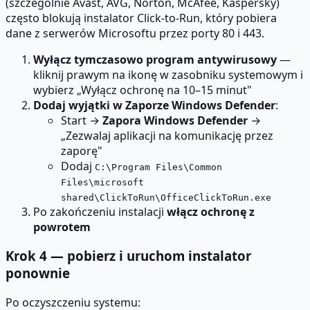
(szczególnie Avast, AVG, Norton, McAfee, Kaspersky)
często blokują instalator Click-to-Run, który pobiera
dane z serwerów Microsoftu przez porty 80 i 443.
Wyłącz tymczasowo program antywirusowy
—
kliknij prawym na ikonę w zasobniku systemowym i
wybierz „Wyłącz ochronę na 10–15 minut"
Dodaj wyjątki w Zaporze Windows Defender
:
Start →
Zapora Windows Defender
→
„Zezwalaj aplikacji na komunikację przez
zaporę"
Dodaj
C:\Program Files\Common
Files\microsoft
shared\ClickToRun\OfficeClickToRun.exe
Po zakończeniu instalacji
włącz ochronę z
powrotem
Krok 4 — pobierz i uruchom instalator
ponownie
Po oczyszczeniu systemu: