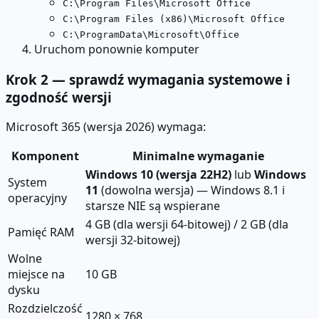
C:\Program Files\Microsoft Office
C:\Program Files (x86)\Microsoft Office
C:\ProgramData\Microsoft\Office
Uruchom ponownie komputer
Krok 2 — sprawdź wymagania systemowe i
zgodność wersji
Microsoft 365 (wersja 2026) wymaga:
Komponent
Minimalne wymaganie
Windows 10 (wersja 22H2)
lub
Windows
System
11
(dowolna wersja) — Windows 8.1 i
operacyjny
starsze NIE są wspierane
4 GB (dla wersji 64-bitowej) / 2 GB (dla
Pamięć RAM
wersji 32-bitowej)
Wolne
miejsce na
10 GB
dysku
Rozdzielczość
1280 × 768