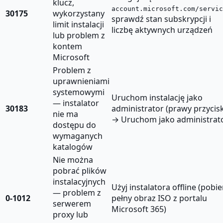
klucz,
account.microsoft.com/servic
30175
wykorzystany
sprawdź stan subskrypcji i
limit instalacji
liczbę aktywnych urządzeń
lub problem z
kontem
Microsoft
Problem z
uprawnieniami
systemowymi
Uruchom instalację jako
— instalator
30183
administrator (prawy przycis
nie ma
→ Uruchom jako administrat
dostępu do
wymaganych
katalogów
Nie można
pobrać plików
instalacyjnych
Użyj instalatora offline (pobie
— problem z
0-1012
pełny obraz ISO z portalu
serwerem
Microsoft 365)
proxy lub