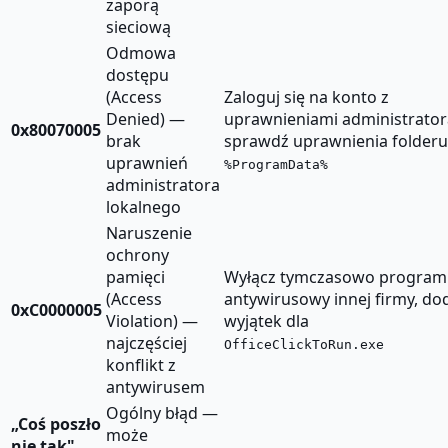
zaporą
sieciową
Odmowa
dostępu
(Access
Zaloguj się na konto z
Denied) —
uprawnieniami administrator
0x80070005
brak
sprawdź uprawnienia folderu
uprawnień
%ProgramData%
administratora
lokalnego
Naruszenie
ochrony
pamięci
Wyłącz tymczasowo program
(Access
antywirusowy innej firmy, do
0xC0000005
Violation) —
wyjątek dla
najczęściej
OfficeClickToRun.exe
konflikt z
antywirusem
Ogólny błąd —
„Coś poszło
może
nie tak"