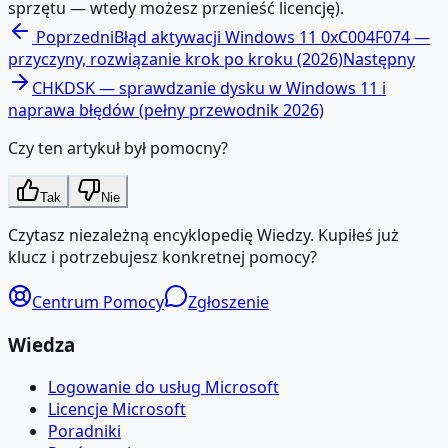
sprzętu — wtedy możesz przenieść licencję).
Poprzedni
Błąd aktywacji Windows 11 0xC004F074 —
przyczyny, rozwiązanie krok po kroku (2026)
Następny
CHKDSK — sprawdzanie dysku w Windows 11 i
naprawa błędów (pełny przewodnik 2026)
Czy ten artykuł był pomocny?
Tak
Nie
Czytasz niezależną encyklopedię Wiedzy. Kupiłeś już
klucz i potrzebujesz konkretnej pomocy?
Centrum Pomocy
Zgłoszenie
Wiedza
Logowanie do usług Microsoft
Licencje Microsoft
Poradniki