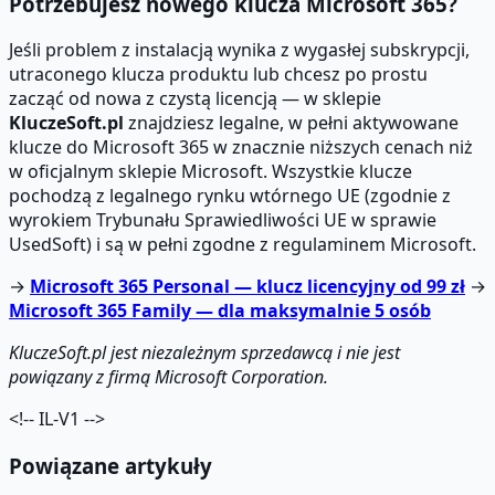
Potrzebujesz nowego klucza Microsoft 365?
Jeśli problem z instalacją wynika z wygasłej subskrypcji,
utraconego klucza produktu lub chcesz po prostu
zacząć od nowa z czystą licencją — w sklepie
KluczeSoft.pl
znajdziesz legalne, w pełni aktywowane
klucze do Microsoft 365 w znacznie niższych cenach niż
w oficjalnym sklepie Microsoft. Wszystkie klucze
pochodzą z legalnego rynku wtórnego UE (zgodnie z
wyrokiem Trybunału Sprawiedliwości UE w sprawie
UsedSoft) i są w pełni zgodne z regulaminem Microsoft.
→
Microsoft 365 Personal — klucz licencyjny od 99 zł
→
Microsoft 365 Family — dla maksymalnie 5 osób
KluczeSoft.pl jest niezależnym sprzedawcą i nie jest
powiązany z firmą Microsoft Corporation.
<!-- IL-V1 -->
Powiązane artykuły