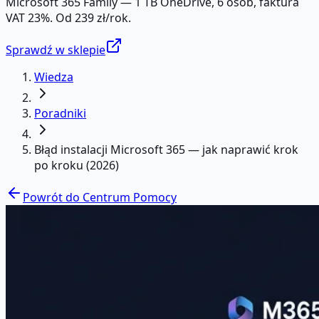
Microsoft 365 Family — 1 TB OneDrive, 6 osób, faktura
VAT 23%. Od 239 zł/rok.
Sprawdź w sklepie
Wiedza
Poradniki
Błąd instalacji Microsoft 365 — jak naprawić krok
po kroku (2026)
Powrót do Centrum Pomocy