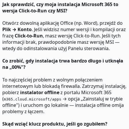
Jak sprawdzić, czy moja instalacja Microsoft 365 to
wersja Click-to-Run czy MSI?
Otwórz dowolną aplikację Office (np. Word), przejdź do
Plik → Konto
. Jeśli widzisz numer wersji i kompilacji oraz
frazę
Click-to-Run
, masz wersję Click-to-Run. Jeśli tych
informacji brak, prawdopodobnie masz wersję MSI —
wtedy do odinstalowania użyj Panelu sterowania.
Co zrobić, gdy instalacja trwa bardzo długo i utknęła
na „00%"?
To najczęściej problem z wolnym połączeniem
internetowym lub blokadą firewalla. Zatrzymaj instalację,
pobierz
instalator offline
z portalu Microsoft 365
(
→ opcja „Zainstaluj w trybie
m365.cloud.microsoft/apps
offline") i uruchom go lokalnie — instalacja offline omija
problemy z łączem.
Skąd wziąć klucz produktu, jeśli go zgubiłem?