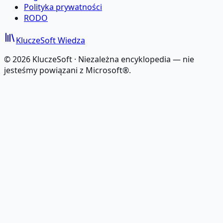
Polityka prywatności
RODO
KluczeSoft
Wiedza
©
2026
KluczeSoft ·
Niezależna encyklopedia — nie
jesteśmy powiązani z Microsoft®.