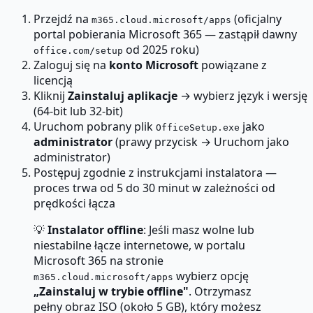
Przejdź na
(oficjalny
m365.cloud.microsoft/apps
portal pobierania Microsoft 365 — zastąpił dawny
od 2025 roku)
office.com/setup
Zaloguj się na
konto Microsoft
powiązane z
licencją
Kliknij
Zainstaluj aplikacje
→ wybierz język i wersję
(64-bit lub 32-bit)
Uruchom pobrany plik
jako
OfficeSetup.exe
administrator
(prawy przycisk → Uruchom jako
administrator)
Postępuj zgodnie z instrukcjami instalatora —
proces trwa od 5 do 30 minut w zależności od
prędkości łącza
💡
Instalator offline
: Jeśli masz wolne lub
niestabilne łącze internetowe, w portalu
Microsoft 365 na stronie
wybierz opcję
m365.cloud.microsoft/apps
„Zainstaluj w trybie offline"
. Otrzymasz
pełny obraz ISO (około 5 GB), który możesz