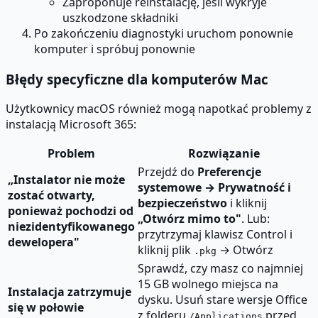
Zaproponuje reinstalację, jeśli wykryje
uszkodzone składniki
Po zakończeniu diagnostyki uruchom ponownie
komputer i spróbuj ponownie
Błędy specyficzne dla komputerów Mac
Użytkownicy macOS również mogą napotkać problemy z
instalacją Microsoft 365:
Problem
Rozwiązanie
Przejdź do
Preferencje
„Instalator nie może
systemowe → Prywatność i
zostać otwarty,
bezpieczeństwo
i kliknij
ponieważ pochodzi od
„Otwórz mimo to"
. Lub:
niezidentyfikowanego
przytrzymaj klawisz Control i
dewelopera"
kliknij plik
→ Otwórz
.pkg
Sprawdź, czy masz co najmniej
15 GB wolnego miejsca na
Instalacja zatrzymuje
dysku. Usuń stare wersje Office
się w połowie
z folderu
przed
/Applications