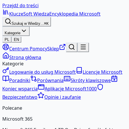
Przejdź do treści
KluczeSoft
Wiedza
Encyklopedia Microsoft
Szukaj w Wiedzy…
⌘K
Kategorie
PL
EN
Centrum Pomocy
Sklep
Strona główna
Kategorie
Logowanie do usług Microsoft
Licencje Microsoft
Poradniki
Porównania
Skróty klawiszowe
Koniec wsparcia
Aplikacje Microsoft
1000
Bezpieczeństwo
Opinie i zaufanie
Polecane
Microsoft 365