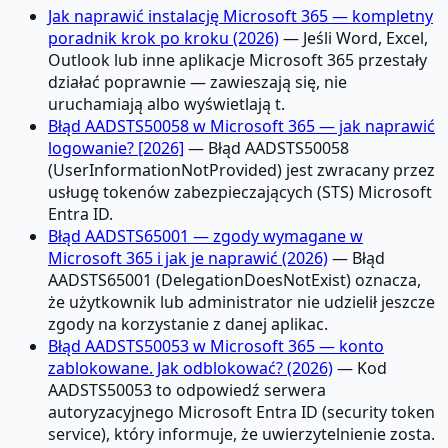
Jak naprawić instalację Microsoft 365 — kompletny
poradnik krok po kroku (2026)
— Jeśli Word, Excel,
Outlook lub inne aplikacje Microsoft 365 przestały
działać poprawnie — zawieszają się, nie
uruchamiają albo wyświetlają t.
Błąd AADSTS50058 w Microsoft 365 — jak naprawić
logowanie? [2026]
— Błąd AADSTS50058
(UserInformationNotProvided) jest zwracany przez
usługę tokenów zabezpieczających (STS) Microsoft
Entra ID.
Błąd AADSTS65001 — zgody wymagane w
Microsoft 365 i jak je naprawić (2026)
— Błąd
AADSTS65001 (DelegationDoesNotExist) oznacza,
że użytkownik lub administrator nie udzielił jeszcze
zgody na korzystanie z danej aplikac.
Błąd AADSTS50053 w Microsoft 365 — konto
zablokowane. Jak odblokować? (2026)
— Kod
AADSTS50053 to odpowiedź serwera
autoryzacyjnego Microsoft Entra ID (security token
service), który informuje, że uwierzytelnienie zosta.