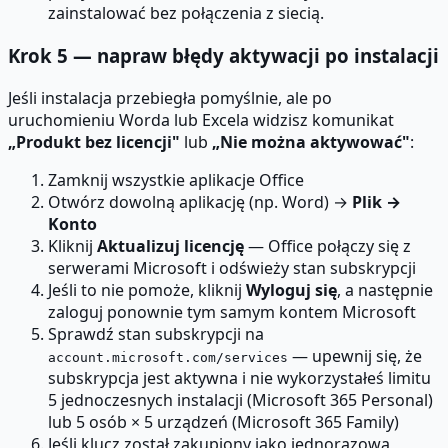
zainstalować bez połączenia z siecią.
Krok 5 — napraw błędy aktywacji po instalacji
Jeśli instalacja przebiegła pomyślnie, ale po
uruchomieniu Worda lub Excela widzisz komunikat
„Produkt bez licencji"
lub
„Nie można aktywować"
:
Zamknij wszystkie aplikacje Office
Otwórz dowolną aplikację (np. Word) →
Plik →
Konto
Kliknij
Aktualizuj licencję
— Office połączy się z
serwerami Microsoft i odświeży stan subskrypcji
Jeśli to nie pomoże, kliknij
Wyloguj się
, a następnie
zaloguj ponownie tym samym kontem Microsoft
Sprawdź stan subskrypcji na
— upewnij się, że
account.microsoft.com/services
subskrypcja jest aktywna i nie wykorzystałeś limitu
5 jednoczesnych instalacji (Microsoft 365 Personal)
lub 5 osób × 5 urządzeń (Microsoft 365 Family)
Jeśli klucz został zakupiony jako jednorazowa