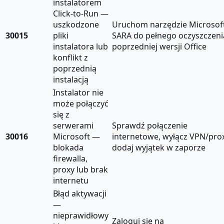
instalatorem
Click-to-Run —
uszkodzone
Uruchom narzędzie Microsof
30015
pliki
SARA do pełnego oczyszczeni
instalatora lub
poprzedniej wersji Office
konflikt z
poprzednią
instalacją
Instalator nie
może połączyć
się z
serwerami
Sprawdź połączenie
30016
Microsoft —
internetowe, wyłącz VPN/prox
blokada
dodaj wyjątek w zaporze
firewalla,
proxy lub brak
internetu
Błąd aktywacji
—
nieprawidłowy
Zaloguj się na