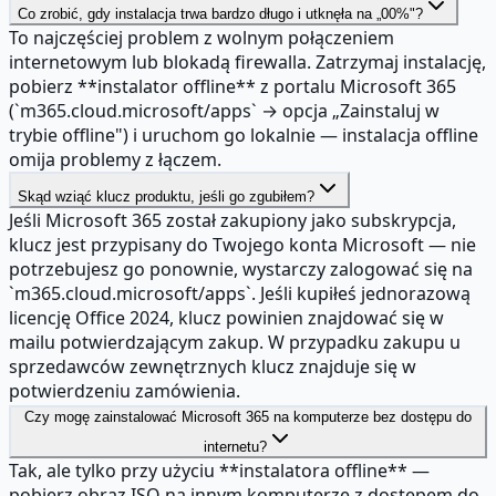
Co zrobić, gdy instalacja trwa bardzo długo i utknęła na „00%"?
To najczęściej problem z wolnym połączeniem
internetowym lub blokadą firewalla. Zatrzymaj instalację,
pobierz **instalator offline** z portalu Microsoft 365
(`m365.cloud.microsoft/apps` → opcja „Zainstaluj w
trybie offline") i uruchom go lokalnie — instalacja offline
omija problemy z łączem.
Skąd wziąć klucz produktu, jeśli go zgubiłem?
Jeśli Microsoft 365 został zakupiony jako subskrypcja,
klucz jest przypisany do Twojego konta Microsoft — nie
potrzebujesz go ponownie, wystarczy zalogować się na
`m365.cloud.microsoft/apps`. Jeśli kupiłeś jednorazową
licencję Office 2024, klucz powinien znajdować się w
mailu potwierdzającym zakup. W przypadku zakupu u
sprzedawców zewnętrznych klucz znajduje się w
potwierdzeniu zamówienia.
Czy mogę zainstalować Microsoft 365 na komputerze bez dostępu do
internetu?
Tak, ale tylko przy użyciu **instalatora offline** —
pobierz obraz ISO na innym komputerze z dostępem do